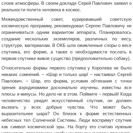
слоев атмосферы. В своем докладе Серей Павлович заявил о
реальности полета человека в космос.
Межведомственный совет, курировавший советскую
космическую программу, рекомендовал Сергею Павловичу не
ограничиваться одним вариантом аппарата. Планировалось
создание нескольких экземпляров, различных по весу,
структуре, материалам. В ОКБ шли оживленные споры о весе
спутника, его форме, а также о необходимости послать в
первом спутнике живое существо (предположительно собаку).
Относительно формы первого спутника у Королева не было
никаких сомнений. – «Шар и только шар! – настаивал Сергей
Павлович. – Шар, его форма, условия обтекания с точки
зрения аэродинамики досконально изучены, известны все
плюсы и минусы. Но дело не в этом. Поймите – первый! Когда
человечество увидит искусственный спутник, он должен
вызвать у всех добрые чувства. Что может быть
выразительнее шара? Он близок к форме естественных
небесных тел Солнечной Системы. Люди воспримут спутник
как символ космической эры. На борту его считаю нужным