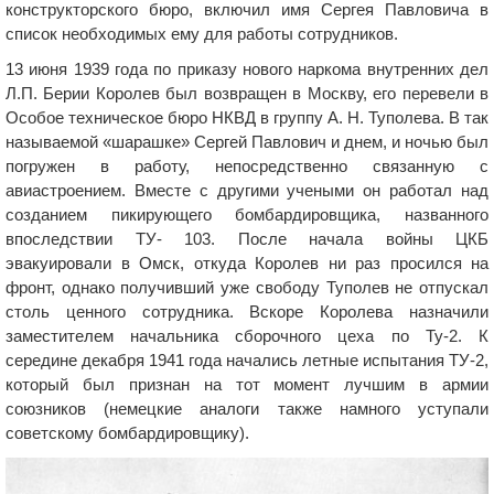
конструкторского бюро, включил имя Сергея Павловича в
список необходимых ему для работы сотрудников.
13 июня 1939 года по приказу нового наркома внутренних дел
Л.П. Берии Королев был возвращен в Москву, его перевели в
Особое техническое бюро НКВД в группу А. Н. Туполева. В так
называемой «шарашке» Сергей Павлович и днем, и ночью был
погружен в работу, непосредственно связанную с
авиастроением. Вместе с другими учеными он работал над
созданием пикирующего бомбардировщика, названного
впоследствии ТУ- 103. После начала войны ЦКБ
эвакуировали в Омск, откуда Королев ни раз просился на
фронт, однако получивший уже свободу Туполев не отпускал
столь ценного сотрудника. Вскоре Королева назначили
заместителем начальника сборочного цеха по Ту-2. К
середине декабря 1941 года начались летные испытания ТУ-2,
который был признан на тот момент лучшим в армии
союзников (немецкие аналоги также намного уступали
советскому бомбардировщику).