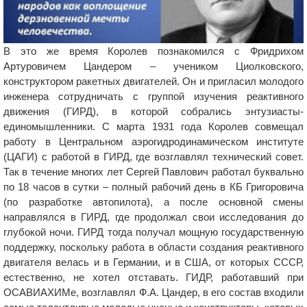
В это же время Королев познакомился с Фридрихом
Артуровичем Цандером – учеником Циолковского,
конструктором ракетных двигателей. Он и пригласил молодого
инженера сотрудничать с группой изучения реактивного
движения (ГИРД), в которой собрались энтузиасты-
единомышленники. С марта 1931 года Королев совмещал
работу в Центральном аэрогидродинамическом институте
(ЦАГИ) с работой в ГИРД, где возглавлял технический совет.
Так в течение многих лет Сергей Павлович работал буквально
по 18 часов в сутки – полный рабочий день в КБ Григоровича
(по разработке автопилота), а после основной смены
направлялся в ГИРД, где продолжал свои исследования до
глубокой ночи. ГИРД тогда получал мощную государственную
поддержку, поскольку работа в области создания реактивного
двигателя велась и в Германии, и в США, от которых СССР,
естественно, не хотел отставать. ГИДР, работавший при
ОСАВИАХИМе, возглавлял Ф.А. Цандер, в его состав входили