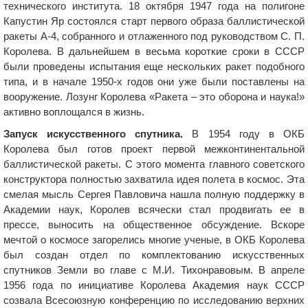
технического института. 18 октября 1947 года на полигоне
Капустин Яр состоялся старт первого образа баллистической
ракеты А-4, собранного и отлаженного под руководством С. П.
Королева. В дальнейшем в весьма короткие сроки в СССР
были проведены испытания еще нескольких ракет подобного
типа, и в начале 1950-х годов они уже были поставлены на
вооружение. Лозунг Королева «Ракета – это оборона и наука!»
активно воплощался в жизнь.
Запуск искусственного спутника.
В 1954 году в ОКБ
Королева был готов проект первой межконтинентальной
баллистической ракеты. С этого момента главного советского
конструктора полностью захватила идея полета в космос. Эта
смелая мысль Сергея Павловича нашла полную поддержку в
Академии наук, Королев всячески стал продвигать ее в
прессе, выносить на общественное обсуждение. Вскоре
мечтой о космосе загорелись многие ученые, в ОКБ Королева
был создан отдел по комплектованию искусственных
спутников Земли во главе с М.И. Тихонравовым. В апреле
1956 года по инициативе Королева Академия наук СССР
созвала Всесоюзную конференцию по исследованию верхних