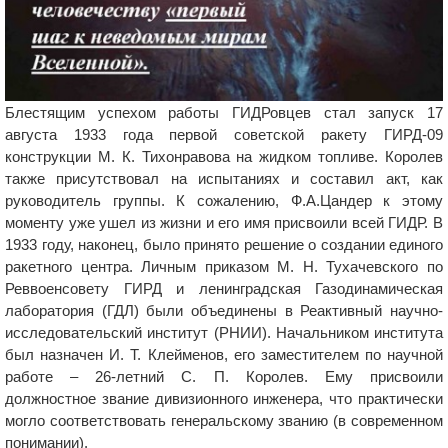
Блестящим успехом работы ГИДРовцев стал запуск 17
августа 1933 года первой советской ракету ГИРД-09
конструкции М. К. Тихонравова на жидком топливе. Королев
также присутствовал на испытаниях и составил акт, как
руководитель группы. К сожалению, Ф.А.Цандер к этому
моменту уже ушел из жизни и его имя присвоили всей ГИДР. В
1933 году, наконец, было принято решение о создании единого
ракетного центра. Личным приказом М. Н. Тухачевского по
Реввоенсовету ГИРД и ленинградская Газодинамическая
лаборатория (ГДЛ) были объединены в Реактивный научно-
исследовательский институт (РНИИ). Начальником института
был назначен И. Т. Клейменов, его заместителем по научной
работе – 26-летний С. П. Королев. Ему присвоили
должностное звание дивизионного инженера, что практически
могло соответствовать генеральскому званию (в современном
понимании).