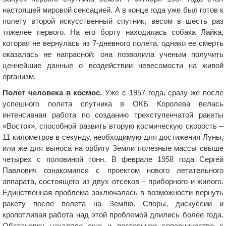
настоящей мировой сенсацией. А в конце года уже был готов к
полету второй искусственный спутник, весом в шесть раз
тяжелее первого. На его борту находилась собака Лайка,
которая не вернулась из 7-дневного полета, однако ее смерть
оказалась не напрасной: она позволила ученым получить
ценнейшие данные о воздействии невесомости на живой
организм.
Полет человека в космос.
Уже с 1957 года, сразу же после
успешного полета спутника в ОКБ Королева велась
интенсивная работа по созданию трехступенчатой ракеты
«Восток», способной развить вторую космическую скорость –
11 километров в секунду, необходимую для достижения Луны,
или же для выноса на орбиту Земли полезные массы свыше
четырех с половиной тонн. В феврале 1958 года Сергей
Павлович ознакомился с проектом нового летательного
аппарата, состоящего из двух отсеков – приборного и жилого.
Единственная проблема заключалась в возможности вернуть
ракету после полета на Землю. Споры, дискуссии и
кропотливая работа над этой проблемой длились более года.
Обстановку накаляло еще и постоянное соперничество с