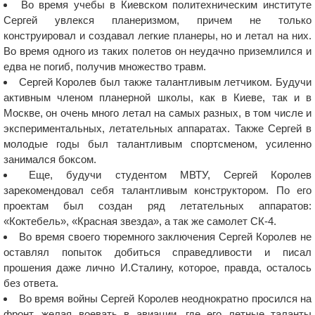
Во время учебы в Киевском политехническим институте
Сергей увлекся планеризмом, причем не только
конструировал и создавал легкие планеры, но и летал на них.
Во время одного из таких полетов он неудачно приземлился и
едва не погиб, получив множество травм.
Сергей Королев был также талантливым летчиком. Будучи
активным членом планерной школы, как в Киеве, так и в
Москве, он очень много летал на самых разных, в том числе и
экспериментальных, летательных аппаратах. Также Сергей в
молодые годы был талантливым спортсменом, усиленно
занимался боксом.
Еще, будучи студентом МВТУ, Сергей Королев
зарекомендовал себя талантливым конструктором. По его
проектам был создан ряд летательных аппаратов:
«Коктебель», «Красная звезда», а так же самолет СК-4.
Во время своего тюремного заключения Сергей Королев не
оставлял попыток добиться справедливости и писал
прошения даже лично И.Сталину, которое, правда, осталось
без ответа.
Во время войны Сергей Королев неоднократно просился на
фронт, желая воевать в авиации, где его летные таланты