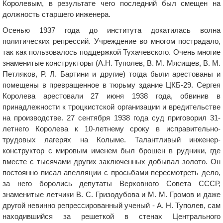
Королевым, в результате чего последний был смещен на
должность старшего инженера.
Осенью 1937 года до института докатилась волна
политических репрессий. Учреждение во многом пострадало,
так как пользовалось поддержкой Тухачевского. Очень многие
знаменитые конструкторы (А.Н. Туполев, В. М. Мясищев, В. М.
Петляков, Р. Л. Бартини и другие) тогда были арестованы и
помещены в превращенное в тюрьму здание ЦКБ-29. Сергея
Королева арестовали 27 июня 1938 года, обвинив в
принадлежности к троцкистской организации и вредительстве
на производстве. 27 сентября 1938 года суд приговорил 31-
летнего Королева к 10-летнему сроку в исправительно-
трудовых лагерях на Колыме. Талантливый инженер-
конструктор с мировым именем был брошен в рудники, где
вместе с тысячами других заключенных добывал золото. Он
постоянно писал апелляции с просьбами пересмотреть дело,
за него боролись депутаты Верховного Совета СССР,
знаменитые летчики В. С. Гризодубова и М. М. Громов и даже
другой невинно репрессированный ученый - А. Н. Туполев, сам
находившийся за решеткой в стенах Центрального