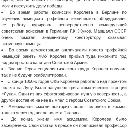
могли послужить делу победы.
Во время работы комиссии Королева в Берлине по
изучению немецкого трофейного технического оборудования
ее работу курировал непосредственно командующий
советскими войсками в Германии Г.К. Жуков. Маршалл СССР
очень помогал знаменитому конструктору, оказывая
всемерную помощь.
Во время демонстрации англичанами полета трофейной
немецкой ракеты ФАУ Королев прибыл туда инкогнито под
видом простого капитана Советской Армии.
Звание Героя социалистического труда Королев получил
так и не будучи реабилитирован.
С конца 1950-х годов ОКБ Королева работало над проектом
полета на Луну. Было запущено три автоматических станции
«Луна». Один из них сфотографировал лунную поверхность, а
другой доставил на нее вымпел с гербом Советского Союза.
Американцы смогли повторить полет человека в космос
только через год после полета Гагарина.
До конца жизни имя академика Королева было
засекречено. Свои статьи в прессе он подписывал профессор