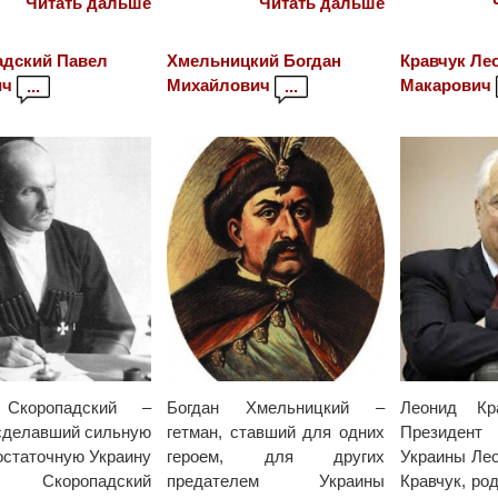
Читать дальше
Читать дальше
адский Павел
Хмельницкий Богдан
Кравчук Ле
ич
Михайлович
Макарович
...
...
Скоропадский –
Богдан Хмельницкий –
Леонид Кр
 сделавший сильную
гетман, ставший для одних
Президент
остаточную Украину
героем, для других
Украины Ле
 Скоропадский
предателем Украины
Кравчук, ро