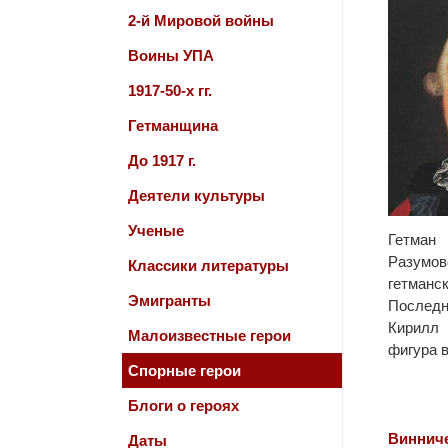
2-й Мировой войны
Воины УПА
1917-50-х гг.
Гетманщина
До 1917 г.
Деятели культуры
Ученые
Гет
Разумо
Классики литературы
гетма
Эмигранты
Последн
Кирилл
Малоизвестные герои
фигура в.
Спорные герои
Блоги о героях
Виннич
Даты