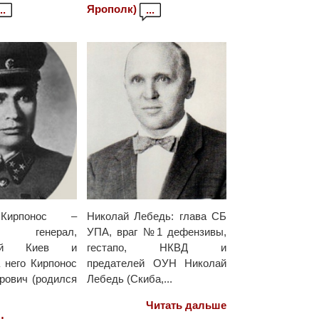
Ярополк)
..
...
Кирпонос –
Николай Лебедь: глава СБ
й генерал,
УПА, враг №1 дефензивы,
ший Киев и
гестапо, НКВД и
 него Кирпонос
предателей ОУН Николай
рович (родился
Лебедь (Скиба,...
Читать дальше