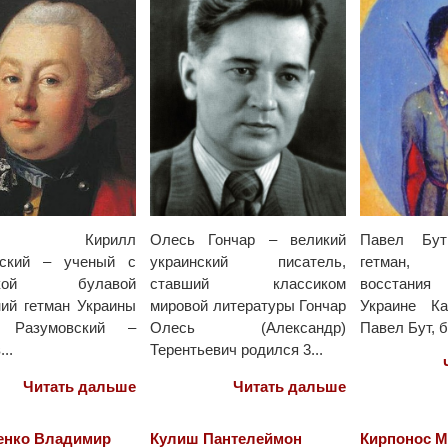
ман Кирилл
Олесь Гончар – великий
Павел Бу
вский – ученый с
украинский писатель,
гетман,
нской булавой
ставший классиком
восстания
ий гетман Украины
мировой литературы Гончар
Украине Ка
 Разумовский –
Олесь (Александр)
Павел Бут, б
..
Терентьевич родился 3...
Читать дальше
Читать дальше
енко Владимир
Кулиш Пантелеймон
Кирпонос М