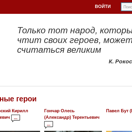
ВОЙТИ
Только тот народ, котор
чтит своих героев, може
считаться великим
К. Роко
ные герои
вский Кирилл
Гончар Олесь
Павел Бут 
евич
(Александр) Терентьевич
...
...