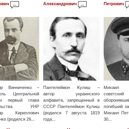
ович
Александрович
Петрович
...
...
.
ир Винниченко –
Пантелеймон Кулиш –
Михаил 
тель Центральной
автор украинского
советски
и первый глава
алфавита, запрещенный в
обороняв
тельства УНР
СССР Пантелеймон Кулиш
погибший за
мир Кириллович
(родился 7 августа 1819
Михаил Пет
ко (родился 26...
года...
30...