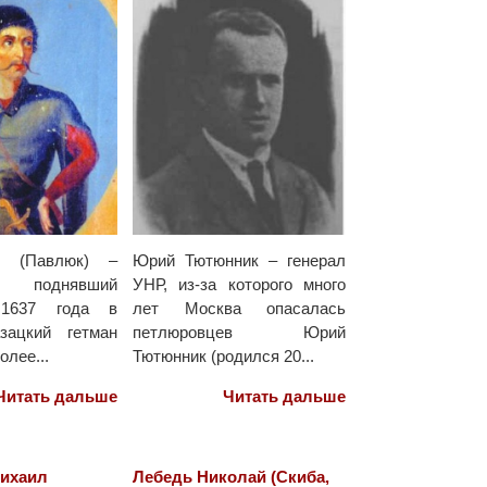
т (Павлюк) –
Юрий Тютюнник – генерал
 поднявший
УНР, из-за которого много
 1637 года в
лет Москва опасалась
зацкий гетман
петлюровцев Юрий
олее...
Тютюнник (родился 20...
Читать дальше
Читать дальше
ихаил
Лебедь Николай (Скиба,