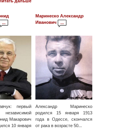
Читать дальше
онид
Маринеско Александр
Иванович
...
...
авчук: первый
Александр Маринеско
 независимой
родился 15 января 1913
онид Макарович
года в Одессе, скончался
дился 10 января
от рака в возрасте 50...