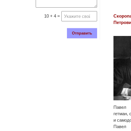
Скороп
10 + 4 =
Петров
Отправить
Павел 
гетман,
и самод
Павел