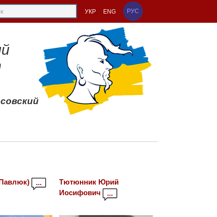
РУС
УКР
ENG
ый
т
ссовский
(Павлюк)
Тютюнник Юрий
...
Иосифович
...