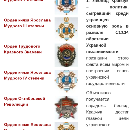
1. Леонид Кравчук
– политик,
сыгравший среди
украинцев
Орден князя Ярослава
основную роль в
Мудрого ІІІ степени
развале СССР,
обретении
Украиной
Орден Трудового
независимости
,
Красного Знамени
признании этого
факта всем миром и
построении основ
Орден князя Ярослава
украинской
Мудрого IV степени
государственности.
Объективно
Орден Октябрьской
получается
Революции
парадокс. Леонид
Кравчук достиг
главной цели
украинского
Орден князя Ярослава