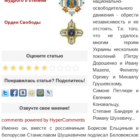
Мудрого II степени
национально-
освободительного
движения - обрести
независимость и ее
Орден Свободы
отстоять. Т.е. того,
что не удалось
многим героям
Украины нескольких
Оцените статью
поколений (Петру
Дорошенко и Ивану
Мазепе, Филиппу
Орлику и Михаилу
Понравилась статья? Поделитесь!
Грушевскому,
Симоне Петлюре и
Евгению
Коновальцу,
Озвучте свое мнение!
Степане Бандере и
Роману Шухевичу...
comments powered by HyperComments
Именно он, вместе с россияниным Борисом Ельциным и
белорусом Станиславом Шушкевичем подписал Беловежское