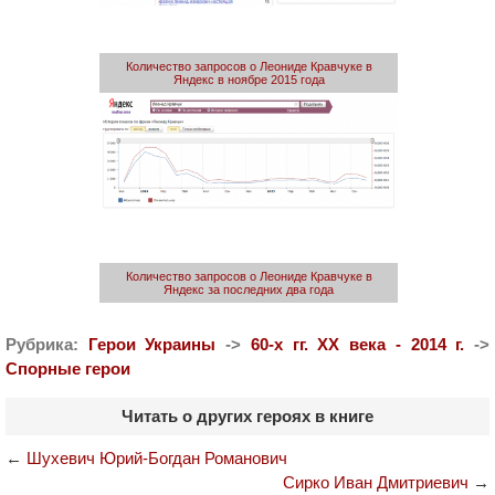
Количество запросов о Леониде Кравчуке в
Яндекс в ноябре 2015 года
Количество запросов о Леониде Кравчуке в
Яндекс за последних два года
Рубрика:
Герои Украины
->
60-х гг. ХХ века - 2014 г.
->
Спорные герои
Читать о других героях в книге
←
Шухевич Юрий-Богдан Романович
Сирко Иван Дмитриевич
→