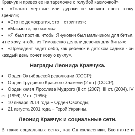
Кравчук и привез ее на тарелочке с голубой каемочкой»;
«Только мертвые или дураки не меняют свою точку
зрения»;
«Это не демократия, это – стриптиз»;
«Маємо те, що маємо»;
«Я был против, чтобы Янукович был мальчиком для битья,
и не хочу, чтобы из Тимошенко делали девочку для битья»;
«Президент ведет себя, как ребенок в детском садике - он
каждый день хочет новую куклу».
Награды Леонида Кравчука.
Орден Октябрьской революции (СССР);
Орден Трудового Красного Знамени (2 шт) (СССР);
Орден князя Ярослава Мудрого (II ст. (2007), III ст. (2004), IV
ст. (1999), V ст. (1996);
10 января 2014 года – Орден Свободы;
21 августа 2001 года – Герой Украины.
Леонид Кравчук и социальные сети.
В таких социальных сетях, как Одноклассники, Вконтакте и