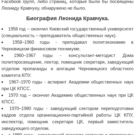
Facebook групп, либо страниц, которые были бы посвящены
Леониду Кравчуку, обнаружено не было.
Биография Леонида Кравчука.
1958 год – окончил Киевский государственный университет
(специальность – преподаватель общественных наук).
1958–1960 годы - преподавал политэкономию в
Черновицком финансовом техникуме.
1960–1967 годы - консультант-методист Дома
политпросвещения, лектор, помощник секретаря, заведующий
отделом пропаганды и агитации Черновицкого областного
комитета КПУ.
1967–1970 годы - аспирант Академии общественных наук
при ЦК КПСС.
1970 год – окончил Академию общественных наук при ЦК
КПСС.
1970–1980 годы - заведующий сектором переподготовки
кадров отдела организационно-партийной работы ЦК КПУ,
инспектор, помощник секретаря ЦК, первый заместитель
заведующего отделом.
с 1980 года - заведующий отделом агитации и пропаганды