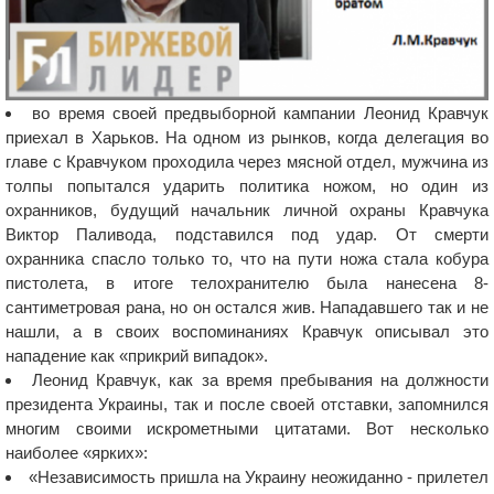
во время своей предвыборной кампании Леонид Кравчук
приехал в Харьков. На одном из рынков, когда делегация во
главе с Кравчуком проходила через мясной отдел, мужчина из
толпы попытался ударить политика ножом, но один из
охранников, будущий начальник личной охраны Кравчука
Виктор Паливода, подставился под удар. От смерти
охранника спасло только то, что на пути ножа стала кобура
пистолета, в итоге телохранителю была нанесена 8-
сантиметровая рана, но он остался жив. Нападавшего так и не
нашли, а в своих воспоминаниях Кравчук описывал это
нападение как «прикрий випадок».
Леонид Кравчук, как за время пребывания на должности
президента Украины, так и после своей отставки, запомнился
многим своими искрометными цитатами. Вот несколько
наиболее «ярких»:
«Независимость пришла на Украину неожиданно - прилетел