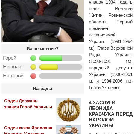
января 1934 года в
селе Великий
Житин, Ровненской
области. Первый
президент
независимой
Украины (1991-1994
г.г.), Глава Верховной
Ваше мнение?
Рады Украины
Герой
(1990-1991 г.г.),
Не знаю
народный депутат
Украины (1990-1991
Не герой
г.г. и 1994-2006 г.г.).
Герой Украины.
Награды
Орден Державы
4 ЗАСЛУГИ
звания Герой Украины
ЛЕОНИДА
КРАВЧУКА ПЕРЕД
НАРОДОМ
УКРАИНЫ.
Орден князя Ярослава
Мудрого V степени