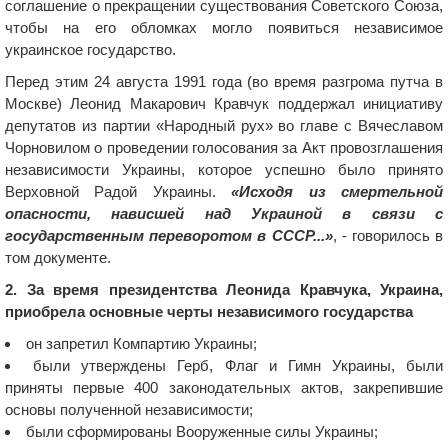
соглашение о прекращении существования Советского Союза,
чтобы на его обломках могло появиться независимое
украинское государство.
Перед этим 24 августа 1991 года (во время разгрома путча в
Москве) Леонид Макарович Кравчук поддержал инициативу
депутатов из партии «Народный рух» во главе с Вячеславом
Чорновилом о проведении голосования за Акт провозглашения
независимости Украины, которое успешно было принято
Верховной Радой Украины.
«Исходя из смертельной
опасности, нависшей над Украиной в связи с
государственным переворотом в СССР...»
, - говорилось в
том документе.
2. За время президентства Леонида Кравчука, Украина,
приобрела основные черты независимого государства
он запретил Компартию Украины;
были утверждены Герб, Флаг и Гимн Украины, были
приняты первые 400 законодательных актов, закрепившие
основы полученной независимости;
были сформированы Вооруженные силы Украины;