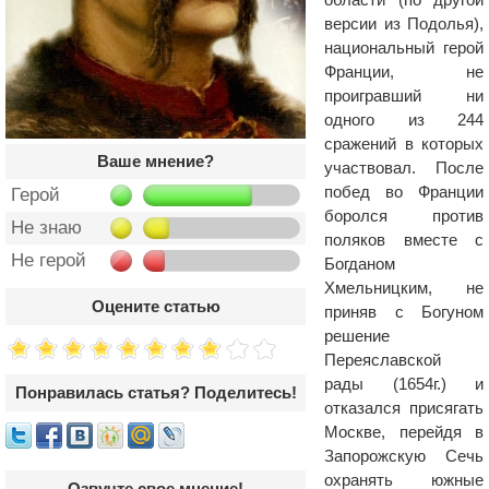
версии из Подолья),
национальный герой
Франции, не
проигравший ни
одного из 244
сражений в которых
Ваше мнение?
участвовал. После
побед во Франции
Герой
боролся против
Не знаю
поляков вместе с
Не герой
Богданом
Хмельницким, не
Оцените статью
приняв с Богуном
решение
Переяславской
рады (1654г.) и
Понравилась статья? Поделитесь!
отказался присягать
Москве, перейдя в
Запорожскую Сечь
охранять южные
Озвучте свое мнение!