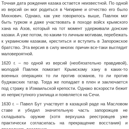
Точная дата рождения казака остается неизвестной. По одной
из версий он мог родиться в Чигирине и отчество его было
Михнович. Однако, как уже говорилось выше, Павлюк мог
быть турком и даже участвовать в походе войск крымского
хана на Азов, который на тот момент удерживали донские
казаки. А уже потом, по каким-то личным мотивам, перебежать
к украинским казакам, креститься и вступить в Запорожское
братство. Эта версия в силу многих причин все-таки выглядит
маловероятной.
1620 г. – по одной из версий (необязательно правдивой),
молодой Павлюк помогает Крымскому хану в каких-то
военных операциях то ли против османов, то ли против
буджакских татар. Тогда же попадает в плен и заключается
под стражу в Измаильской крепости. Однако вскорости бежит
из неприступного узилища и появляется на Сечи.
1630 г. – Павел Бут участвует в казацкой раде на Масловом
ставе и убедил значительную часть запорожцев не
складывать оружие (хотя верхушка реестровцев уже
практически согласилась на прекращение восстания) и