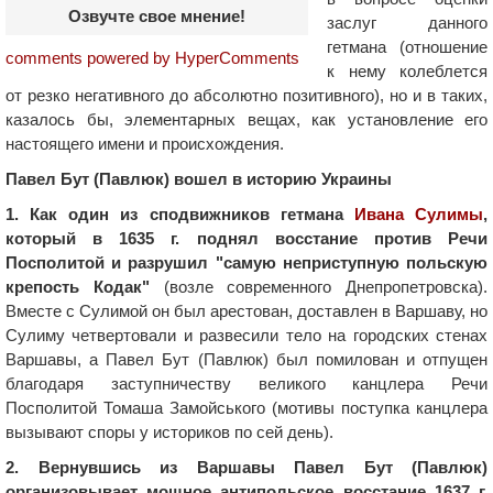
Озвучте свое мнение!
заслуг данного
гетмана (отношение
comments powered by HyperComments
к нему колеблется
от резко негативного до абсолютно позитивного), но и в таких,
казалось бы, элементарных вещах, как установление его
настоящего имени и происхождения.
Павел Бут (Павлюк) вошел в историю Украины
1. Как один из сподвижников гетмана
Ивана Сулимы
,
который в 1635 г. поднял восстание против Речи
Посполитой и разрушил "самую неприступную польскую
крепость Кодак"
(возле современного Днепропетровска).
Вместе с Сулимой он был арестован, доставлен в Варшаву, но
Сулиму четвертовали и развесили тело на городских стенах
Варшавы, а Павел Бут (Павлюк) был помилован и отпущен
благодаря заступничеству великого канцлера Речи
Посполитой Томаша Замойського (мотивы поступка канцлера
вызывают споры у историков по сей день).
2. Вернувшись из Варшавы Павел Бут (Павлюк)
организовывает мощное антипольское восстание 1637 г.