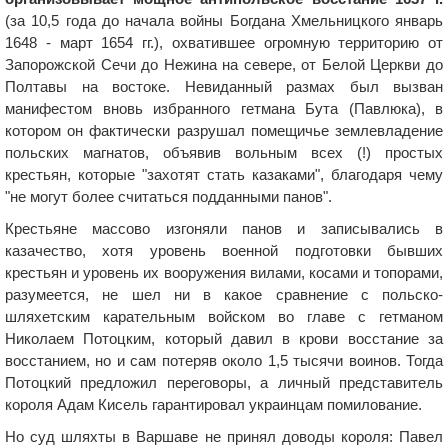
(за 10,5 года до начала войны Богдана Хмельницкого январь
1648 - март 1654 гг.), охватившее огромную территорию от
Запорожской Сечи до Нежина на севере, от Белой Церкви до
Полтавы на востоке. Невиданный размах был вызван
манифестом вновь избранного гетмана Бута (Павлюка), в
котором он фактически разрушал помещичье землевладение
польских магнатов, объявив вольным всех (!) простых
крестьян, которые "захотят стать казаками", благодаря чему
"не могут более считаться подданными панов".
Крестьяне массово изгоняли панов и записывались в
казачество, хотя уровень военной подготовки бывших
крестьян и уровень их вооружения вилами, косами и топорами,
разумеется, не шел ни в какое сравнение с польско-
шляхетским карательным войском во главе с гетманом
Николаем Потоцким, который давил в крови восстание за
восстанием, но и сам потеряв около 1,5 тысячи воинов. Тогда
Потоцкий предложил переговоры, а личный представитель
короля Адам Кисель гарантировал украинцам помилование.
Но суд шляхты в Варшаве не принял доводы короля: Павел