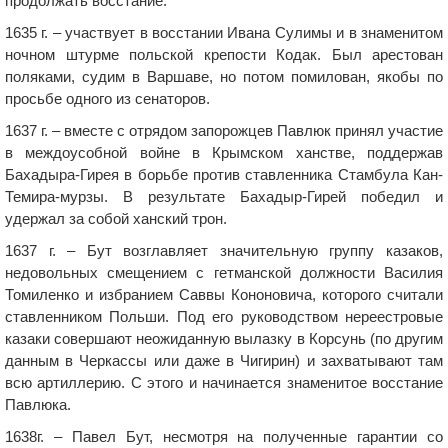
продолжать восстание.
1635 г. – участвует в восстании Ивана Сулимы и в знаменитом
ночном штурме польской крепости Кодак. Был арестован
поляками, судим в Варшаве, но потом помилован, якобы по
просьбе одного из сенаторов.
1637 г. – вместе с отрядом запорожцев Павлюк принял участие
в междоусобной войне в Крымском ханстве, поддержав
Бахадыра-Гирея в борьбе против ставленника Стамбула Кан-
Темира-мурзы. В результате Бахадыр-Гирей победил и
удержал за собой ханский трон.
1637 г. – Бут возглавляет значительную группу казаков,
недовольных смещением с гетманской должности Василия
Томиленко и избранием Саввы Кононовича, которого считали
ставленником Польши. Под его руководством нереестровые
казаки совершают неожиданную вылазку в Корсунь (по другим
данным в Черкассы или даже в Чигирин) и захватывают там
всю артиллерию. С этого и начинается знаменитое восстание
Павлюка.
1638г. – Павел Бут, несмотря на полученные гарантии со