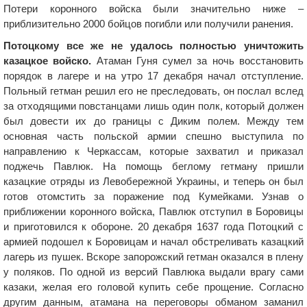
Потери коронного войска были значительно ниже –
приблизительно 2000 бойцов погибли или получили ранения.
Потоцкому все же не удалось полностью уничтожить
казацкое войско.
Атаман Гуня сумел за ночь восстановить
порядок в лагере и на утро 17 декабря начал отступление.
Польный гетман решил его не преследовать, он послал вслед
за отходящими повстанцами лишь один полк, который должен
был довести их до границы с Диким полем. Между тем
основная часть польской армии спешно выступила по
направлению к Черкассам, которые захватил и приказал
поджечь Павлюк. На помощь беглому гетману пришли
казацкие отряды из Левобережной Украины, и теперь он был
готов отомстить за поражение под Кумейками. Узнав о
приближении коронного войска, Павлюк отступил в Боровицы
и приготовился к обороне. 20 декабря 1637 года Потоцкий с
армией подошел к Боровицам и начал обстреливать казацкий
лагерь из пушек. Вскоре запорожский гетман оказался в плену
у поляков. По одной из версий Павлюка выдали врагу сами
казаки, желая его головой купить себе прощение. Согласно
другим данным, атамана на переговоры обманом заманил