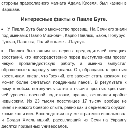
стороны православного магната Адама Киселя, был казнен в
Варшаве.
Интересные факты о Павле Буте.
У Павла Бута было множество прозвищ. На Сечи его знали
под именами: Павло Михнович, Карпо Павлюк, Баюн, Полурус,
Гудзан, Павлюга, Палий и даже …Паулус.
Павлюк был одним из первых предводителей казацких
восстаний, кто непосредственно перед выступлением провел
некую пропагандистскую работу, а именно выпустил
обращенные к народу универсалы. Он, обращаясь к простым
крестьянам, писал, что "всякий, кто захочет стать казаком, не
может более считаться подданным панов". В результате к
нему в войско потянулись сотни и тысячи простых крестьян,
чей уровень военной подготовки, правда, оставался крайне
невысоким. Из 23 тысяч повстанцев 17 тысяч вообще не
имели никакого боевого опыта, равно как и серьезного оружия,
кроме кос и вил. Впоследствии эту же стратегию использовал
и Богдан Хмельницкий, рассылавший из Сечи на Украину
десятки призывных универсалов.