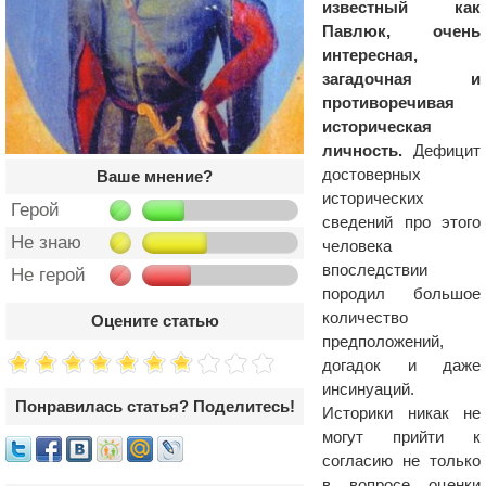
известный как
Павлюк, очень
интересная,
загадочная и
противоречивая
историческая
личность.
Дефицит
достоверных
Ваше мнение?
исторических
Герой
сведений про этого
Не знаю
человека
впоследствии
Не герой
породил большое
количество
Оцените статью
предположений,
догадок и даже
инсинуаций.
Понравилась статья? Поделитесь!
Историки никак не
могут прийти к
согласию не только
в вопросе оценки