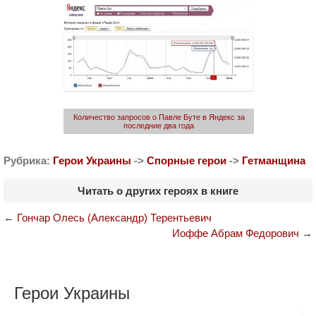
Количество запросов о Павле Буте в Яндекс за
последние два года
Рубрика:
Герои Украины
->
Спорные герои
->
Гетманщина
Читать о других героях в книге
←
Гончар Олесь (Александр) Терентьевич
Иоффе Абрам Федорович
→
Герои Украины