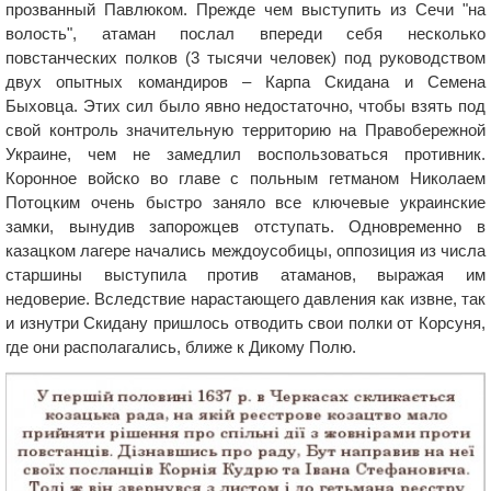
прозванный Павлюком. Прежде чем выступить из Сечи "на
волость", атаман послал впереди себя несколько
повстанческих полков (3 тысячи человек) под руководством
двух опытных командиров – Карпа Скидана и Семена
Быховца. Этих сил было явно недостаточно, чтобы взять под
свой контроль значительную территорию на Правобережной
Украине, чем не замедлил воспользоваться противник.
Коронное войско во главе с польным гетманом Николаем
Потоцким очень быстро заняло все ключевые украинские
замки, вынудив запорожцев отступать. Одновременно в
казацком лагере начались междоусобицы, оппозиция из числа
старшины выступила против атаманов, выражая им
недоверие. Вследствие нарастающего давления как извне, так
и изнутри Скидану пришлось отводить свои полки от Корсуня,
где они располагались, ближе к Дикому Полю.