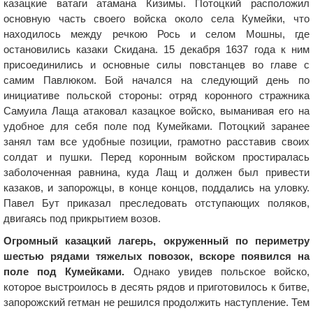
казацкие ватаги атамана Кизимы. Потоцкий расположил
основную часть своего войска около села Кумейки, что
находилось между речкою Рось и селом Мошны, где
остановились казаки Скидана. 15 декабря 1637 года к ним
присоединились и основные силы повстанцев во главе с
самим Павлюком. Бой начался на следующий день по
инициативе польской стороны: отряд коронного стражника
Самуила Лаща атаковал казацкое войско, выманивая его на
удобное для себя поле под Кумейками. Потоцкий заранее
занял там все удобные позиции, грамотно расставив своих
солдат и пушки. Перед коронным войском простиралась
заболоченная равнина, куда Лащ и должен был привести
казаков, и запорожцы, в конце концов, поддались на уловку.
Павел Бут приказал преследовать отступающих поляков,
двигаясь под прикрытием возов.
Огромный казацкий лагерь, окруженный по периметру
шестью рядами тяжелых повозок, вскоре появился на
поле под Кумейками.
Однако увидев польское войско,
которое выстроилось в десять рядов и приготовилось к битве,
запорожский гетман не решился продолжить наступление. Тем