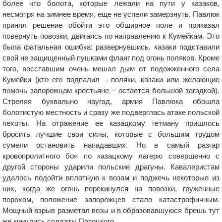
более что болота, которые лежали на пути у казаков,
несмотря на зимнее время, еще не успели замерзнуть. Павлюк
принял решение обойти это обширное поле и приказал
повернуть повозки, двигаясь по направлению к Кумейкам. Это
была фатальная ошибка: развернувшись, казаки подставили
свой не защищенный пушками фланг под огонь поляков. Кроме
того, восставшим очень мешал дым от подожженного села
Кумейки (кто его подпалил – поляки, казаки или желающие
помочь запорожцам крестьяне – остается большой загадкой).
Стреляя буквально наугад, армия Павлюка обошла
болотистую местность и сразу же подверглась атаке польской
пехоты. На отражение ее казацкому гетману пришлось
бросить лучшие свои силы, которые с большим трудом
сумели остановить нападавших. Но в самый разгар
кровопролитного боя по казацкому лагерю совершенно с
другой стороны ударили польские драгуны. Кавалеристам
удалось подойти вплотную к возам и поджечь некоторые из
них, когда же огонь перекинулся на повозки, груженные
порохом, положение запорожцев стало катастрофичным.
Мощный взрыв разметал возы и в образовавшуюся брешь тут
же кинулись солдаты Потоцкого.