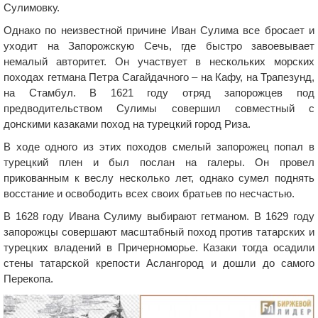
Сулимовку.
Однако по неизвестной причине Иван Сулима все бросает и
уходит на Запорожскую Сечь, где быстро завоевывает
немалый авторитет. Он участвует в нескольких морских
походах гетмана Петра Сагайдачного – на Кафу, на Трапезунд,
на Стамбул. В 1621 году отряд запорожцев под
предводительством Сулимы совершил совместный с
донскими казаками поход на турецкий город Риза.
В ходе одного из этих походов смелый запорожец попал в
турецкий плен и был послан на галеры. Он провел
прикованным к веслу несколько лет, однако сумел поднять
восстание и освободить всех своих братьев по несчастью.
В 1628 году Ивана Сулиму выбирают гетманом. В 1629 году
запорожцы совершают масштабный поход против татарских и
турецких владений в Причерноморье. Казаки тогда осадили
стены татарской крепости Аслангород и дошли до самого
Перекопа.