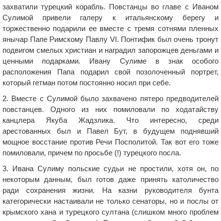
захватили турецкий корабль. Повстанцы во главе с Иваном
Сулимой привели галеру к итальянскому берегу и
торжественно подарили ее вместе с тремя сотнями пленных
янычар Папе Римскому Павлу VI. Понтифик был очень тронут
подвигом смелых христиан и наградил запорожцев деньгами и
ценными подарками. Ивану Сулиме в знак особого
расположения Папа подарил свой позолоченный портрет,
который гетман потом постоянно носил при себе.
2. Вместе с Сулимой было захвачено пятеро предводителей
повстанцев. Одного из них помиловали по ходатайству
канцлера Якуба Жадзлика. Что интересно, среди
арестованных был и Павел Бут, в будущем поднявший
мощное восстание против Речи Посполитой. Так вот его тоже
помиловали, причем по просьбе (!) турецкого посла.
3. Ивана Сулиму польские судьи не простили, хотя он, по
некоторым данным, был готов даже принять католичество
ради сохранения жизни. На казни руководителя бунта
категорически настаивали не только сенаторы, но и послы от
крымского хана и турецкого султана (слишком много проблем