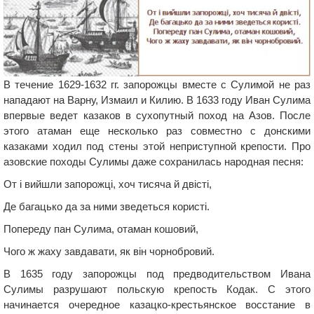
В течение 1629-1632 гг. запорожцы вместе с Сулимой не раз
нападают на Варну, Измаил и Килию. В 1633 году Иван Сулима
впервые ведет казаков в сухопутный поход на Азов. После
этого атаман еще несколько раз совместно с донскими
казаками ходил под стены этой неприступной крепости. Про
азовские походы Сулимы даже сохранилась народная песня:
От і вийшли запорожці, хоч тисяча й двісті,
Де багацько да за ними зведеться користі.
Попереду пан Сулима, отаман кошовий,
Чого ж жаху завдавати, як він чорнобровий.
В 1635 году запорожцы под предводительством Ивана
Сулимы разрушают польскую крепость Кодак. С этого
начинается очередное казацко-крестьянское восстание в