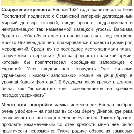
Сооружение крепости.
Весной 1634 года правительство Речи
Посполитой подписало с Османской империей долгожданный
мирный договор, который, среди прочего, подразумевал и
нейтрализацию так называемой казацкой угрозы. Варшава
брала на себя обязательства полностью взять под контроль
Войско Низовое, для чего планировалось провести целый ряд
мероприятий. Среди них не последнее место занимали планы
сооружения в верховьях Днепра форпоста польской армии,
который бы препятствовал сообщению запорожцев с
Украиной. Указ предписывал соорудить "між житлами
українських і низових запорозьких козаків на річці Дніпрі в
урочищі Кодаку фортецю". В будущем новая крепость должна
была, как "норовистого коня самовольников на крепком
поводке удерживать".
Место для постройки замка
инженер де Боплан выбрал
очень удобное – на правом высоком берегу Днепра, где река
сворачивает на юго-запад и сильно сужается. Таким образом,
проплыть незамеченным со стен крепости мимо нее было
практически невозможно. Также радиус обзора из замковых