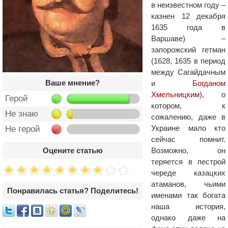
в неизвестном году –
казнен 12 декабря
1635 года в
Варшаве) –
запорожский гетман
(1628, 1635 в период
между Сагайдачным
Ваше мнение?
и
Богданом
Хмельницким
), о
Герой
котором, к
Не знаю
сожалению, даже в
Украине мало кто
Не герой
сейчас помнит.
Возможно, он
Оцените статью
теряется в пестрой
череде казацких
атаманов, чьими
Понравилась статья? Поделитесь!
именами так богата
наша история,
однако даже на