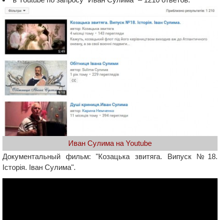
Иван Сулима на Youtube
Документальный фильм: "Козацька звитяга. Випуск №18.
Історія. Іван Сулима".