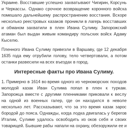
Украине. Восставшие успешно захватывают Чигирин, Корсунь
и Черкассы. Однако срочное возвращение коронного войска
помешало дальнейшему распространению восстания. Вскоре
несколько реестровых казаков проникли в лагерь восставших
и обманом захватили в плен Ивана Сулиму. Запорожский
атаман был выдан живым командиру польских войск Адаму
Кыселю.
Пленного Ивана Сулиму привезли в Варшаву, где 12 декабря
1635 года ему отрубили голову, тело четвертовали, а потом
останки развесили на всех въездах в город.
Интересные факты про Ивана Сулиму.
1. Примерно в 1614 во время одного из черноморских походов
молодой казак Иван Сулима попал в плен к туркам.
Запорожца вместе с другими пленниками приковали к веслу
на одной из военных галер, где он находился в неволе
несколько лет. Рассказывают, что за это время казак зарос
бородой до пояса. Однажды, когда лодка двигалась у берегов
Италии, Сулиме удалось освободить из оков себя и своих
товарищей. Бывшие рабы напали на охрану, обезоружили ее и