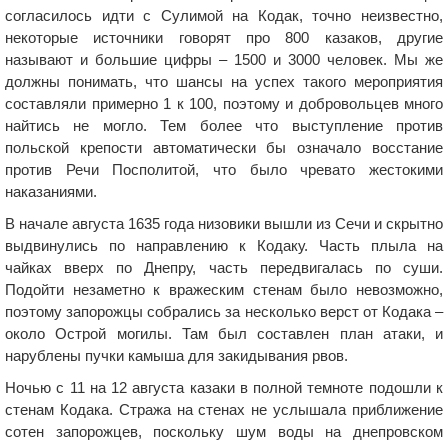
согласилось идти с Сулимой на Кодак, точно неизвестно,
некоторые источники говорят про 800 казаков, другие
называют и большие цифры – 1500 и 3000 человек. Мы же
должны понимать, что шансы на успех такого мероприятия
составляли примерно 1 к 100, поэтому и добровольцев много
найтись не могло. Тем более что выступление против
польской крепости автоматически бы означало восстание
против Речи Посполитой, что было чревато жестокими
наказаниями.
В начале августа 1635 года низовики вышли из Сечи и скрытно
выдвинулись по направлению к Кодаку. Часть плыла на
чайках вверх по Днепру, часть передвигалась по суши.
Подойти незаметно к вражеским стенам было невозможно,
поэтому запорожцы собрались за несколько верст от Кодака –
около Острой могилы. Там был составлен план атаки, и
нарублены пучки камыша для закидывания рвов.
Ночью с 11 на 12 августа казаки в полной темноте подошли к
стенам Кодака. Стража на стенах не услышала приближение
сотен запорожцев, поскольку шум воды на днепровском