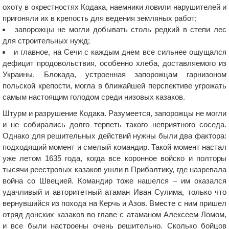
охоту в окрестностях Кодака, наемники ловили нарушителей и
пригоняли их в крепость для ведения земляных работ;
запорожцы не могли добывать столь редкий в степи лес
для строительных нужд;
и главное, на Сечи с каждым днем все сильнее ощущался
дефицит продовольствия, особенно хлеба, доставляемого из
Украины. Блокада, устроенная запорожцам гарнизоном
польской крепости, могла в ближайшей перспективе угрожать
самым настоящим голодом среди низовых казаков.
Штурм и разрушение Кодака. Разумеется, запорожцы не могли
и не собирались долго терпеть такого неприятного соседа.
Однако для решительных действий нужны были два фактора:
подходящий момент и смелый командир. Такой момент настал
уже летом 1635 года, когда все коронное войско и полторы
тысячи реестровых казаков ушли в Прибалтику, где назревала
война со Швецией. Командир тоже нашелся – им оказался
удачливый и авторитетный атаман Иван Сулима, только что
вернувшийся из похода на Керчь и Азов. Вместе с ним пришел
отряд донских казаков во главе с атаманом Алексеем Ломом,
и все были настроены очень решительно. Сколько бойцов