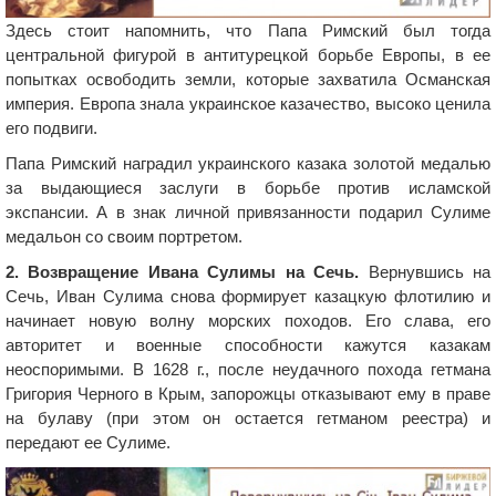
Здесь стоит напомнить, что Папа Римский был тогда
центральной фигурой в антитурецкой борьбе Европы, в ее
попытках освободить земли, которые захватила Османская
империя. Европа знала украинское казачество, высоко ценила
его подвиги.
Папа Римский наградил украинского казака золотой медалью
за выдающиеся заслуги в борьбе против исламской
экспансии. А в знак личной привязанности подарил Сулиме
медальон со своим портретом.
2. Возвращение Ивана Сулимы на Сечь.
Вернувшись на
Сечь, Иван Сулима снова формирует казацкую флотилию и
начинает новую волну морских походов. Его слава, его
авторитет и военные способности кажутся казакам
неоспоримыми. В 1628 г., после неудачного похода гетмана
Григория Черного в Крым, запорожцы отказывают ему в праве
на булаву (при этом он остается гетманом реестра) и
передают ее Сулиме.