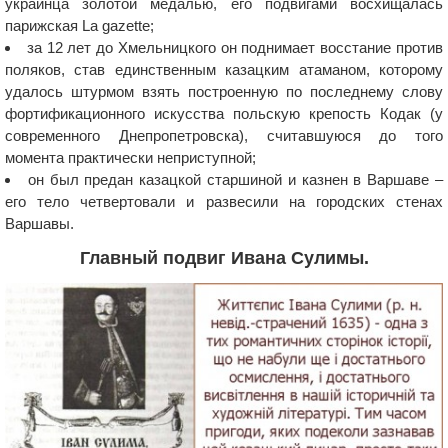
украинца золотой медалью, его подвигами восхищалась
парижская La gazette;
за 12 лет до Хмельницкого он поднимает восстание против
поляков, став единственным казацким атаманом, которому
удалось штурмом взять построенную по последнему слову
фортификационного искусства польскую крепость Кодак (у
современного Днепропетровска), считавшуюся до того
момента практически неприступной;
он был предан казацкой старшиной и казнен в Варшаве –
его тело четвертовали и развесили на городских стенах
Варшавы.
Главный подвиг Ивана Сулимы.