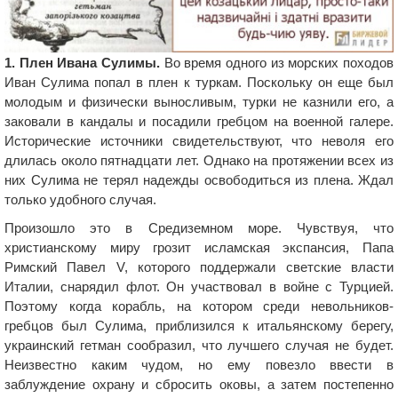
1. Плен Ивана Сулимы.
Во время одного из морских походов
Иван Сулима попал в плен к туркам. Поскольку он еще был
молодым и физически выносливым, турки не казнили его, а
заковали в кандалы и посадили гребцом на военной галере.
Исторические источники свидетельствуют, что неволя его
длилась около пятнадцати лет. Однако на протяжении всех из
них Сулима не терял надежды освободиться из плена. Ждал
только удобного случая.
Произошло это в Средиземном море. Чувствуя, что
христианскому миру грозит исламская экспансия, Папа
Римский Павел V, которого поддержали светские власти
Италии, снарядил флот. Он участвовал в войне с Турцией.
Поэтому когда корабль, на котором среди невольников-
гребцов был Сулима, приблизился к итальянскому берегу,
украинский гетман сообразил, что лучшего случая не будет.
Неизвестно каким чудом, но ему повезло ввести в
заблуждение охрану и сбросить оковы, а затем постепенно