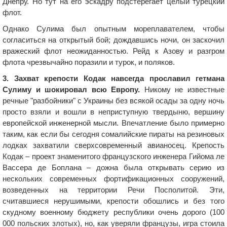
Днепру. Но тут на его эскадру подстерегает целый турецкий
флот.
Однако Сулима был опытным мореплавателем, чтобы
согласиться на открытый бой; дождавшись ночи, он заскочил
вражеский флот неожиданностью. Рейд к Азову и разгром
флота чрезвычайно поразили и турок, и поляков.
3. Захват крепости Кодак навсегда прославил гетмана
Сулиму и шокировал всю Европу.
Никому не известные
речные "разбойники" с Украины без всякой осады за одну ночь
просто взяли и вошли в неприступную твердыню, вершину
европейской инженерной мысли. Впечатление было примерно
таким, как если бы сегодня сомалийские пираты на резиновых
лодках захватили сверхсовременный авианосец. Крепость
Кодак – проект знаменитого французского инженера Гийома ле
Вассера де Боплана – дожна была открывать серию из
нескольких современных фортификационных сооружений,
возведенных на территории Речи Посполитой. Эти,
считавшиеся нерушимыми, крепости обошлись и без того
скудному военному бюджету республики очень дорого (100
000 польских злотых), но, как уверяли французы, игра стоила