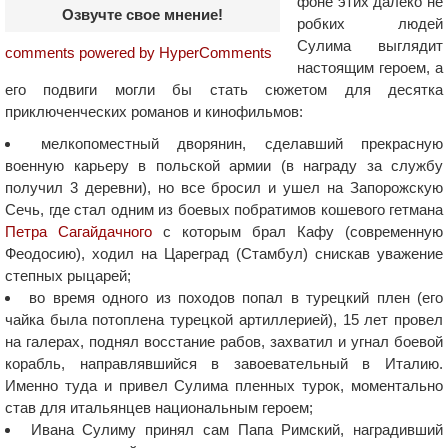
фоне этих далеко не
Озвучте свое мнение!
робких людей
Сулима выглядит
comments powered by HyperComments
настоящим героем, а
его подвиги могли бы стать сюжетом для десятка
приключенческих романов и кинофильмов:
мелкопоместный дворянин, сделавший прекрасную
военную карьеру в польской армии (в награду за службу
получил 3 деревни), но все бросил и ушел на Запорожскую
Сечь, где стал одним из боевых побратимов кошевого гетмана
Петра Сагайдачного
с которым брал Кафу (современную
Феодосию), ходил на Цареград (Стамбул) снискав уважение
степных рыцарей;
во время одного из походов попал в турецкий плен (его
чайка была потоплена турецкой артиллерией), 15 лет провел
на галерах, поднял восстание рабов, захватил и угнал боевой
корабль, направлявшийся в завоевательный в Италию.
Именно туда и привел Сулима пленных турок, моментально
став для итальянцев национальным героем;
Ивана Сулиму принял сам Папа Римский, наградивший