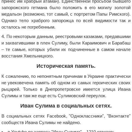
принес им храбрый атаман). Единственной просьбой бывшего
запорожского гетмана было положить в его могилу золотой
медальон (возможно, тот самый, с портретом Папы Римского).
Однако тело храброго запорожца по всей видимости так и
осталось не погребенным.
4. По некоторым данным, реестровыми казаками, предавшими
и захватившими в плен Сулиму, были Караимович и Барабаш
– те самые, которых убили их подчиненные в самом начале
восстания Хмельницкого.
Историческая память.
К сожалению, по непонятным причинам в Украине практически
не увековечена память об одном из самых героических своих
рыцарей. Только в Днепропетровске имеется улица Ивана
Сулимы и там же еще есть Сулимовский переулок.
Иван Сулима в социальных сетях.
В социальных сетях Facebook, "Одноклассники", "Вконтакте"
сообществ Ивана Сулимы не найдено.
в Youtube по запросу "Иван Сулима" – 1210 ответов: