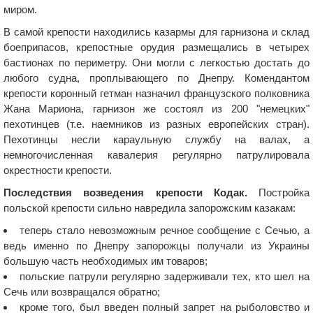
миром.
В самой крепости находились казармы для гарнизона и склад
боеприпасов, крепостные орудия размещались в четырех
бастионах по периметру. Они могли с легкостью достать до
любого судна, проплывающего по Днепру. Комендантом
крепости коронный гетман назначил французского полковника
Жана Мариона, гарнизон же состоял из 200 "немецких"
пехотинцев (т.е. наемников из разных европейских стран).
Пехотинцы несли караульную службу на валах, а
немногочисленная кавалерия регулярно патрулировала
окрестности крепости.
Последствия возведения крепости Кодак.
Постройка
польской крепости сильно навредила запорожским казакам:
теперь стало невозможным речное сообщение с Сечью, а
ведь именно по Днепру запорожцы получали из Украины
большую часть необходимых им товаров;
польские патрули регулярно задерживали тех, кто шел на
Сечь или возвращался обратно;
кроме того, был введен полный запрет на рыболовство и