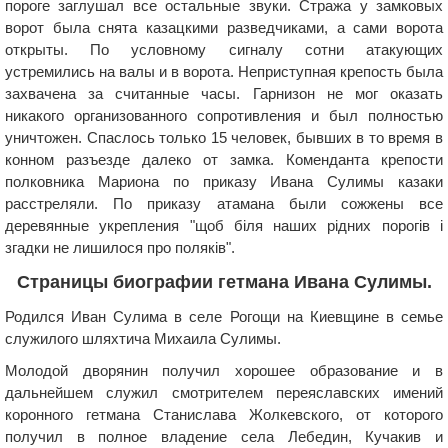
пороге заглушал все остальные звуки. Стража у замковых
ворот была снята казацкими разведчиками, а сами ворота
открыты. По условному сигналу сотни атакующих
устремились на валы и в ворота. Неприступная крепость была
захвачена за считанные часы. Гарнизон не мог оказать
никакого организованного сопротивления и был полностью
уничтожен. Спаслось только 15 человек, бывших в то время в
конном разъезде далеко от замка. Коменданта крепости
полковника Мариона по приказу Ивана Сулимы казаки
расстреляли. По приказу атамана были сожжены все
деревянные укрепления "щоб біля наших рідних порогів і
згадки не лишилося про поляків".
Страницы биографии гетмана Ивана Сулимы.
Родился Иван Сулима в селе Рогощи на Киевщине в семье
служилого шляхтича Михаила Сулимы.
Молодой дворянин получил хорошее образование и в
дальнейшем служил смотрителем переяславских имений
коронного гетмана Станислава Жолкевского, от которого
получил в полное владение села Лебедин, Кучакив и