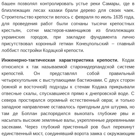
башен позволял контролировать устье реки Самары, где в
близлежащих лесах казаки брали дерево для своих чаек.
Строительство крепости велось с февраля по июль 1635 года,
для проведения работ были согнаны тысячи крепостных
крестьян, сотни мастеров-каменщиков из близлежащих
украинских городов, при закладке фундамента лично
присутствовал коронный гетман Конецпольский – главный
лоббист постройки Кодацкой крепости.
Инженерно-тактическая характеристика крепости.
Кодак
относился к так называемой старонидерландской системе
крепостей. Он представлял собой правильный
четырехугольник с выступающими бастионами. С двух сторон
(южной и восточной) подходы к стенам Кодака прикрывали
отвесные скалы, спускавшиеся прямо к днепровской воде. С
севера простирался огромный естественный овраг, и только
западное направление оставалось пригодным для штурма, но
там де Боплан распорядился выкопать глубокие рвы и
насыпать высокие земляные валы, укрепленные деревянными
засеками. Через глубокий пристенный ров был перекинут
единственный мост, соединявший ворота замка с окружающим