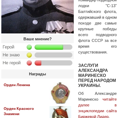
лодки "С-13"
Балтийского флота,
одержавший в одном
походе две самые
крупные победы
всего подводного
Ваше мнение?
флота СССР за все
время его
Герой
существования.
Не знаю
Не герой
ЗАСЛУГИ
АЛЕКСАНДРА
Награды
МАРИНЕСКО
ПЕРЕД НАРОДОМ
Орден Ленина
УКРАИНЫ.
Об Александре
Маринеско
читайте
далее в
Орден Красного
энциклопедии сайта
Знамени
Биржевой Лидер
.