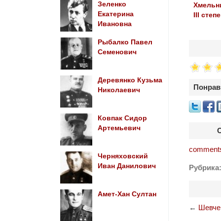
Зеленко
Хмельн
Екатерина
III степ
Ивановна
Рыбалко Павел
Семенович
Деревянко Кузьма
Понрав
Николаевич
Ковпак Сидор
Артемьевич
comments
Черняховский
Иван Данилович
Рубрика
Амет-Хан Султан
←
Шевче