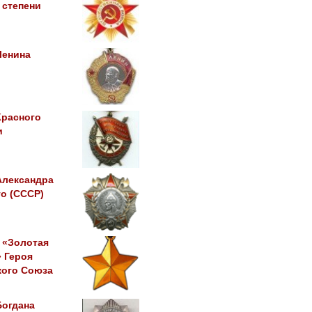
 степени
Ленина
Красного
и
Александра
о (СССР)
 «Золотая
 Героя
кого Союза
Богдана