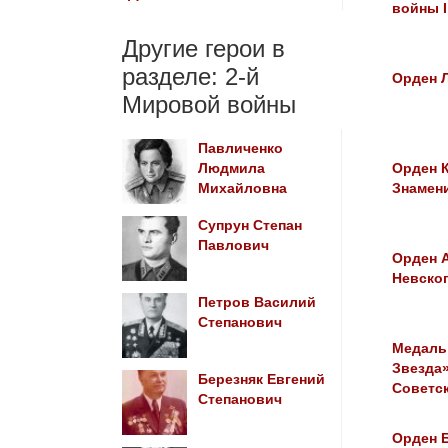
войны I
Другие герои в
разделе: 2-й
Орден 
Мировой войны
Павличенко
Людмила
Орден 
Михайловна
Знамен
Супрун Степан
Павлович
Орден 
Невског
Петров Василий
Степанович
Медаль
Звезда»
Березняк Евгений
Советс
Степанович
Орден 