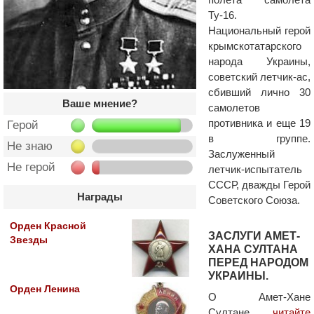
Ту-16.
Национальный герой
крымскотатарского
народа Украины,
советский летчик-ас,
сбивший лично 30
Ваше мнение?
самолетов
противника и еще 19
Герой
в группе.
Не знаю
Заслуженный
Не герой
летчик-испытатель
СССР, дважды Герой
Награды
Советского Союза.
Орден Красной
ЗАСЛУГИ АМЕТ-
Звезды
ХАНА СУЛТАНА
ПЕРЕД НАРОДОМ
УКРАИНЫ.
Орден Ленина
О Амет-Хане
Султане
читайте