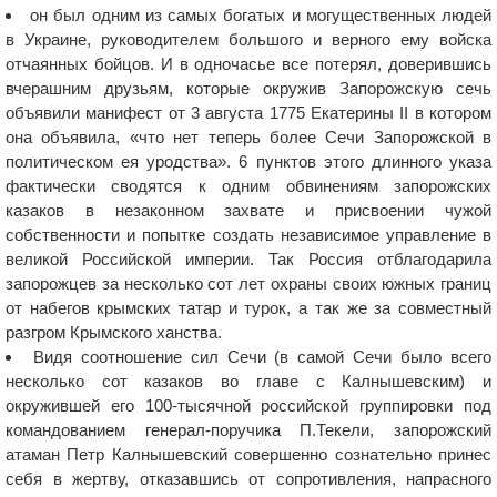
он был одним из самых богатых и могущественных людей
в Украине, руководителем большого и верного ему войска
отчаянных бойцов. И в одночасье все потерял, доверившись
вчерашним друзьям, которые окружив Запорожскую сечь
объявили манифест от 3 августа 1775 Екатерины II в котором
она объявила, «что нет теперь более Сечи Запорожской в
политическом ея уродства». 6 пунктов этого длинного указа
фактически сводятся к одним обвинениям запорожских
казаков в незаконном захвате и присвоении чужой
собственности и попытке создать независимое управление в
великой Российской империи. Так Россия отблагодарила
запорожцев за несколько сот лет охраны своих южных границ
от набегов крымских татар и турок, а так же за совместный
разгром Крымского ханства.
Видя соотношение сил Сечи (в самой Сечи было всего
несколько сот казаков во главе с Калнышевским) и
окружившей его 100-тысячной российской группировки под
командованием генерал-поручика П.Текели, запорожский
атаман Петр Калнышевский совершенно сознательно принес
себя в жертву, отказавшись от сопротивления, напрасного