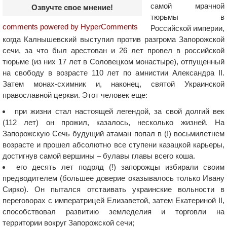
самой мрачной
Озвучте свое мнение!
тюрьмы в
comments powered by HyperComments
Российской империи,
когда Калнышевский выступил против разгрома Запорожской
сечи, за что был арестован и 26 лет провел в российской
тюрьме (из них 17 лет в Соловецком монастыре), отпущенный
на свободу в возрасте 110 лет по амнистии Александра II.
Затем монах-схимник и, наконец, святой Украинской
православной церкви. Этот человек еще:
при жизни стал настоящей легендой, за свой долгий век
(112 лет) он прожил, казалось, несколько жизней. На
Запорожскую Сечь будущий атаман попал в (!) восьмилетнем
возрасте и прошел абсолютно все ступени казацкой карьеры,
достигнув самой вершины – булавы главы всего коша.
его десять лет подряд (!) запорожцы избирали своим
предводителем (большее доверие оказывалось только Ивану
Сирко). Он пытался отстаивать украинские вольности в
переговорах с императрицей Елизаветой, затем Екатериной II,
способствовал развитию земледелия и торговли на
территории вокруг Запорожской сечи;