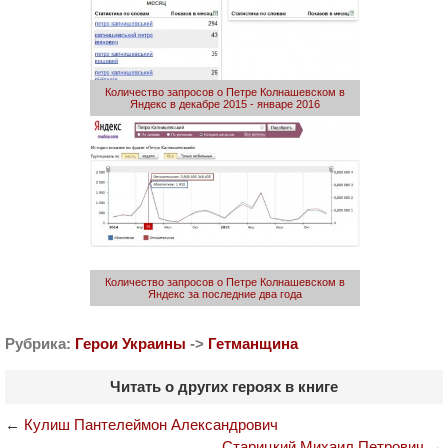
Количество запросов о Петре Колнашевском в
Яндекс в декабре 2015 - январе 2016
Количество запросов о Петре Колнашевском в
Яндекс за последние два года
Рубрика:
Герои Украины
->
Гетманщина
Читать о других героях в книге
←
Кулиш Пантелеймон Александрович
Старицкий Михаил Петрович
→