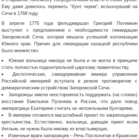
Ему даже довелось пережить "бунт черни", вспыхнувший на
Сечи в 1768 году.
В апреле 1775 года фельдмаршал Григорий Потемкин
выступил с предложением о необходимости ликвидации
Запорожской Сечи, которая мешала успешной колонизации
Южного края. Причин для ликвидации казацкой республики
было множество:
Южная вольница никогда не была и не могла в принципе
стать полностью подконтрольной царскому правительству.
Деспотическая, самодержавная манера управления
Российской империей вступала в резкое противоречие с
демократическим устройством Запорожской Сечи.
Запорожцы имели неосторожность поддержать (на словах)
восстание Емельяна Пугачева в России, что дало повод
императрице Екатерине считать их нелояльными бунтарями.
В империи готовился масштабный проект по закрепощению
крестьянства. Естественно, вольница, дающая приют всем
беглым, не нужна была никому из властьимущих.
Извечные враги запорожцев – Речь Посполитая и Крымское