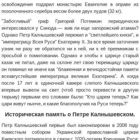
освобождения подарил монастырю Евангелие в оправе из
позолоченного серебра весом более двух пудов (32 кг).
"Заботливый" граф Григорий Потемкин периодически
интересовался у Синода — жив ли еще запорожский атаман?
Однако Петр Калнышевский пережил и "светлейшего князя", и
"императрицу Всея Руси" Екатерину ІІ. За все время заточения
узник ни разу не обратился ни к ней, ни к её преемникам с
просьбой о помиловании. Однако и злобы к царице старый
казак не питал, даже на склоне лет свою тюремщицу царицу
он поминал не иначе как "блаженная и вечнодостойная памяти
всеавгустейшая императрица великая Екатерина". А когда
после 17 лет в одиночной камере слепого Калнышевского
впервые вывели на свет (чтоб просто перевести в другую
тюрьму) первыми его словами были: "Кто царем теперь? Как
цари живут нынче, и какие благополучия на Руси теперь?"
Историческая память о Петре Калнышевском.
Петр Калнышевский первые был канонизирован в 2008 году
поместным собором Украинской православной церкви
Киевского патриархата в связи с 1020-летием Крещения Руси: