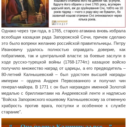
Однако через три года, в 1765, старого атамана вновь избрала
всеобщая казацкая рада Запорожской Сечи, причем сделано
это было вопреки желанию российской правительницы. Петру
Ивановичу удалось полностью оправдать доверие, как
побратимов, так и центральной власти: за боевые заслуги в
ходе русско-турецкой войны (1768-1774гг.) казацкое войско
получило множество наград от царицы, а его предводитель –
80-летний Калнышевский – был удостоен высшей награды
империи – ордена Андрея Первозванного и получил чин
генерал-майора. В 1771 г. он был награжден именной Золотой
медалью с бриллиантами на Андреевской ленте и надписью
"Войска Запорожского кошевому Калнышевскому за отменную
храбрость против врага, поступки и особенное к службе
старание".