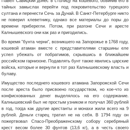
Павел Савицкий донёс в столицу на кошевого, обвинив его в
тайных замыслах перейти под покровительство турецкого
султана и перенести Сечь за Дунай. В Санкт-Петербурге никто
не поверил клеветнику, однако все материалы до поры до
времени приберегли. Потом, при разгоне Сечи и аресте
Калнышевского они как раз и пригодились.
Во время "бунта черни", возникшего на Запорожье в 1768 году,
кошевой атаман вместе с представителями старшины еле
успел убежать от побратимов, скрывшись в ближайшем
российском гарнизоне. Подавлять бунт также явились царские
войска, которые и вернули в тот раз Калнышевскому власть и
булаву.
Имущество последнего кошевого атамана Запорожской Сечи
после ареста было присвоено государством, но кое-что из
конфискованных денег выделялось на его содержание.
Калнышевский был не простым узником и получал 360 рублей
в год, тогда как другие арестанты и монахи жили всего на 9
рублей. Деньги старец тратил не на себя. В 1794 году он
пожертвовал Спасо-Преображенскому собору серебряный
крест весом более 30 фунтов (13,6 кг), а в честь своего