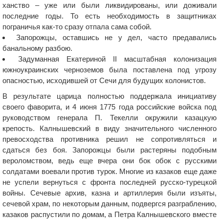
ханство – уже или были ликвидированы, или доживали
последние годы. То есть необходимость в защитниках
пограничья как-то сразу отпала сама собой.
Запорожцы, оставшись не у дел, часто предавались
банальному разбою.
Задуманная Екатериной ІІ масштабная колонизация
южноукраинских черноземов была поставлена под угрозу
опасностью, исходившей от Сечи для будущих колонистов.
В результате царица полностью поддержала инициативу
своего фаворита, и 4 июня 1775 года российские войска под
руководством генерала П. Текелли окружили казацкую
крепость. Калнышевский в виду значительного численного
превосходства противника решил не сопротивляться и
сдаться без боя. Запорожцы были растеряны подобным
вероломством, ведь еще вчера они бок обок с русскими
солдатами воевали против турок. Многие из казаков еще даже
не успели вернуться с фронта последней русско-турецкой
войны. Сечевые архив, казна и артиллерия были изъяты,
сечевой храм, по некоторым данным, подвергся разграблению,
казаков распустили по домам, а Петра Калнышевского вместе