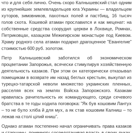
что и для себя лично. Очень скоро Калнышевский стал одним
из крупнейших землевладельцев юга Украины — владельцем
хуторов, зимовников, пахотных полей и пастбищ, 16 тысяч
голов скота. Кошевой атаман прославился и как меценат: на
собственные средства соорудил церкви в Лохвице, Ромнах,
Петриковцах, казацком Межигирском монастыре под Киевом.
Храму родного села атаман подарил драгоценное "Евангелие"
стоимостью 600 руб. золотом.
Петр Калнышевский заботился об экономическом
процветании Запорожья, всячески стимулируя хозяйственную
деятельность казаков. При этом он категорически отказывал
помещикам в возврате им назад беглых крестьян, выкупал из
турецко-татарской неволи множество украинских пленных,
расселяя всех на землях Войска Запорожского. Казакам
нравилась рачительность их командующего, среди сечевого
братства в те годы ходила поговорка: "Як був кошовим Лантух
– то не було хліба й для мух, а як став кошовим Калниш – то
лежав на столі цілий книш".
Однако атаман постепенно начал ограничивать права казаков
и старшины, понемногу сосредотачивая власть в своих руках.