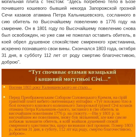
могильная плита с текстом: "Здесь погребено тело в Бозе
почившего кошевого бывшей некогда Запорожской грозной
Сечи казаков атамана Петра Кальнишевского, сосланного в
сию обитель по Высочайшему повелению в 1776 году на
смирение. Он в 1801 году по Высочайшему повелению снова
был освобожден, но уже сам не пожелал оставить обитель, в
коей обрел душевное спокойствие смиренного христианина,
искренно познавшего свои вины. Скончался 1803 года, октября
31 дня, в субботу 112 лет от роду смертию благочестивою,
доброю".