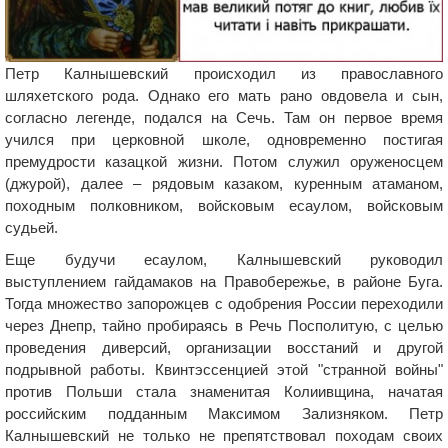
Петр Калнышевский происходил из православного
шляхетского рода. Однако его мать рано овдовела и сын,
согласно легенде, подался на Сечь. Там он первое время
учился при церковной школе, одновременно постигая
премудрости казацкой жизни. Потом служил оруженосцем
(джурой), далее – рядовым казаком, куренным атаманом,
походным полковником, войсковым есаулом, войсковым
судьей.
Еще будучи есаулом, Калнышевский руководил
выступлением гайдамаков на Правобережье, в районе Буга.
Тогда множество запорожцев с одобрения России переходили
через Днепр, тайно пробираясь в Речь Посполитую, с целью
проведения диверсий, организации восстаний и другой
подрывной работы. Квинтэссенцией этой "странной войны"
против Польши стала знаменитая Колиивщина, начатая
российским подданным Максимом Зализняком. Петр
Калнышевский не только не препятствовал походам своих