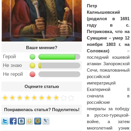
Петр
Калнышевский
(родился в 1691
году в с.
Петриковка, что на
Сумщине – умер 12
ноября 1803 г. на
Ваше мнение?
Соловках)
–
Герой
последний кошевой
атаман Запорожской
Не знаю
Сечи, пожалованный
Не герой
российской
императрицей
Оцените статью
Екатериной II
сначала в
российские
генералы за победу
Понравилась статья? Поделитесь!
в русско-турецкой-
войне, а затем
многолетний узник