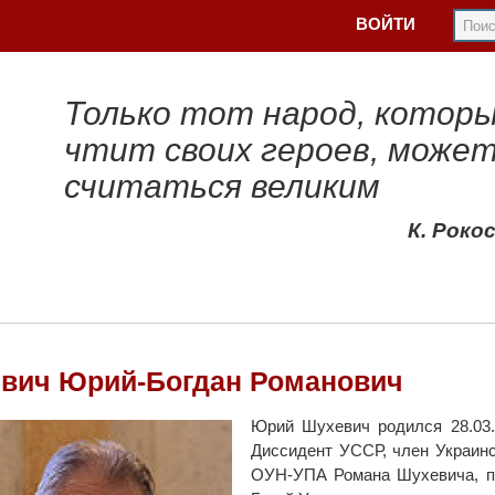
ВОЙТИ
Только тот народ, котор
чтит своих героев, може
считаться великим
К. Роко
вич Юрий-Богдан Романович
Юрий Шухевич родился 28.03.1
Диссидент УССР, член Украин
ОУН-УПА Романа Шухевича, пр