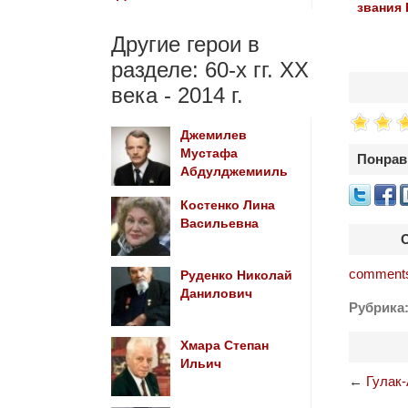
звания 
Другие герои в
разделе: 60-х гг. ХХ
века - 2014 г.
Джемилев
Мустафа
Понрав
Абдулджемииль
Костенко Лина
Васильевна
comments
Руденко Николай
Данилович
Рубрика
Хмара Степан
Ильич
←
Гулак