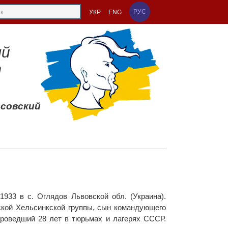
РУС
УКР
ENG
ый
т
ссовский
933 в с. Оглядов Львовской обл. (Украина).
ской Хельсинкской группы, сын командующего
оведший 28 лет в тюрьмах и лагерях СССР.