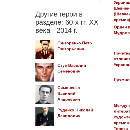
Украин
Шевчен
Другие герои в
(Шевче
премия
разделе: 60-х гг. ХХ
Орден 
века - 2014 г.
Мудрого
Григоренко Петр
Григорьевич
Почетн
отличи
Украин
Стус Василий
Семенович
Премия
Симоненко
Василий
Андреевич
Междун
Руденко Николай
литерат
Данилович
художе
премия
Телиги