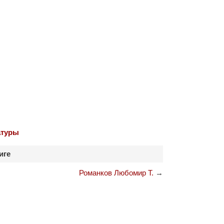
атуры
иге
Романков Любомир Т.
→