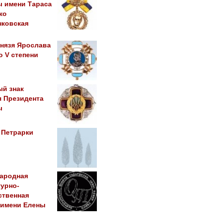
ы имени Тараса
ко
нковская
)
князя Ярослава
 V степени
ый знак
я Президента
ы
 Петрарки
ародная
урно-
ственная
 имени Елены