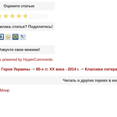
Оцените статью
илась статья? Поделитесь!
Озвучте свое мнение!
 powered by HyperComments
:
Герои Украины
->
60-х гг. ХХ века - 2014 г.
->
Классики литер
Читать о других героях в кн
 Меир