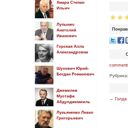
Хмара Степан
Ильич
Лупынис
Понрав
Анатолий
Иванович
Горская Алла
Александровна
comments
Шухевич Юрий-
Богдан Романович
Рубрика
Джемилев
Мустафа
←
Голда
Абдулджемииль
Лукьяненко Левко
Григорьевич