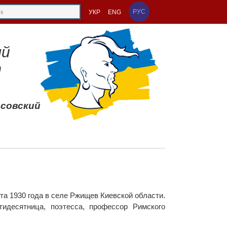
РУС
УКР
ENG
ый
т
ссовский
та 1930 года в селе Ржищев Киевской области.
тидесятница, поэтесса, профессор Римского