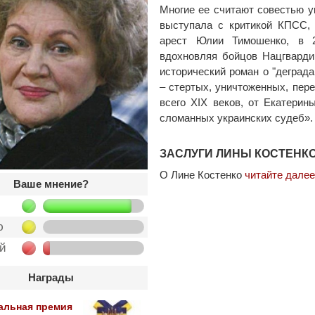
Многие ее считают совестью ук
выступала с критикой КПСС, 
арест Юлии Тимошенко, в 2
вдохновляя бойцов Нацгвардии
исторический роман о "деграда
– стертых, уничтоженных, пере
всего XIX веков, от Екатерин
сломанных украинских судеб».
ЗАСЛУГИ ЛИНЫ КОСТЕНКО
О Лине Костенко
читайте далее
Ваше мнение?
ю
ой
Награды
альная премия