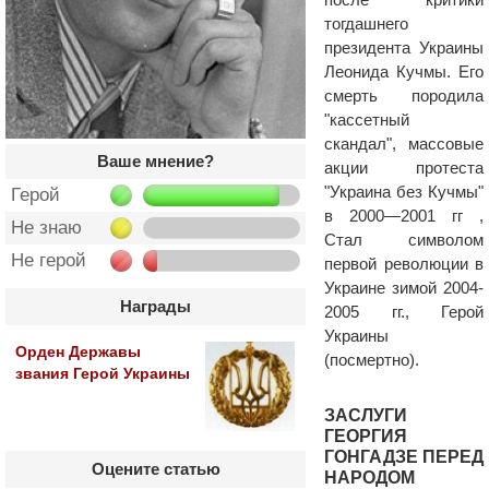
тогдашнего
президента Украины
Леонида Кучмы. Его
смерть породила
"кассетный
скандал", массовые
Ваше мнение?
акции протеста
"Украина без Кучмы"
Герой
в 2000—2001 гг ,
Не знаю
Стал символом
Не герой
первой революции в
Украине зимой 2004-
Награды
2005 гг., Герой
Украины
Орден Державы
(посмертно).
звания Герой Украины
ЗАСЛУГИ
ГЕОРГИЯ
ГОНГАДЗЕ ПЕРЕД
Оцените статью
НАРОДОМ