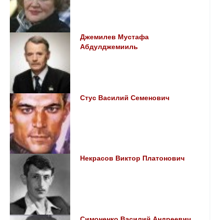
Джемилев Мустафа
Абдулджемииль
Стус Василий Семенович
Некрасов Виктор Платонович
Симоненко Василий Андреевич