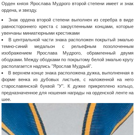
Орден князя Ярослава Мудрого второй степени имеет и знак
ордена, и звезду.
Знак ордена второй степени выполнен из серебра в виде
равностороннего креста с закругленными концами, которые
увенчаны миниатюрными крестиками
В центральной части знака расположен покрытый эмалью
темно-синий медальон с рельефным позолоченным
изображением Ярослава Мудрого, обрамленный двумя
ободками. Между ободками по покрытому белой эмалью кругу
располагается надпись "Ярослав Мудрый".
В верхнем конце знака расположена дужка, выполненная в
форме венка из дубовых листьев, с наложенной на него
старославянской буквой "У". К дужке прикреплено кольцо,
предназначенное для ношения награды на орденской ленте на
шее.