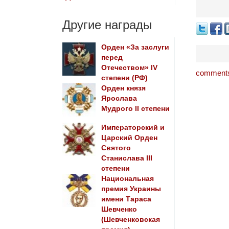
Другие награды
Орден «За заслуги
перед
Отечеством» IV
comments
степени (РФ)
Орден князя
Ярослава
Мудрого II степени
Императорский и
Царский Орден
Святого
Станислава III
степени
Национальная
премия Украины
имени Тараса
Шевченко
(Шевченковская