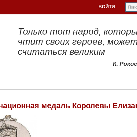
ВОЙТИ
Только тот народ, котор
чтит своих героев, може
считаться великим
К. Роко
национная медаль Королевы Елизав