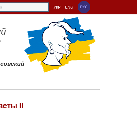
РУС
УКР
ENG
ый
т
ссовский
еты II