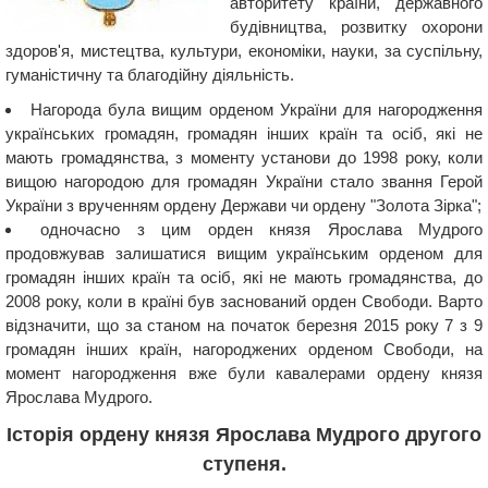
авторитету країни, державного
будівництва, розвитку охорони
здоров'я, мистецтва, культури, економіки, науки, за суспільну,
гуманістичну та благодійну діяльність.
Нагорода була вищим орденом України для нагородження
українських громадян, громадян інших країн та осіб, які не
мають громадянства, з моменту установи до 1998 року, коли
вищою нагородою для громадян України стало звання Герой
України з врученням ордену Держави чи ордену "Золота Зірка";
одночасно з цим орден князя Ярослава Мудрого
продовжував залишатися вищим українським орденом для
громадян інших країн та осіб, які не мають громадянства, до
2008 року, коли в країні був заснований орден Свободи. Варто
відзначити, що за станом на початок березня 2015 року 7 з 9
громадян інших країн, нагороджених орденом Свободи, на
момент нагородження вже були кавалерами ордену князя
Ярослава Мудрого.
Історія ордену князя Ярослава Мудрого другого
ступеня.