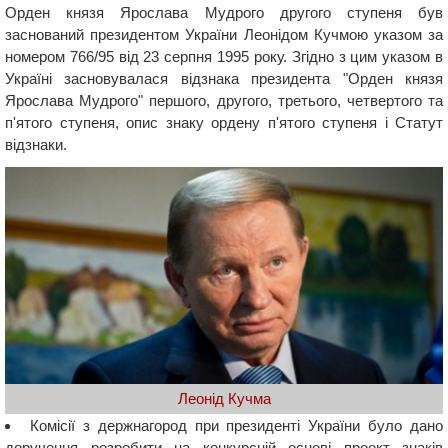
Орден князя Ярослава Мудрого другого ступеня був
заснований президентом України Леонідом Кучмою указом за
номером 766/95 від 23 серпня 1995 року. Згідно з цим указом в
Україні засновувалася відзнака президента "Орден князя
Ярослава Мудрого" першого, другого, третього, четвертого та
п'ятого ступеня, опис знаку ордену п'ятого ступеня і Статут
відзнаки.
Леонід Кучма
Комісії з держнагород при президенті України було дано
доручення розробити на конкурсній основі проект знаків