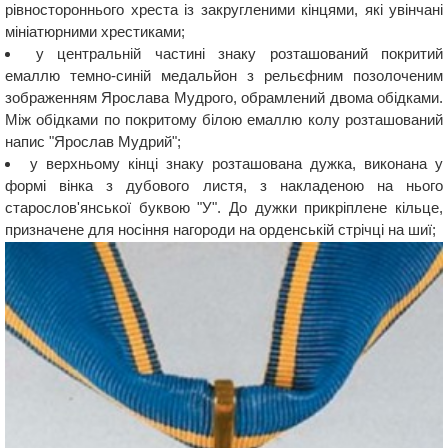
рівностороннього хреста із закругленими кінцями, які увінчані
мініатюрними хрестиками;
у центральній частині знаку розташований покритий
емаллю темно-синій медальйон з рельєфним позолоченим
зображенням Ярослава Мудрого, обрамлений двома обідками.
Між обідками по покритому білою емаллю колу розташований
напис "Ярослав Мудрий";
у верхньому кінці знаку розташована дужка, виконана у
формі вінка з дубового листя, з накладеною на нього
старослов'янської буквою "У". До дужки прикріплене кільце,
призначене для носіння нагороди на орденській стрічці на шиї;