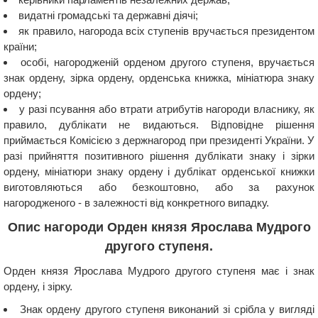
видатні громадські та державні діячі;
як правило, нагорода всіх ступенів вручається президентом
країни;
особі, нагородженій орденом другого ступеня, вручається
знак ордену, зірка ордену, орденська книжка, мініатюра знаку
ордену;
у разі псування або втрати атрибутів нагороди власнику, як
правило, дублікати не видаються. Відповідне рішення
приймається Комісією з держнагород при президенті України. У
разі прийняття позитивного рішення дублікати знаку і зірки
ордену, мініатюри знаку ордену і дублікат орденської книжки
виготовляються або безкоштовно, або за рахунок
нагородженого - в залежності від конкретного випадку.
Опис нагороди Орден князя Ярослава Мудрого
другого ступеня.
Орден князя Ярослава Мудрого другого ступеня має і знак
ордену, і зірку.
Знак ордену другого ступеня виконаний зі срібла у вигляді