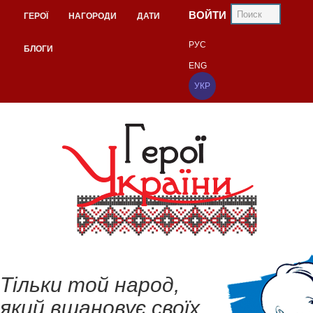
ВОЙТИ
ГЕРОЇ
НАГОРОДИ
ДАТИ
РУС
БЛОГИ
ENG
УКР
Тільки той народ,
який вшановує своїх