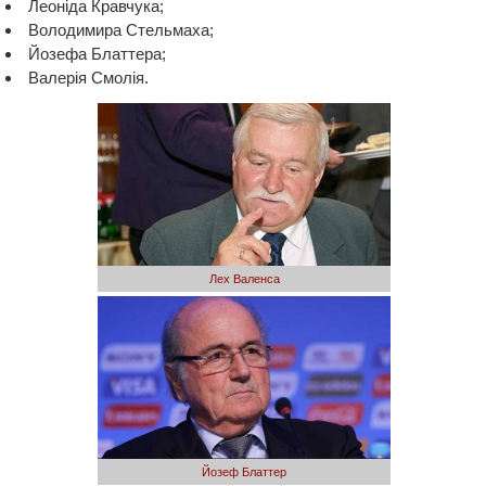
Леоніда Кравчука;
Володимира Стельмаха;
Йозефа Блаттера;
Валерія Смолія.
Лех Валенса
Йозеф Блаттер