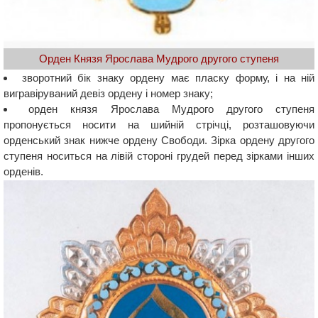
Орден Князя Ярослава Мудрого другого ступеня
зворотний бік знаку ордену має пласку форму, і на ній
вигравіруваний девіз ордену і номер знаку;
орден князя Ярослава Мудрого другого ступеня
пропонується носити на шийній стрічці, розташовуючи
орденський знак нижче ордену Свободи. Зірка ордену другого
ступеня носиться на лівій стороні грудей перед зірками інших
орденів.