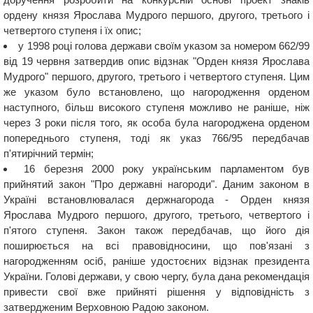
ордену князя Ярослава Мудрого першого, другого, третього і
четвертого ступеня і їх опис;
у 1998 році голова держави своїм указом за номером 662/99
від 19 червня затвердив опис відзнак "Орден князя Ярослава
Мудрого" першого, другого, третього і четвертого ступеня. Цим
же указом було встановлено, що нагородження орденом
наступного, більш високого ступеня можливо не раніше, ніж
через 3 роки після того, як особа була нагороджена орденом
попереднього ступеня, тоді як указ 766/95 передбачав
п'ятирічний термін;
16 березня 2000 року українським парламентом був
прийнятий закон "Про державні нагороди". Даним законом в
Україні встановлювалася держнагорода - Орден князя
Ярослава Мудрого першого, другого, третього, четвертого і
п'ятого ступеня. Закон також передбачав, що його дія
поширюється на всі правовідносини, що пов'язані з
нагородженням осіб, раніше удостоєних відзнак президента
України. Голові держави, у свою чергу, була дана рекомендація
привести свої вже прийняті рішення у відповідність з
затвердженим Верховною Радою законом.