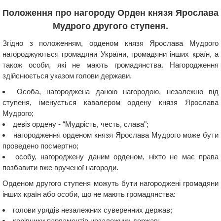
Положення про нагороду Орден князя Ярослава
Мудрого другого ступеня.
Згідно з положенням, орденом князя Ярослава Мудрого
нагороджуються громадяни України, громадяни інших країн, а
також особи, які не мають громадянства. Нагородження
здійснюється указом голови держави.
Особа, нагороджена даною нагородою, незалежно від
ступеня, іменується кавалером ордену князя Ярослава
Мудрого;
девіз ордену - “Мудрість, честь, слава";
нагородження орденом князя Ярослава Мудрого може бути
проведено посмертно;
особу, нагороджену даним орденом, ніхто не має права
позбавити вже врученої нагороди.
Орденом другого ступеня можуть бути нагороджені громадяни
інших країн або особи, що не мають громадянства:
голови урядів незалежних суверенних держав;
керівники парламентів незалежних держав;