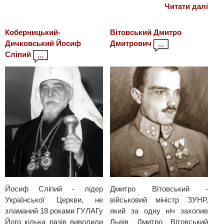
Читати далі
Коберницький-
Вітовський Дмитро
Дичковський Йосиф
Дмитрович
...
Сліпий
...
Йосиф Сліпий - лідер
Дмитро Вітовський -
Української Церкви, не
військовий міністр ЗУНР,
зламаний 18 роками ГУЛАГу
який за одну ніч захопив
Його кілька разів виводили
Львів Дмитро Вітовський