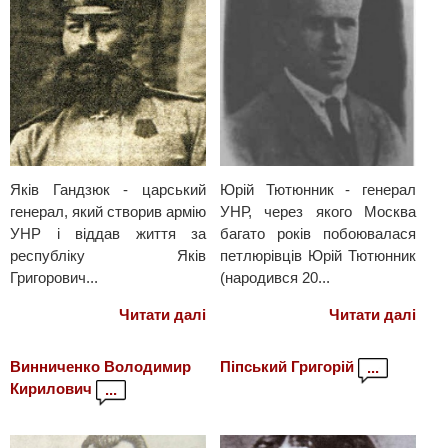
Яків Гандзюк - царський
Юрій Тютюнник - генерал
генерал, який створив армію
УНР, через якого Москва
УНР і віддав життя за
багато років побоювалася
республіку Яків
петлюрівців Юрій Тютюнник
Григорович...
(народився 20...
Читати далі
Читати далі
Винниченко Володимир
Піпський Григорій
...
Кирилович
...