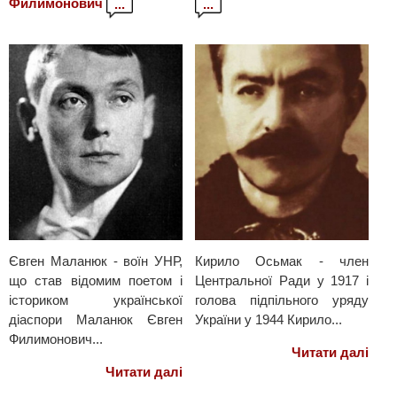
Филимонович
...
...
Євген Маланюк - воїн УНР,
Кирило Осьмак - член
що став відомим поетом і
Центральної Ради у 1917 і
істориком української
голова підпільного уряду
діаспори Маланюк Євген
України у 1944 Кирило...
Филимонович...
Читати далі
Читати далі