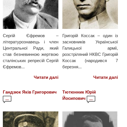
Сергій Єфремов –
Григорій Коссак – один із
літературознавець і член
засновників Української
Центральної Ради, який
Галицької армії,
став безневинною жертвою
розстріляний НКВС Григорій
сталінських репресій Сергій
Коссак (народився 7
Єфремов...
березня...
Читати далі
Читати далі
Гандзюк Яків Григорович
Тютюнник Юрій
Йосипович
...
...