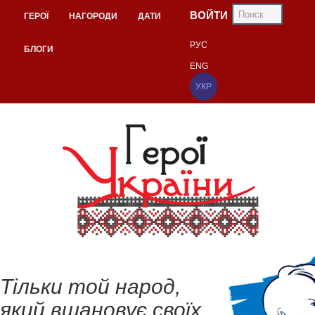
ВОЙТИ
ГЕРОЇ
НАГОРОДИ
ДАТИ
РУС
БЛОГИ
ENG
УКР
Тільки той народ,
який вшановує своїх