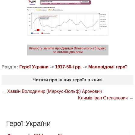
Кількість запитів про Дмитра Вітовського в Яндекс
за останні два роки
Розділ:
Герої України
->
1917-50-i рр.
->
Маловідомі герої
Читати про інших героїв в книзі
←
Хавкін Володимир (Маркус-Вольф) Аронович
Климів Іван Степанович
→
Герої України