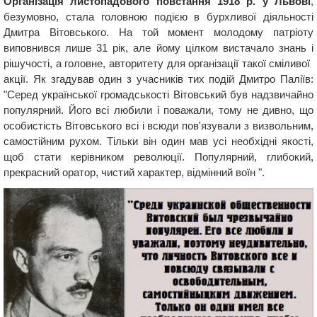
Організація листопадового повстання 1918 р. у Львові
,
безумовно, стала головною подією в бурхливої ​​діяльності
Дмитра Вітовського. На той момент молодому патріоту
виповнився лише 31 рік, але йому цілком вистачало знань і
рішучості, а головне, авторитету для організації такої сміливої ​​
акції. Як згадував один з учасників тих подій Дмитро Паліїв:
"Серед української громадськості Вітовський був надзвичайно
популярний. Його всі любили і поважали, тому не дивно, що
особистість Вітовського всі і всюди пов'язували з визвольним,
самостійним рухом. Тільки він один мав усі необхідні якості,
щоб стати керівником революції. Популярний, глибокий,
прекрасний оратор, чистий характер, відмінний воїн ".