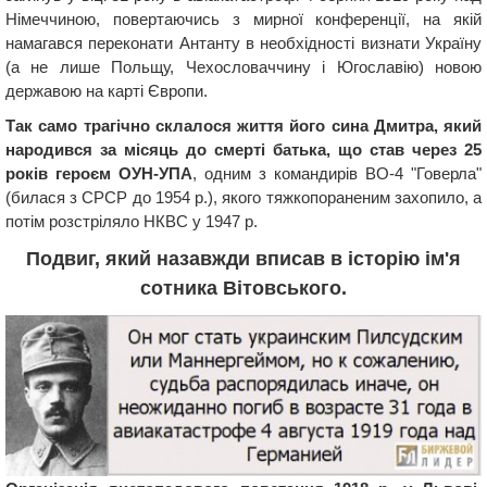
Німеччиною, повертаючись з мирної конференції, на якій
намагався переконати Антанту в необхідності визнати Україну
(а не лише Польщу, Чехословаччину і Югославію) новою
державою на карті Європи.
Так само трагічно склалося життя його сина Дмитра, який
народився за місяць до смерті батька, що став через 25
років героєм ОУН-УПА
, одним з командирів ВО-4 "Говерла"
(билася з СРСР до 1954 р.), якого тяжкопораненим захопило, а
потім розстріляло НКВС у 1947 р.
Подвиг, який назавжди вписав в історію ім'я
сотника Вітовського.