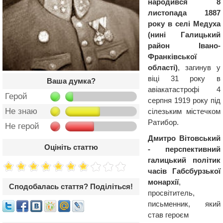
народився 8
листопада 1887
року в селі Медуха
(нині Галицький
район Івано-
Франківської
області)
, загинув у
віці 31 року в
Ваша думка?
авіакатастрофі 4
Герой
серпня 1919 року під
Не знаю
сілезьким містечком
Ратибор.
Не герой
Дмитро Вітовський
Оцініть статтю
- перспективний
галицький політик
часів Габсбурзької
монархії
,
Сподобалась стаття? Поділіться!
просвітитель,
письменник, який
став героєм