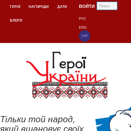
ВОЙТИ
ГЕРОЇ
НАГОРОДИ
ДАТИ
РУС
БЛОГИ
ENG
УКР
Тільки той народ,
який вшановує своїх