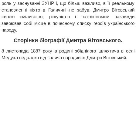
роль у заснуванні ЗУНР і, що більш важливо, в її реальному
становленні ніхто в Галичині не забув. Дмитро Вітовський
своєю сміливістю, рішучістю і патріотизмом назавжди
завоював собі місце в почесному списку героїв українського
народу.
Сторінки біографії Дмитра Вітовського.
8 листопада 1887 року в родині збіднілого шляхтича в селі
Медуха недалеко від Галича народився Дмитро Вітовський.