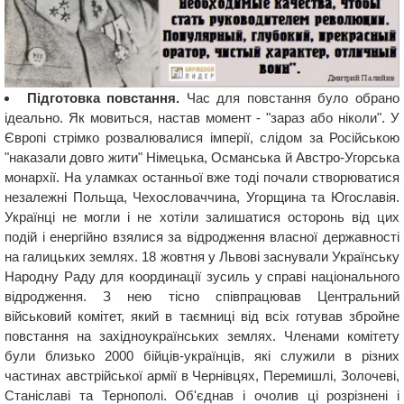
Підготовка повстання.
Час для повстання було обрано
ідеально. Як мовиться, настав момент - "зараз або ніколи". У
Європі стрімко розвалювалися імперії, слідом за Російською
"наказали довго жити" Німецька, Османська й Австро-Угорська
монархії. На уламках останньої вже тоді почали створюватися
незалежні Польща, Чехословаччина, Угорщина та Югославія.
Українці не могли і не хотіли залишатися осторонь від цих
подій і енергійно взялися за відродження власної державності
на галицьких землях. 18 жовтня у Львові заснували Українську
Народну Раду для координації зусиль у справі національного
відродження. З нею тісно співпрацював Центральний
військовий комітет, який в таємниці від всіх готував збройне
повстання на західноукраїнських землях. Членами комітету
були близько 2000 бійців-українців, які служили в різних
частинах австрійської армії в Чернівцях, Перемишлі, Золочеві,
Станіславі та Тернополі. Об'єднав і очолив ці розрізнені і