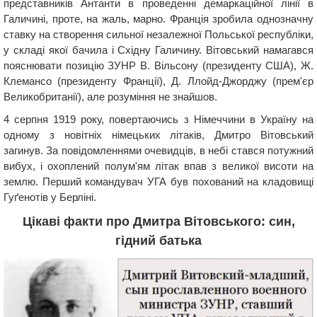
представників Антанти в проведенні демаркаційної лінії в
Галичині, проте, на жаль, марно. Франція зробила однозначну
ставку на створення сильної незалежної Польської республіки,
у складі якої бачила і Східну Галичину. Вітовський намагався
пояснювати позицію ЗУНР В. Вільсону (президенту США), Ж.
Клемансо (президенту Франції), Д. Ллойд-Джорджу (прем'єр
Великобританії), але розуміння не знайшов.
4 серпня 1919 року, повертаючись з Німеччини в Україну на
одному з новітніх німецьких літаків, Дмитро Вітовський
загинув. За повідомленнями очевидців, в небі стався потужний
вибух, і охоплений полум'ям літак впав з великої висоти на
землю. Перший командувач УГА був похований на кладовищі
Гуґенотів у Берліні.
Цікаві факти про Дмитра Вітовського: син,
гідний батька