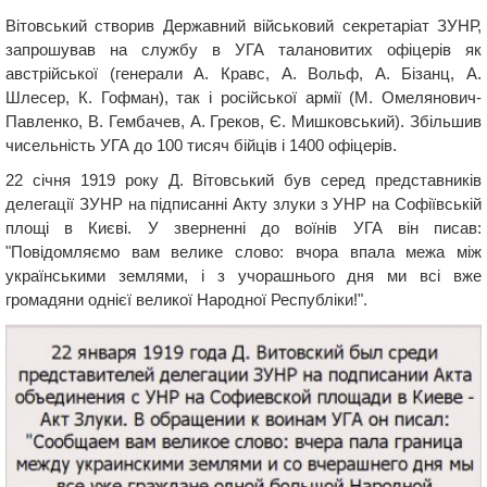
Вітовський створив Державний військовий секретаріат ЗУНР,
запрошував на службу в УГА талановитих офіцерів як
австрійської (генерали А. Кравс, А. Вольф, А. Бізанц, А.
Шлесер, К. Гофман), так і російської армії (М. Омелянович-
Павленко, В. Гембачев, А. Греков, Є. Мишковський). Збільшив
чисельність УГА до 100 тисяч бійців і 1400 офіцерів.
22 січня 1919 року Д. Вітовський був серед представників
делегації ЗУНР на підписанні Акту злуки з УНР на Софіївській
площі в Києві. У зверненні до воїнів УГА він писав:
"Повідомляємо вам велике слово: вчора впала межа між
українськими землями, і з учорашнього дня ми всі вже
громадяни однієї великої Народної Республіки!".