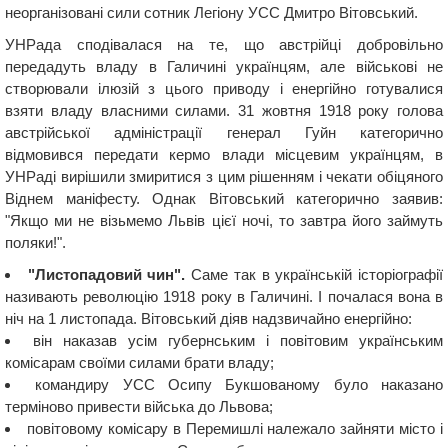
неорганізовані сили сотник Легіону УСС Дмитро Вітовський.
УНРада сподівалася на те, що австрійці добровільно
передадуть владу в Галичині українцям, але військові не
створювали ілюзій з цього приводу і енергійно готувалися
взяти владу власними силами. 31 жовтня 1918 року голова
австрійської адміністрації генерал Гуйн категорично
відмовився передати кермо влади місцевим українцям, в
УНРаді вирішили змиритися з цим рішенням і чекати обіцяного
Віднем маніфесту. Однак Вітовський категорично заявив:
"Якщо ми не візьмемо Львів цієї ночі, то завтра його займуть
поляки!".
"Листопадовий чин".
Саме так в українській історіографії
називають революцію 1918 року в Галичині. І почалася вона в
ніч на 1 листопада. Вітовський діяв надзвичайно енергійно:
він наказав усім губернським і повітовим українським
комісарам своїми силами брати владу;
командиру УСС Осипу Букшованому було наказано
терміново привести війська до Львова;
повітовому комісару в Перемишлі належало зайняти місто і