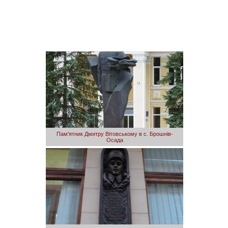
Пам'ятник Дмитру Вітовському в с. Брошнів-
Осада