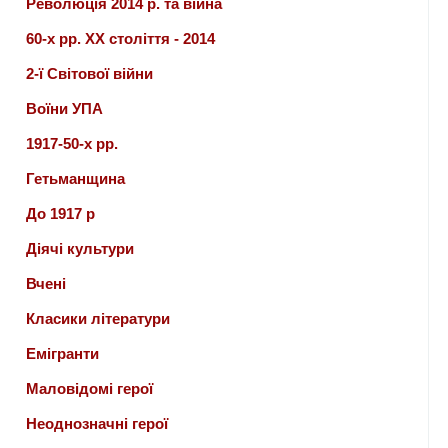
Революція 2014 р. та війна
60-х рр. ХХ століття - 2014
2-ї Світової війни
Воїни УПА
1917-50-х рр.
Гетьманщина
До 1917 р
Діячі культури
Вчені
Класики літератури
Емігранти
Маловідомі герої
Неоднозначні герої