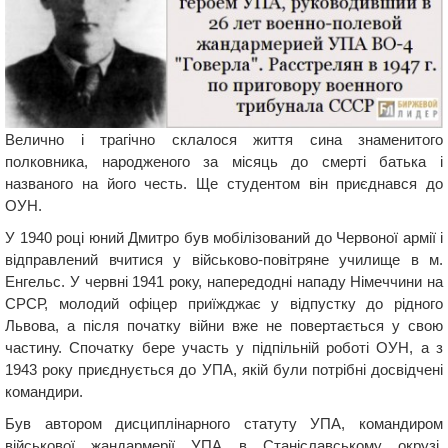
Велично і трагічно склалося життя сина знаменитого
полковника, народженого за місяць до смерті батька і
названого на його честь. Ще студентом він приєднався до
ОУН.
У 1940 році юний Дмитро був мобілізований до Червоної армії і
відправлений вчитися у військово-повітряне училище в м.
Енгельс. У червні 1941 року, напередодні нападу Німеччини на
СРСР, молодий офіцер приїжджає у відпустку до рідного
Львова, а після початку війни вже не повертається у свою
частину. Спочатку бере участь у підпільній роботі ОУН, а з
1943 року приєднується до УПА, якій були потрібні досвідчені
командири.
Був автором дисциплінарного статуту УПА, командиром
військової жандармерії УПА в Станіславському окрузі,