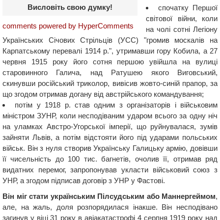
Висловіть свою думку!
спочатку Першої
світової війни, коли
comments powered by HyperComments
на чолі сотні Легіону
Українських Січових Стрільців (УСС) "громив москалів на
Карпатському перевалі 1914 р.", утримавши гору Кобила, а 27
червня 1915 року його сотня першою увійшла на вулиці
старовинного Галича, над Ратушею якого Виговський,
скинувши російський триколор, вивісив жовто-синій прапор, за
що згодом отримав догану від австрійського командування;
потім у 1918 р. став одним з організаторів і військовим
міністром ЗУНР, коли несподіваним ударом всього за одну ніч
на уламках Австро-Угорської імперії, що руйнувалася, зумів
зайняти Львів, а потім відстояти його під ударами польських
військ. Він з нуля створив Українську Галицьку армію, довівши
її чисельність до 100 тис. багнетів, очолив її, отримав ряд
видатних перемог, запропонував укласти військовий союз з
УНР, а згодом підписав договір з УНР у Фастові.
Він міг стати українським Пілсудським або Маннергеймом
,
але, на жаль, доля розпорядилася інакше. Він несподівано
загинув у віці 31 року в авіакатастрофі 4 серпня 1919 року над