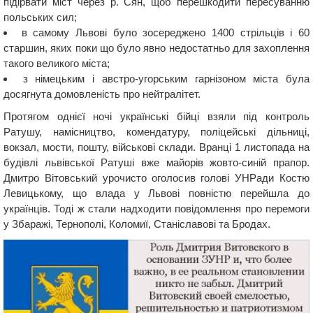
підірвати міст через р. Сян, щоб перешкодити пересуванню
польських сил;
в самому Львові було зосереджено 1400 стрільців і 60
старшин, яких поки що було явно недостатньо для захоплення
такого великого міста;
з німецьким і австро-угорським гарнізоном міста була
досягнута домовленість про нейтралітет.
Протягом однієї ночі українські бійці взяли під контроль
Ратушу, намісництво, комендатуру, поліцейські дільниці,
вокзал, мости, пошту, військові склади. Вранці 1 листопада на
будівлі львівської Ратуші вже майорів жовто-синій прапор.
Дмитро Вітовський урочисто оголосив голові УНРади Костю
Левицькому, що влада у Львові повністю перейшла до
українців. Тоді ж стали надходити повідомлення про перемоги
у Збаражі, Тернополі, Коломиї, Станіславові та Бродах.