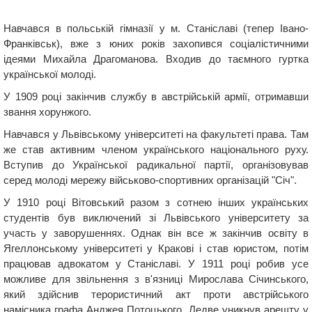
Навчався в польській гімназії у м. Станіславі (тепер Івано-
Франківськ), вже з юних років захопився соціалістичними
ідеями Михайла Драгоманова. Входив до таємного гуртка
української молоді.
У 1909 році закінчив службу в австрійській армії, отримавши
звання хорунжого.
Навчався у Львівському університеті на факультеті права. Там
же став активним членом українського національного руху.
Вступив до Української радикальної партії, організовував
серед молоді мережу військово-спортивних організацій "Січ".
У 1910 році Вітовський разом з сотнею інших українських
студентів був виключений зі Львівського університету за
участь у заворушеннях. Однак він все ж закінчив освіту в
Ягеллонському університеті у Кракові і став юристом, потім
працював адвокатом у Станіславі. У 1911 році робив усе
можливе для звільнення з в'язниці Мирослава Січинського,
який здійснив терористичний акт проти австрійського
намісника графа Анджея Потоцького. Ледве уникнув арешту у