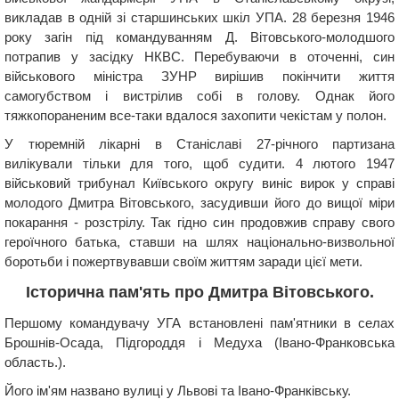
викладав в одній зі старшинських шкіл УПА. 28 березня 1946
року загін під командуванням Д. Вітовського-молодшого
потрапив у засідку НКВС. Перебуваючи в оточенні, син
військового міністра ЗУНР вирішив покінчити життя
самогубством і вистрілив собі в голову. Однак його
тяжкопораненим все-таки вдалося захопити чекістам у полон.
У тюремній лікарні в Станіславі 27-річного партизана
вилікували тільки для того, щоб судити. 4 лютого 1947
військовий трибунал Київського округу виніс вирок у справі
молодого Дмитра Вітовського, засудивши його до вищої міри
покарання - розстрілу. Так гідно син продовжив справу свого
героїчного батька, ставши на шлях національно-визвольної
боротьби і пожертвувавши своїм життям заради цієї мети.
Історична пам'ять про Дмитра Вітовського.
Першому командувачу УГА встановлені пам'ятники в селах
Брошнів-Осада, Підгороддя і Медуха (Івано-Франковська
область.).
Його ім'ям названо вулиці у Львові та Івано-Франківську.