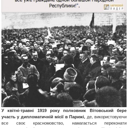
У квітні-травні 1919 року полковник Вітовський бере
участь у дипломатичній місії в Парижі,
де, використовуючи
все своє красномовство, намагається переконати