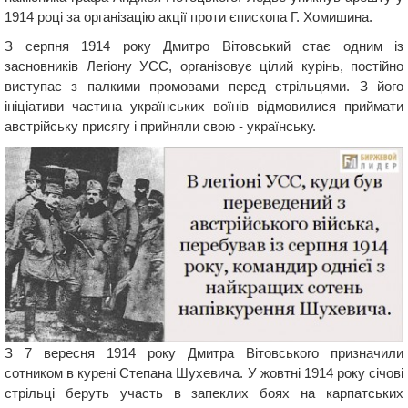
1914 році за організацію акції проти єпископа Г. Хомишина.
З серпня 1914 року Дмитро Вітовський стає одним із
засновників Легіону УСС, організовує цілий курінь, постійно
виступає з палкими промовами перед стрільцями. З його
ініціативи частина українських воїнів відмовилися приймати
австрійську присягу і прийняли свою - українську.
З 7 вересня 1914 року Дмитра Вітовського призначили
сотником в курені Степана Шухевича. У жовтні 1914 року січові
стрільці беруть участь в запеклих боях на карпатських