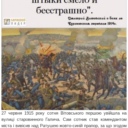
27 червня 1915 року сотня Вітовського першою увійшла на
вулиці старовинного Галича. Сам сотник став комендантом
міста і вивісив над Ратушею жовто-синій прапор, за що згодом