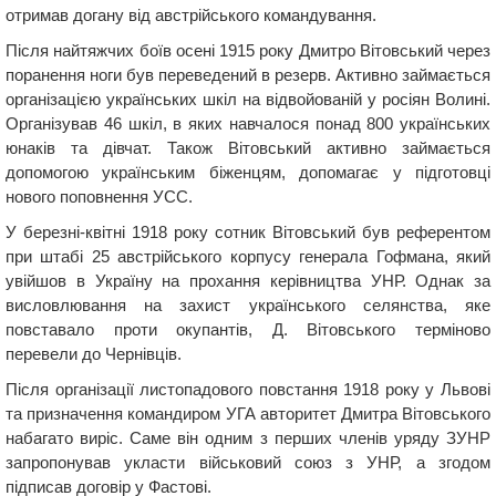
отримав догану від австрійського командування.
Після найтяжчих боїв осені 1915 року Дмитро Вітовський через
поранення ноги був переведений в резерв. Активно займається
організацією українських шкіл на відвойованій у росіян Волині.
Організував 46 шкіл, в яких навчалося понад 800 українських
юнаків та дівчат. Також Вітовський активно займається
допомогою українським біженцям, допомагає у підготовці
нового поповнення УСС.
У березні-квітні 1918 року сотник Вітовський був референтом
при штабі 25 австрійського корпусу генерала Гофмана, який
увійшов в Україну на прохання керівництва УНР. Однак за
висловлювання на захист українського селянства, яке
повставало проти окупантів, Д. Вітовського терміново
перевели до Чернівців.
Після організації листопадового повстання 1918 року у Львові
та призначення командиром УГА авторитет Дмитра Вітовського
набагато виріс. Саме він одним з перших членів уряду ЗУНР
запропонував укласти військовий союз з УНР, а згодом
підписав договір у Фастові.