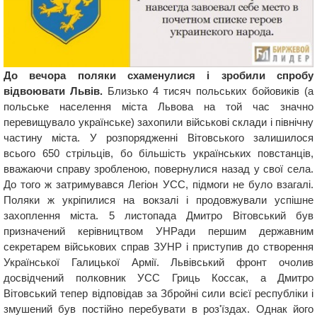
До вечора поляки схаменулися і зробили спробу
відвоювати Львів.
Близько 4 тисяч польських бойовиків (а
польське населення міста Львова на той час значно
перевищувало українське) захопили військові склади і північну
частину міста. У розпорядженні Вітовського залишилося
всього 650 стрільців, бо більшість українських повстанців,
вважаючи справу зробленою, повернулися назад у свої села.
До того ж затримувався Легіон УСС, підмоги не було взагалі.
Поляки ж укріпилися на вокзалі і продовжували успішне
захоплення міста. 5 листопада Дмитро Вітовський був
призначений керівництвом УНРади першим державним
секретарем військових справ ЗУНР і приступив до створення
Української Галицької Армії. Львівський фронт очолив
досвідчений полковник УСС Гриць Коссак, а Дмитро
Вітовський тепер відповідав за Збройні сили всієї республіки і
змушений був постійно перебувати в роз'їздах. Однак його