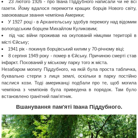
23 лютого 1926 - про Івана Піддубного написали чи не всі
газети. Йому вдалося перемогти кращих борців Нового світу,
завоювавши звання чемпіона Америки;
У 1927 році - в Архангельську здобув перемогу над відомим
вологодським борцем Михайлом Куликовим;
під час війни проживав на окупованій німцями території в
місті Єйську;
1941 рік - покинув борцівський килим у 70-річному віці;
8 серпня 1949 року - помер в Єйську. Причиною смерті став
інфаркт. Похований у міському парку того ж міста.
Незабаром могилу Піддубного, на якій була проста табличка,
буквально стерли з лиця землі, оскільки в парку постійно
паслися кози. Тоді американці подбали про те, щоб могила
чемпіона з чемпіонів була приведена в порядок. Там було
встановлено гранітний пам'ятник.
Вшанування пам'яті Івана Піддубного.