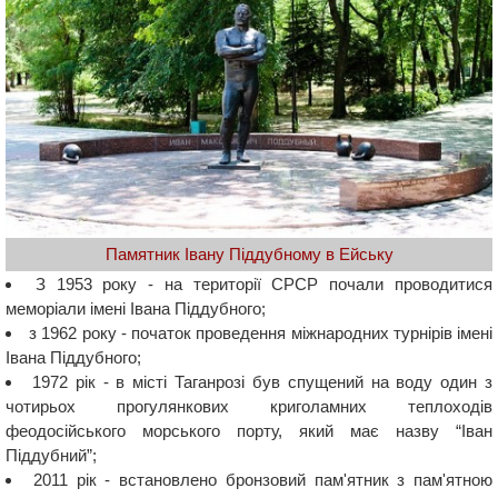
Памятник Івану Піддубному в Ейську
З 1953 року - на території СРСР почали проводитися
меморіали імені Івана Піддубного;
з 1962 року - початок проведення міжнародних турнірів імені
Івана Піддубного;
1972 рік - в місті Таганрозі був спущений на воду один з
чотирьох прогулянкових криголамних теплоходів
феодосійського морського порту, який має назву “Іван
Піддубний”;
2011 рік - встановлено бронзовий пам'ятник з пам'ятною