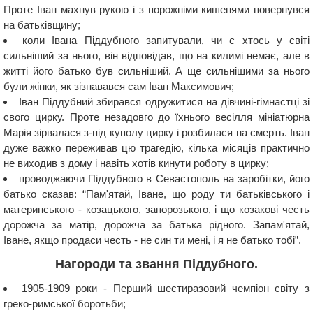
Проте Іван махнув рукою і з порожніми кишенями повернувся
на батьківщину;
коли Івана Піддубного запитували, чи є хтось у світі
сильніший за нього, він відповідав, що на килимі немає, але в
житті його батько був сильніший. А ще сильнішими за нього
були жінки, як зізнавався сам Іван Максимович;
Іван Піддубний збирався одружитися на дівчині-гімнастці зі
свого цирку. Проте незадовго до їхнього весілля мініатюрна
Марія зірвалася з-під куполу цирку і розбилася на смерть. Іван
дуже важко переживав цю трагедію, кілька місяців практично
не виходив з дому і навіть хотів кинути роботу в цирку;
проводжаючи Піддубного в Севастополь на заробітки, його
батько сказав: “Пам'ятай, Іване, що роду ти батьківського і
материнського - козацького, запорозького, і що козакові честь
дорожча за матір, дорожча за батька рідного. Запам'ятай,
Іване, якщо продаси честь - не син ти мені, і я не батько тобі”.
Нагороди та звання Піддубного.
1905-1909 роки - Перший шестиразовий чемпіон світу з
греко-римської боротьби;