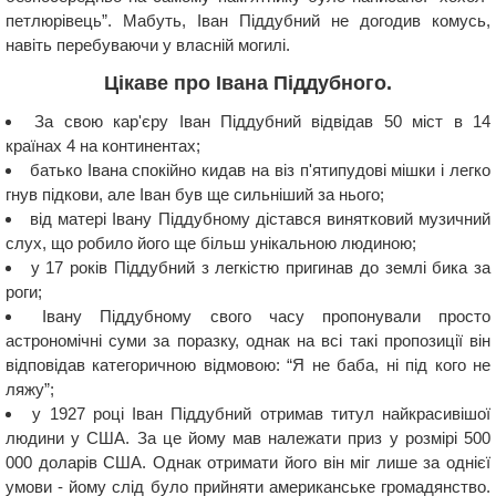
петлюрівець”. Мабуть, Іван Піддубний не догодив комусь,
навіть перебуваючи у власній могилі.
Цікаве про Івана Піддубного.
За свою кар'єру Іван Піддубний відвідав 50 міст в 14
країнах 4 на континентах;
батько Івана спокійно кидав на віз п'ятипудові мішки і легко
гнув підкови, але Іван був ще сильніший за нього;
від матері Івану Піддубному дістався винятковий музичний
слух, що робило його ще більш унікальною людиною;
у 17 років Піддубний з легкістю пригинав до землі бика за
роги;
Івану Піддубному свого часу пропонували просто
астрономічні суми за поразку, однак на всі такі пропозиції він
відповідав категоричною відмовою: “Я не баба, ні під кого не
ляжу”;
у 1927 році Іван Піддубний отримав титул найкрасивішої
людини у США. За це йому мав належати приз у розмірі 500
000 доларів США. Однак отримати його він міг лише за однієї
умови - йому слід було прийняти американське громадянство.