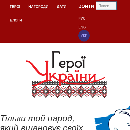
ВОЙТИ
ГЕРОЇ
НАГОРОДИ
ДАТИ
РУС
БЛОГИ
ENG
УКР
Тільки той народ,
який вшановує своїх