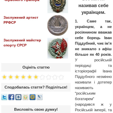
називав себе
українцем.
Заслужений артист
1. Саме так,
РРФСР
українцем, а не
росіянином вважав
себе борець Іван
Заслужений майстер
Піддубний, чиє ім'я
спорту СРСР
не зникало з афіш
більше як 40 років.
У російській
періодиці та
Оцініть статтю
історіографії Івана
Піддубного незмінно
називали і дотепер
Сподобалась стаття? Поділіться!
називають
“російським
богатирем”
(народився ж у
Висловіть свою думку!
Російській імперії, та