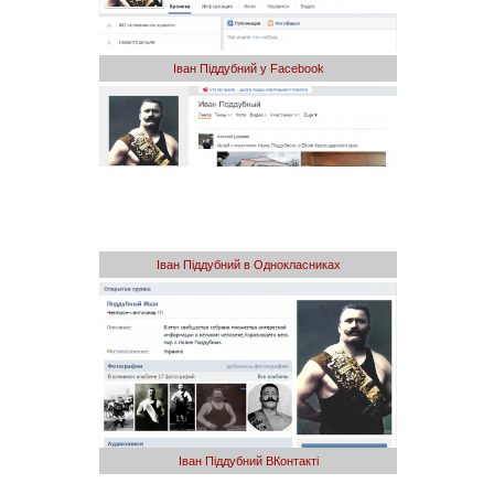
Іван Піддубний у Facebook
Іван Піддубний в Однокласниках
Іван Піддубний ВКонтакті