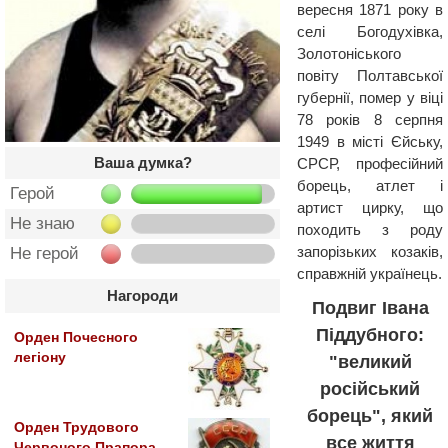
вересня 1871 року в
селі Богодухівка,
Золотоніського
повіту Полтавської
губернії, помер у віці
78 років 8 серпня
1949 в місті Єйську,
Ваша думка?
СРСР, професійний
борець, атлет і
Герой
артист цирку, що
Не знаю
походить з роду
запорізьких козаків,
Не герой
справжній українець.
Нагороди
Подвиг Івана
Піддубного:
Орден Почесного
легіону
"великий
російський
борець", який
Орден Трудового
все життя
Червоного Прапора