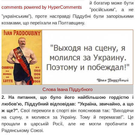
й богатир може бути
comments powered by HyperComments
"російським", а не
"українським"), проте насправді Піддубні були запорізькими
козаками, що переїхали на Полтавщину.
Слова Івана Піддубного
2. На питання, що було його найбільшою гордістю і
любов'ю, Піддубний відповідав: "Україна, звичайно, а що
ж ще?".
Свої перемоги в спорті він пояснював так: "Виходячи
на сцену, я молився за Україну. Тому й перемагав!". Це
прощали в царській Росії, але не могли пробачити в
Радянському Союзі.