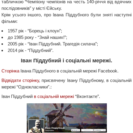
табличкою “Чемпіону чемпіонів на честь 140-річчя від вдячних
послідовників” у місті Єйську.
Крім усього іншого, про Івана Піддубного були зняті наступні
фільми:
1957 рік - “Борець і клоун”;
до 1985 року - “Знай наших!”;
2005 рік - “Іван Піддубний. Трагедія силача”;
2014 рік - “Піддубний”.
Іван Піддубний і соціальні мережі.
Сторінка
Івана Піддубного в соціальній мережі Facebook.
Відвідати сторінку
, присвячену Івану Піддубному, в соціальній
мережі “Однокласники”.:
Іван Піддубний
в соціальній мережі
“Вконтакте”.