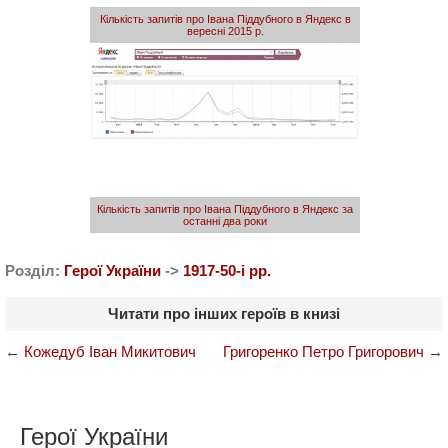
Кількість запитів про Івана Піддубного в Яндекс в
вересні 2015 р.
Кількість запитів про Івана Піддубного в Яндекс за
останні два роки
Розділ:
Герої України
->
1917-50-i рр.
Читати про інших героїв в книзі
←
Кожедуб Іван Микитович
Григоренко Петро Григорович
→
Герої України