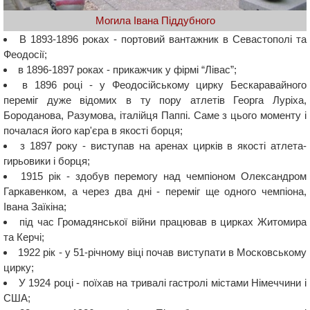
Могила Івана Піддубного
В 1893-1896 роках - портовий вантажник в Севастополі та
Феодосії;
в 1896-1897 роках - прикажчик у фірмі “Лівас”;
в 1896 році - у Феодосійському цирку Бескаравайного
переміг дуже відомих в ту пору атлетів Георга Луріха,
Бороданова, Разумова, італійця Паппі. Саме з цього моменту і
почалася його кар'єра в якості борця;
з 1897 року - виступав на аренах цирків в якості атлета-
гирьовики і борця;
1915 рік - здобув перемогу над чемпіоном Олександром
Гаркавенком, а через два дні - переміг ще одного чемпіона,
Івана Заїкіна;
під час Громадянської війни працював в цирках Житомира
та Керчі;
1922 рік - у 51-річному віці почав виступати в Московському
цирку;
У 1924 році - поїхав на тривалі гастролі містами Німеччини і
США;