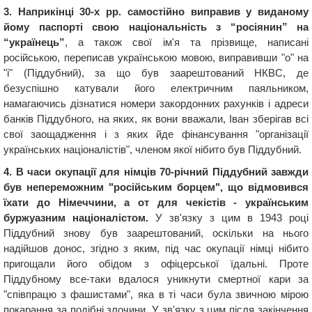
3. Наприкінці 30-х рр. самостійно виправив у виданому
йому паспорті свою національність з “росіянин” на
“українець”
, а також свої ім'я та прізвище, написані
російською, переписав українською мовою, виправивши "о" на
"і" (Піддубний), за що був заарештований НКВС, де
безуспішно катували його електричним паяльником,
намагаючись дізнатися номери закордонних рахунків і адреси
банків Піддубного, на яких, як вони вважали, Іван зберігав всі
свої заощадження і з яких йде фінансування "організації
українських націоналістів", членом якої нібито був Піддубний.
4. В часи окупації для німців 70-річний Піддубний завжди
був непереможним "російським борцем", що відмовився
їхати до Німеччини, а от для чекістів - українським
буржуазним націоналістом.
У зв'язку з цим в 1943 році
Піддубний знову був заарештований, оскільки на нього
надійшов донос, згідно з яким, під час окупації німці нібито
пригощали його обідом з офіцерської їдальні. Проте
Піддубному все-таки вдалося уникнути смертної кари за
"співпрацю з фашистами", яка в ті часи була звичною мірою
покарання за подібні злочини. У зв'язку з цим після закінчення