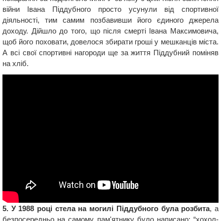
війни Івана Піддубного просто усунули від спортивної
діяльності, тим самим позбавивши його єдиного джерела
доходу. Дійшло до того, що після смерті Івана Максимовича,
щоб його поховати, довелося збирати гроші у мешканців міста.
А всі свої спортивні нагороди ще за життя Піддубний поміняв
на хліб.
5. У 1988 році стела на могилі Піддубного була розбита
, а
безпосередньо на самому пам'ятнику було написано: “хохол-