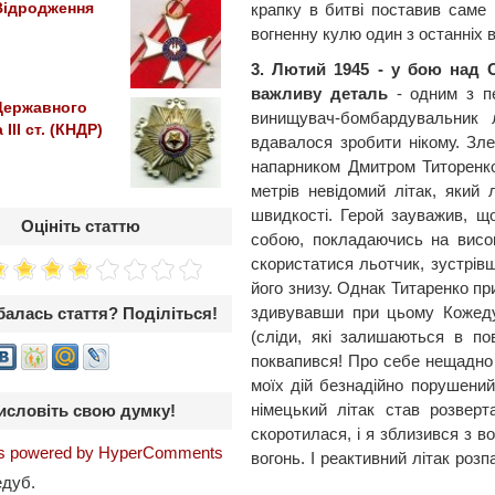
крапку в битві поставив саме
Відродження
вогненну кулю один з останніх
3. Лютий 1945 - у бою над
важливу деталь
- одним з пе
Державного
винищувач-бомбардувальник
III ст. (КНДР)
вдавалося зробити нікому. Зле
напарником Дмитром Титоренко
метрів невідомий літак, який 
швидкості. Герой зауважив, що
Оцініть статтю
собою, покладаючись на висо
скористатися льотчик, зустрів
його знизу. Однак Титаренко п
здивувавши при цьому Кожеду
алась стаття? Поділіться!
(сліди, які залишаються в пов
поквапився! Про себе нещадно 
моїх дій безнадійно порушений
німецький літак став розверт
исловіть свою думку!
скоротилася, і я зблизився з 
 powered by HyperComments
вогонь. І реактивний літак розп
дуб.