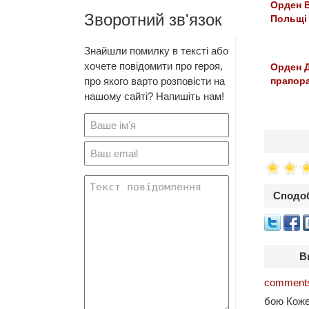
Орден 
Зворотний зв'язок
Польщі
Знайшли помилку в тексті або
хочете повідомити про героя,
Орден 
про якого варто розповісти на
прапора 
нашому сайті? Напишіть нам!
Сподоб
В
comments
бою Коже