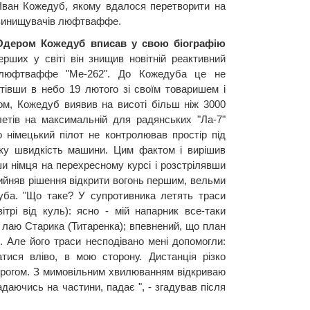
 Іван Кожедуб, якому вдалося перетворити на
 винищувачів люфтваффе.
 Одером Кожедуб вписав у свою біографію
рших у світі він знищив новітній реактивний
 люфтваффе "Me-262". До Кожедуба це не
тівши в небо 19 лютого зі своїм товаришем і
м, Кожедуб виявив на висоті більш ніж 3000
летів на максимальній для радянських "Ла-7"
 німецький пілот не контролював простір під
ку швидкість машини. Цим фактом і вирішив
ши німця на перехресному курсі і розстрілявши
рийняв рішення відкрити вогонь першим, вельми
ба. "Що таке? У супротивника летять траси
ітрі від куль): ясно - мій напарник все-таки
лаю Старика (Титаренка); впевнений, що план
. Але його траси несподівано мені допомогли:
атися вліво, в мою сторону. Дистанція різко
ворогом. З мимовільним хвилюванням відкриваю
адаючись на частини, падає ", - згадував після