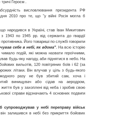
 тричі Героєм .
сурдність висловлювання президента РФ
дня 2010 про те, що "у війні Росія могла б
що народився в Україні, став Іван Микитович
з 1943 по 1945 рр. від сержанта до гвардії
и противника. Його товариші по службі говорили
чував себе в небі, як вдома"
. На всю історію
чимало подій, які можна назвати героїчними,
ував будь-яку нагоду, аби піднятися в небо. На
ойових вильотів, 120 повітряних боїв і 62 (за
рожих літаки. Він влучав у ціль з будь-якого
 жодного разу не був збитий сам, хоча і
битий винищувач або сідав на аеродром,
життя був у захоплені від неба і зробив свою
ськової справи відзначають 4 основних подвиги
уб супроводжував у небі переправу військ
він залишився в небі без прикриття бойових