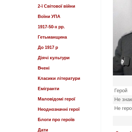
2-ї Світової війни
Воїни УПА
1917-50-х рр.
Гетьманщина
До 1917 р
Діячі культури
Вчені
Класики літератури
Емігранти
Герой
Маловідомі герої
Не зна
Не гер
Неоднозначні герої
Блоги про героїв
Дати