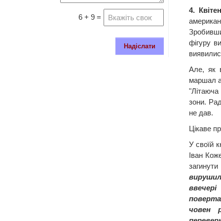
4. Квіте
6 + 9 =
американ
Зробивши
фігуру ви
Надіслати
виявилис
Але, як 
маршал а
"Літаюча
зони. Рад
не дав.
Цікаве п
У своїй к
Іван Коже
загинути
вирушили
ввече
поверта
човен р
перевер