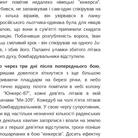
нт помітив недалеко німецькі "юнкерси".
ився, не запанікував і сам-один спікірував на
и кілька віражів, він увірвався в ланку
 російського льотчика-одинака була для німців
валою, що вони в сум'ятті припинили скидати
ицію. Побачивши розгубленість ворога, Іван
 сміливий крок - він спікірував на одного Ju-
в, і збив його. Палаючі уламки збитого літака
го духу, бомбардувальники відступили.
то через три дні після попереднього бою
,
аришам довелося зіткнутися з іще більшою
икриваючи плацдарм на березі річки, в небо
ктично відразу пілоти помітили в небі колону
 "Юнкерс-87", кожні дев'ять літаків в якій
чами "Ме-109". Кожедуб на чолі п'яти літаків
 бомбардувальників. У свою чергу супротивник,
и від настільки незначної кількості радянських
 декілька хвилин загорілися і впали на землю
аки з першої дев'ятки відступили, трохи пізніше
 пошарпаних в бою "юнкерсів". Досить ефектну