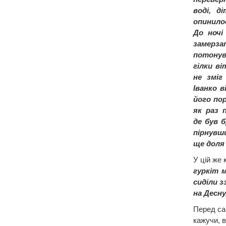
воді, д
опинилос
До ночі
замерза
потонув
гілки ві
не зміг
Іванко в
його по
як раз 
де був 
пірнувш
ще доля 
У цій же 
гуркіт 
сиділи 
на Десну
Перед сам
кажучи, в