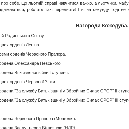
 про себе, що льотній справі навчитися важко, а льотчики, мабут
піднімаються, роблять такі перельоти! І ні на секунду тоді н
Нагороди Кожедуба.
рой Радянського Союзу.
двох орденів Леніна.
семи орденів Червоного Прапора.
ордена Олександра Невського.
рдена Вітчизняної війни I ступеня.
вох орденів Червоної Зірки.
ордена "За службу Батьківщині у Збройних Силах СРСР" II ступе
ордена "За службу Батьківщині у Збройних Силах СРСР" III ступ
:
ордена Червоного Прапора (Монголія).
ордена Заслуг перед Вітчизною (НДР).