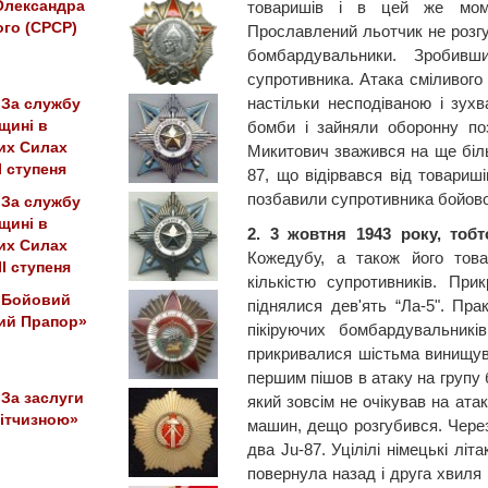
товаришів і в цей же моме
Олександра
го (СРСР)
Прославлений льотчик не розгуб
бомбардувальники. Зробивш
супротивника. Атака сміливого
настільки несподіваною і зух
«За службу
бомби і зайняли оборонну поз
щині в
их Силах
Микитович зважився на ще більш
I ступеня
87, що відірвався від товариші
позбавили супротивника бойово
«За службу
щині в
2. 3 жовтня 1943 року, тоб
их Силах
Кожедубу, а також його тов
II ступеня
кількістю супротивників. Пр
«Бойовий
піднялися дев'ять “Ла-5". Пра
ий Прапор»
пікіруючих бомбардувальників
прикривалися шістьма винищува
першим пішов в атаку на групу
За заслуги
який зовсім не очікував на атак
ітчизною»
машин, дещо розгубився. Через
два Ju-87. Уцілілі німецькі літ
повернула назад і друга хвиля