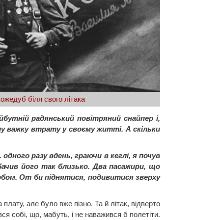
Кожедуб біля свого літака
йбутній радянський повітряний снайпер і,
шу важку втрату у своєму житті. А скільки
.. одного разу вдень, граючи в кеглі, я почув
бачив його так близько. Два пасажири, що
орбом. От би піднятися, подивитися зверху
плату, але було вже пізно. Та й літак, відверто
вся собі, що, мабуть, і не наважився б полетіти.