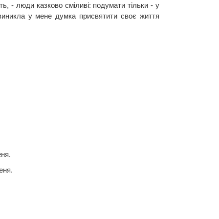
ь, - люди казково сміливі: подумати тільки - у
е виникла у мене думка присвятити своє життя
ня.
еня.