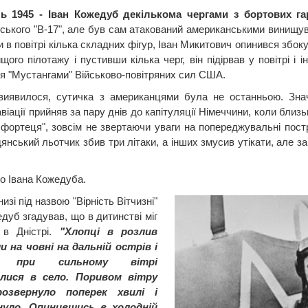
нь 1945 - Іван Кожедуб декількома чергами з бортових га
ського "В-17", але був сам атакований американськими винищувач
 в повітрі кілька складних фігур, Іван Микитович опинився збок
щого пілотажу і пустивши кілька черг, він підірвав у повітрі і 
я "Мустангами" Військово-повітряних сил США.
виявилося, сутичка з американцями була не останньою. Зна
віації прийняв за пару днів до капітуляції Німеччини, коли бли
 фортеця", зовсім не звертаючи уваги на попереджувальні постр
янський льотчик збив три літаки, а інших змусив утікати, але з
ро Івана Кожедуба.
низі під назвою "Вірність Вітчизні"
дуб згадував, що в дитинстві міг
 в Дністрі.
"Хлопці в розлив
 на човні на дальній острів і
рі при сильному вітрі
лися в село. Поривом вітру
озвернуло поперек хвилі і
нуло. Опинившись в холодній