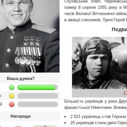
Глухівський повіт, Чернігівсь
помер 8 серпня 1991 року в Мо
часів Великої Вітчизняної вій
в авіації союзників. Тричі Геро
Подви
Ваша думка?
С
ю
Більшість українців у роки Дру
ой
фашистської Німеччини. Воювали
Нагороди
2 021 українець став Героєм
25 українців стали двічі Геро