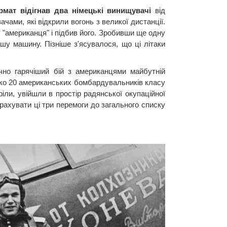
рмат відігнав два німецькі винищувачі
від
ами, які відкрили вогонь з великої дистанції.
у "американця" і підбив його. Зробивши ще одну
іншу машину. Пізніше з'ясувалося, що ці літаки
чно гарячіший бій з американцями майбутній
зько 20 американських бомбардувальників класу
іли, увійшли в простір радянської окупаційної
арахувати ці три перемоги до загального списку