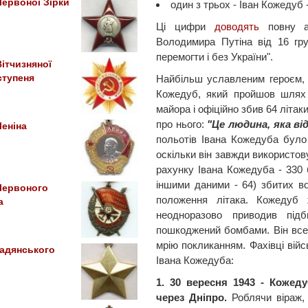
ервоної Зірки
один з трьох - Іван Кожедуб -
Ці цифри
доводять
повну аб
Володимира Путіна від 16 гру
перемогти і без України".
ітчизняної
Найбільш уславленим героєм, 
 ступеня
Кожедуб, який пройшов шлях 
майора і офіційно збив 64 літак
про нього:
"Це людина, яка від
еніна
польотів Івана Кожедуба було 
оскільки він завжди використов
рахунку Івана Кожедуба - 330 б
іншими даними - 64) збитих во
Червоного
положення літака. Кожедуб
а
неодноразово приводив під
пошкоджений бомбами. Він все 
мрію покликанням. Фахівці вій
адянського
Івана Кожедуба:
1. 30 вересня 1943 - Кожед
через Дніпро.
Роблячи віраж, 