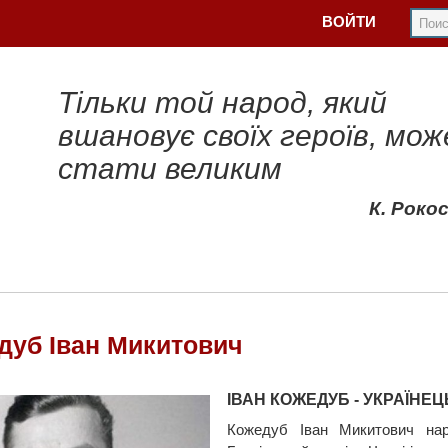
ВОЙТИ
Тільки той народ, який
вшановує своїх героїв, мож
стати великим
К. Роко
дуб Іван Микитович
ІВАН КОЖЕДУБ - УКРАЇНЕЦ
Кожедуб Іван Микитович нар