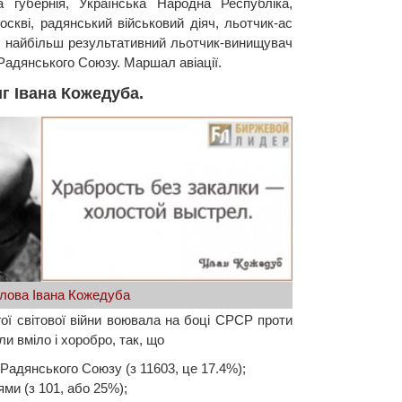
ка губернія, Українська Народна Республіка,
скві, радянський військовий діяч, льотчик-ас
ни, найбільш результативний льотчик-винищувач
й Радянського Союзу. Маршал авіації.
г Івана Кожедуба.
лова Івана Кожедуба
гої світової війни воювала на боці СРСР проти
 вміло і хоробро, так, що
 Радянського Союзу (з 11603, це 17.4%);
ями (з 101, або 25%);