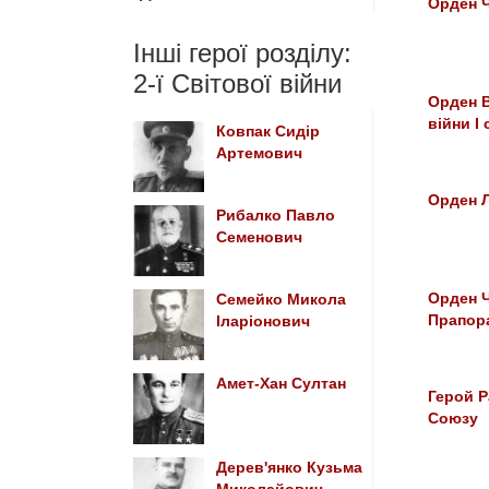
Орден Ч
Інші герої розділу:
2-ї Світової війни
Орден В
війни І
Ковпак Сидір
Артемович
Орден Л
Рибалко Павло
Семенович
Орден 
Семейко Микола
Прапор
Іларіонович
Амет-Хан Султан
Герой Р
Союзу
Дерев'янко Кузьма