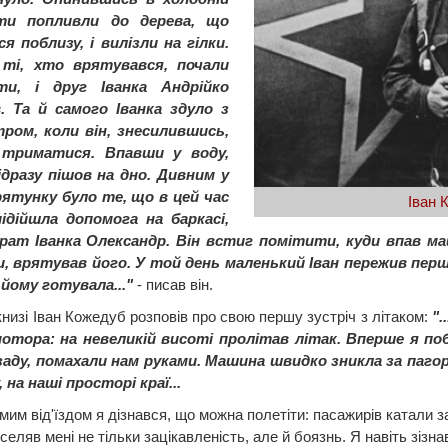
іти попливли до дерева, що
я поблизу, і вилізли на гілки.
 ті, хто врятувався, почали
ти, і друг Іванка Андрійко
. Та й самого Іванка здуло з
тром, коли він, знесилившись,
 триматися. Впавши у воду,
ідразу пішов на дно. Дивним у
рятунку було те, що в цей час
Іван 
підійшла допомога на баркасі,
брат Іванка Олександр. Він встиг помітити, куди впав ма
и, врятував його. У той день маленький Іван пережив пер
йому готувала..."
- писав він.
книзі Іван Кожедуб розповів про свою першу зустріч з літаком:
".
мотора: на невеликій висоті пролітав літак. Вперше я по
ззаду, помахали нам руками. Машина швидко зникла за паг
, на наші просторі краї...
им від'їздом я дізнався, що можна полетіти: пасажирів катали за 
селяв мені не тільки зацікавленість, але й боязнь. Я навіть зізна