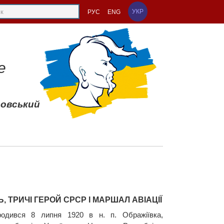
УКР
РУС
ENG
е
совський
Ь, ТРИЧІ ГЕРОЙ СРСР І МАРШАЛ АВІАЦІЇ
одився 8 липня 1920 в н. п. Ображіївка,