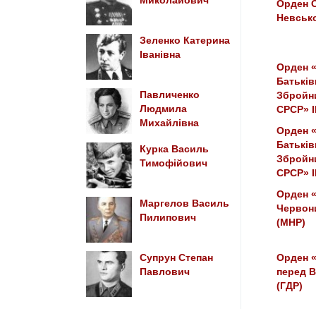
Миколайович
Орден 
Невсько
Зеленко Катерина
Іванівна
Орден 
Батьків
Павличенко
Збройн
Людмила
СРСР» I
Михайлівна
Орден 
Батьків
Курка Василь
Збройн
Тимофійович
СРСР» I
Орден 
Маргелов Василь
Червон
Пилипович
(МНР)
Супрун Степан
Орден «
Павлович
перед В
(ГДР)