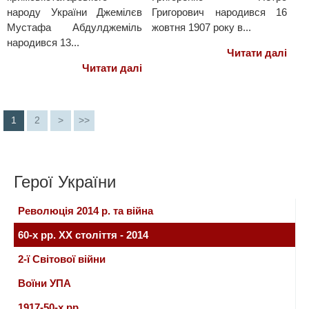
народу України Джемілєв
Григорович народився 16
Мустафа Абдулджеміль
жовтня 1907 року в...
народився 13...
Читати далі
Читати далі
1
2
>
>>
Герої України
Революція 2014 р. та війна
60-х рр. ХХ століття - 2014
2-ї Світової війни
Воїни УПА
1917-50-х рр.