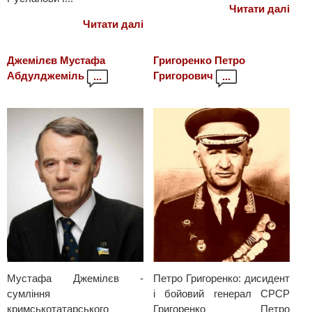
Читати далі
Читати далі
Джемілєв Мустафа
Григоренко Петро
Абдулджеміль
Григорович
...
...
Мустафа Джемілєв -
Петро Григоренко: дисидент
сумління
і бойовий генерал СРСР
кримськотатарського
Григоренко Петро