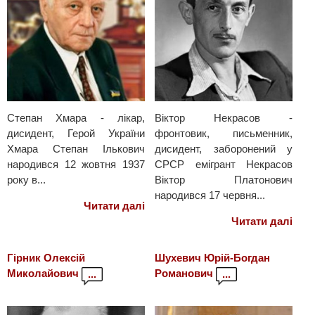
Степан Хмара - лікар,
Віктор Некрасов -
дисидент, Герой України
фронтовик, письменник,
Хмара Степан Ількович
дисидент, заборонений у
народився 12 жовтня 1937
СРСР емігрант Некрасов
року в...
Віктор Платонович
народився 17 червня...
Читати далі
Читати далі
Гірник Олексій
Шухевич Юрій-Богдан
Миколайович
Романович
...
...