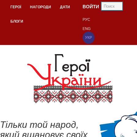
ВОЙТИ
ГЕРОЇ
НАГОРОДИ
ДАТИ
РУС
БЛОГИ
ENG
УКР
Тільки той народ,
який вшановує своїх