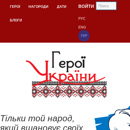
ВОЙТИ
ГЕРОЇ
НАГОРОДИ
ДАТИ
РУС
БЛОГИ
ENG
УКР
Тільки той народ,
який вшановує своїх