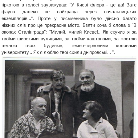
гіркотою в голосі зауважував: "У Києві флора - це да! Зате
фауна далеко не найкраща через начальницьких
екземплярів...". Проте у письменника було дійсно багато
ніжних слів про це прекрасне місто. Взяти хоча б слова з "В
окопах Сталінграда": "Милий, милий Києве!.. Як скучив я за
твоїми широкими вулицями, за твоїми каштанами, за жовтою
цеглою твоїх будинків, темно-червоними колонами
університету... Як я люблю твої схили дніпровські... ".