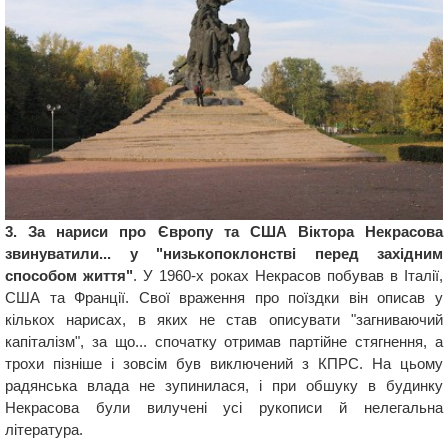
3. За нариси про Європу та США Віктора Некрасова
звинуватили... у "низькопоклонстві перед західним
способом життя"
. У 1960-х роках Некрасов побував в Італії,
США та Франції. Свої враження про поїздки він описав у
кількох нарисах, в яких не став описувати "загниваючий
капіталізм", за що... спочатку отримав партійне стягнення, а
трохи пізніше і зовсім був виключений з КПРС. На цьому
радянська влада не зупинилася, і при обшуку в будинку
Некрасова були вилучені усі рукописи й нелегальна
література.