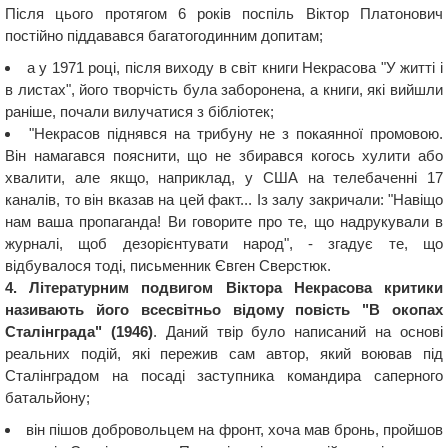
Після цього протягом 6 років поспіль Віктор Платонович
постійно піддавався багатогодинним допитам;
а у 1971 році, після виходу в світ книги Некрасова "У житті і
в листах", його творчість була заборонена, а книги, які вийшли
раніше, почали вилучатися з бібліотек;
"Некрасов піднявся на трибуну не з покаянної промовою.
Він намагався пояснити, що не збирався когось хулити або
хвалити, але якщо, наприклад, у США на телебаченні 17
каналів, то він вказав на цей факт... Із залу закричали: "Навіщо
нам ваша пропаганда! Ви говорите про те, що надрукували в
журналі, щоб дезорієнтувати народ", - згадує те, що
відбувалося тоді, письменник Євген Сверстюк.
4. Літературним подвигом Віктора Некрасова критики
називають його всесвітньо відому повість "В окопах
Сталінграда" (1946)
. Даний твір було написаний на основі
реальних подій, які пережив сам автор, який воював під
Сталінградом на посаді заступника командира саперного
батальйону;
він пішов добровольцем на фронт, хоча мав бронь, пройшов