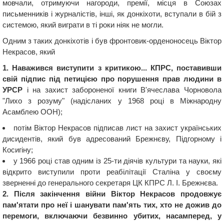
мовчали, отримуючи нагороди, премії, місця в Союзах
письменників і журналістів, інші, як донкіхоти, вступали в бій з
системою, який виграти в ті роки ніяк не могли.
Одним з таких донкіхотів і був фронтовик-орденоносець Віктор
Некрасов, який
1. Наважився виступити з критикою... КПРС, поставивши
свій підпис під петицією про порушення прав людини в
УРСР
і на захист забороненої книги В'ячеслава Чорновола
"Лихо з розуму" (надісланих у 1968 році в Міжнародну
Асамблею ООН);
потім Віктор Некрасов підписав лист на захист українських
дисидентів, який був адресований Брежнєву, Підгорному і
Косигіну;
у 1966 році став одним із 25-ти діячів культури та науки, які
відкрито виступили проти реабілітації Сталіна у своєму
зверненні до генерального секретаря ЦК КПРС Л. І. Брежнєва.
2. Після закінчення війни Віктор Некрасов продовжує
пам'ятати про неї і шанувати пам'ять тих, хто не дожив до
перемоги, включаючи безвинно убитих, насамперед, у