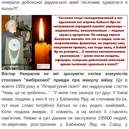
генерали доблесної радянської армії тисячами здаватися в
полон?!".
Віктор Некрасов не міг зрозуміти логіки комуністів
стосовно "вибіркової" правди про минулу війну.
Ще в
жовтні 1959 року в "Літературній газеті" він надрукував статтю
"Чому це не зроблено...". "У мене теж загинув тут друг. У Києві
немає людини, у якої б тут, у Бабиному Яру, не спочивав би (ні,
тут інше слово потрібно) батько чи син, родич, знайомий...
Коли людина вмирає, її ховають, а на могилі її ставлять
пам'ятник. Невже ж цієї данини не заслужили 195000 людей,
по-звірячому розстріляних у Бабиному Яру, на Сирці, у