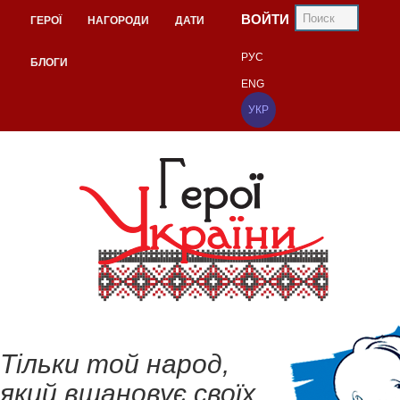
ВОЙТИ
ГЕРОЇ
НАГОРОДИ
ДАТИ
РУС
БЛОГИ
ENG
УКР
Тільки той народ,
який вшановує своїх