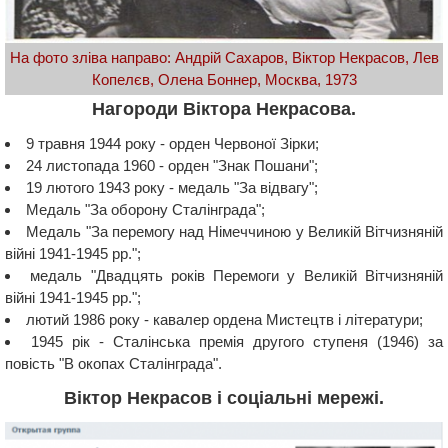
На фото зліва направо: Андрій Сахаров, Віктор Некрасов, Лев
Копелєв, Олена Боннер, Москва, 1973
Нагороди Віктора Некрасова.
9 травня 1944 року - орден Червоної Зірки;
24 листопада 1960 - орден "Знак Пошани";
19 лютого 1943 року - медаль "За відвагу";
Медаль "За оборону Сталінграда";
Медаль "За перемогу над Німеччиною у Великій Вітчизняній
війні 1941-1945 рр.";
медаль "Двадцять років Перемоги у Великій Вітчизняній
війні 1941-1945 рр.";
лютий 1986 року - кавалер ордена Мистецтв і літератури;
1945 рік - Сталінська премія другого ступеня (1946) за
повість "В окопах Сталінграда".
Віктор Некрасов і соціальні мережі.