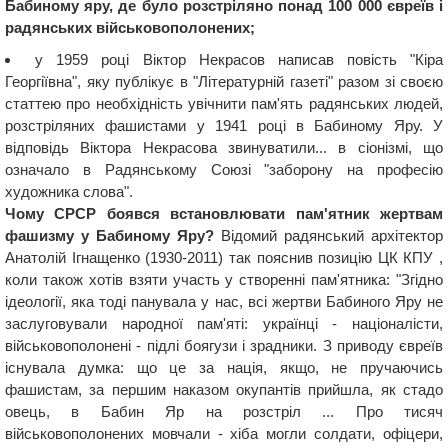
Бабиному яру, де було розстріляно понад 100 000 євреїв і
радянських військовополонених;
у 1959 році Віктор Некрасов написав повість "Кіра
Георгіївна", яку публікує в "Літературній газеті" разом зі своєю
статтею про необхідність увічнити пам'ять радянських людей,
розстріляних фашистами у 1941 році в Бабиному Яру. У
відповідь Віктора Некрасова звинуватили... в сіонізмі, що
означало в Радянському Союзі "заборону на професію
художника слова".
Чому СРСР боявся встановлювати пам'ятник жертвам
фашизму у Бабиному Яру?
Відомий радянський архітектор
Анатолій Ігнащенко (1930-2011) так пояснив позицію ЦК КПУ ,
коли також хотів взяти участь у створенні пам'ятника: "Згідно
ідеології, яка тоді панувала у нас, всі жертви Бабиного Яру не
заслуговували народної пам'яті: українці - націоналісти,
військовополонені - підлі боягузи і зрадники. З приводу євреїв
існувала думка: що це за нація, якщо, не пручаючись
фашистам, за першим наказом окупантів прийшла, як стадо
овець, в Бабин Яр на розстріл ... Про тисяч
військовополонених мовчали - хіба могли солдати, офіцери,