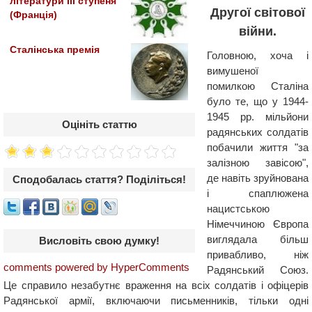
літератури IІІ ступеня
Другої світової
(Франція)
війни.
Сталінська премія
Головною, хоча і
вимушеної
помилкою Сталіна
було те, що у 1944-
1945 рр. мільйони
Оцініть статтю
радянських солдатів
побачили життя "за
залізною завісою",
де навіть зруйнована
Сподобалась стаття? Поділіться!
і спаплюжена
нацистською
Німеччиною Європа
виглядала більш
Висловіть свою думку!
привабливо, ніж
comments powered by HyperComments
Радянський Союз.
Це справило незабутнє враження на всіх солдатів і офіцерів
Радянської армії, включаючи письменників, тільки одні