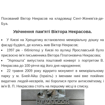
Похований Віктор Некрасов на кладовищі Сент-Женев'єв-де-
Буа.
Увічнення пам'яті Віктора Некрасова.
У Києві на Хрещатику встановлено меморіальну дошку на
фасаді будівлі, де колись жив Віктор Некрасов;
1997 рік - бібліотеці у Києві по вулиці Ярославській було
присвоєно ім'я письменника Віктора Платоновича Некрасова;
"Укрпошта" випустила поштовий конверт з портретом В.
Некрасова до 100-річчя від його дня народження;
22 травня 2009 року відкрито монумент в меморіальному
парку у м. Бней-Айш (Ізраїль) з іменами нині вже покійних
видатних людей-неєвреїв, які боролися проти антисемітизму, і
ім'я В. П. Некрасова стоїть на першому місці в списку.