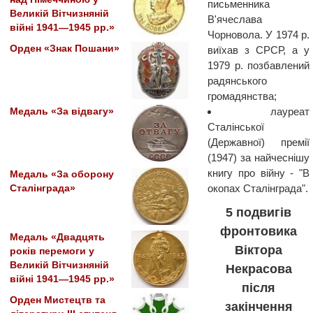
письменника
Великій Вітчизняній
В'ячеслава
війні 1941—1945 рр.»
Чорновола. У 1974 р.
Орден «Знак Пошани»
виїхав з СРСР, а у
1979 р. позбавлений
радянського
громадянства;
лауреат
Медаль «За відвагу»
Сталінської
(Державної) премії
(1947) за найчеснішу
книгу про війну - "В
Медаль «За оборону
окопах Сталінграда".
Сталінграда»
5 подвигів
фронтовика
Медаль «Двадцять
Віктора
років перемоги у
Великій Вітчизняній
Некрасова
війні 1941—1945 рр.»
після
Орден Мистецтв та
закінчення