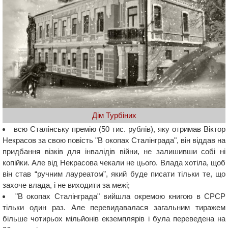
Дім Турбіних
всю Сталінську премію (50 тис. рублів), яку отримав Віктор
Некрасов за свою повість "В окопах Сталінграда", він віддав на
придбання візків для інвалідів війни, не залишивши собі ні
копійки. Але від Некрасова чекали не цього. Влада хотіла, щоб
він став “ручним лауреатом”, який буде писати тільки те, що
захоче влада, і не виходити за межі;
"В окопах Сталінграда" вийшла окремою книгою в СРСР
тільки один раз. Але перевидавалася загальним тиражем
більше чотирьох мільйонів екземплярів і була переведена на