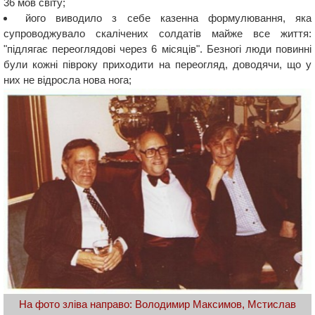
36 мов світу;
його виводило з себе казенна формулювання, яка
супроводжувало скалічених солдатів майже все життя:
"підлягає переоглядові через 6 місяців". Безногі люди повинні
були кожні півроку приходити на переогляд, доводячи, що у
них не відросла нова нога;
На фото зліва направо: Володимир Максимов, Мстислав