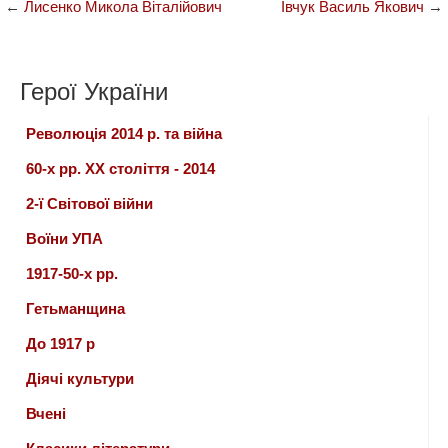
←
Лисенко Микола Віталійович
Івчук Василь Якович
→
Герої України
Революція 2014 р. та війна
60-х рр. ХХ століття - 2014
2-ї Світової війни
Воїни УПА
1917-50-х рр.
Гетьманщина
До 1917 р
Діячі культури
Вчені