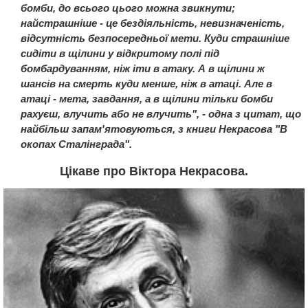
бомби, до всього цього можна звикнути;
найстрашніше - це бездіяльність, невизначеність,
відсутність безпосередньої мети. Куди страшніше
сидіти в щілини у відкритому полі під
бомбардуванням, ніж іти в атаку. А в щілини ж
шансів на смерть куди менше, ніж в атаці. Але в
атаці - мета, завдання, а в щілини тільки бомби
рахуєш, влучить або не влучить", - одна з цитат, що
найбільш запам'ятовуються, з книги Некрасова "В
окопах Сталінграда".
Цікаве про Віктора Некрасова.