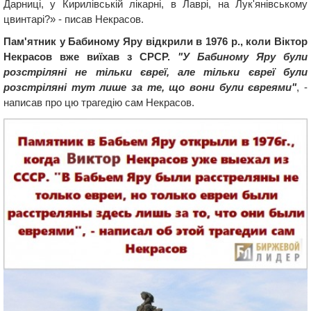
Дарниці, у Кирилівській лікарні, в Лаврі, на Лук'янівському
цвинтарі?» - писав Некрасов.
Пам'ятник у Бабиному Яру відкрили в 1976 р., коли Віктор
Некрасов вже виїхав з СРСР.
"У Бабиному Яру були
розстріляні не тільки євреї, але тільки євреї були
розстріляні тут лише за те, що вони були євреями"
, -
написав про цю трагедію сам Некрасов.