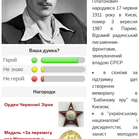
Платонович
народився 17 червня
1911 року в Києві,
помер 3 вересня
1987 в Парижі.
Відомий радянський
письменник-
фронтовик,
Ваша думка?
звинувачений
Герой
владою СРСР
Не знаю
в сіонізмі за
Не герой
підтримку ідеї
створення
Нагороди
меморіалу в
"Бабиному яру" під
Орден Червоної Зірки
Києвом;
в "українському
націоналізмі" і
дисидентстві, за
Медаль «За перемогу
захист молодого
над Німеччиною у