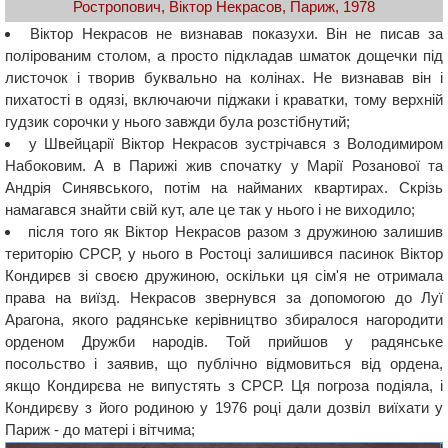
Ростропович, Віктор Некрасов, Париж, 1978
Віктор Некрасов не визнавав показухи. Він не писав за
полірованим столом, а просто підкладав шматок дощечки під
листочок і творив буквально на колінах. Не визнавав він і
пихатості в одязі, включаючи піджаки і краватки, тому верхній
гудзик сорочки у нього завжди була розстібнутий;
у Швейцарії Віктор Некрасов зустрічався з Володимиром
Набоковим. А в Парижі жив спочатку у Марії Розанової та
Андрія Синявського, потім на найманих квартирах. Скрізь
намагався знайти свій кут, але це так у нього і не виходило;
після того як Віктор Некрасов разом з дружиною залишив
територію СРСР, у нього в Ростоці залишився пасинок Віктор
Кондирєв зі своєю дружиною, оскільки ця сім'я не отримала
права на виїзд. Некрасов звернувся за допомогою до Луї
Арагона, якого радянське керівництво збиралося нагородити
орденом Дружби народів. Той прийшов у радянське
посольство і заявив, що публічно відмовиться від ордена,
якщо Кондирєва не випустять з СРСР. Ця погроза подіяла, і
Кондирєву з його родиною у 1976 році дали дозвіл виїхати у
Париж - до матері і вітчима;