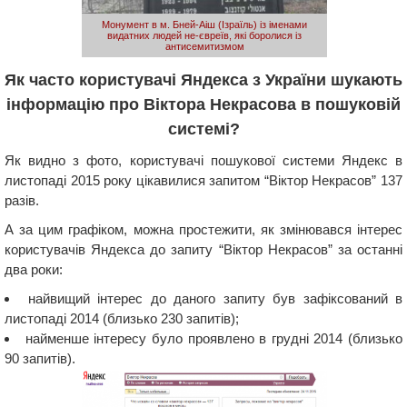
Монумент в м. Бней-Аіш (Ізраїль) із іменами
видатних людей не-євреїв, які боролися із
антисемитизмом
Як часто користувачі Яндекса з України шукають
інформацію про Віктора Некрасова в пошуковій
системі?
Як видно з фото, користувачі пошукової системи Яндекс в
листопаді 2015 року цікавилися запитом “Віктор Некрасов” 137
разів.
А за цим графіком, можна простежити, як змінювався інтерес
користувачів Яндекса до запиту “Віктор Некрасов” за останні
два роки:
найвищий інтерес до даного запиту був зафіксований в
листопаді 2014 (близько 230 запитів);
найменше інтересу було проявлено в грудні 2014 (близько
90 запитів).