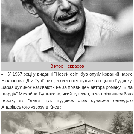
Віктор Некрасов
У 1967 році у виданні "Новий світ" був опублікований нарис
Некрасова "Дім Турбіних", люди потягнулися до цього будинку.
Зараз будинок називають не за прізвищем автора роману "Біла
гвардія" Михайла Булгакова, який тут жив, а за прізвищем його
героїв, які “лили” тут. Будинок став сучасної легендою
Андріївського узвозу в Києві;