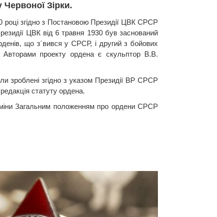
у Червоної Зірки.
0 році згідно з Постановою Президії ЦВК СРСР
Президії ЦВК від 6 травня 1930 був заснований
денів, що з´вився у СРСР, і другий з бойових
. Авторами проекту ордена є скульптор В.В.
були зроблені згідно з указом Президії ВР СРСР
 редакція статуту ордена.
 зміни Загальним положенням про ордени СРСР