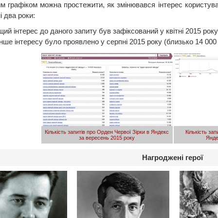
им графіком можна простежити, як змінювався інтерес користува
і два роки:
ий інтерес до даного запиту був зафіксований у квітні 2015 року 
ше інтересу було проявлено у серпні 2015 року (близько 14 000 
Кількість запитів про Орден Червої Зірки в Яндекс
Кількість зап
за вересень 2015 року
Янде
Нагроджені герої