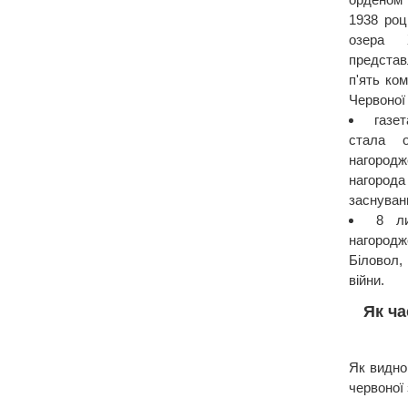
1938 роц
озера 
представ
п'ять ком
Червоної 
газе
стала о
нагородж
нагорода
заснуван
8 л
нагород
Біловол,
війни.
Як ча
Як видно
червоної 