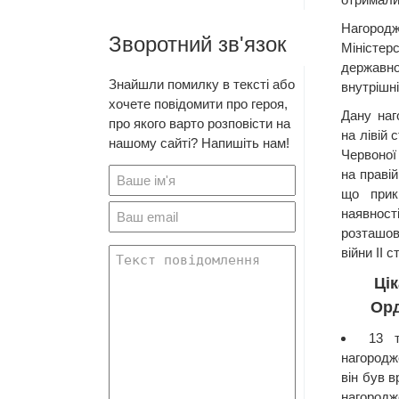
Нагород
Зворотний зв'язок
Міністе
державн
Знайшли помилку в тексті або
внутрішні
хочете повідомити про героя,
Дану наг
про якого варто розповісти на
на лівій 
нашому сайті? Напишіть нам!
Червоної
на правій
що прик
наявн
розташов
війни II с
Цік
Орд
13 
нагородж
він був 
нагородж