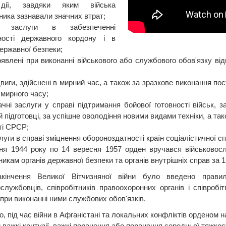
дії, завдяки яким війська
ника зазнавали значних втрат;
 заслуги в забезпеченні
ності державного кордону і в
державної безпеки;
оявлені при виконанні військового або службового обов'язку від
двиги, здійснені в мирний час, а також за зразкове виконання 
 мирного часу;
ачні заслуги у справі підтримання бойової готовності військ, з
й підготовці, за успішне оволодіння новими видами техніки, а так
ті СРСР;
луги в справі зміцнення обороноздатності країн соціалістичної сп
ня 1944 року по 14 вересня 1957 орден вручався військовосл
никам органів державної безпеки та органів внутрішніх справ за 1
акінчення Великої Вітчизняної війни було введено прави
ослужбовців, співробітників правоохоронних органів і співробі
 при виконанні ними службових обов'язків.
о, під час війни в Афганістані та локальних конфліктів орденом
важкі контузії, важкі поранення або поранення середньої тяжкост