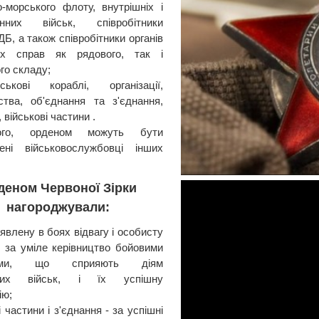
о-морського флоту, внутрішніх і
онних військ, співробітники
ДБ, а також співробітники органів
ніх справ як рядового, так і
го складу;
йськові кораблі, організації,
ства, об'єднання та з'єднання,
 військові частини .
ого, орденом можуть бути
жені військовослужбовці інших
деном Червоної Зірки
нагороджували:
явлену в боях відвагу і особисту
, за уміле керівництво бойовими
іями, що сприяють діям
ьких військ, і їх успішну
ію;
 частини і з'єднання - за успішні