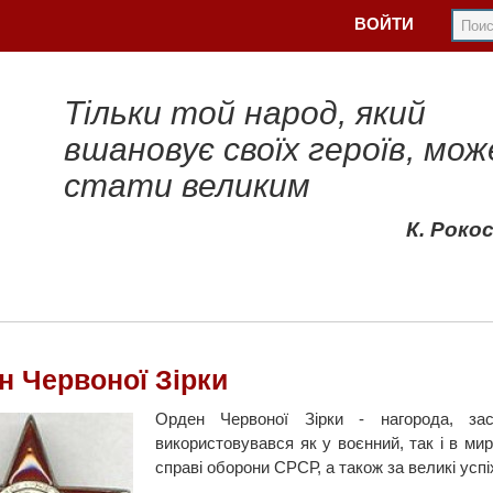
ВОЙТИ
Тільки той народ, який
вшановує своїх героїв, мож
стати великим
К. Роко
н Червоної Зірки
Орден Червоної Зірки - нагорода, за
використовувався як у воєнний, так і в ми
справі оборони СРСР, а також за великі успі