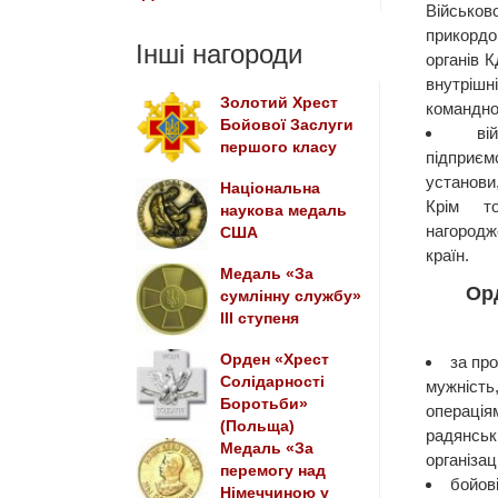
Військов
прикорд
Інші нагороди
органів К
внутріш
Золотий Хрест
командно
Бойової Заслуги
ві
першого класу
підприєм
установи,
Національна
Крім т
наукова медаль
нагород
США
країн.
Медаль «За
Ор
сумлінну службу»
III ступеня
Орден «Хрест
за про
Солідарності
мужність
Боротьби»
операц
(Польща)
радянс
Медаль «За
організац
перемогу над
бойові
Німеччиною у