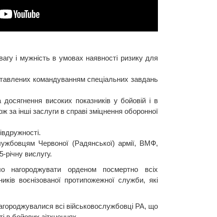
вагу і мужність в умовах наявності ризику для
поставлених командуванням спеціальних завдань
а досягнення високих показників у бойовій і в
ож за інші заслуги в справі зміцнення оборонної
івдружності.
ужбовцям Червоної (Радянської) армії, ВМФ,
5-річну вислугу.
ло нагороджувати орденом посмертно всіх
тників воєнізованої протипожежної служби, які
 нагороджувалися всі військовослужбовці РА, що
і в бойових зіткненнях.