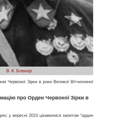
В. К. Блюхер
ом Червоної Зірки в роки Великої Вітчизняної
рмацію про Орден Червоної Зірки в
декс у вересні 2015 цікавилися запитом "орден