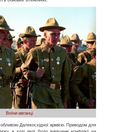
Воїни-авганці
Особливою Далекосхідної армією. Приводом для
оку, в ході якої було вирішене конфлікт на