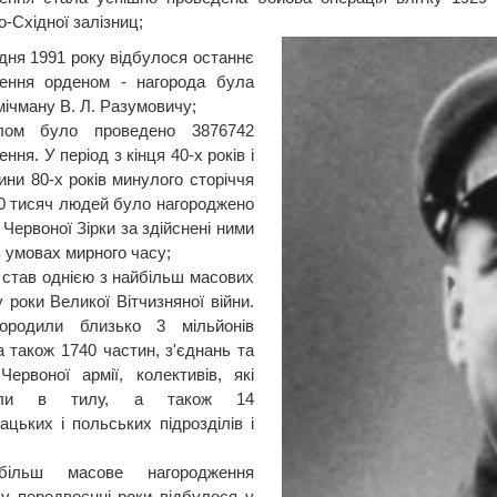
-Східної залізниц;
удня 1991 року відбулося останнє
ження орденом - нагорода була
мічману В. Л. Разумовичу;
алом було проведено 3876742
ння. У період з кінця 40-х років і
ини 80-х років минулого сторіччя
0 тисяч людей було нагороджено
Червоної Зірки за здійснені ними
в умовах мирного часу;
 став однією з найбільш масових
 роки Великої Вітчизняної війни.
ородили близько 3 мільйонів
а також 1740 частин, з'єднань та
Червоної армії, колективів, які
али в тилу, а також 14
ацьких і польських підрозділів і
йбільш масове нагородження
у передвоєнні роки відбулося у