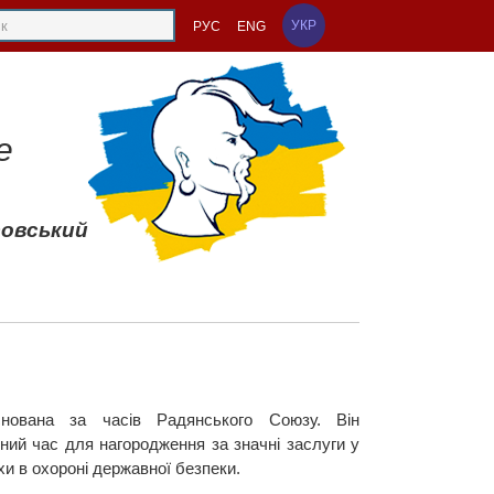
УКР
РУС
ENG
е
совський
снована за часів Радянського Союзу. Він
рний час для нагородження за значні заслуги у
хи в охороні державної безпеки.