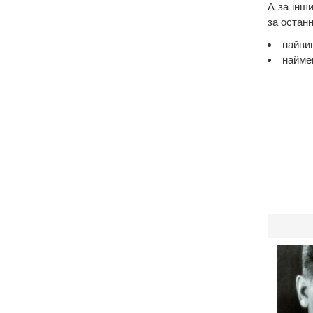
А за інш
за останн
найвищ
наймен