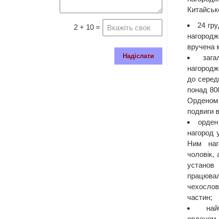
Китайсько
24 гр
2 + 10 =
нагород
вручена 
Надіслати
заг
нагородже
до серед
понад 80
Орденом 
подвиги 
орден
нагород у
Ним наг
чоловік, 
установ 
працюв
чехослов
частин;
на
орденом 