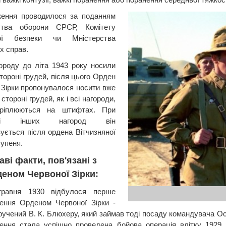
ження проводилося за поданням
рства оборони СРСР, Комітету
ої безпеки чи Мністерства
х справ.
ороду до літа 1943 року носили
стороні грудей, після цього Орден
 Зірки пропонувалося носити вже
 стороні грудей, як і всі нагороди,
ріплюються на штифтах. При
ості інших нагород він
ується після ордена Вітчизняної
тупеня.
аві факти, пов'язані з
еном Червоної Зірки:
травня 1930 відбулося перше
ення Орденом Червоної Зірки -
вручений В. К. Блюхеру, який займав тоді посаду командувача 
ення стала успішно проведена бойова операція влітку 1929 р