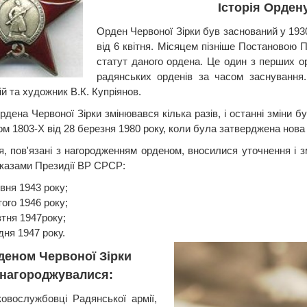
Історія Орден
Орден Червоної Зірки був заснований у 193
від 6 квітня. Місяцем пізніше Постановою 
статут даного ордена. Це один з перших ор
радянських орденів за часом заснування
й та художник В.К. Купріянов.
рдена Червоної Зірки змінювався кілька разів, і останні зміни 
ом 1803-Х від 28 березня 1980 року, коли була затверджена нова
я, пов'язані з нагородженням орденом, вносилися уточнення і
указами Президії ВР СРСР:
вня 1943 року;
ого 1946 року;
втня 1947року;
дня 1947 року.
деном Червоної Зірки
нагороджувалися:
ковослужбовці Радянської армії,