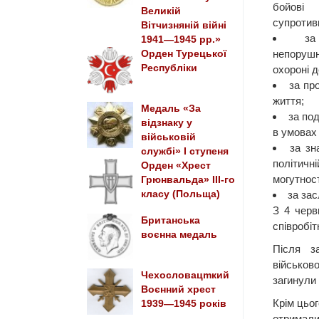
бойові 
Великій
супротив
Вітчизняній війні
за
1941—1945 рр.»
непоруш
Орден Турецької
Республіки
охороні 
за пр
життя;
Медаль «За
за по
відзнаку у
в умовах
військовій
за зн
службі» I ступеня
політичні
Орден «Хрест
могутнос
Грюнвальда» III-го
класу (Польща)
за зас
З 4 черв
Британська
співробіт
воєнна медаль
Після з
військов
Чехословацmкий
загинули
Воєнний хрест
Крім цьог
1939—1945 років
отримали 