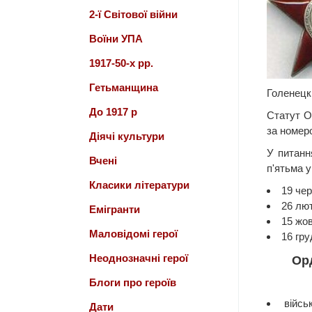
2-ї Світової війни
Воїни УПА
1917-50-х рр.
Гетьманщина
Голенецкі
До 1917 р
Статут О
за номер
Діячі культури
У питанн
Вчені
п'ятьма 
Класики літератури
19 чер
26 лют
Емігранти
15 жо
Маловідомі герої
16 гру
Неоднозначні герої
Ор
Блоги про героїв
війсь
Дати