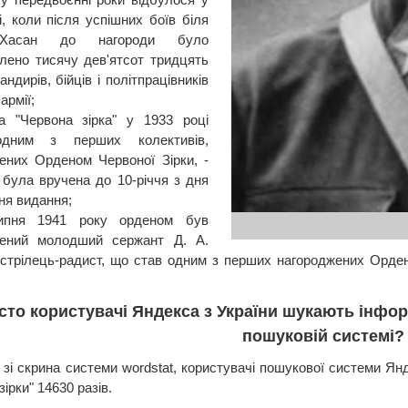
і, коли після успішних боїв біля
Хасан до нагороди було
лено тисячу дев'ятсот тридцять
андирів, бійців і політпрацівників
армії;
та "Червона зірка" у 1933 році
дним з перших колективів,
ених Орденом Червоної Зірки, -
 була вручена до 10-річчя з дня
ня видання;
ипня 1941 року орденом був
жений молодший сержант Д. А.
 стрілець-радист, що став одним з перших нагороджених Орден
сто користувачі Яндекса з України шукають інфо
пошуковій системі?
 зі скрина системи wordstat, користувачі пошукової системи Ян
зірки" 14630 разів.