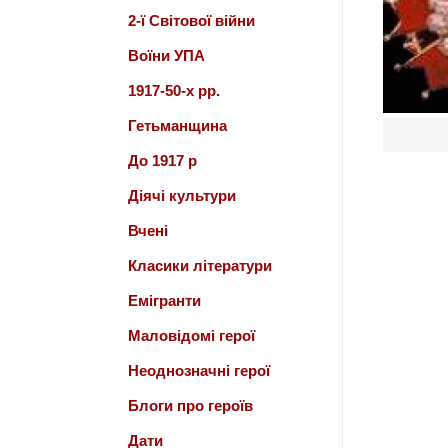
2-ї Світової війни
Воїни УПА
1917-50-х рр.
Гетьманщина
До 1917 р
Діячі культури
Вчені
Класики літератури
Емігранти
Маловідомі герої
Неоднозначні герої
Блоги про героїв
Дати