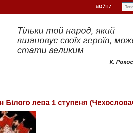
ВОЙТИ
Тільки той народ, який
вшановує своїх героїв, мож
стати великим
К. Роко
н Білого лева 1 ступеня (Чехослова