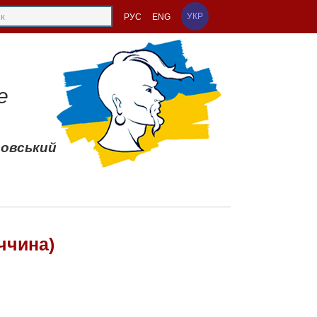
УКР
РУС
ENG
е
совський
ччина)