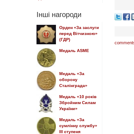
Інші нагороди
Орден «За заслуги
перед Вітчизною»
(ГДР)
comments
Медаль ASME
Медаль «За
оборону
Сталінграда»
Медаль «10 років
Збройним Силам
України»
Медаль «За
сумлінну службу»
III ступеня