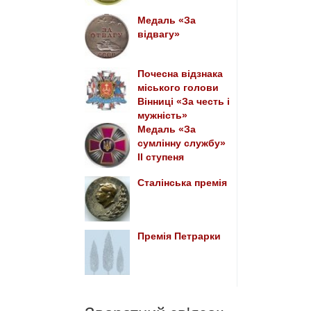
Медаль «За
відвагу»
Почесна відзнака
міського голови
Вінниці «За честь і
мужність»
Медаль «За
сумлінну службу»
II ступеня
Сталінська премія
Премія Петрарки