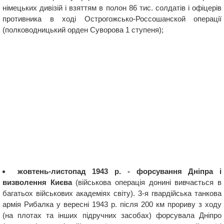
німецьких дивізій і взяттям в полон 86 тис. солдатів і офіцерів
противника в ході Острогожсько-Россошанской операції
(полководницький орден Суворова 1 ступеня);
жовтень-листопад 1943 р. - форсування Дніпра і
визволення Києва
(військова операція донині вивчається в
багатьох військових академіях світу). 3-я гвардійська танкова
армія Рибалка у вересні 1943 р. після 200 км прориву з ходу
(на плотах та інших підручних засобах) форсувала Дніпро