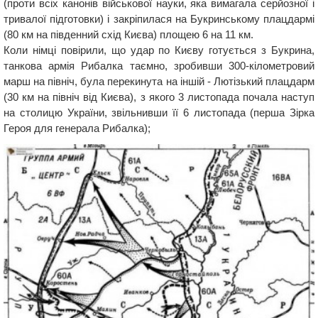
(проти всіх канонів військової науки, яка вимагала серйозної і
тривалої підготовки) і закріпилася на Букринському плацдармі
(80 км на південний схід Києва) площею 6 на 11 км.
Коли німці повірили, що удар по Києву готується з Букрина,
танкова армія Рибалка таємно, зробивши 300-кілометровий
марш на північ, була перекинута на іншій - Лютізький плацдарм
(30 км на північ від Києва), з якого 3 листопада почала наступ
на столицю України, звільнивши її 6 листопада (перша Зірка
Героя для генерала Рибалка);