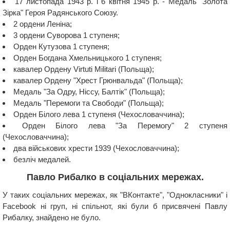
17 листопада 1943 р. і 6 квітня 1945 р. - Медаль "Золота
Зірка" Героя Радянського Союзу.
2 ордени Леніна;
3 ордени Суворова 1 ступеня;
Орден Кутузова 1 ступеня;
Орден Богдана Хмельницького 1 ступеня;
кавалер Ордену Virtuti Militari (Польща);
кавалер Ордену "Хрест Грюнвальда" (Польща);
Медаль "За Одру, Ніссу, Балтік" (Польща);
Медаль "Перемоги та Свободи" (Польща);
Орден Білого лева 1 ступеня (Чехословаччина);
Орден Білого лева "За Перемогу" 2 ступеня
(Чехословаччина);
два військових хрести 1939 (Чехословаччина);
безліч медалей.
Павло Рибалко в соціальних мережах.
У таких соціальних мережах, як "ВКонтакте", "Однокласники" і
Facebook ні груп, ні спільнот, які були б присвячені Павлу
Рибалку, знайдено не було.