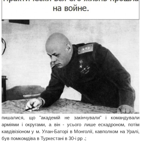
пишалися, що "академій не закінчували" і командували
арміями і округами, а він - усього лише ескадроном, потім
кавдівізіоном у м. Улан-Баторі в Монголії, кавполком на Уралі,
був помкомдіва в Туркестані в 30-і рр .;