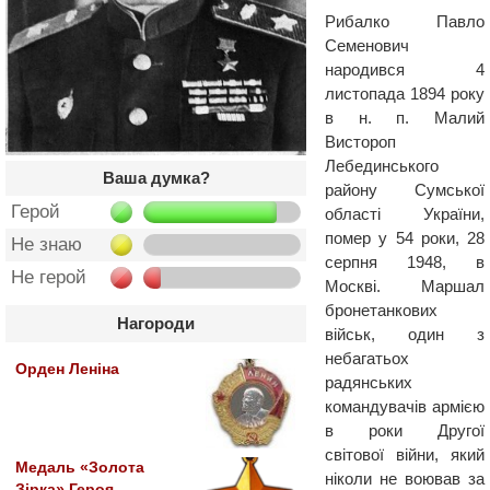
Рибалко Павло
Семенович
народився 4
листопада 1894 року
в н. п. Малий
Вистороп
Лебединського
Ваша думка?
району Сумської
Герой
області України,
помер у 54 роки, 28
Не знаю
серпня 1948, в
Не герой
Москві. Маршал
бронетанкових
Нагороди
військ, один з
небагатьох
Орден Леніна
радянських
командувачів армією
в роки Другої
світової війни, який
Медаль «Золота
ніколи не воював за
Зірка» Героя