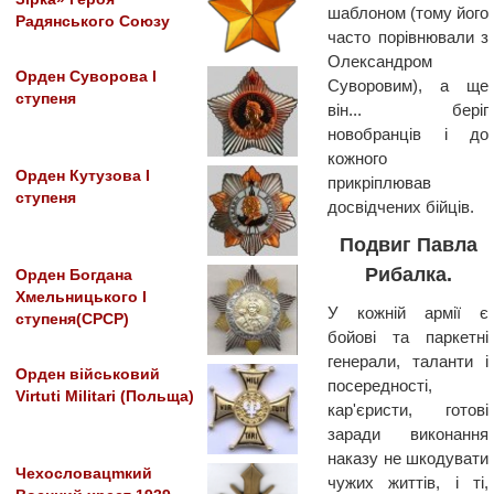
шаблоном (тому його
Радянського Союзу
часто порівнювали з
Олександром
Орден Суворова I
Суворовим), а ще
ступеня
він... беріг
новобранців і до
кожного
Орден Кутузова I
прикріплював
ступеня
досвідчених бійців.
Подвиг Павла
Рибалка.
Орден Богдана
Хмельницького І
У кожній армії є
ступеня(СРСР)
бойові та паркетні
генерали, таланти і
Орден військовий
посередності,
Virtuti Militari (Польща)
кар'єристи, готові
заради виконання
наказу не шкодувати
Чехословацmкий
чужих життів, і ті,