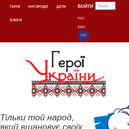
ВОЙТИ
ГЕРОЇ
НАГОРОДИ
ДАТИ
РУС
БЛОГИ
ENG
УКР
Тільки той народ,
який вшановує своїх