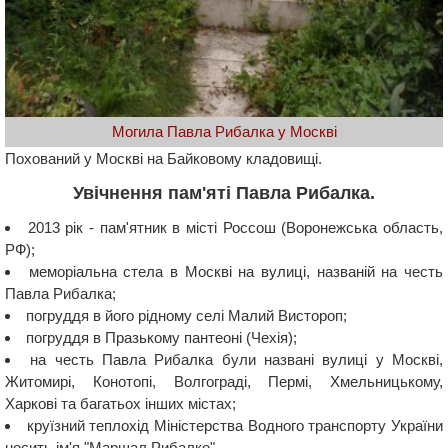
Могила Павла Рибалка у Москві
Похований у Москві на Байковому кладовищі.
Увічнення пам'яті Павла Рибалка.
2013 рік - пам'ятник в місті Россош (Воронежська область,
РФ);
меморіальна стела в Москві на вулиці, названій на честь
Павла Рибалка;
погруддя в його рідному селі Малий Вистороп;
погруддя в Празькому пантеоні (Чехія);
на честь Павла Рибалка були названі вулиці у Москві,
Житомирі, Конотопі, Волгограді, Пермі, Хмельницькому,
Харкові та багатьох інших містах;
круїзний теплохід Міністерства Водного транспорту України
носить ім'я "Маршал Рибалко".