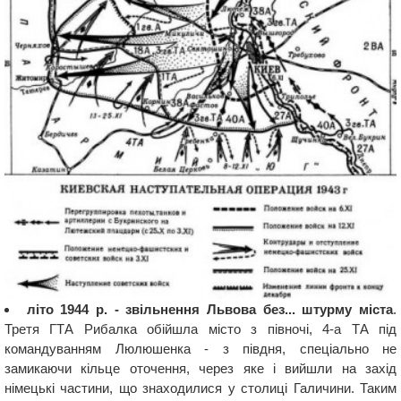
літо 1944 р. - звільнення Львова без... штурму міста
.
Третя ГТА Рибалка обійшла місто з півночі, 4-а ТА під
командуванням Люлюшенка - з півдня, спеціально не
замикаючи кільце оточення, через яке і вийшли на захід
німецькі частини, що знаходилися у столиці Галичини. Таким