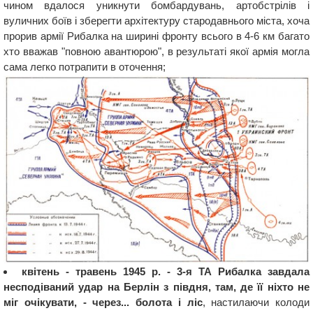
чином вдалося уникнути бомбардувань, артобстрілів і
вуличних боїв і зберегти архітектуру стародавнього міста, хоча
прорив армії Рибалка на ширині фронту всього в 4-6 км багато
хто вважав "повною авантюрою", в результаті якої армія могла
сама легко потрапити в оточення;
квітень - травень 1945 р. - 3-я ТА Рибалка завдала
несподіваний удар на Берлін з півдня, там, де її ніхто не
міг очікувати, - через... болота і ліс
, настилаючи колоди