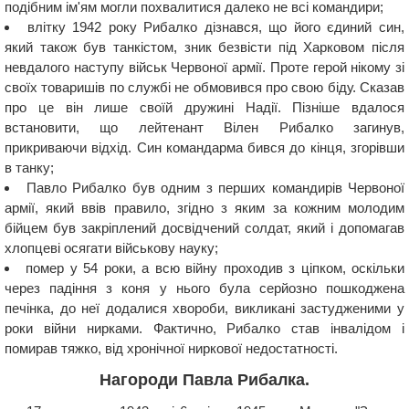
подібним ім'ям могли похвалитися далеко не всі командири;
влітку 1942 року Рибалко дізнався, що його єдиний син,
який також був танкістом, зник безвісти під Харковом після
невдалого наступу військ Червоної армії. Проте герой нікому зі
своїх товаришів по службі не обмовився про свою біду. Сказав
про це він лише своїй дружині Надії. Пізніше вдалося
встановити, що лейтенант Вілен Рибалко загинув,
прикриваючи відхід. Син командарма бився до кінця, згорівши
в танку;
Павло Рибалко був одним з перших командирів Червоної
армії, який ввів правило, згідно з яким за кожним молодим
бійцем був закріплений досвідчений солдат, який і допомагав
хлопцеві осягати військову науку;
помер у 54 роки, а всю війну проходив з ціпком, оскільки
через падіння з коня у нього була серйозно пошкоджена
печінка, до неї додалися хвороби, викликані застудженими у
роки війни нирками. Фактично, Рибалко став інвалідом і
помирав тяжко, від хронічної ниркової недостатності.
Нагороди Павла Рибалка.