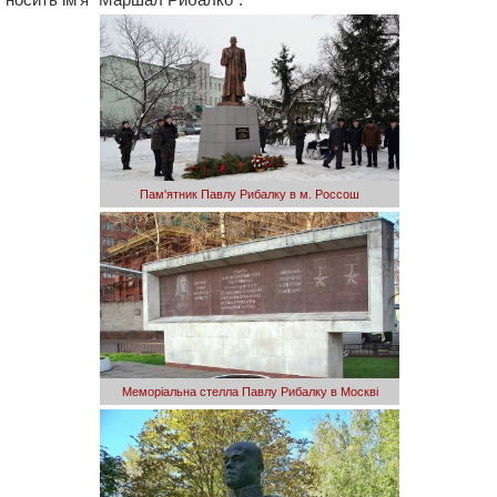
Пам'ятник Павлу Рибалку в м. Россош
Меморіальна стелла Павлу Рибалку в Москві