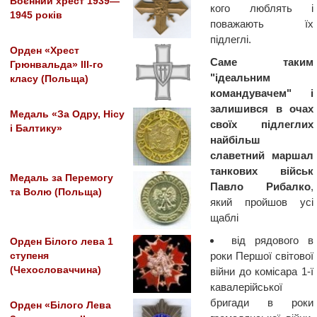
Воєнний хрест 1939—
кого люблять і
1945 років
поважають їх
підлеглі.
Орден «Хрест
Саме таким
Грюнвальда» III-го
"ідеальним
класу (Польща)
командувачем" і
залишився в очах
Медаль «За Одру, Нісу
своїх підлеглих
і Балтику»
найбільш
славетний маршал
танкових військ
Медаль за Перемогу
Павло Рибалко
,
та Волю (Польща)
який пройшов усі
щаблі
від рядового в
Орден Білого лева 1
роки Першої світової
ступеня
(Чехословаччина)
війни до комісара 1-ї
кавалерійської
бригади в роки
Орден «Білого Лева