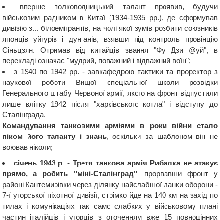
вперше полководницький талант проявив, будучи
військовим радником в Китаї (1934-1935 рр.), де сформував
дивізію з... білоемігрантів, на чолі якої зумів розбити союзників
японців уйгурів і дунганів, взявши під контроль провінцію
Сіньцзян. Отримав від китайців звання "Фу Дзи @уй", в
перекладі означає "мудрий, поважний і відважний воїн";
з 1940 по 1942 рр. - завкафедрою тактики та проректор з
наукової роботи Вищої спеціальної школи розвідки
Генерального штабу Червоної армії, якого на фронт відпустили
лише влітку 1942 після "харківського котла" і відступу до
Сталінграда.
Командування танковими арміями в роки війни стало
піком його таланту і знань
, оскільки за шаблоном він не
воював ніколи;
січень 1943 р. - Третя танкова армія Рибалка не атакує
прямо, а робить "міні-Сталінград"
, прорвавши фронт у
районі Кантемирівки через ділянку найслабшої ланки оборони -
7-ї угорської піхотної дивізії, стрімко йде на 140 км на захід по
тилах і комунікаціях так само слабких у військовому плані
частин італійців і угорців з оточенням вже 15 повноцінних