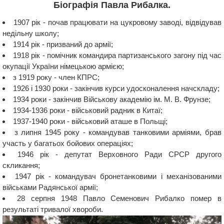
Біографія Павла Рибалка.
1907 рік - почав працювати на цукровому заводі, відвідував
недільну школу;
1914 рік - призваний до армії;
1918 рік - помічник командира партизанського загону під час
окупації України німецькою армією;
з 1919 року - член КПРС;
1926 і 1930 роки - закінчив курси удосконалення начскладу;
1934 роки - закінчив Військову академію ім. М. В. Фрунзе;
1934-1936 роки - військовий радник в Китаї;
1937-1940 роки - військовий аташе в Польщі;
з липня 1945 року - командував танковими арміями, брав
участь у багатьох бойових операціях;
1946 рік - депутат Верховного Ради СРСР другого
скликання;
1947 рік - командувач бронетанковими і механізованими
військами Радянської армії;
28 серпня 1948 Павло Семенович Рибалко помер в
результаті тривалої хвороби.