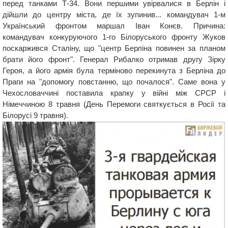
перед танками Т-34. Вони першими увірвалися в Берлін і
дійшли до центру міста, де їх зупинив... командувач 1-м
Український фронтом маршал Іван Конєв. Причина:
командувач конкуруючого 1-го Білоруського фронту Жуков
поскаржився Сталіну, що "центр Берліна повинен за планом
брати його фронт". Генерал Рибалко отримав другу Зірку
Героя, а його армія була терміново перекинута з Берліна до
Праги на "допомогу повстанню, що почалося". Саме вона у
Чехословаччині поставила крапку у війні між СРСР і
Німеччиною 8 травня (День Перемоги святкується в Росії та
Білорусі 9 травня).