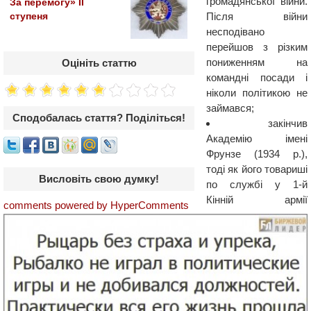
громадянської війни.
За перемогу» ІІ
Після війни
ступеня
несподівано
перейшов з різким
пониженням на
Оцініть статтю
командні посади і
ніколи політикою не
займався;
Сподобалась стаття? Поділіться!
закінчив
Академію імені
Фрунзе (1934 р.),
тоді як його товариші
Висловіть свою думку!
по службі у 1-й
Кінній армії
comments powered by HyperComments