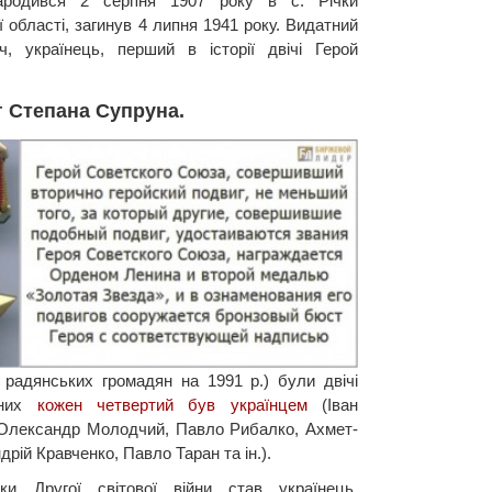
родився 2 серпня 1907 року в с. Річки
 області, загинув 4 липня 1941 року. Видатний
ч, українець, перший в історії двічі Герой
 Степана Супруна.
 радянських громадян на 1991 р.) були двічі
 них
кожен четвертий був українцем
(Іван
 Олександр Молодчий, Павло Рибалко, Ахмет-
рій Кравченко, Павло Таран та ін.).
и Другої світової війни став українець,