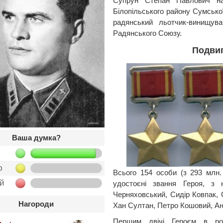
Супрун Степан Павлович на
Білопільського району Сумської
радянський льотчик-винищува
Радянського Союзу.
Подвиг
Ваша думка?
ю
Всього 154 особи (з 293 млн.
ой
удостоєні звання Героя, з
Черняховський, Сидір Ковпак,
Нагороди
Хан Султан, Петро Кошовий, Анд
Першим двічі Героєм в рок