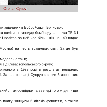
Степан Супрун
ром авіаланки в Бобруйську і Брянську;
ого помітив командир бомбардувальника ТБ-3 і
 і політав за цей час більш ніж на 140 видах
Москва) на честь травневих свят. За це був
моделей літаків;
я від Севастопольського округу;
триманого в 1938 році в результаті невдалих
ї. За час операції Супрун знищив 6 японських
кий літак-розвідник, а ввечері того ж дня - ще
о полку знищили 6 літаків фашистів, а також