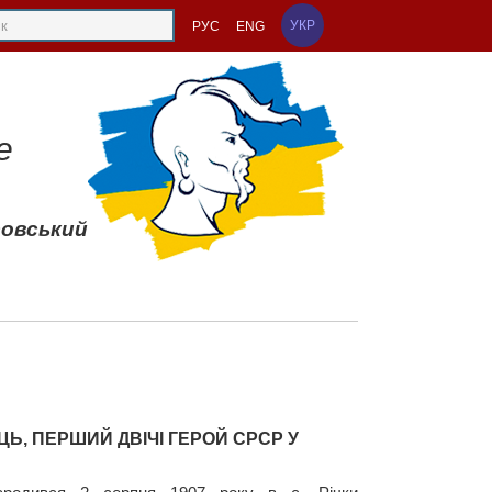
УКР
РУС
ENG
е
совський
ЦЬ, ПЕРШИЙ ДВІЧІ ГЕРОЙ СРСР У