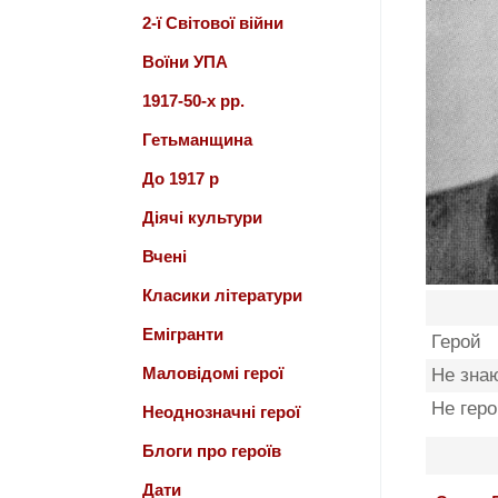
2-ї Світової війни
Воїни УПА
1917-50-х рр.
Гетьманщина
До 1917 р
Діячі культури
Вчені
Класики літератури
Емігранти
Герой
Маловідомі герої
Не зна
Не гер
Неоднозначні герої
Блоги про героїв
Дати