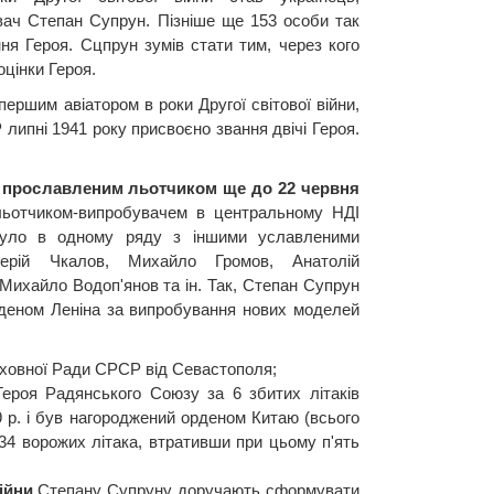
ач Степан Супрун. Пізніше ще 153 особи так
ння Героя. Сцпрун зумів стати тим, через кого
оцінки Героя.
першим авіатором в роки Другої світової війни,
липні 1941 року присвоєно звання двічі Героя.
і прославленим льотчиком ще до 22 червня
льотчиком-випробувачем в центральному НДІ
було в одному ряду з іншими уславленими
ерій Чкалов, Михайло Громов, Анатолій
Михайло Водоп'янов та ін. Так, Степан Супрун
рденом Леніна за випробування нових моделей
рховної Ради СРСР від Севастополя;
Героя Радянського Союзу за 6 збитих літаків
9 р. і був нагороджений орденом Китаю (всього
 34 ворожих літака, втративши при цьому п'ять
ійни
Степану Супруну доручають сформувати