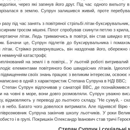
 недоліки, через які загинув його друг. Під час одного вильоту
різалася в землю. Супрун залишився живий, проте перебува
 разу під час занять з повітряної стрільбі літак-буксирувальни
ксирним тросом мішені. Пілот спробував скинути петлю з крила,
евертаючи літак. Ледь тримаючись в повітрі, він став швидко вт
м. Бачачи це, Супрун підлетів до буксирувальника і помахо
и літак. Стрімко розвернувшись, він наздогнав його, обережно
и неминучій катастрофі;
иплінований на землі і в повітрі... У льотній роботі витривалий
лодіє елементами повітряного бою швидкісних літаків. Ідеологіч
 підвищенням своїх знань працює з великим інтересом, освоює но
 написано в одній з характеристик Степана Супруна в НДІ ВВС;
- Степан Супрун відпочивав у санаторії ВВС, де познайомився
 на човні в море, вони довго розмовляли. Супрун уважно висл
ку, відмовляють у переводі до льотного складу. "Не сумуй, - ска
я в небо. Багато чого довелося витримати. Але піднявся! Вірю -
співрозмовник Супруна закінчив школу льотчиків. У роки Велик
собисто і в групі. Покришкін Олександр Іванович став тричі Геро
Степан Супрун і соціальні 