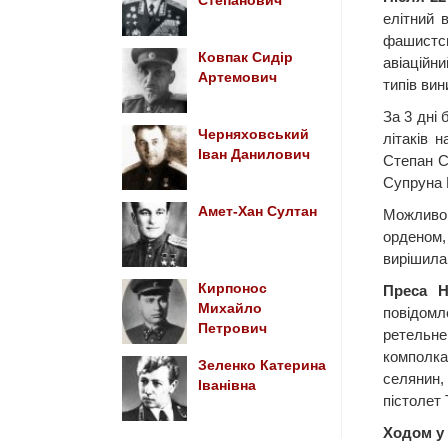
Степанович
елітний 
фашистсь
Ковпак Сидір
авіаційн
Артемович
типів ви
За 3 дні 
Черняховський
літаків 
Іван Данилович
Степан С
Супруна 
Амет-Хан Султан
Можливо,
орденом,
вирішила
Кирпонос
Преса Н
Михайло
повідомл
Петрович
ретельне
комполка 
Зеленко Катерина
селянин,
Іванівна
пістолет
Ходом у 