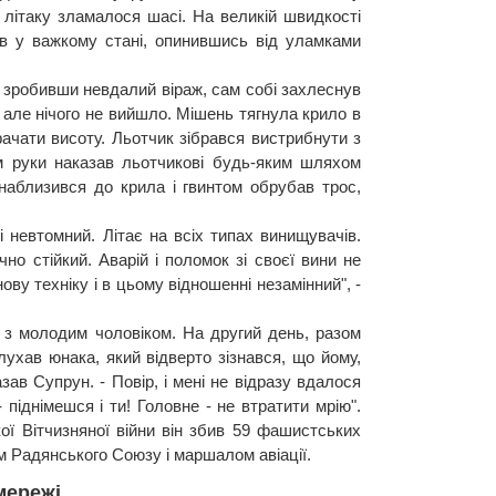
 в літаку зламалося шасі. На великій швидкості
в у важкому стані, опинившись від уламками
к, зробивши невдалий віраж, сам собі захлеснув
 але нічого не вийшло. Мішень тягнула крило в
рачати висоту. Льотчик зібрався вистрибнути з
м руки наказав льотчикові будь-яким шляхом
 наблизився до крила і гвинтом обрубав трос,
 і невтомний. Літає на всіх типах винищувачів.
но стійкий. Аварій і поломок зі своєї вини не
ву техніку і в цьому відношенні незамінний", -
 з молодим чоловіком. На другий день, разом
ухав юнака, який відверто зізнався, що йому,
зав Супрун. - Повір, і мені не відразу вдалося
 піднімешся і ти! Головне - не втратити мрію".
ої Вітчизняної війни він збив 59 фашистських
єм Радянського Союзу і маршалом авіації.
мережі.