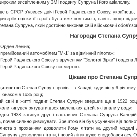
ироким висвітленням у ЗМІ подвигу Супруна і його авіаполку.
ше в СРСР з'явився двічі Герой Радянського Союзу, українець, 
ритеріїв оцінки її героїв була вже політикою, навіть щодо від
тепана Супруна, який достойно виконав свій військовий обов'язо
Нагороди Степана Супр
 Орден Леніна;
 премійований автомобілем "М-1" за відмінний пілотаж;
 Герой Радянського Союзу з врученням "Золотої Зірки" і ордена Ле
- Герой Радянського Союзу посмертно.
Цікаве про Степана Супр
итинство Степан Супрун провів... в Канаді, куди він у 6-річному
 юнаком в 1935 році;
й свій в житті подвиг Степан Супрун звершив ще в 1922 році
коли кинувся рятувати двох маленьких дітей, які впали у воду;
удня 1938 загинув друг і наставник Степана Супруна Валері
, почав сильно ризикувати. Зрештою він був усунений від польот
листа з проханням дозволити йому літати на другий моделі л
 Супруну дозволили літати, і новий літак дуже сподобався асу. 