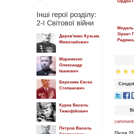
Орден Л
Інші герої розділу:
2-ї Світової війни
Медаль
Зірка» 
Дерев'янко Кузьма
Радянс
Миколайович
Маринеско
Олександр
Іванович
Березняк Євген
Сподоб
Степанович
Курка Василь
В
Тимофійович
comments
Петров Василь
Після 22