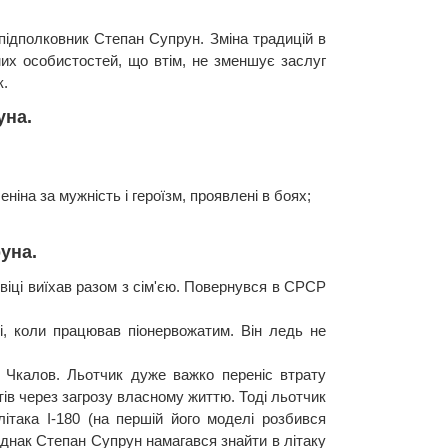
підполковник Степан Супрун. Зміна традицій в
омих особистостей, що втім, не зменшує заслуг
к.
уна.
ніна за мужність і героїзм, проявлені в боях;
уна.
 віці виїхав разом з сім'єю. Повернувся в СРСР
, коли працював піонервожатим. Він ледь не
й Чкалов. Льотчик дуже важко переніс втрату
ів через загрозу власному життю. Тоді льотчик
ітака І-180 (на першій його моделі розбився
Однак Степан Супрун намагався знайти в літаку