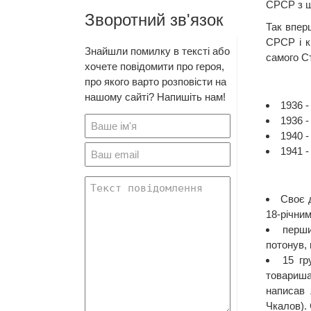
СРСР з ш
Зворотний зв'язок
Так впер
СРСР і к
Знайшли помилку в тексті або
самого С
хочете повідомити про героя,
про якого варто розповісти на
нашому сайті? Напишіть нам!
1936 -
1936 -
1940 -
1941 
Своє д
18-річним
перши
потонув, 
15 гр
товариша
написав 
Чкалов).