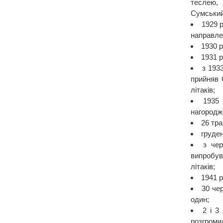
теслею,
Сумський
1929 р
направле
1930 р
1931 р
з 193
прийняв 
літаків;
1935 
нагородж
26 тра
груде
з чер
випробув
літаків;
1941 р
30 че
один;
2 і 3
розгроми