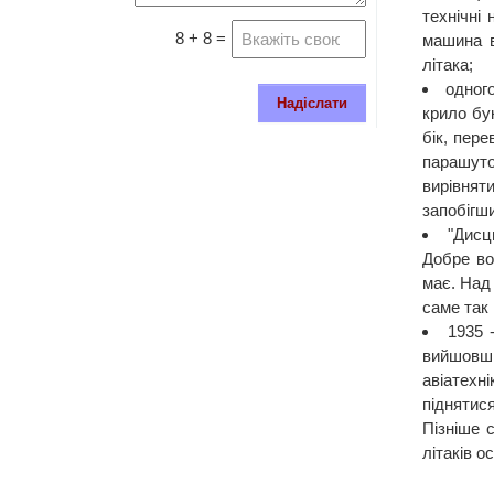
технічні
8 + 8 =
машина в
літака;
одного
Надіслати
крило бу
бік, пер
парашуто
вирівнят
запобігш
"Дисц
Добре во
має. Над
саме так
1935 
вийшовши
авіатехні
піднятис
Пізніше 
літаків о