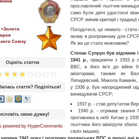
еніна
прославлений льотчик-винищув
само були двічі удостоєні зва
СРСР змінив критерії і традиції 
 «Золота
Погодьтеся, це немало - стати 
Героя
якому в розгромному для СРСР 
ького Союзу
Як же це стало можливим?
Степан Супрун був відомим 
1941 р.
, працюючи з 1933 р 
Оцініть статтю
ВВС, а його ім'я до війни 
авіаторами, такими як Вал
Ляпидевский, Микола Каманін, 
алась стаття? Поділіться!
у 1936 р. був нагороджений о
винищувачів СРСР;
1937 р. - став депутатом Ве
1940 р. - отримав звання 
исловіть свою думку!
противника в небі Китаю у 193
льотчики його авіагрупи збили
 powered by HyperComments
своїх машин).
 червня 1941 року і розгрому радянських ВПС в перші дні в