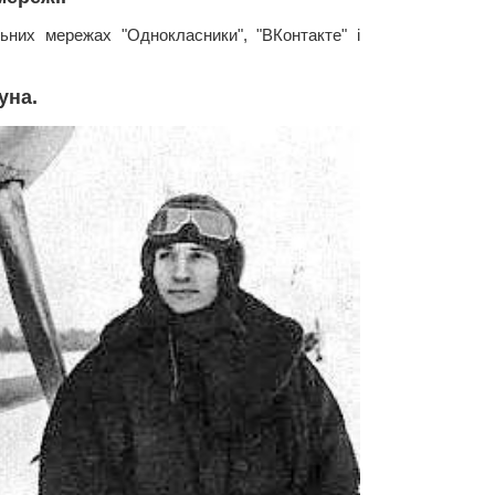
ьних мережах "Однокласники", "ВКонтакте" і
уна.