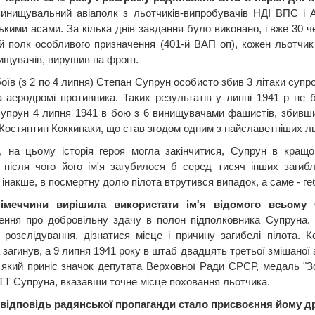
винищувальний авіаполк з льотчиків-випробувачів НДІ ВПС і 
кими асами. За кілька днів завдання було виконано, і вже 30 че
ий полк особливого призначення (401-й ВАП оп), кожен льотчик
нищувачів, вирушив на фронт.
боїв (з 2 по 4 липня) Степан Супрун особисто збив 3 літаки супроти
на аеродромі противника. Таких результатів у липні 1941 р н
упрун 4 липня 1941 в бою з 6 винищувачами фашистів, збивши 
Костянтин Коккинаки, що став згодом одним з найславетніших л
 на цьому історія героя могла закінчитися, Супрун в кращ
 після чого його ім'я загубилося б серед тисяч інших загибл
 інакше, в посмертну долю пілота втрутився випадок, а саме - г
імеччини вирішила використати ім'я відомого всьому
ення про добровільну здачу в полон підполковника Супруна. 
 розслідування, дізнатися місце і причину загибелі пілота. 
загинув, а 9 липня 1941 року в штаб двадцять третьої змішаної 
 який приніс значок депутата Верховної Ради СРСР, медаль "Зо
 ТТ Супруна, вказавши точне місце поховання льотчика.
відповідь радянської пропаганди стало присвоєння йому др