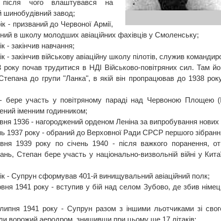
 після чого влаштувався на
 шинобудівний завод;
ік - призваний до Червоної Армії,
ний в школу молодших авіаційних фахівців у Смоленську;
ік - закінчив навчання;
ік - закінчив військову авіаційну школу пілотів, служив команди
3 року почав трудитися в НДІ Військово-повітряних сил. Там й
Степана до групи "Ланка", в якій він пропрацював до 1938 року
- бере участь у повітряному параді над Червоною Площею (
ений іменним годинником;
вня 1936 - нагороджений орденом Леніна за випробування нових 
нь 1937 року - обраний до Верховної Ради СРСР першого зібранн
вня 1939 року по січень 1940 - після важкого поранення, о
ань, Степан бере участь у національно-визвольній війні у Кита
ік - Супрун сформував 401-й винищувальний авіаційний полк;
рвня 1941 року - вступив у бій над селом Зубово, де збив німець
 липня 1941 року - Супрун разом з іншими льотчиками зі свог
ли ворожий аеродром, знищивши при цьому ще 17 літаків;