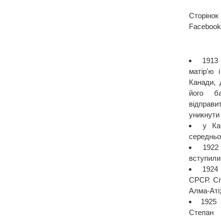
Сторінок
Facebook
1913
матір'ю
Канади, 
його б
відправ
уникнути 
у Ка
середньо
1922
вступили 
1924
СРСР. Сп
Алма-Аті
1925 
Степан 