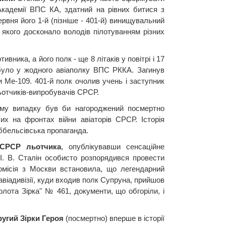
Академії ВПС КА, здатний на рівних битися з
рвня його 1-й (пізніше - 401-й) винищувальний
 якого досконало володів пілотуванням різних
вника, а його полк - ще 8 літаків у повітрі і 17
е було у жодного авіаполку ВПС РККА. Загинув
Ме-109. 401-й полк очолив учень і заступник
ьотчиків-випробувачів СРСР.
ому випадку був би нагороджений посмертно
их на фронтах війни авіаторів СРСР. Історія
еббельсівська пропаганда.
 СРСР льотчика
, опублікувавши сенсаційне
І. В. Сталін особисто розпорядився провести
Комісія з Москви встановила, що легендарний
авіадивізії, куди входив полк Супруна, прийшов
лота Зірка" № 461, документи, що обгоріли, і
угий Зірки Героя
(посмертно) вперше в історії