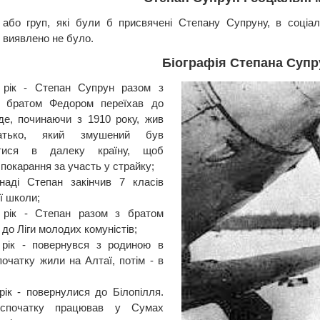
 або груп, які були б присвячені Степану Супруну, в соціал
 виявлено не було.
Біографія Степана Супр
 рік - Степан Супрун разом з
 і братом Федором переїхав до
де, починаючи з 1910 року, жив
атько, який змушений був
итися в далеку країну, щоб
покарання за участь у страйку;
наді Степан закінчив 7 класів
ї школи;
 рік - Степан разом з братом
до Ліги молодих комуністів;
 рік - повернувся з родиною в
очатку жили на Алтаї, потім - в
;
рік - повернулися до Білопілля.
спочатку працював у Сумах