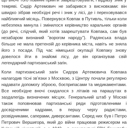
темряві. Сидір Артемович не забарився з висновками: він
швидко зібрав необхідні речі і зник у лісі, де і переховувався
найближчий місяць. Повернувся Ковпак в Путивль, тільки коли
небезпека минула і змінилося керівництво каральних органів
(до речі, слідчий, який хотів заарештувати Ковпака, сам був
незабаром визнаний "ворогом народу"). Радянська влада
більше не мала претензій до керівника міста, навіть не зняла
його з посади. Під час німецької окупації Ковпаку знову
довелося йти в знайомі лісу, де він організував свій
легендарний партизанський загін.
Коли партизанський загін Сидора Артемовича Ковпака
налагодив тісні зв'язки з Москвою, з Центру почали регулярно
надавати допомогу зброєю, боєприпасами та медикаментами.
Все необхідне вночі скидалося з літаків на парашутах в
заздалегідь визначених місцях. Генеральний штаб у Москві
також поповнював партизанські ряди підготовленими і
досвідченими кадрами, в першу чергу радистами,
розвідниками, саперами, диверсантами. Серед них був і Петро
Петрович Вершигора, який до війни працював режисером на