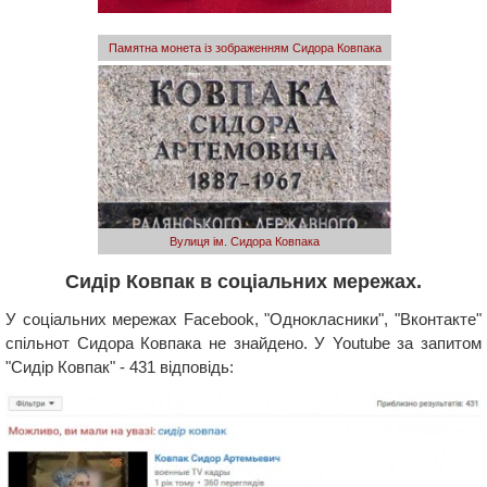
Памятна монета із зображенням Сидора Ковпака
Вулиця ім. Сидора Ковпака
Сидір Ковпак в соціальних мережах.
У соціальних мережах Facebook, "Однокласники", "Вконтакте"
спільнот Сидора Ковпака не знайдено. У Youtube за запитом
"Сидір Ковпак" - 431 відповідь: