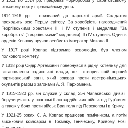
З 1912 по 1914 рр. працював чорноробом у саратовському
річковому порту і трамвайному депо.
1914-1916 рр. - призваний до царської армії. Солдатом
проходить всю Першу світову. За хоробрість нагороджений
Георгіївськими хрестами III і IV ступенів і медалями "За
хоробрість" ("георгіївськими" медалями) III і IV ступенів. Один із
орденів Ковпаку вручав особисто імператор Микола ІІ.
У 1917 році Ковпак підтримав революцію, був членом
полкового комітету.
У 1918 році Сидір Артемович повернувся в рідну Котельву для
встановлення радянської влади, де і створив свій перший
партизанський загін, який воював проти австро-німецьких
окупантів разом з загонами А. Я. Пархоменка.
У 1919-1920 рр. він служив у складі 25-ї Чапаєвської дивізії,
беручи участь у розгромі білогвардійських військ під Гур'євом,
а також у боях проти військ Врангеля під Перекопом і в Криму.
У 1921-25 роках С. А. Ковпак працював помічником, а потім
військовим комісаром в Токмаку, Генічеську, Кривому Розі,
Павлограді.