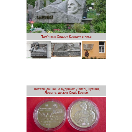
Пам'ятник Сидору Ковпаку в Києві
Пам'ятні дошки на будинках у Києві, Путивлі,
Яремче, де жив Сидір Ковпак