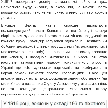
УШПР передавати досвід партизанської війни, а до...
Верховного Суду України, в якому він, не маючи навіть
юридичної освіти, явно не міг принести ніякої суттєвої користі
державі.
Військові фахівці навіть сьогодні відзначають
полководницький талант Ковпака, те, що його дії завжди
відрізнялися зухвалістю і разом з тим чіткою продуманістю
кожного кроку. Командир керувався одночасно і величезним
бойовим досвідом, і цінними розвідданими (як власними, так і
московського генштабу), і знаннями прикомандированих
військспеців, і народною кмітливістю. З часом він став
настільки авторитетним лідером комуністичного опору в
Україні, що всіх радянських партизанів, не розбираючи, в
народі почали називати просто "ковпаківцями". Саме цей
високий авторитет, а також досконале знання обстановки "на
місцях" часто дозволяли Сидору Артемовичу діяти самостійно,
не за командою центрального Українського штабу
партизанського руху на чолі з Тимофієм Строкачем.