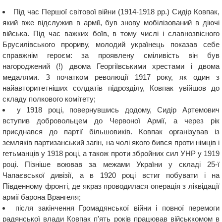
Під час Першої світової війни (1914-1918 рр.) Сидір Ковпак,
який вже відслужив в армії, був знову мобілізований в діючі
війська. Під час важких боїв, в тому числі і славнозвісного
Брусилівського прориву, молодий українець показав себе
справжнім героєм: за проявлену сміливість він був
нагороджений (!) двома Георгіївськими хрестами і двома
медалями. З початком революції 1917 року, як один з
найавторитетніших солдатів підрозділу, Ковпак увійшов до
складу полкового комітету;
у 1918 році, повернувшись додому, Сидір Артемович
вступив добровольцем до Червоної Армії, а через рік
приєднався до партії більшовиків. Ковпак організував із
земляків партизанський загін, на чолі якого бився проти німців і
гетьманців у 1918 році, а також проти збройних сил УНР у 1919
році. Пізніше воював за межами України у складі 25-ї
Чапаєвської дивізії, а в 1920 році встиг побувати і на
Південному фронті, де якраз проводилася операція з ліквідації
армії барона Врангеля;
після закінчення Громадянської війни і повної перемоги
радянської влади Ковпак п'ять років працював військкомом в