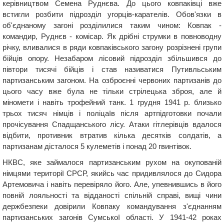
керівництвом Семена Руднєва. До цього ковпаківці вже
встигли розбити підрозділ угорців-карателів. Обов'язки в
об'єднаному загоні розділилися таким чином: Ковпак -
командир, Руднєв - комісар. Як дрібні струмки в повноводну
річку, вливалися в ряди ковпаківського загону розрізнені групи
бійців опору. Незабаром лісовий підрозділ збільшився до
півтори тисячі бійців і став називатися Путивльським
партизанським загоном. На озброєнні червоних партизанів до
цього часу вже була не тільки стрілецька зброя, але й
міномети і навіть трофейний танк. 1 грудня 1941 р. близько
трьох тисяч німців і поліцаїв після артпідготовки почали
прочісування Спадщанського лісу. Атаки гітлерівців вдалося
відбити, противник втратив кілька десятків солдатів, а
партизанам дісталося 5 кулеметів і понад 20 гвинтівок.
НКВС, яке займалося партизанським рухом на окупованій
німцями території СРСР, якийсь час придивлялося до Сидора
Артемовича і навіть перевіряло його. Але, упевнившись в його
повній лояльності та відданості спільній справі, вищі чини
держбезпеки довірили Ковпаку командування з'єднанням
партизанських загонів Сумської області. У 1941-42 роках