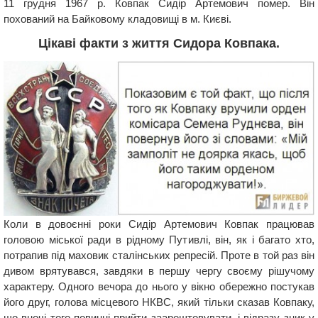
11 грудня 1967 р. Ковпак Сидір Артемович помер. Він
похований на Байковому кладовищі в м. Києві.
Цікаві факти з життя Сидора Ковпака.
Коли в довоєнні роки Сидір Артемович Ковпак працював
головою міської ради в рідному Путивлі, він, як і багато хто,
потрапив під маховик сталінських репресій. Проте в той раз він
дивом врятувався, завдяки в першу чергу своєму рішучому
характеру. Одного вечора до нього у вікно обережно постукав
його друг, голова місцевого НКВС, який тільки сказав Ковпаку,
що вночі того повинні прийти заарештовувати, і відразу зник у