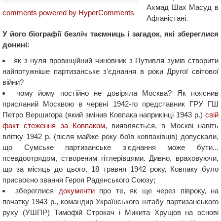
Ахмад Шах Масуд в
comments powered by HyperComments
Афганістані.
У його біографії безліч таємниць і загадок, які збереглися
донині:
як з нуля провінційний чиновник з Путивля зумів створити
найпотужніше партизанське з'єднання в роки Другої світової
війни?
чому йому постійно не довіряла Москва? Як пояснив
присланий Москвою в червні 1942-го представник ГРУ ГШ
Петро Вершигора (який змінив Ковпака наприкінці 1943 р.)
свій
факт стеження за Ковпаком
, виявляється, в Москві навіть
влітку 1942 р. (після майже року боїв ковпаківців) допускали,
що Сумське партизанське з'єднання може бути...
псевдоотрядом, створеним гітлерівцями. Дивно, враховуючи,
що за місяць до цього, 18 травня 1942 року, Ковпаку було
присвоєно звання Героя Радянського Союзу;
збереглися
документи
про те, як ще через півроку, на
початку 1943 р., командир Українського штабу партизанського
руху (УШПР) Тимофій Строкач і Микита Хрущов на основі