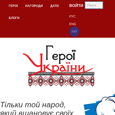
ВОЙТИ
ГЕРОЇ
НАГОРОДИ
ДАТИ
РУС
БЛОГИ
ENG
УКР
Тільки той народ,
який вшановує своїх