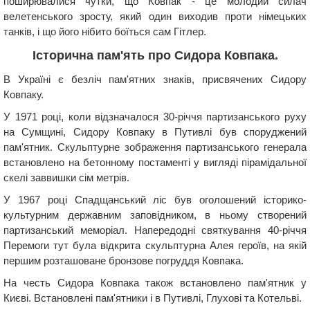
поширювалися чутки, що Ковпак - це молодий силач
велетенського зросту, який один виходив проти німецьких
танків, і що його нібито боїться сам Гітлер.
Історична пам'ять про Сидора Ковпака.
В Україні є безліч пам'ятних знаків, присвячених Сидору
Ковпаку.
У 1971 році, коли відзначалося 30-річчя партизанського руху
на Сумщині, Сидору Ковпаку в Путивлі був споруджений
пам'ятник. Скульптурне зображення партизанського генерала
встановлено на бетонному постаменті у вигляді пірамідальної
скелі заввишки сім метрів.
У 1967 році Спадщанський ліс був оголошений історико-
культурним державним заповідником, в ньому створений
партизанський меморіал. Напередодні святкування 40-річчя
Перемоги тут була відкрита скульптурна Алея героїв, на якій
першим розташоване бронзове погруддя Ковпака.
На честь Сидора Ковпака також встановлено пам'ятник у
Києві. Встановлені пам'ятники і в Путивлі, Глухові та Котельві.