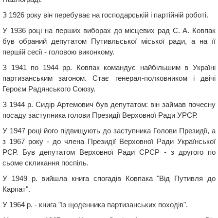
З 1926 року він перебуває на господарській і партійній роботі.
У 1936 році на перших виборах до місцевих рад С. А. Ковпак
був обраний депутатом Путивльської міської ради, а на її
першій сесії - головою виконкому.
З 1941 по 1944 рр. Ковпак командує найбільшим в Україні
партизанським загоном. Стає генерал-полковником і двічі
Героєм Радянського Союзу.
З 1944 р. Сидір Артемович був депутатом: він займав почесну
посаду заступника голови Президії Верховної Ради УРСР.
У 1947 році його підвищують до заступника Голови Президії, а
з 1967 року - до члена Президії Верховної Ради Української
РСР. Був депутатом Верховної Ради СРСР - з другого по
сьоме скликання поспіль.
У 1949 р. вийшла книга спогадів Ковпака "Від Путивля до
Карпат".
У 1964 р. - книга "Із щоденника партизанських походів".