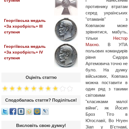
і нанесеним
ступеня
противнику втратам
серед українських
"отаманів" з
Георгіївська медаль
Ковпаком може
«За хоробрість» III
зрівнятися, мабуть,
ступеня
тільки
Нестор
Махно
. В УПА
Георгіївська медаль
польових командирів
«За хоробрість» IV
рівня Сидора
ступеня
Артемовича точно не
було. На думку
військових, Ковпака
Оцініть статтю
можна поставити в
один ряд з такими
світовими
Сподобалась стаття? Поділіться!
"класиками малої
війни", як Йосип
Броз Тіто в
Югославії, Во Нгуен
Висловіть свою думку!
Зіап у В'єтнамі,