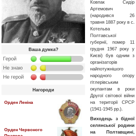
Ковпак Сидір
Артемович
(народився 26
травня 1887 року в с.
Котельва
Полтавської
губернії, помер 11
грудня 1967 року у
Ваша думка?
Києві) був одним з
Герой
організаторів
Не знаю
найпотужнішого
народного опору
Не герой
гітлерівським
окупантам в роки
Нагороди
Другої світової війни
на території СРСР
Орден Леніна
(1941-1945 рр.).
Виходець з бідної
селянської родини
Орден Червоного
на Полтавщині,
Прапора