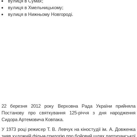
вулиця в Сумах;
вулиця в Хмельницькому;
вулиця в Нижньому Новгороді.
22 березня 2012 року Верховна Рада України прийняла
Постанову про святкування 125-річчя з дня народження
Сидора Артемовича Ковпака.
У 1973 році режисер Т. В. Левчук на кіностудії ім. А. Довженка
зняв художній фільм-трилогію про бойовий шлях партизанської