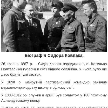
Біографія Сидора Ковпака.
26 травня 1887 р. - Сидір Ковпак народився в с. Котельва
Полтавської губернії в сім'ї бідного селянина. У нього було ще
двоє братів і дві сестри.
У 1898 р. майбутній партизанський командир закінчив
церковно-приходську школу в рідному селі.
У 1908-1912 рр. служив в армії. Був солдатом у 186 піхотному
Асландузському полку.