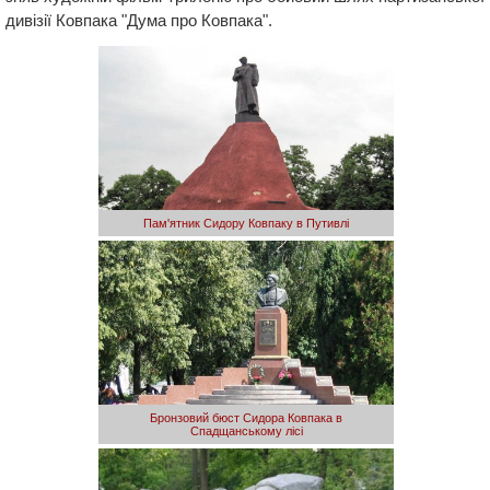
дивізії Ковпака "Дума про Ковпака".
Пам'ятник Сидору Ковпаку в Путивлі
Бронзовий бюст Сидора Ковпака в
Спадщанському лісі