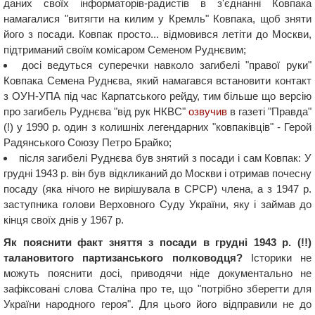
даних своїх інформаторів-радистів в з'єднанні Ковпака
намагалися "витягти на килим у Кремль" Ковпака, щоб зняти
його з посади. Ковпак просто... відмовився летіти до Москви,
підтриманий своїм комісаром Семеном Руднєвим;
досі ведуться суперечки навколо загибелі "правої руки"
Ковпака Семена Руднєва, який намагався встановити контакт
з ОУН-УПА під час Карпатського рейду, тим більше що версію
про загибель Руднєва "від рук НКВС"
озвучив
в газеті "Правда"
(!) у 1990 р. один з колишніх легендарних "ковпаківців" - Герой
Радянського Союзу Петро Брайко;
після загибелі Руднєва був знятий з посади і сам Ковпак: У
грудні 1943 р. він був відкликаний до Москви і отримав почесну
посаду (яка нічого не вирішувала в СРСР) члена, а з 1947 р.
заступника голови Верховного Суду України, яку і займав до
кінця своїх днів у 1967 р.
Як пояснити факт зняття з посади в грудні 1943 р. (!!)
талановитого партизанського полководця?
Історики не
можуть пояснити досі, приводячи ніде документально не
зафіксовані слова Сталіна про те, що "потрібно зберегти для
України народного героя". Для цього його відправили не до