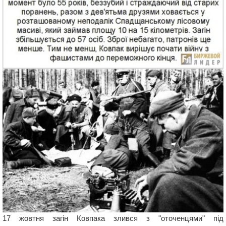
17 жовтня загін Ковпака злився з "оточенцями" під