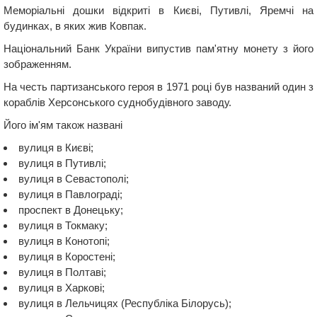
Меморіальні дошки відкриті в Києві, Путивлі, Яремчі на
будинках, в яких жив Ковпак.
Національний Банк України випустив пам'ятну монету з його
зображенням.
На честь партизанського героя в 1971 році був названий один з
кораблів Херсонського суднобудівного заводу.
Його ім'ям також названі
вулиця в Києві;
вулиця в Путивлі;
вулиця в Севастополі;
вулиця в Павлограді;
проспект в Донецьку;
вулиця в Токмаку;
вулиця в Конотопі;
вулиця в Коростені;
вулиця в Полтаві;
вулиця в Харкові;
вулиця в Лельчицях (Республіка Білорусь);