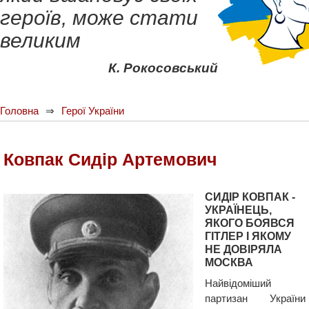
героїв, може стати
великим
К. Рокосовський
Головна
Герої України
Ковпак Сидір Артемович
СИДІР КОВПАК -
УКРАЇНЕЦЬ,
ЯКОГО БОЯВСЯ
ГІТЛЕР І ЯКОМУ
НЕ ДОВІРЯЛА
МОСКВА
Найвідоміший
партизан України