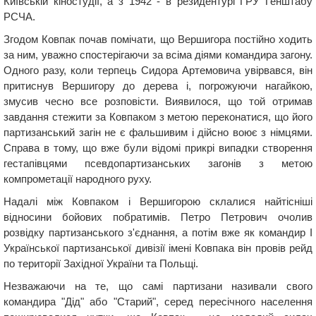
Київській кіностудії, а з 1942 - в резидентурі ГРУ Генштабу
РСЧА.
Згодом Ковпак почав помічати, що Вершигора постійно ходить
за ним, уважно спостерігаючи за всіма діями командира загону.
Одного разу, коли терпець Сидора Артемовича увірвався, він
притиснув Вершигору до дерева і, погрожуючи нагайкою,
змусив чесно все розповісти. Виявилося, що той отримав
завдання стежити за Ковпаком з метою переконатися, що його
партизанський загін не є фальшивим і дійсно воює з німцями.
Справа в тому, що вже були відомі прикрі випадки створення
гестапівцями псевдопартизанських загонів з метою
компрометації народного руху.
Надалі між Ковпаком і Вершигорою склалися найтісніші
відносини бойових побратимів. Петро Петрович очолив
розвідку партизанського з'єднання, а потім вже як командир І
Української партизанської дивізії імені Ковпака він провів рейд
по території Західної України та Польщі.
Незважаючи на те, що самі партизани називали свого
командира "Дід" або "Старий", серед пересічного населення