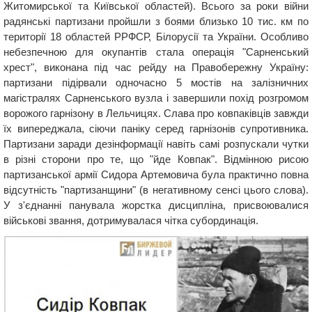
Житомирської та Київської областей). Всього за роки війни
радянські партизани пройшли з боями близько 10 тис. км по
території 18 областей РРФСР, Білорусії та України. Особливо
небезпечною для окупантів стала операція "Сарненський
хрест", виконана під час рейду на Правобережну Україну:
партизани підірвали одночасно 5 мостів на залізничних
магістралях Сарненського вузла і завершили похід розгромом
ворожого гарнізону в Лельчицях. Слава про ковпаківців завжди
їх випереджала, сіючи паніку серед гарнізонів супротивника.
Партизани заради дезінформації навіть самі розпускали чутки
в різні сторони про те, що "йде Ковпак". Відмінною рисою
партизанської армії Сидора Артемовича була практично повна
відсутність "партизанщини" (в негативному сенсі цього слова).
У з'єднанні панувала жорстка дисципліна, присвоювалися
військові звання, дотримувалася чітка субординація.