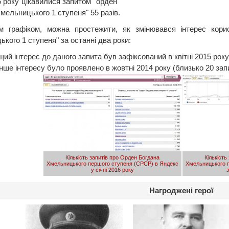
6 року цікавилися запитом "орден
мельницького 1 ступеня" 55 разів.
 графіком, можна простежити, як змінювався інтерес кори
кого 1 ступеня" за останні два роки:
ий інтерес до даного запита був зафіксований в квітні 2015 року
ше інтересу було проявлено в жовтні 2014 року (близько 20 запи
Кількість запитів про Орден Богдана
Кількість
Хмельницького першого ступеня (СРСР) в Яндекс
Хмельницького 
у січні 2016 року
з
Нагроджені герої