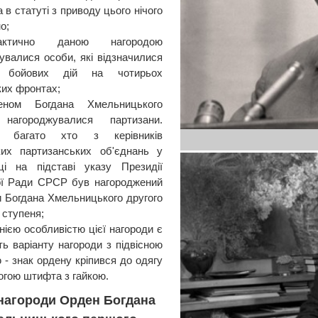
 в статуті з приводу цього нічого
о;
актично даною нагородою
увалися особи, які відзначилися
 бойових дій на чотирьох
ких фронтах;
еном Богдана Хмельницького
нагороджувалися партизани.
, багато хто з керівників
ких партизанських об'єднань у
ці на підставі указу Президії
ої Ради СРСР був нагороджений
 Богдана Хмельницького другого
 ступеня;
нією особливістю цієї нагороди є
ть варіанту нагороди з підвісною
 - знак ордену кріпився до одягу
огою штифта з гайкою.
нагороди Орден Богдана