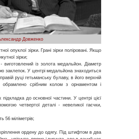
Александр Довженко
ної опуклої зірки. Грані зірки поліровані. Якщо
кутної зірки;
 - виготовлений із золота медальйон. Діаметр
гою заклепок. У центрі медальйона знаходиться
авій руці гетьманську булаву, в його верхній
обрамлено срібним колом з орнаментом і
к підкладка до основної частини. У центрі цієї
помогою четвертої деталі - невеликої гаєчки,
ь 56 міліметрів;
кріплення ордену до одягу. Під штифтом в два
- увігнуте, пряме і вигнуте, але в даний час