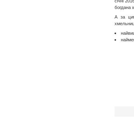
січні 201
богдана х
А за цим
хмельниць
найвищ
наймен