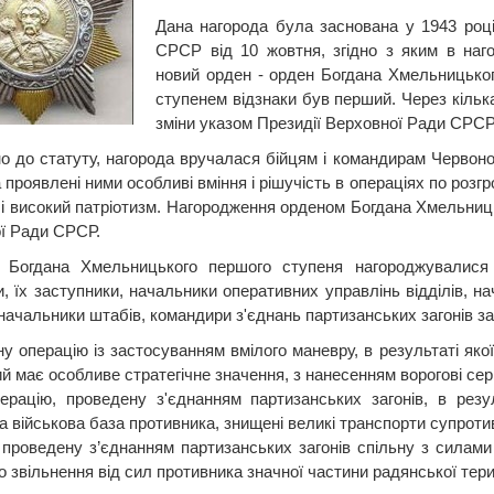
Дана нагорода була заснована у 1943 році
СРСР від 10 жовтня, згідно з яким в наг
новий орден - орден Богдана Хмельницьког
ступенем відзнаки був перший. Через кілька
зміни указом Президії Верховної Ради СРСР 
но до статуту, нагорода вручалася бійцям і командирам Червоної
а проявлені ними особливі вміння і рішучість в операціях по розг
 і високий патріотизм. Нагородження орденом Богдана Хмельниць
ї Ради СРСР.
 Богдана Хмельницького першого ступеня нагороджувалися 
, їх заступники, начальники оперативних управлінь відділів, на
начальники штабів, командири з'єднань партизанських загонів за
ну операцію із застосуванням вмілого маневру, в результаті яко
ий має особливе стратегічне значення, з нанесенням ворогові серйоз
ерацію, проведену з'єднанням партизанських загонів, в рез
а військова база противника, знищені великі транспорти супроти
 проведену з’єднанням партизанських загонів спільну з силами
о звільнення від сил противника значної частини радянської терит