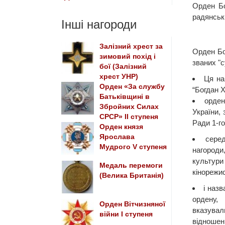
Орден Бо
радянськ
Інші нагороди
Залізний хрест за
Орден Бо
зимовий похід і
званих "
бої (Залізний
хрест УНР)
Ця на
Орден «За службу
“Богдан 
Батьківщині в
орден
Збройних Силах
України,
СРСР» II ступеня
Ради 1-го
Орден князя
Ярослава
сере
Мудрого V ступеня
нагороди
культу
Медаль перемоги
кінорежи
(Велика Британія)
і назв
ордену,
Орден Вітчизняної
вказувал
війни І ступеня
відношен