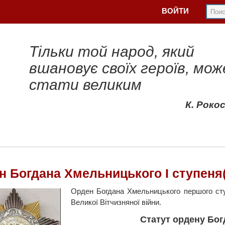
ВОЙТИ
Тільки той народ, який
вшановує своїх героїв, мож
стати великим
К. Роко
н Богдана Хмельницького І ступеня
Орден Богдана Хмельницького першого сту
Великої Вітчизняної війни.
Статут ордену Бог