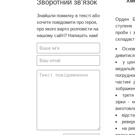
Хм
Зворотний зв'язок
Знайшли помилку в тексті або
Орден Б
хочете повідомити про героя,
ступеня
про якого варто розповісти на
проби і 
нашому сайті? Напишіть нам!
складаєт
Основн
дивитися 
у цен
медальйо
погрудно
частині
зображен
третя
зірки - 
виготовле
відста
реверс
на ре
рядки ви