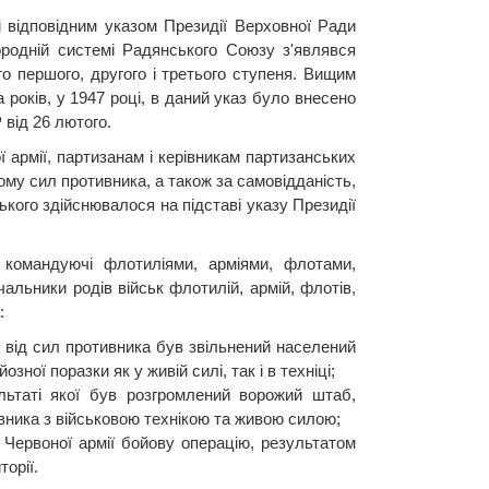
 відповідним указом Президії Верховної Ради
ородній системі Радянського Союзу з'являвся
о першого, другого і третього ступеня. Вищим
 років, у 1947 році, в даний указ було внесено
від 26 лютого.
 армії, партизанам і керівникам партизанських
рому сил противника, а також за самовідданість,
кого здійснювалося на підставі указу Президії
командуючі флотиліями, арміями, флотами,
чальники родів військ флотилій, армій, флотів,
:
ї від сил противника був звільнений населений
ної поразки як у живій силі, так і в техніці;
ультаті якої був розгромлений ворожий штаб,
вника з військовою технікою та живою силою;
 Червоної армії бойову операцію, результатом
орії.