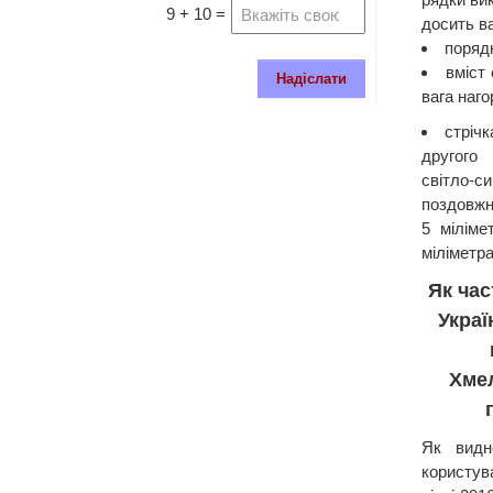
9 + 10 =
досить ва
порядк
вміст
Надіслати
вага наго
стріч
другого
світло-си
поздовжн
5 міліме
міліметра
Як час
Укра
Хмел
Як видн
користув