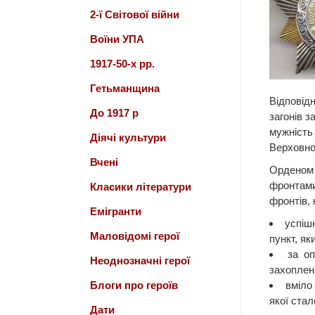
2-ї Світової війни
Воїни УПА
1917-50-х рр.
Гетьманщина
Відповід
До 1917 р
загонів з
мужність
Діячі культури
Верховно
Вчені
Орденом
фронтами
Класики літератури
фронтів, 
Емігранти
успіш
Маловідомі герої
пункт, як
за оп
Неоднозначні герої
захоплен
Блоги про героїв
вміло
якої стал
Дати