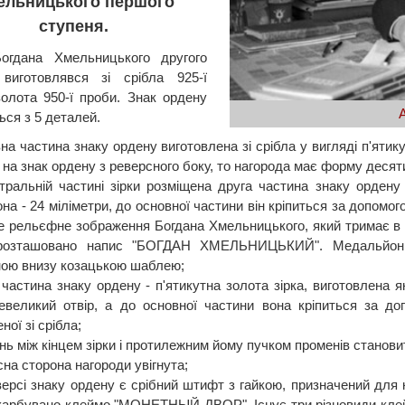
ельницького першого
ступеня.
огдана Хмельницького другого
 виготовлявся зі срібла 925-ї
золота 950-ї проби. Знак ордену
ься з 5 деталей.
а частина знаку ордену виготовлена зі срібла у вигляді п'ятикут
на знак ордену з реверсного боку, то нагорода має форму десяти
тральній частині зірки розміщена друга частина знаку ордену
на - 24 міліметри, до основної частини він кріпиться за допомо
е рельєфне зображення Богдана Хмельницького, який тримає в пр
 розташовано напис "БОГДАН ХМЕЛЬНИЦЬКИЙ". Медальйон 
ою внизу козацькою шаблею;
 частина знаку ордену - п'ятикутна золота зірка, виготовлена ​​я
невеликий отвір, а до основної частини вона кріпиться за до
ної зі срібла;
нь між кінцем зірки і протилежним йому пучком променів становит
на сторона нагороди увігнута;
версі знаку ордену є срібний штифт з гайкою, призначений для 
карбувано клеймо "МОНЕТНЫЙ ДВОР". Існує три різновиди клейма 