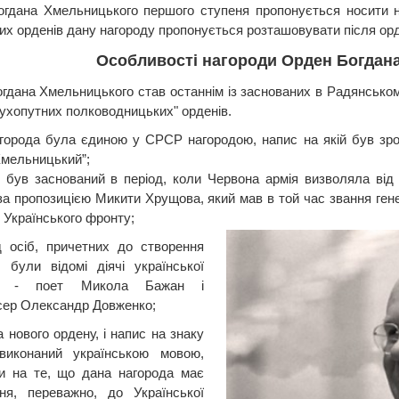
гдана Хмельницького першого ступеня пропонується носити на
их орденів дану нагороду пропонується розташовувати після ор
Особливості нагороди Орден Богдан
гдана Хмельницького став останнім із заснованих в Радянському
сухопутних полководницьких" орденів.
города була єдиною у СРСР нагородою, напис на якій був зро
Хмельницький”;
 був заснований в період, коли Червона армія визволяла від
 за пропозицією Микити Хрущова, який мав в той час звання ген
 Українського фронту;
д осіб, причетних до створення
, були відомі діячі української
ри - поет Микола Бажан і
сер Олександр Довженко;
а нового ордену, і напис на знаку
 виконаний українською мовою,
и на те, що дана нагорода має
ня, переважно, до Української