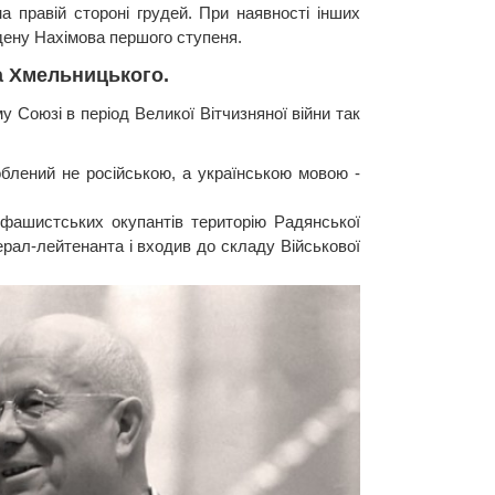
 правій стороні грудей. При наявності інших
дену Нахімова першого ступеня.
а Хмельницького.
 Союзі в період Великої Вітчизняної війни так
блений не російською, а українською мовою -
 фашистських окупантів територію Радянської
ерал-лейтенанта і входив до складу Військової