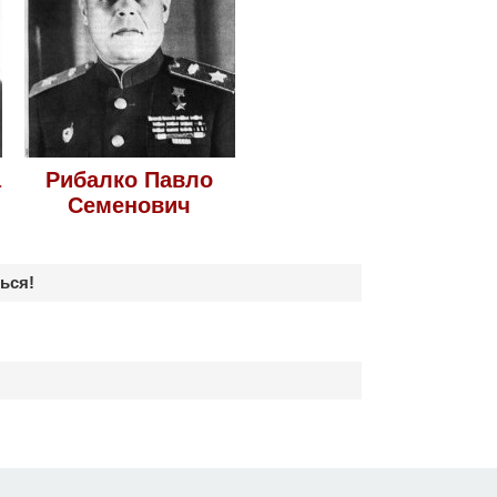
а
Рибалко Павло
Семенович
ься!