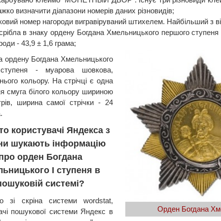
жко визначити діапазони номерів даних різновидів;
овий номер нагороди вигравіруваний штихелем. Найбільший з від
 срібла в знаку ордену Богдана Хмельницького першого ступеня -
роди - 43,9 ± 1,6 грама;
ка ордену Богдана Хмельницького
 ступеня - муарова шовкова,
нього кольору. На стрічці є одна
я смуга білого кольору шириною
трів, ширина самої стрічки - 24
.
то користувачі Яндекса з
їни шукають інформацію
про орден Богдана
ьницького I ступеня в
пошуковій системі?
о зі скріна системи wordstat,
Орден Богдана Хм
ачі пошукової системи Яндекс в