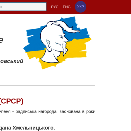
УКР
РУС
ENG
е
совський
(СРСР)
пеня - радянська нагорода, заснована в роки
дана Хмельницького.