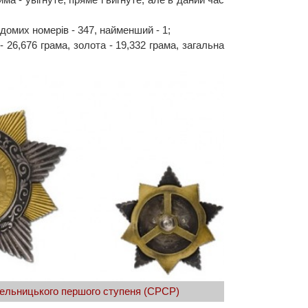
омих номерів - 347, найменший - 1;
 26,676 грама, золота - 19,332 грама, загальна
ельницького першого ступеня (СРСР)