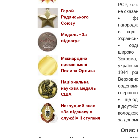
РСР, хоча
Герой
не сказан
Радянського
ф
Союзу
нагородж
в ході
Медаль «За
Українсь
відвагу»
орд
широко 
Міжнародна
Зокрема
премія імені
українсь
Пилипа Орлика
1944 ро
Верховн
Національна
орденами
наукова медаль
і першого
США
ще од
Нагрудний знак
відсутніс
«За відзнаку в
колодкою
службі» IІ ступеня
за допом
Опис 