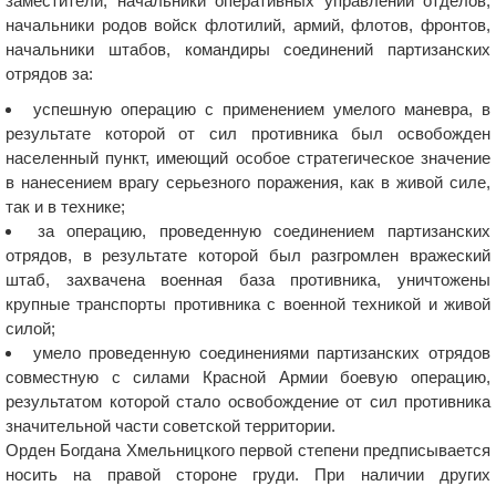
заместители, начальники оперативных управлений отделов,
начальники родов войск флотилий, армий, флотов, фронтов,
начальники штабов, командиры соединений партизанских
отрядов за:
успешную операцию с применением умелого маневра, в
результате которой от сил противника был освобожден
населенный пункт, имеющий особое стратегическое значение
в нанесением врагу серьезного поражения, как в живой силе,
так и в технике;
за операцию, проведенную соединением партизанских
отрядов, в результате которой был разгромлен вражеский
штаб, захвачена военная база противника, уничтожены
крупные транспорты противника с военной техникой и живой
силой;
умело проведенную соединениями партизанских отрядов
совместную с силами Красной Армии боевую операцию,
результатом которой стало освобождение от сил противника
значительной части советской территории.
Орден Богдана Хмельницкого первой степени предписывается
носить на правой стороне груди. При наличии других