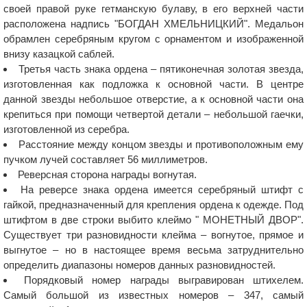
своей правой руке гетманскую булаву, в его верхней части
расположена надпись "БОГДАН ХМЕЛЬНИЦКИЙ". Медальон
обрамлен серебряным кругом с орнаментом и изображенной
внизу казацкой саблей.
Третья часть знака ордена – пятиконечная золотая звезда,
изготовленная как подложка к основной части. В центре
данной звезды небольшое отверстие, а к основной части она
крепиться при помощи четвертой детали – небольшой гаечки,
изготовленной из серебра.
Расстояние между концом звезды и противоположным ему
пучком лучей составляет 56 миллиметров.
Реверсная сторона награды вогнутая.
На реверсе знака ордена имеется серебряный штифт с
гайкой, предназначенный для крепления ордена к одежде. Под
штифтом в две строки выбито клеймо " МОНЕТНЫЙ ДВОР".
Существует три разновидности клейма – вогнутое, прямое и
выгнутое – но в настоящее время весьма затруднительно
определить диапазоны номеров данных разновидностей.
Порядковый номер награды выгравирован штихелем.
Самый большой из известных номеров – 347, самый