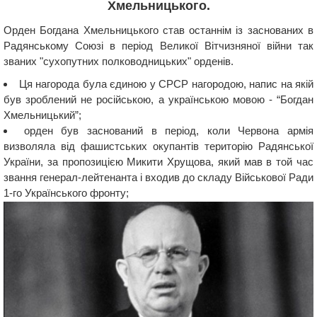
Хмельницького.
Орден Богдана Хмельницького став останнім із заснованих в
Радянському Союзі в період Великої Вітчизняної війни так
званих "сухопутних полководницьких" орденів.
Ця нагорода була єдиною у СРСР нагородою, напис на якій
був зроблений не російською, а українською мовою - “Богдан
Хмельницький”;
орден був заснований в період, коли Червона армія
визволяла від фашистських окупантів територію Радянської
України, за пропозицією Микити Хрущова, який мав в той час
звання генерал-лейтенанта і входив до складу Військової Ради
1-го Українського фронту;