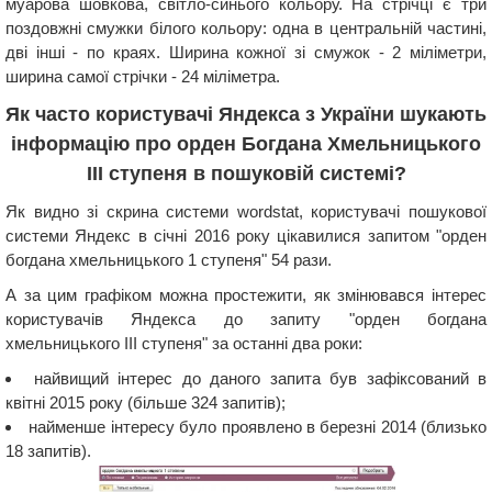
муарова шовкова, світло-синього кольору. На стрічці є три
поздовжні смужки білого кольору: одна в центральній частині,
дві інші - по краях. Ширина кожної зі смужок - 2 міліметри,
ширина самої стрічки - 24 міліметра.
Як часто користувачі Яндекса з України шукають
інформацію про орден Богдана Хмельницького
III ступеня в пошуковій системі?
Як видно зі скрина системи wordstat, користувачі пошукової
системи Яндекс в січні 2016 року цікавилися запитом "орден
богдана хмельницького 1 ступеня" 54 рази.
А за цим графіком можна простежити, як змінювався інтерес
користувачів Яндекса до запиту "орден богдана
хмельницького III ступеня" за останні два роки:
найвищий інтерес до даного запита був зафіксований в
квітні 2015 року (більше 324 запитів);
найменше інтересу було проявлено в березні 2014 (близько
18 запитів).