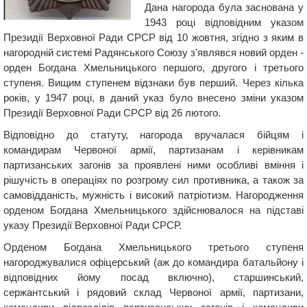
Дана нагорода була заснована у
1943 році відповідним указом
Президії Верховної Ради СРСР від 10 жовтня, згідно з яким в
нагородній системі Радянського Союзу з'являвся новий орден -
орден Богдана Хмельницького першого, другого і третього
ступеня. Вищим ступенем відзнаки був перший. Через кілька
років, у 1947 році, в даний указ було внесено зміни указом
Президії Верховної Ради СРСР від 26 лютого.
Відповідно до статуту, нагорода вручалася бійцям і
командирам Червоної армії, партизанам і керівникам
партизанських загонів за проявлені ними особливі вміння і
рішучість в операціях по розгрому сил противника, а також за
самовідданість, мужність і високий патріотизм. Нагородження
орденом Богдана Хмельницького здійснювалося на підставі
указу Президії Верховної Ради СРСР.
Орденом Богдана Хмельницького третього ступеня
нагороджувалися офіцерський (аж до командира батальйону і
відповідних йому посад включно), старшинський,
сержантський і рядовий склад Червоної армії, партизани,