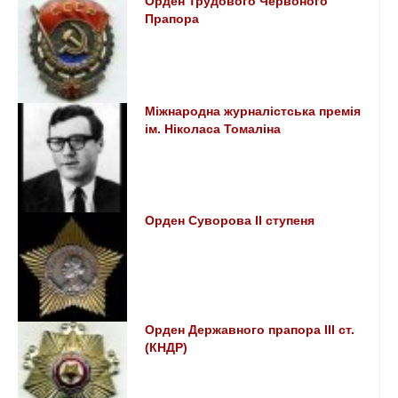
Орден Трудового Червоного
Прапора
Міжнародна журналістська премія
ім. Ніколаса Томаліна
Орден Суворова IІ ступеня
Орден Державного прапора III ст.
(КНДР)