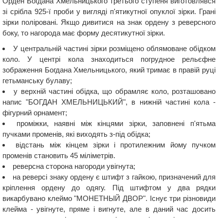
Орден Богдана Хмельницького третього ступеня виготовлявся
зі срібла 925-ї проби у вигляді п'ятикутної опуклої зірки. Грані
зірки поліровані. Якщо дивитися на знак ордену з реверсного
боку, то нагорода має форму десятикутної зірки.
У центральній частині зірки розміщено облямоване обідком
коло. У центрі кола знаходиться погрудное рельєфне
зображення Богдана Хмельницького, який тримає в правій руці
гетьманську булаву;
у верхній частині обідка, що обрамляє коло, розташовано
напис "БОГДАН ХМЕЛЬНИЦЬКИЙ", в нижній частині кола -
фігурний орнамент;
проміжки, наявні між кінцями зірки, заповнені п'ятьма
пучками променів, які виходять з-під обідка;
відстань між кінцем зірки і протилежним йому пучком
променів становить 45 міліметрів.
реверсна сторона нагороди увігнута;
на реверсі знаку ордену є штифт з гайкою, призначений для
кріплення ордену до одягу. Під штифтом у два рядки
викарбувано клеймо "МОНЕТНЫЙ ДВОР". Існує три різновиди
клейма - увігнуте, пряме і вигнуте, але в даний час досить