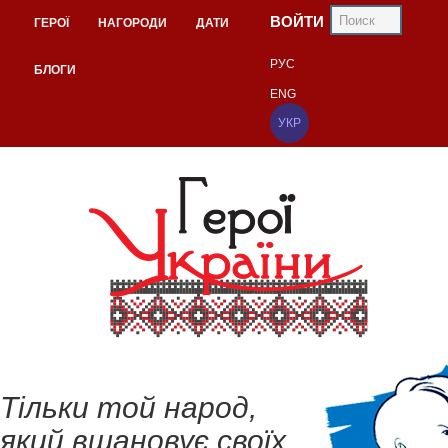
ВОЙТИ
ГЕРОЇ
НАГОРОДИ
ДАТИ
РУС
БЛОГИ
ENG
УКР
Тільки той народ,
який вшановує своїх