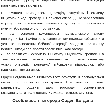
командири підрозділів партизанських загонів і командири
партизанських загонів за:
виявлені командиром підрозділу рішучість і сміливу
ініціативу в ході проведення бойової операції, що забезпечила
в результаті захоплення важливого рубежу або населеного
пункту, або поразку сил противника;
за проявлені командиром партизанського загону
винахідливість і сміливість, завдяки яким вдалося забезпечити
успішне проведення бойової операції, завдати противнику
великої шкоди або зірвати ворожі військові заходи;
за завзятість, особисту ініціативу і мужність, проявлені в
ході виконання бойового завдання, які сприяли кінцевому
успіху операції, проведеної військовим підрозділом або
партизанським загоном.
Орден Богдана Хмельницького третього ступеня пропонується
носити на правій стороні грудей. При наявності інших
радянських орденів дану нагороду пропонується
розташовувати після ордену Кутузова третього ступеня.
Особливості нагороди Орден Богдана