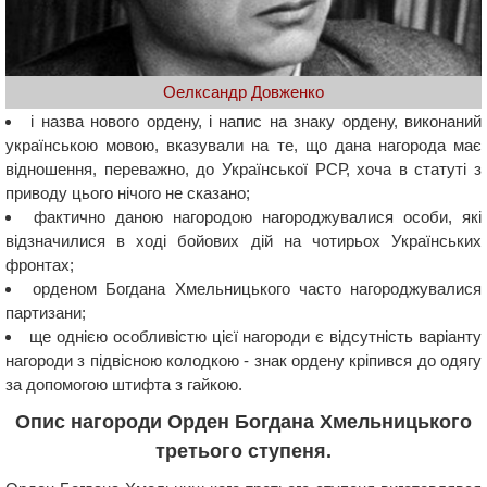
Оелксандр Довженко
і назва нового ордену, і напис на знаку ордену, виконаний
українською мовою, вказували на те, що дана нагорода має
відношення, переважно, до Української РСР, хоча в статуті з
приводу цього нічого не сказано;
фактично даною нагородою нагороджувалися особи, які
відзначилися в ході бойових дій на чотирьох Українських
фронтах;
орденом Богдана Хмельницького часто нагороджувалися
партизани;
ще однією особливістю цієї нагороди є відсутність варіанту
нагороди з підвісною колодкою - знак ордену кріпився до одягу
за допомогою штифта з гайкою.
Опис нагороди Орден Богдана Хмельницького
третього ступеня.