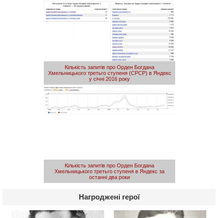
Кількість запитів про Орден Богдана
Хмельницького третьго ступеня (СРСР) в Яндекс
у січні 2016 року
Кількість запитів про Орден Богдана
Хмельницького третьго ступеня в Яндекс за
останні два роки
Нагроджені герої