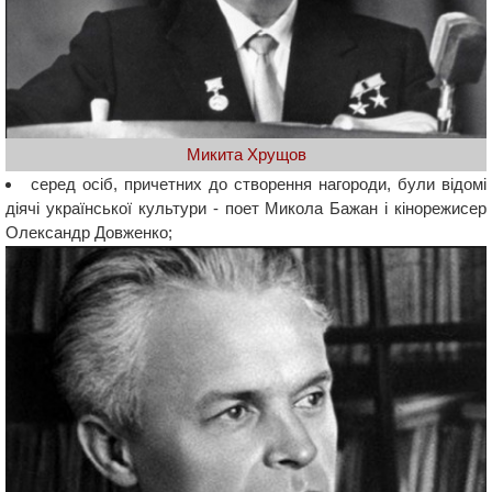
Микита Хрущов
серед осіб, причетних до створення нагороди, були відомі
діячі української культури - поет Микола Бажан і кінорежисер
Олександр Довженко;