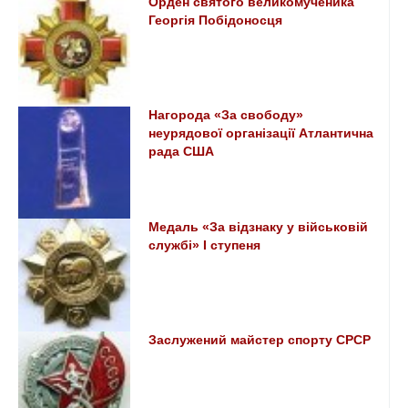
Орден святого великомученика
Георгія Побідоносця
Нагорода «За свободу»
неурядової організації Атлантична
рада США
Медаль «За відзнаку у військовій
службі» I ступеня
Заслужений майстер спорту СРСР