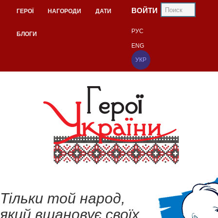
ВОЙТИ
ГЕРОЇ
НАГОРОДИ
ДАТИ
РУС
БЛОГИ
ENG
УКР
Тільки той народ,
який вшановує своїх