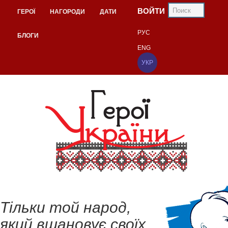
ВОЙТИ
ГЕРОЇ
НАГОРОДИ
ДАТИ
РУС
БЛОГИ
ENG
УКР
Тільки той народ,
який вшановує своїх