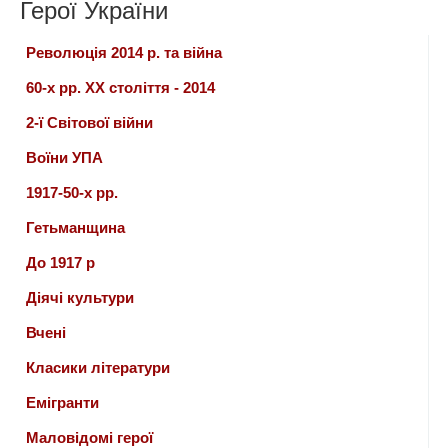
Герої України
Революція 2014 р. та війна
60-х рр. ХХ століття - 2014
2-ї Світової війни
Воїни УПА
1917-50-х рр.
Гетьманщина
До 1917 р
Діячі культури
Вчені
Класики літератури
Емігранти
Маловідомі герої