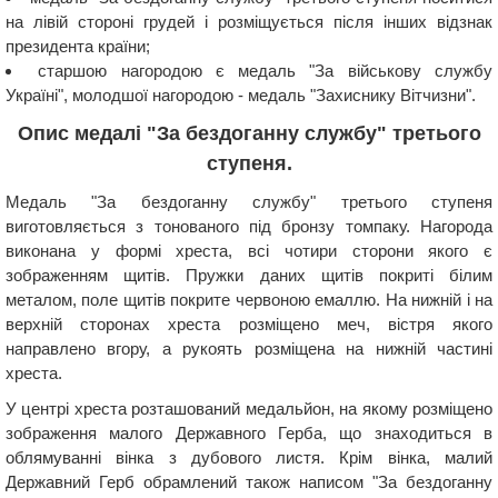
на лівій стороні грудей і розміщується після інших відзнак
президента країни;
старшою нагородою є медаль "За військову службу
Україні", молодшої нагородою - медаль "Захиснику Вітчизни".
Опис медалі "За бездоганну службу" третього
ступеня.
Медаль "За бездоганну службу" третього ступеня
виготовляється з тонованого під бронзу томпаку. Нагорода
виконана у формі хреста, всі чотири сторони якого є
зображенням щитів. Пружки даних щитів покриті білим
металом, поле щитів покрите червоною емаллю. На нижній і на
верхній сторонах хреста розміщено меч, вістря якого
направлено вгору, а рукоять розміщена на нижній частині
хреста.
У центрі хреста розташований медальйон, на якому розміщено
зображення малого Державного Герба, що знаходиться в
облямуванні вінка з дубового листя. Крім вінка, малий
Державний Герб обрамлений також написом "За бездоганну