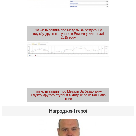
Кількість запитів про Медаль За бездоганну
службу другого ступеня в Яндекс у листопаді
2015 року
Кількість запитів про Медаль За бездоганну
службу другого ступеня в Яндекс за останні два
роки
Нагроджені герої