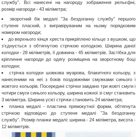
службу". Всі нанесені на нагороду зображення рельєфні,
розмір нагороди - 43 міліметра;
зворотний бік медалі "За бездоганну службу" першого
ступеня плаский, з вигравіруваним на ньому порядковим
номером нагороди;
до верхнього кінця хреста прикріплено кільце з вушком, що
з'єднується з обтягнутою стрічкою колодкою. Ширина даної
колодки - 28 міліметрів, її довжина - 45 міліметрів. Застібка для
кріплення нагороди до одягу розміщена на зворотному боці
колодки;
стрічка колодки шовкова муарова, блакитного кольору, з
нанесеними на неї з боків поздовжніми смужками синього і
жовтого кольорів. Посередині стрічки завдано три жовті смуги і
чотири смуги синього кольору, ширина кожної зі смуг становить
3 міліметра. Ширина усієї стрічки становить 24 міліметра;
планка медалі - пластина прямокутної форми, обтягнута
стрічкою відповідно до ступеня медалі "За бездоганну
службу". Розмір планки медалі: ширина - 24 міліметра, висота -
12 міліметрів.