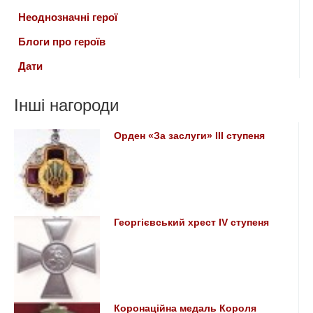
Неоднозначні герої
Блоги про героїв
Дати
Інші нагороди
Орден «За заслуги» ІІІ ступеня
Георгієвський хрест ІV ступеня
Коронаційна медаль Короля