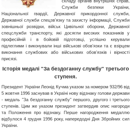
складу органів внутрішніх справ,
Служби безпеки України,
Національної гвардії, Державної прикордонної служби,
Державної служби спецзв'язку та захисту інформації, Служби
зовнішньої розвідки, військ Цивільної оборони, Державної
спецслужби транспорту, які досягли високих показників у
професійній і в бойовій підготовці, успішно керували
підлеглими і виконували інші військові обов'язки та є взірцем
виконання службових або військових обов'язків і вірності
присязі.
Історія медалі "За бездоганну службу" третього
ступеня.
Президент України Леонід Кучма указом за номером 932/96 від
5 жовтня 1996 заснував в Україні нову відзнаку голови держави
- ​​медаль "За бездоганну службу" першого, другого і третього
ступенів. Цим же указом президент затвердив опис нагороди
та Положення про відзнаку. Перше нагородження медаллю
відбулося 4 грудня 1996 року, напередодні Дня Збройних сил
України.