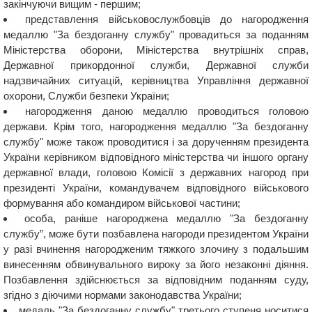
закінчуючи вищим - першим;
представлення військовослужбовців до нагородження
медаллю "За бездоганну службу" провадиться за поданням
Міністерства оборони, Міністерства внутрішніх справ,
Державної прикордонної служби, Державної служби
надзвичайних ситуацій, керівництва Управління державної
охорони, Служби безпеки України;
нагородження даною медаллю проводиться головою
держави. Крім того, нагородження медаллю "За бездоганну
службу" може також проводитися і за дорученням президента
України керівником відповідного міністерства чи іншого органу
державної влади, головою Комісії з державних нагород при
президенті України, командувачем відповідного військового
формування або командиром військової частини;
особа, раніше нагороджена медаллю "За бездоганну
службу”, може бути позбавлена ​​нагороди президентом України
у разі вчинення нагородженим тяжкого злочину з подальшим
винесенням обвинувального вироку за його незаконні діяння.
Позбавлення здійснюється за відповідним поданням суду,
згідно з діючими нормами законодавства України;
медаль "За бездоганну службу" третього ступеня носитися