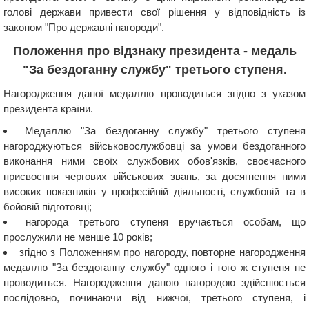
голові держави привести свої рішення у відповідність із
законом "Про державні нагороди".
Положення про відзнаку президента - медаль
"За бездоганну службу" третього ступеня.
Нагородження даної медаллю проводиться згідно з указом
президента країни.
Медаллю "За бездоганну службу" третього ступеня
нагороджуються військовослужбовці за умови бездоганного
виконання ними своїх службових обов'язків, своєчасного
присвоєння чергових військових звань, за досягнення ними
високих показників у професійній діяльності, службовій та в
бойовій підготовці;
нагорода третього ступеня вручається особам, що
прослужили не менше 10 років;
згідно з Положенням про нагороду, повторне нагородження
медаллю "За бездоганну службу" одного і того ж ступеня не
проводиться. Нагородження даною нагородою здійснюється
послідовно, починаючи від нижчої, третього ступеня, і