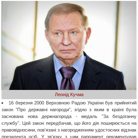
Леонід Кучма
16 березня 2000 Верховною Радою України був прийнятий
закон "Про державні нагороди", згідно з яким в країні була
заснована ​​нова держнагорода - медаль "За бездоганну
службу". Цей закон передбачав, що його дія поширюється на
правовідносини, пов'язані з нагородженням удостоєних відзнак
президента осіб. У зв'язку з цим парламент рекомендував