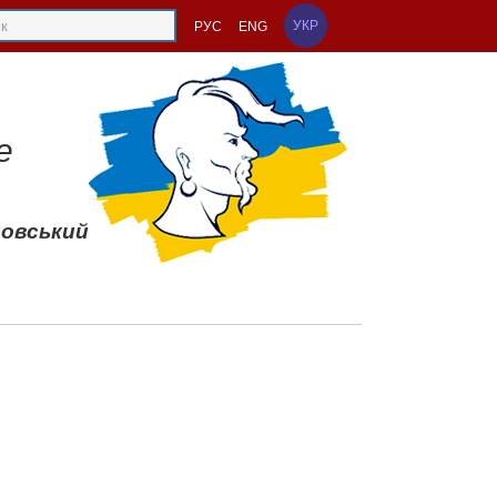
УКР
РУС
ENG
е
совський