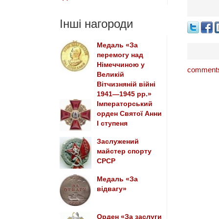
Інші нагороди
Медаль «За
перемогу над
Німеччиною у
comments
Великій
Вітчизняній війні
1941—1945 рр.»
Імператорський
орден Святої Анни
І ступеня
Заслужений
майстер спорту
СРСР
Медаль «За
відвагу»
Орден «За заслуги