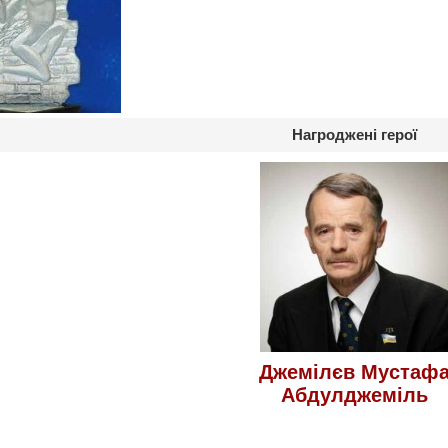
Нагроджені герої
Джемілєв Мустаф
Абдулджеміль