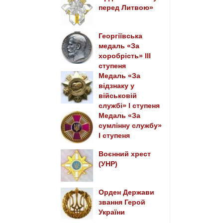
перед Литвою»
Георгіївська
медаль «За
хоробрість» III
ступеня
Медаль «За
відзнаку у
військовій
службі» I ступеня
Медаль «За
сумлінну службу»
I ступеня
Воєнний хрест
(УНР)
Орден Держави
звання Герой
України