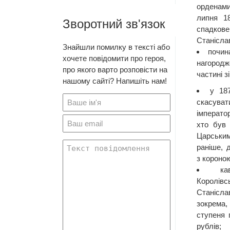
орденами
липня 1
Зворотний зв'язок
спадкове
Станісла
Знайшли помилку в тексті або
почин
хочете повідомити про героя,
нагородж
про якого варто розповісти на
частині зі
нашому сайті? Напишіть нам!
у 18
скасува
імперато
хто був 
Царськи
раніше, 
з короно
ка
Королі
Станісл
зокрема,
ступеня 
рублів;