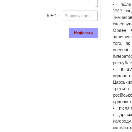
після
1917 роц
5 + 4 =
Тимчасо
скасовув
Орден С
Надіслати
залишив
того, як
внесен
імперат
республі
в ці
видано п
Царськи
третього
російсько
орденів т
після
і Царськ
нагороду
які мають