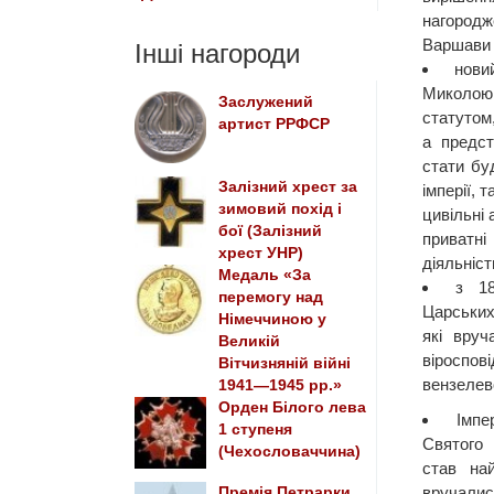
нагород
Варшави 
Інші нагороди
нови
Миколою 
Заслужений
статутом,
артист РРФСР
а предст
стати бу
Залізний хрест за
імперії, 
зимовий похід і
цивільні 
бої (Залізний
приватні
хрест УНР)
діяльніст
Медаль «За
з 18
перемогу над
Царськи
Німеччиною у
які вруч
Великій
віроспо
Вітчизняній війні
вензелев
1941—1945 рр.»
Орден Білого лева
Імпе
1 ступеня
Святого
(Чехословаччина)
став на
вручали
Премія Петрарки