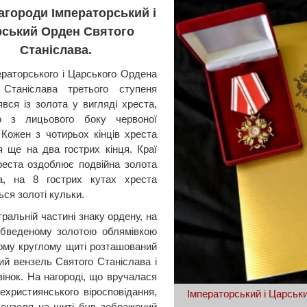
агороди Імператорський і
ський Орден Святого
Станіслава.
ераторського і Царського Ордена
 Станіслава третього ступеня
явся із золота у вигляді хреста,
го з лицьового боку червоної
 Кожен з чотирьох кінців хреста
я ще на два гострих кінця. Краї
реста оздоблює подвійна золота
ка, на 8 гострих кутах хреста
ься золоті кульки.
ральній частині знаку ордену, на
обведеному золотою облямівкою
ому круглому щиті розташований
ий вензель Святого Станіслава і
вінок. На нагороді, що вручалася
ехристиянського віросповідання,
Імператорський і Царськ
вензеля на щиті був зображений