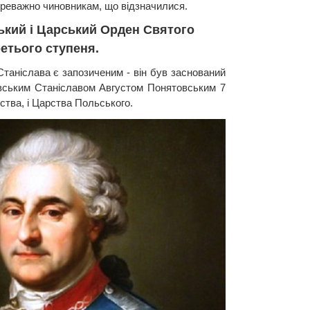
переважно чиновникам, що відзначилися.
ький і Царський Орден Святого
етього ступеня.
таніслава є запозиченим - він був заснований
вським Станіславом Августом Понятовським 7
гства, і Царства Польського.