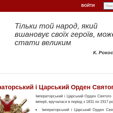
ВОЙТИ
Тільки той народ, який
вшановує своїх героїв, мож
стати великим
К. Роко
раторський і Царський Орден Святого
Імператорський і Царський Орден Святого С
імперії, вручалася в період з 1831 по 1917 ро
Імператорський і Царський Орден Свя