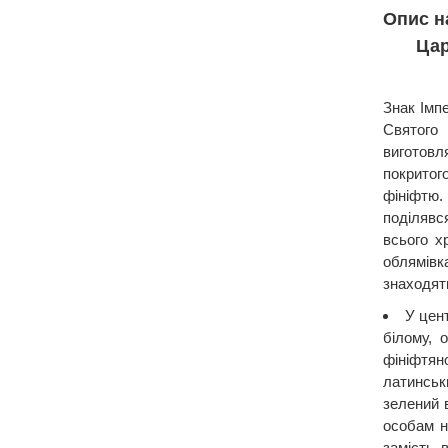
Опис н
Цар
Знак Імп
Святого
виготовл
покрито
фініфтю.
поділявс
всього х
облямів
знаходят
У цент
білому, 
фініфтян
латинськ
зелений 
особам н
замість 