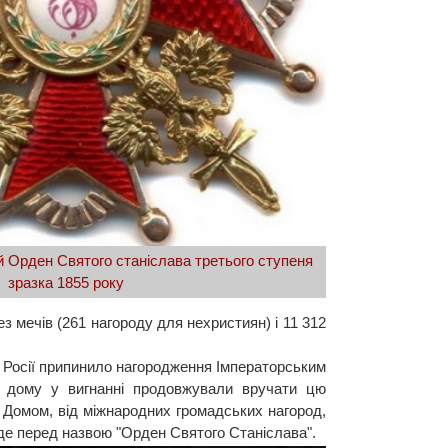
й Орден Святого станіслава третього ступеня
зразка 1855 року
з мечів (261 нагороду для нехристиян) і 11 312
ї Росії припинило нагородження Імператорським
о дому у вигнанні продовжували вручати цю
 Домом, від міжнародних громадських нагород,
 іде перед назвою "Орден Святого Станіслава".