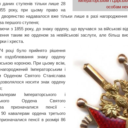
Імператорський і Царськ
 даних ступенів тільки лише 28
особам нех
855 року, при цьому право на
 дворянство надавалося вже тільки лише в разі нагородження
ва першого ступеня;
аючи з 1855 року, до знаку ордену, що вручався за військові ві
ення таким же орденом за невійськові заслуги, але більш вис
рки і хреста.
74 році було прийнято рішення
ти оздоблювання знаку ордену
рською короною. При цьому всім,
нагороджений Імператорським і
м Орденом Святого Станіслава
дозволялося носити знак ордену
ю;
валерам Імператорського і
вського Ордена Святого
ава призначалися пенсії -
 90 кавалерам ордена третього
призначалися пенсії в розмірі 86