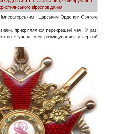
ий Орден Святого Станіслава, який вручався
ристиянського віросповідання
 Імператорським і Царським Орденом Святого
дзнаки, прикріплялися перехрещені мечі. У разі
окого ступеня, мечі розміщувалися у верхній