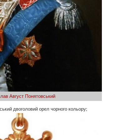
слав Август Понятовський
йський двоголовий орел чорного кольору;