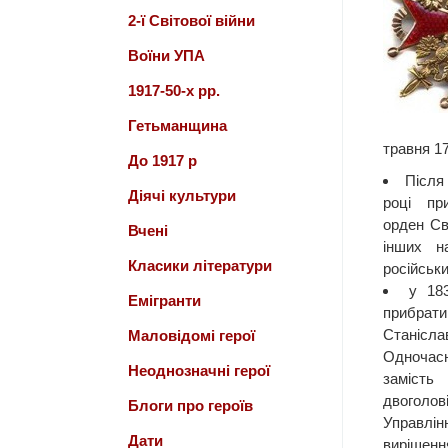
2-ї Світової війни
Воїни УПА
1917-50-х рр.
Гетьманщина
травня 17
До 1917 р
Після 
Діячі культури
році пр
орден Св
Вчені
інших н
Класики літератури
російськи
у 18
Емігранти
прибрат
Станісла
Маловідомі герої
Одночасн
Неоднозначні герої
замість
двоголо
Блоги про героїв
Управлі
Дати
виріше