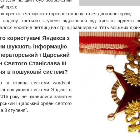
ий орел;
ах хреста з чотирьох сторін розташовуються двоголові орли;
 ордену третього ступеня відрізнявся від хрестів орденів 
алося носити в петлиці на стрічці завширшки п'ять восьмих дюй
то користувачі Яндекса з
їни шукають інформацію
ператорський і Царський
 Святого Станіслава III
ня в пошуковій системі?
о зі скрина системи wordstat,
ачі пошукової системи Яндекс в
016 року не цікавилися запитом
орський і царський орден святого
а 3 ступеня".