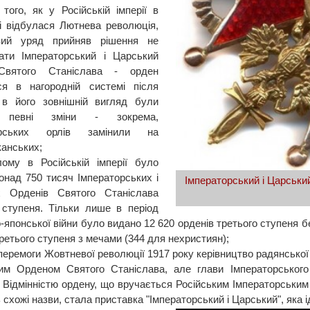
 того, як у Російській імперії в
і відбулася Лютнева революція,
вий уряд прийняв рішення не
ати Імператорський і Царський
вятого Станіслава - орден
ся в нагородній системі після
 в його зовнішній вигляд були
і певні зміни - зокрема,
орських орлів замінили на
канських;
лому в Російській імперії було
онад 750 тисяч Імператорських і
Імператорський і Царськи
х Орденів Святого Станіслава
 ступеня. Тільки лише в період
-японської війни було видано 12 620 орденів третього ступеня бе
ретього ступеня з мечами (344 для нехристиян);
 перемоги Жовтневої революції 1917 року керівництво радянсько
им Орденом Святого Станіслава, але глави Імператорськог
. Відмінністю ордену, що вручається Російським Імператорським
 схожі назви, стала приставка "Імператорський і Царський", яка