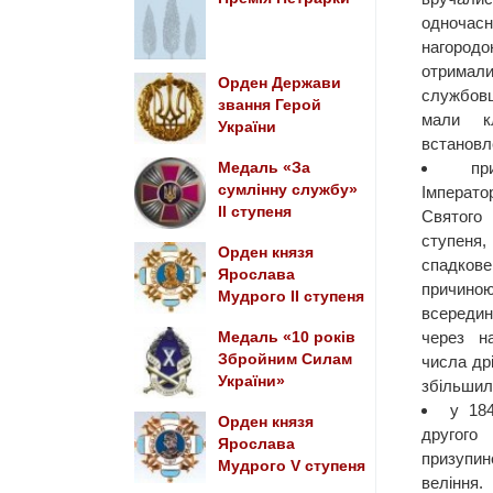
одночас
нагород
отрима
Орден Держави
службовці
звання Герой
мали к
України
встановл
пр
Медаль «За
сумлінну службу»
Імперат
II ступеня
Святого
ступеня
Орден князя
спадков
Ярослава
причино
Мудрого ІІ ступеня
всередин
через н
Медаль «10 років
Збройним Силам
числа др
України»
збільшил
у 18
Орден князя
другог
Ярослава
призупи
Мудрого V ступеня
веління