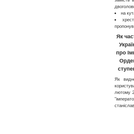
двоголов
на кут
хрест
пропонув
Як час
Укра
про Ім
Орден
ступе
Як видн
користув
лютому 2
"імперат
станіслав