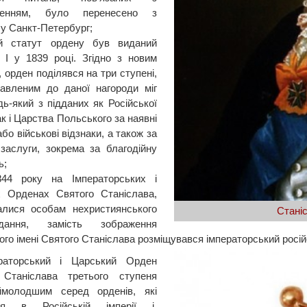
женням, було перенесено з
у Санкт-Петербург;
й статут ордену був виданий
I у 1839 році. Згідно з новим
 орден поділявся на три ступені,
авленим до даної нагороди міг
дь-який з підданих як Російської
так і Царства Польського за наявні
або військові відзнаки, а також за
 заслуги, зокрема за благодійну
ь;
44 року на Імператорських і
х Орденах Святого Станіслава,
алися особам нехристиянського
Стані
відання, замість зображення
ого імені Святого Станіслава розміщувався імператорський росі
раторський і Царський Орден
 Станіслава третього ступеня
ймолодшим серед орденів, які
ся в Російській імперії і,