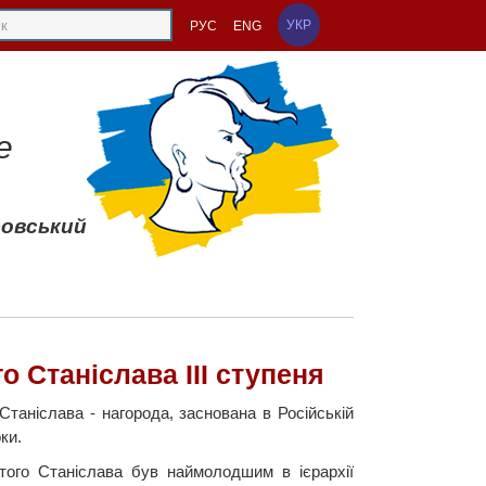
УКР
РУС
ENG
е
совський
 Станіслава III ступеня
таніслава - нагорода, заснована в Російській
ки.
того Станіслава був наймолодшим в ієрархії