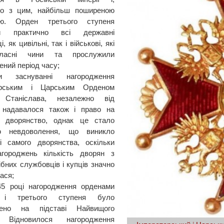
но з цим, найбільш поширеною
ою. Орден третього ступеня
ли практично всі державні
, як цивільні, так і військові, які
ласні чини та прослужили
ений період часу;
и заснуванні нагородження
орським і Царським Орденом
 Станіслава, незалежно від
, надавалося також і право на
е дворянство, однак це стало
ю невдоволення, що виникло
і самого дворянства, оскільки
агороджень кількість дворян з
ібних службовців і купців значно
ася;
45 році нагородження орденами
о і третього ступеня було
нено на підставі Найвищого
. Відновилося нагородження