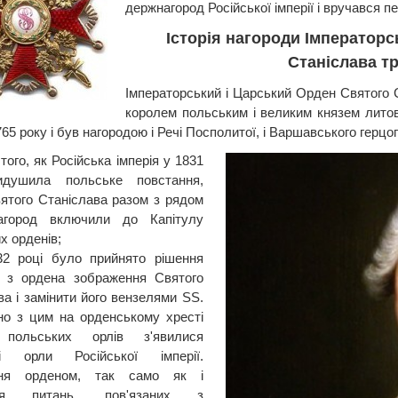
держнагород Російської імперії і вручався 
Історія нагороди Імператорс
Станіслава тр
Імператорський і Царський Орден Святого С
королем польським і великим князем лито
65 року і був нагородою і Речі Посполитої, і Варшавського герцо
того, як Російська імперія у 1831
идушила польське повстання,
ятого Станіслава разом з рядом
агород включили до Капітулу
х орденів;
32 році було прийнято рішення
и з ордена зображення Святого
ва і замінити його вензелями SS.
о з цим на орденському хресті
 польських орлів з'явилися
ві орли Російської імперії.
ння орденом, так само як і
ння питань, пов'язаних з