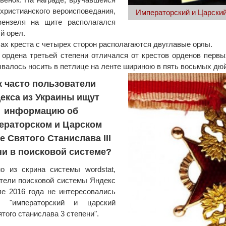
христианского вероисповедания,
Императорский и Царский
вензеля на щите располагался
й орел.
лах креста с четырех сторон располагаются двуглавые орлы.
 ордена третьей степени отличался от крестов орденов первы
валось носить в петлице на ленте шириною в пять восьмых дю
к часто пользователи
екса из Украины ищут
информацию об
ераторском и Царском
е Святого Станислава III
ни в поисковой системе?
о из скрина системы wordstat,
тели поисковой системы Яндекс
е 2016 года не интересовались
м "императорский и царский
ятого станислава 3 степени".