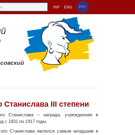
РУС
УКР
ENG
ый
т
ссовский
Станислава III степени
го Станислава – награда, учрежденная в
д с 1831 по 1917 годы.
того Станислава являлся самым младшим в