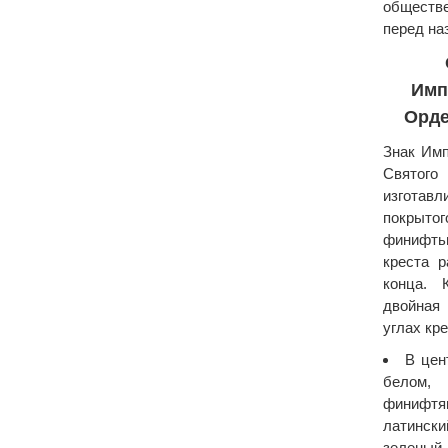
обществе
перед на
Имп
Орде
Знак Имп
Святого
изготавл
покрыто
финифть
креста 
конца. 
двойная
углах кр
В цен
белом, 
финифтя
латински
зеленый 