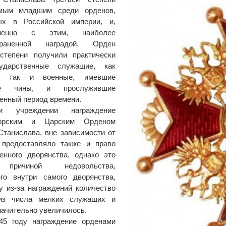
мым младшим среди орденов,
ых в Российской империи, и,
еменно с этим, наиболее
траненной наградой. Орден
 степени получили практически
ударственные служащие, как
е, так и военные, имевшие
ые чины, и прослужившие
енный период времени.
и учреждении награждение
торским и Царским Орденом
Станислава, вне зависимости от
, предоставляло также и право
енного дворянства, однако это
причиной недовольства,
его внутри самого дворянства,
у из-за награждений количество
из числа мелких служащих и
начительно увеличилось.
45 году награждение орденами