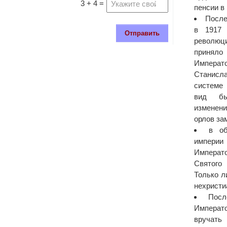
3 + 4 =
пенсии в
После
в 1917 
Отправить
революц
принял
Императо
Станисла
системе 
вид бы
изменени
орлов за
в об
империи
Импера
Святого
Только л
нехристи
Посл
Императ
вручать