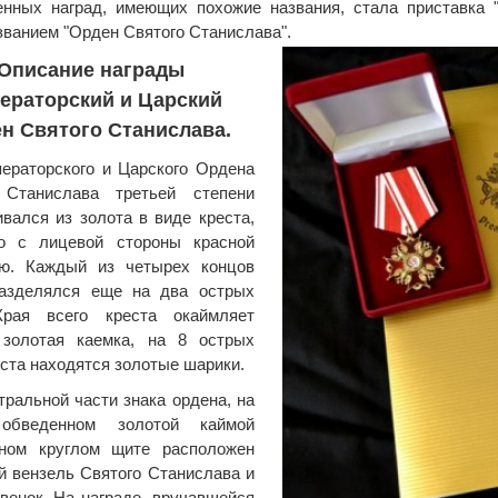
нных наград, имеющих похожие названия, стала приставка "
званием "Орден Святого Станислава".
Описание награды
ераторский и Царский
н Святого Станислава.
ераторского и Царского Ордена
 Станислава третьей степени
ивался из золота в виде креста,
го с лицевой стороны красной
ю. Каждый из четырех концов
разделялся еще на два острых
Края всего креста окаймляет
 золотая каемка, на 8 острых
еста находятся золотые шарики.
тральной части знака ордена, на
обведенном золотой каймой
ном круглом щите расположен
й вензель Святого Станислава и
венок. На награде, вручавшейся