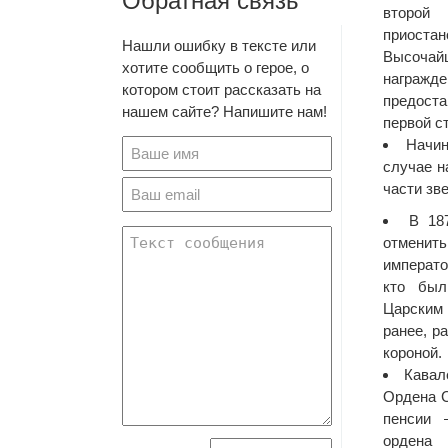
Обратная связь
второй
приос
Нашли ошибку в тексте или
Высочай
хотите сообщить о герое, о
награжде
котором стоит рассказать на
предост
нашем сайте? Напишите нам!
первой с
Начин
случае н
части зв
В 18
отмени
императо
кто был
Царским
ранее, р
короной.
Кавал
Ордена С
пенсии 
ордена 