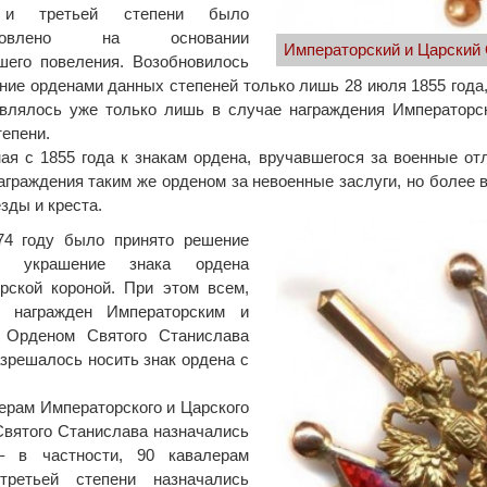
 и третьей степени было
тановлено на основании
Императорский и Царский 
шего повеления. Возобновилось
ние орденами данных степеней только лишь 28 июля 1855 года,
авлялось уже только лишь в случае награждения Император
тепени.
ая с 1855 года к знакам ордена, вручавшегося за военные от
аграждения таким же орденом за невоенные заслуги, но более 
езды и креста.
74 году было принято решение
ть украшение знака ордена
рской короной. При этом всем,
 награжден Императорским и
 Орденом Святого Станислава
азрешалось носить знак ордена с
ерам Императорского и Царского
вятого Станислава назначались
– в частности, 90 кавалерам
третьей степени назначались