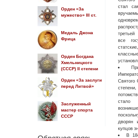
стал са
Орден «За
вручаем
мужество» III ст.
одновр
распрос
Медаль Джона
третьей
Фрица
все гос
статски
классн
Орден Богдана
установл
Хмельницкого
Пр
(СССР) II степени
Импера
Орден «За заслуги
Святого 
перед Литвой»
степени
потомств
стало 
Заслуженный
возникш
мастер спорта
поскольк
СССР
дворян 
купцов з
В 18