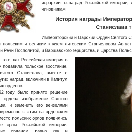
иерархии госнаград Российской империи,
чиновникам.
История награды Император
Станислава т
Императорский и Царский Орден Святого С
 польским и великим князем литовским Станиславом Август
 и Речи Посполитой, и Варшавского герцогства, и Царства Польс
 того, как Российская империя в
у подавила польское восстание,
вятого Станислава, вместе с
угих наград, включили в Капитул
их орденов.
32 году было принято решение
с ордена изображение Святого
ава, и заменить его вензелями
овременно с этим на орденском
место польских орлов появились
ые орлы Российской империи.
ение орденом, равно как и