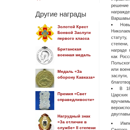
решени
награжд
Другие награды
Варшавы 
Нов
Золотой Крест
Николаем
Боевой Заслуги
статуту
первого класса
степени
Британская
награде 
военная медаль
как Росс
Польско
или воен
Медаль «За
заслу
оборону Кавказа»
благотво
В 18
Премия «Свет
Царских
справедливости»
вручае
вероиспо
двуглавы
Нагрудный знак
«За отличие в
Имп
службе» II степени
Святого