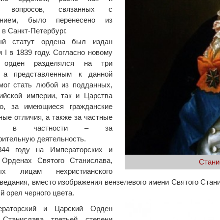
е вопросов, связанных с
ением, было перенесено из
в Санкт-Петербург.
ый статут ордена был издан
 I в 1839 году. Согласно новому
, орден разделялся на три
, а представленным к данной
мог стать любой из подданных,
ийской империи, так и Царства
го, за имеющиеся гражданские
ные отличия, а также за частные
ги, в частности – за
рительную деятельность.
44 году на Императорских и
 Орденах Святого Станислава,
Стани
мых лицам нехристианского
ведания, вместо изображения вензелевого имени Святого Стан
й орел черного цвета.
ераторский и Царский Орден
 Станислава третьей степени