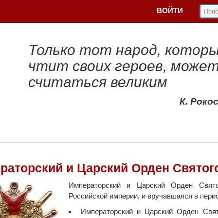
ВОЙТИ
Только тот народ, котор
чтит своих героев, може
считаться великим
К. Роко
раторский и Царский Орден Святого 
Императорский и Царский Орден Свято
Российской империи, и вручавшаяся в перио
Императорский и Царский Орден Свя