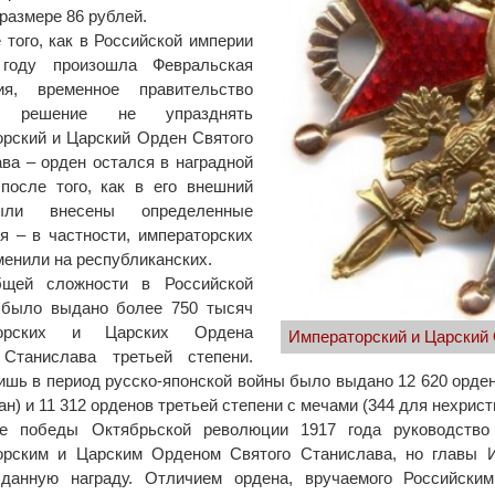
 размере 86 рублей.
 того, как в Российской империи
году произошла Февральская
ия, временное правительство
о решение не упразднять
рский и Царский Орден Святого
ва – орден остался в наградной
после того, как в его внешний
ли внесены определенные
я – в частности, императорских
менили на республиканских.
щей сложности в Российской
 было выдано более 750 тысяч
торских и Царских Ордена
Императорский и Царский 
 Станислава третьей степени.
ишь в период русско-японской войны было выдано 12 620 орден
ан) и 11 312 орденов третьей степени с мечами (344 для нехрист
е победы Октябрьской революции 1917 года руководство 
орским и Царским Орденом Святого Станислава, но главы И
 данную награду. Отличием ордена, вручаемого Российск