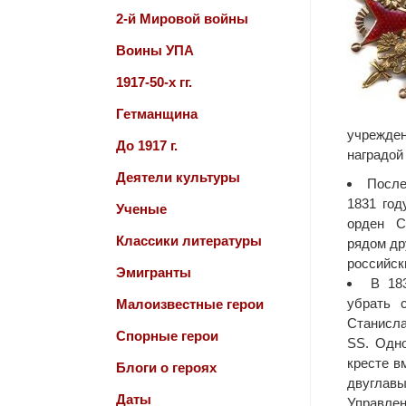
2-й Мировой войны
Воины УПА
1917-50-х гг.
Гетманщина
учрежден
До 1917 г.
наградой
Деятели культуры
После
1831 год
Ученые
орден С
Классики литературы
рядом др
российск
Эмигранты
В 18
убрать 
Малоизвестные герои
Станисл
Спорные герои
SS. Одн
кресте в
Блоги о героях
двуглав
Даты
Управл