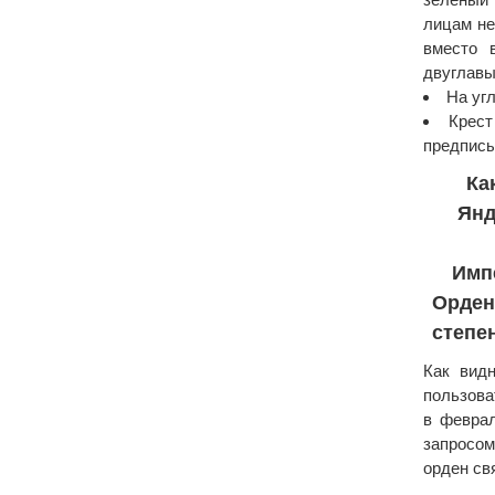
лицам не
вместо 
двуглавы
На уг
Крест
предписы
Ка
Янд
Имп
Орден
степе
Как видн
пользова
в феврал
запросо
орден св