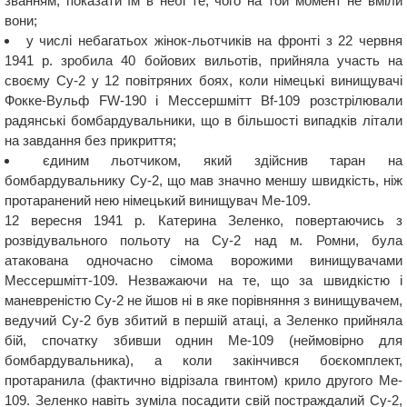
званням, показати їм в небі те, чого на той момент не вміли
вони;
у числі небагатьох жінок-льотчиків на фронті з 22 червня
1941 р. зробила 40 бойових вильотів, прийняла участь на
своєму Су-2 у 12 повітряних боях, коли німецькі винищувачі
Фокке-Вульф FW-190 і Мессершмітт Bf-109 розстрілювали
радянські бомбардувальники, що в більшості випадків літали
на завдання без прикриття;
єдиним льотчиком, який здійснив таран на
бомбардувальнику Су-2, що мав значно меншу швидкість, ніж
протаранений нею німецький винищувач Me-109.
12 вересня 1941 р. Катерина Зеленко, повертаючись з
розвідувального польоту на Су-2 над м. Ромни, була
атакована одночасно сімома ворожими винищувачами
Мессершмітт-109. Незважаючи на те, що за швидкістю і
маневреністю Су-2 не йшов ні в яке порівняння з винищувачем,
ведучий Су-2 був збитий в першій атаці, а Зеленко прийняла
бій, спочатку збивши однин Me-109 (неймовірно для
бомбардувальника), а коли закінчився боєкомплект,
протаранила (фактично відрізала гвинтом) крило другого Me-
109. Зеленко навіть зуміла посадити свій постраждалий Су-2,