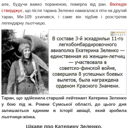
але, будучи важко пораненою, померла від ран.
Вікіпедія
стверджує
, що після тарана Зеленко намагалася піти на другий
таран, Me-109 ухилився, і саме він підбив і розстріляв
легендарну льотчицю.
Таран, що здійснила старший лейтенант Катерина Зеленко
у бою під м. Ромни Сумської області, до цього дня
залишається єдиним в історії авіації, який зробила
льотчиця-жінка.
Цікаве про Катерину Зеленко.