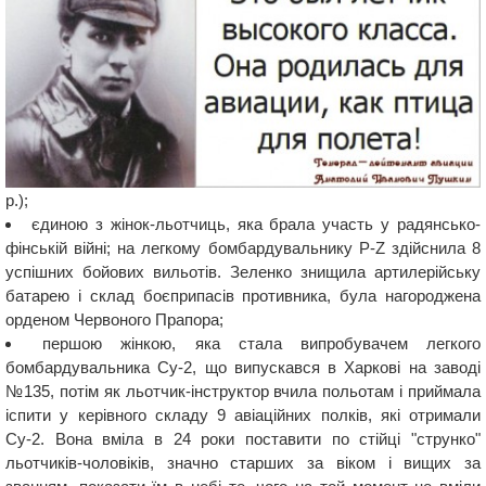
р.);
єдиною з жінок-льотчиць, яка брала участь у радянсько-
фінській війні; на легкому бомбардувальнику Р-Z здійснила 8
успішних бойових вильотів. Зеленко знищила артилерійську
батарею і склад боєприпасів противника, була нагороджена
орденом Червоного Прапора;
першою жінкою, яка стала випробувачем легкого
бомбардувальника Су-2, що випускався в Харкові на заводі
№135, потім як льотчик-інструктор вчила польотам і приймала
іспити у керівного складу 9 авіаційних полків, які отримали
Су-2. Вона вміла в 24 роки поставити по стійці "струнко"
льотчиків-чоловіків, значно старших за віком і вищих за