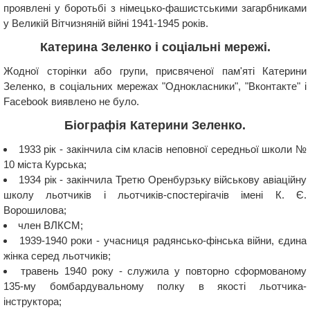
проявлені у боротьбі з німецько-фашистськими загарбниками
у Великій Вітчизняній війні 1941-1945 років.
Катерина Зеленко і соціальні мережі.
Жодної сторінки або групи, присвяченої пам'яті Катерини
Зеленко, в соціальних мережах "Однокласники", "Вконтакте" і
Facebook виявлено не було.
Біографія Катерини Зеленко.
1933 рік - закінчила сім класів неповної середньої школи №
10 міста Курська;
1934 рік - закінчила Третю Оренбурзьку військову авіаційну
школу льотчиків і льотчиків-спостерігачів імені К. Є.
Ворошилова;
член ВЛКСМ;
1939-1940 роки - учасниця радянсько-фінська війни, єдина
жінка серед льотчиків;
травень 1940 року - служила у повторно сформованому
135-му бомбардувальному полку в якості льотчика-
інструктора;