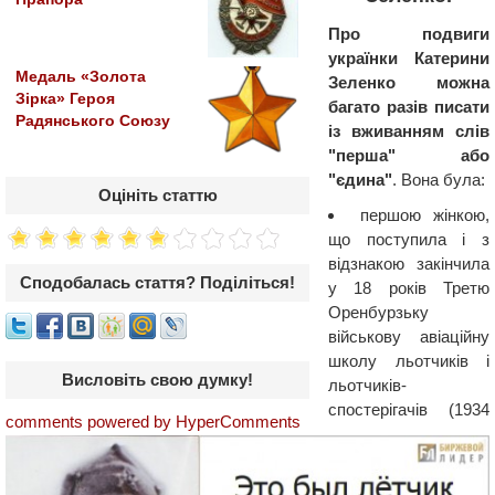
Про подвиги
українки Катерини
Медаль «Золота
Зеленко можна
Зірка» Героя
багато разів писати
Радянського Союзу
із вживанням слів
"перша" або
"єдина"
. Вона була:
Оцініть статтю
першою жінкою,
що поступила і з
відзнакою закінчила
Сподобалась стаття? Поділіться!
у 18 років Третю
Оренбурзьку
військову авіаційну
школу льотчиків і
Висловіть свою думку!
льотчиків-
спостерігачів (1934
comments powered by HyperComments