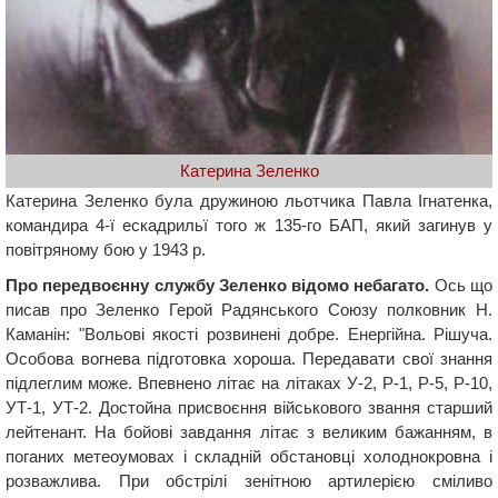
Катерина Зеленко
Катерина Зеленко була дружиною льотчика Павла Ігнатенка,
командира 4-ї ескадрильї того ж 135-го БАП, який загинув у
повітряному бою у 1943 р.
Про передвоєнну службу Зеленко відомо небагато.
Ось що
писав про Зеленко Герой Радянського Союзу полковник Н.
Каманін: "Вольові якості розвинені добре. Енергійна. Рішуча.
Особова вогнева підготовка хороша. Передавати свої знання
підлеглим може. Впевнено літає на літаках У-2, Р-1, Р-5, Р-10,
УТ-1, УТ-2. Достойна присвоєння військового звання cтарший
лейтенант. На бойові завдання літає з великим бажанням, в
поганих метеоумовах і складній обстановці холоднокровна і
розважлива. При обстрілі зенітною артилерією сміливо