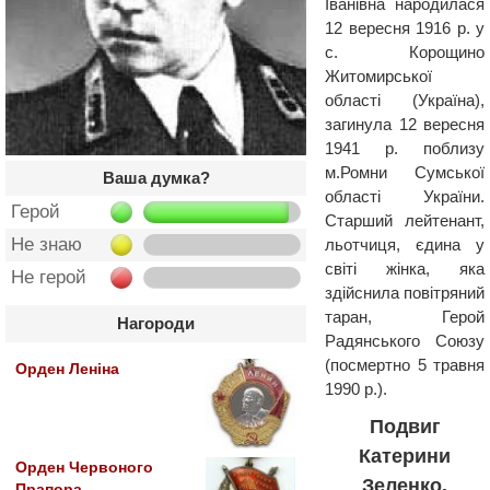
Іванівна народилася
12 вересня 1916 р. у
с. Корощино
Житомирської
області (Україна),
загинула 12 вересня
1941 р. поблизу
м.Ромни Сумської
Ваша думка?
області України.
Герой
Старший лейтенант,
Не знаю
льотчиця, єдина у
світі жінка, яка
Не герой
здійснила повітряний
таран, Герой
Нагороди
Радянського Союзу
(посмертно 5 травня
Орден Леніна
1990 р.).
Подвиг
Катерини
Орден Червоного
Зеленко.
Прапора