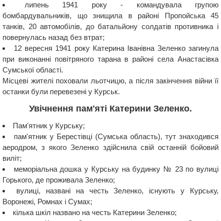
липень 1941 року - командувала групою
бомбардувальників, що знищила в районі Пропойська 45
танків, 20 автомобілів, до батальйону солдатів противника і
повернулась назад без втрат;
12 вересня 1941 року Катерина Іванівна Зеленко загинула
при виконанні повітряного тарана в районі села Анастасівка
Сумської області.
Місцеві жителі поховали льотчицю, а після закінчення війни її
останки були перевезені у Курськ.
Увічнення пам'яті Катерини Зеленко.
Пам'ятник у Курську;
пам'ятник у Берестівці (Сумська область), тут знаходився
аеродром, з якого Зеленко здійснила свій останній бойовий
виліт;
меморіальна дошка у Курську на будинку № 23 по вулиці
Горького, де проживала Зеленко;
вулиці, названі на честь Зеленко, існують у Курську,
Воронежі, Ромнах і Сумах;
кілька шкіл названо на честь Катерини Зеленко;