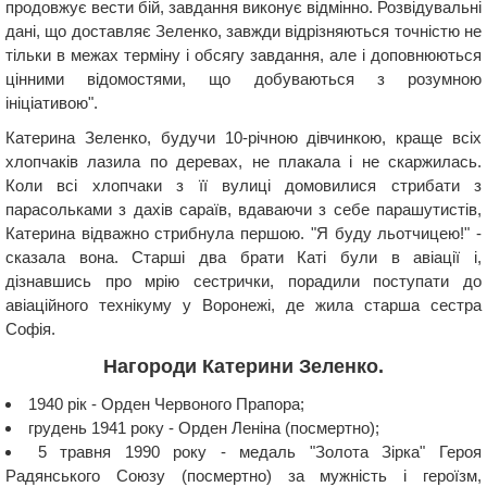
продовжує вести бій, завдання виконує відмінно. Розвідувальні
дані, що доставляє Зеленко, завжди відрізняються точністю не
тільки в межах терміну і обсягу завдання, але і доповнюються
цінними відомостями, що добуваються з розумною
ініціативою".
Катерина Зеленко, будучи 10-річною дівчинкою, краще всіх
хлопчаків лазила по деревах, не плакала і не скаржилась.
Коли всі хлопчаки з її вулиці домовилися стрибати з
парасольками з дахів сараїв, вдаваючи з себе парашутистів,
Катерина відважно стрибнула першою. "Я буду льотчицею!" -
сказала вона. Старші два брати Каті були в авіації і,
дізнавшись про мрію сестрички, порадили поступати до
авіаційного технікуму у Воронежі, де жила старша сестра
Софія.
Нагороди Катерини Зеленко.
1940 рік - Орден Червоного Прапора;
грудень 1941 року - Орден Леніна (посмертно);
5 травня 1990 року - медаль "Золота Зірка" Героя
Радянського Союзу (посмертно) за мужність і героїзм,