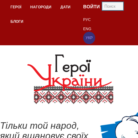
ВОЙТИ
ГЕРОЇ
НАГОРОДИ
ДАТИ
РУС
БЛОГИ
ENG
УКР
Тільки той народ,
який вшановує своїх