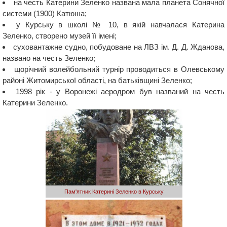
на честь Катерини Зеленко названа мала планета Сонячної
системи (1900) Катюша;
у Курську в школі № 10, в якій навчалася Катерина
Зеленко, створено музей її імені;
суховантажне судно, побудоване на ЛВЗ ім. Д. Д. Жданова,
названо на честь Зеленко;
щорічний волейбольний турнір проводиться в Олевському
районі Житомирської області, на батьківщині Зеленко;
1998 рік - у Воронежі аеродром був названий на честь
Катерини Зеленко.
Пам'ятник Катерині Зеленко в Курську