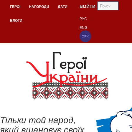
ВОЙТИ
ГЕРОЇ
НАГОРОДИ
ДАТИ
РУС
БЛОГИ
ENG
УКР
Тільки той народ,
який вшановує своїх