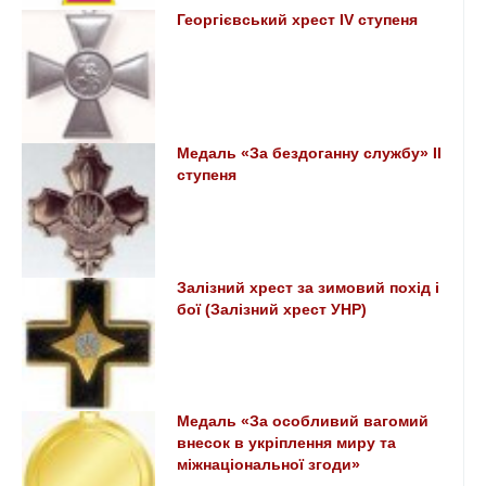
Георгієвський хрест ІV ступеня
Медаль «За бездоганну службу» II
ступеня
Залізний хрест за зимовий похід і
бої (Залізний хрест УНР)
Медаль «За особливий вагомий
внесок в укріплення миру та
міжнаціональної згоди»