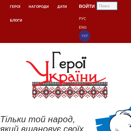
ВОЙТИ
ГЕРОЇ
НАГОРОДИ
ДАТИ
РУС
БЛОГИ
ENG
УКР
Тільки той народ,
який вшановує своїх