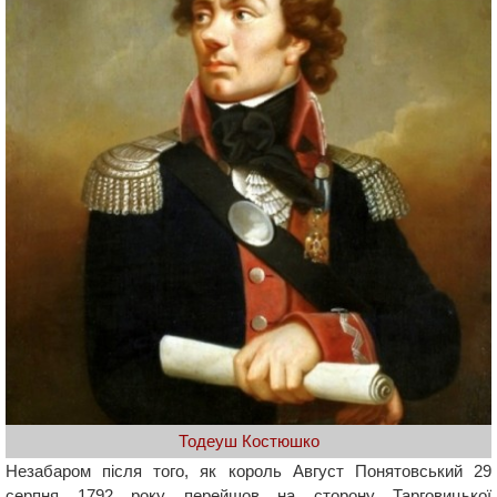
Тодеуш Костюшко
Незабаром після того, як король Август Понятовський 29
серпня 1792 року перейшов на сторону Тарговицької