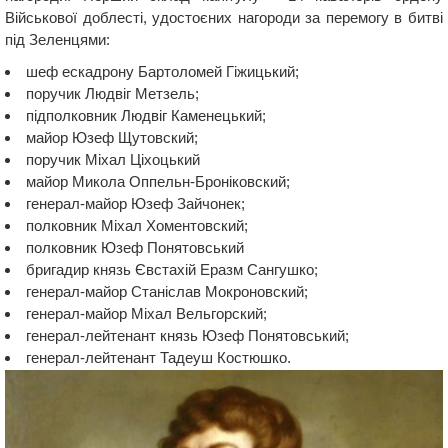
Військової доблесті, удостоєних нагороди за перемогу в битві
під Зеленцями:
шеф ескадрону Бартоломей Гіжицький;
поручик Людвіг Метзель;
підполковник Людвіг Каменецький;
майор Юзеф Щутовский;
поручик Міхал Ціхоцький
майор Микола Оппельн-Броніковский;
генерал-майор Юзеф Зайчонек;
полковник Міхал Хоментовский;
полковник Юзеф Понятовський
бригадир князь Євстахій Еразм Сангушко;
генерал-майор Станіслав Мокроновский;
генерал-майор Міхал Вельгорский;
генерал-лейтенант князь Юзеф Понятовський;
генерал-лейтенант Тадеуш Костюшко.