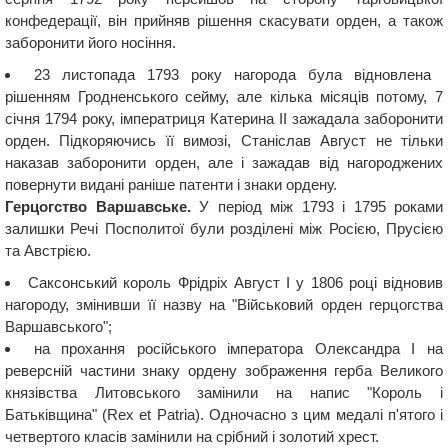
конфедерації, він прийняв рішення скасувати орден, а також
заборонити його носіння.
23 листопада 1793 року нагорода була відновлена ​​
рішенням Гродненського сейму, але кілька місяців потому, 7
січня 1794 року, імператриця Катерина II зажадала заборонити
орден. Підкоряючись її вимозі, Станіслав Август не тільки
наказав заборонити орден, але і зажадав від нагороджених
повернути видані раніше патенти і знаки ордену.
Герцогство Варшавське.
У період між 1793 і 1795 роками
залишки Речі Посполитої були розділені між Росією, Прусією
та Австрією.
Саксонський король Фрідріх Август I у 1806 році відновив
нагороду, змінивши її назву на "Військовий орден герцогства
Варшавського";
на прохання російського імператора Олександра I на
реверсній частини знаку ордену зображення герба Великого
князівства Литовського замінили на напис "Король і
Батьківщина" (Rex et Patria). Одночасно з цим медалі п'ятого і
четвертого класів замінили на срібний і золотий хрест.