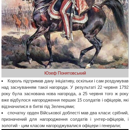
Юзеф Понятовський
Король підтримав дану ініціативу, оскільки і сам роздумував
над заснуванням такої нагороди. У результаті 22 червня 1792
року була заснована нова нагорода, а 25 червня того ж року
вже відбулося нагородження перших 15 солдатів і офіцерів, які
відзначилися в битві під Зеленцями;
спочатку орден Військової доблесті мав два класи: срібний,
призначений для нагородження солдатів і унтер-офіцерів, і
золотий - цим класом нагороджувалися офіцери і генерали;