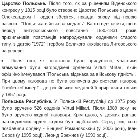
Царство Польське.
Після того, як за рішенням Віденського
конгресу у 1815 році було створено Царство Польське з царем
Олександром I, орден зберігся, правда, знову під новою
назвою - "Польська військова медаль". Варто відзначити, що в
період антиросійського повстання 1830-1831 років
прихильників повстанців нагороджували орденами старого
типу, з датою "1972" і гербом Великого князівства Литовського
на реверсі.
Після того, як повстання було придушено, учасники
вгамування були нагороджені орденом Virtuti Militari, який
офіційно іменувався "Польська відзнака за військову гідність".
При цьому нагорода не була включена до системи нагород
Російської імперії - до російських медалей її прирівняли тільки
у 1857 році.
Польська Республіка.
У Польській Республіці до 1975 року
було вручено 526 орденів Virtuti Militari. Після 1989 року не
було вручено жодної нагороди. Крім цього, у деяких раніше
нагороджених орден згодом був відібраний. Серед тих, кого
позбавили ордену - Вінцент Романовський (у 2006 році), Іван
Сєров (у 1995 році), Леонід Брежнєв (у 1990 році).