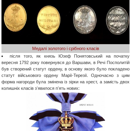
Медалі золотого і срібного класів
після того, як князь Юзеф Понятовський на початку
вересня 1792 року повернувся до Варшави, в Речі Посполитій
був створений статут ордену, в основу якого було покладено
статут військового ордену Марії-Терезії. Одночасно з цим
форма нагороди була змінена із зірки на хрест, а замість двох
колишніх класів з'явилося п'ять нових: