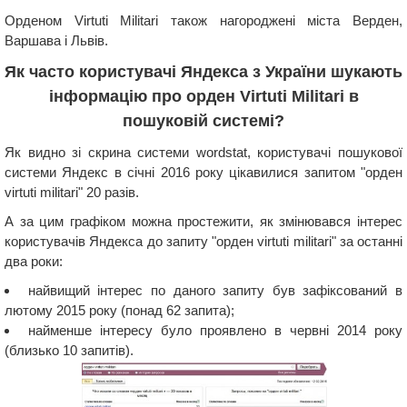
Орденом Virtuti Militari також нагороджені міста Верден,
Варшава і Львів.
Як часто користувачі Яндекса з України шукають
інформацію про орден Virtuti Militari в
пошуковій системі?
Як видно зі скрина системи wordstat, користувачі пошукової
системи Яндекс в січні 2016 року цікавилися запитом "орден
virtuti militari" 20 разів.
А за цим графіком можна простежити, як змінювався інтерес
користувачів Яндекса до запиту "орден virtuti militari" за останні
два роки:
найвищий інтерес по даного запиту був зафіксований в
лютому 2015 року (понад 62 запита);
найменше інтересу було проявлено в червні 2014 року
(близько 10 запитів).