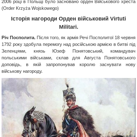
2006 році в Польщі було засновано орден Військового хреста
(Order Krzyża Wojskowego)
Історія нагороди Орден військовий Virtuti
Militari.
Річ Посполита.
Після того, як армія Речі Посполитої 18 червня
1792 року здобула перемогу над російською армією в битві під
Зеленцями, князь Юзеф Понятовський, командувач
польськими військами, склав для Августа Понятовського
доповідь, в якій запропонував королю заснувати нову
військову нагороду.