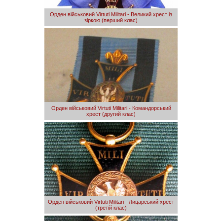
Орден військовий Virtuti Militari - Великий хрест із
зіркою (перший клас)
Орден військовий Virtuti Militari - Командорський
хрест (другий клас)
Орден військовий Virtuti Militari - Лицарський хрест
(третій клас)