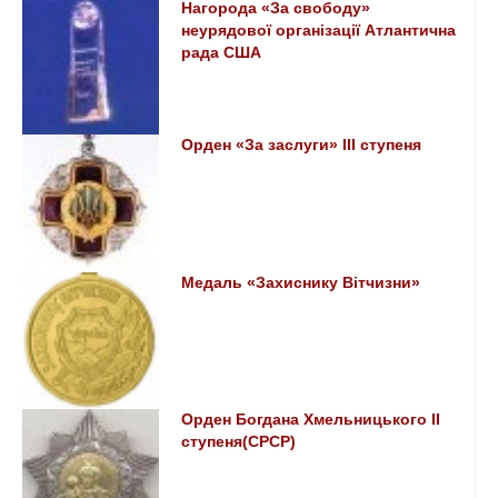
Нагорода «За свободу»
неурядової організації Атлантична
рада США
Орден «За заслуги» ІІІ ступеня
Медаль «Захиснику Вітчизни»
Орден Богдана Хмельницького ІІ
ступеня(СРСР)