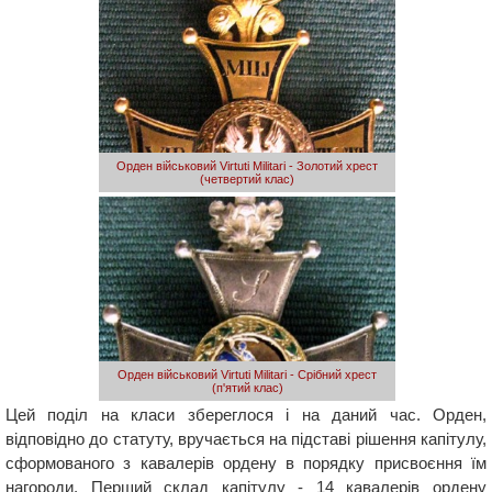
Орден військовий Virtuti Militari - Золотий хрест
(четвертий клас)
Орден військовий Virtuti Militari - Срібний хрест
(п'ятий клас)
Цей поділ на класи збереглося і на даний час. Орден,
відповідно до статуту, вручається на підставі рішення капітулу,
сформованого з кавалерів ордену в порядку присвоєння їм
нагороди. Перший склад капітулу - 14 кавалерів ордену