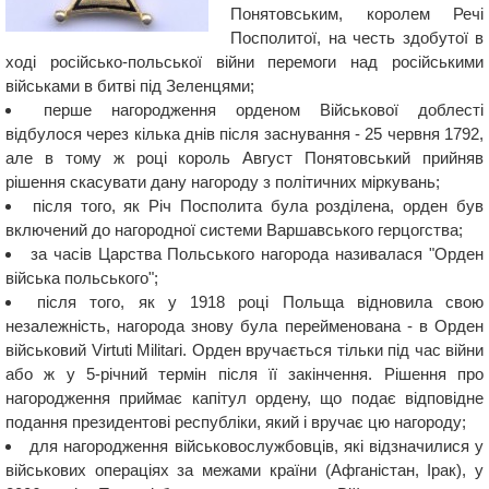
Понятовським, королем Речі
Посполитої, на честь здобутої в
ході російсько-польської війни перемоги над російськими
військами в битві під Зеленцями;
перше нагородження орденом Військової доблесті
відбулося через кілька днів після заснування - 25 червня 1792,
але в тому ж році король Август Понятовський прийняв
рішення скасувати дану нагороду з політичних міркувань;
після того, як Річ Посполита була розділена, орден був
включений до нагородної системи Варшавського герцогства;
за часів Царства Польського нагорода називалася "Орден
війська польського";
після того, як у 1918 році Польща відновила свою
незалежність, нагорода знову була перейменована - в Орден
військовий Virtuti Militari. Орден вручається тільки під час війни
або ж у 5-річний термін після її закінчення. Рішення про
нагородження приймає капітул ордену, що подає відповідне
подання президентові республіки, який і вручає цю нагороду;
для нагородження військовослужбовців, які відзначилися у
військових операціях за межами країни (Афганістан, Ірак), у