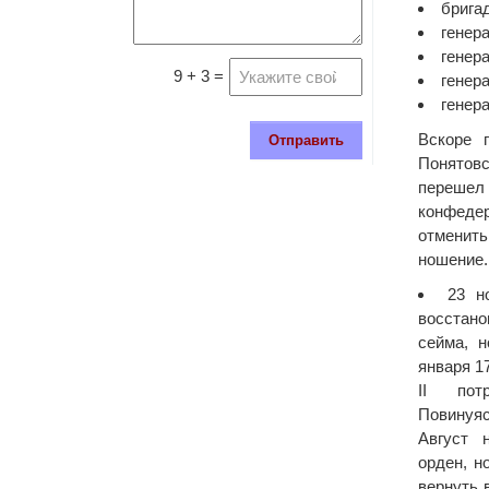
брига
генер
генер
9 + 3 =
генер
генер
Вскоре 
Отправить
Понятов
переше
конфед
отменить
ношение.
23 н
восстан
сейма, н
января 1
II пот
Повинуя
Август 
орден, н
вернуть 