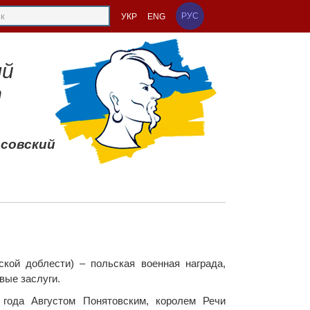
РУС
УКР
ENG
ый
т
ссовский
инской доблести) – польская военная награда,
вые заслуги.
года Августом Понятовским, королем Речи