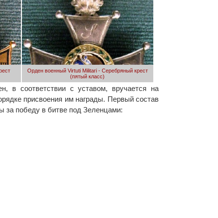
крест
Орден военный Virtuti Militari - Серебряный крест
(пятый класс)
н, в соответствии с уставом, вручается на
орядке присвоения им награды. Первый состав
ы за победу в битве под Зеленцами: