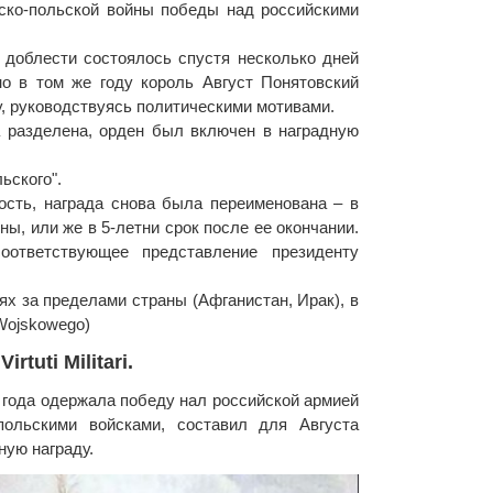
сско-польской войны победы над российскими
 доблести состоялось спустя несколько дней
но в том же году король Август Понятовский
, руководствуясь политическими мотивами.
а разделена, орден был включен в наградную
ьского".
ость, награда снова была переименована – в
йны, или же в 5-летни срок после ее окончании.
оответствующее представление президенту
х за пределами страны (Афганистан, Ирак), в
Wojskowego)
tuti Militari.
 года одержала победу нал российской армией
ольскими войсками, составил для Августа
ную награду.