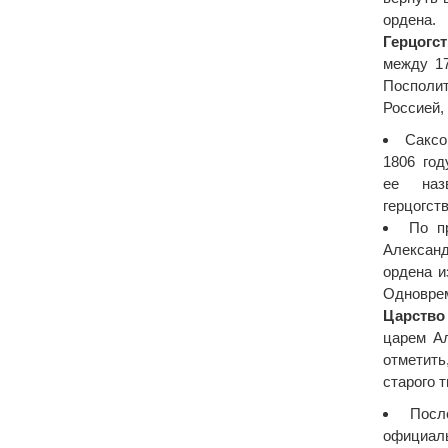
ордена.
Герцогс
между 17
Поспол
Россией,
Саксо
1806 год
ее наз
герцогст
По п
Александ
ордена и
Одноврем
Царство
царем Ал
отметить
старого т
Посл
официаль