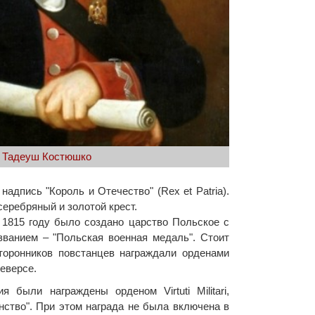
Тадеуш Костюшко
адпись "Король и Отечество" (Rex et Patria).
серебряный и золотой крест.
 1815 году было создано царство Польское с
званием – "Польская военная медаль". Стоит
сторонников повстанцев награждали орденами
реверсе.
 были награждены орденом Virtuti Militari,
ство". При этом награда не была включена в