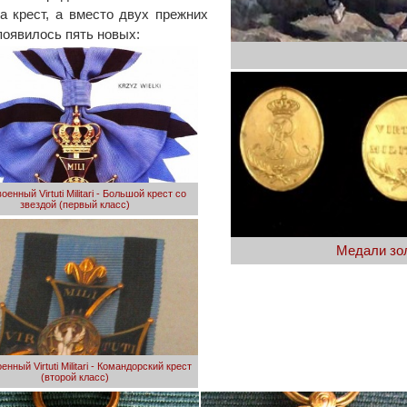
а крест, а вместо двух прежних
появилось пять новых:
оенный Virtuti Militari - Большой крест со
звездой (первый класс)
Медали зол
нный Virtuti Militari - Командорский крест
(второй класс)