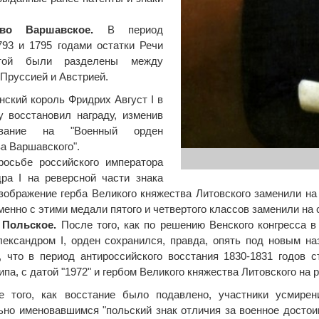
тво Варшавское.
В период
93 и 1795 годами остатки Речи
итой были разделены между
 Пруссией и Австрией.
нский король Фридрих Август I в
у восстановил награду, изменив
вание на "Военный орден
ва Варшавского".
росьбе российского императора
ра I на реверсной части знака
зображение герба Великого княжества Литовского заменили на н
енно с этими медали пятого и четвертого классов заменили на 
 Польское.
После того, как по решению Венского конгресса в
ександром I, орден сохранился, правда, опять под новым на
, что в период антироссийского восстания 1830-1831 годов 
ипа, с датой "1972" и гербом Великого княжества Литовского на 
е того, как восстание было подавлено, участники усмирения
но именовавшимся "польский знак отличия за военное достоин