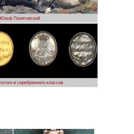
Юзеф Понятовский
отого и серебрянного классов