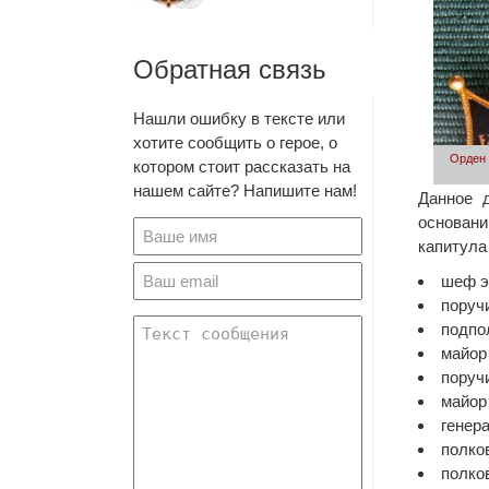
Обратная связь
Нашли ошибку в тексте или
хотите сообщить о герое, о
Орден в
котором стоит рассказать на
нашем сайте? Напишите нам!
Данное 
основани
капитула
шеф э
поруч
подпо
майор
поруч
майор
генер
полко
полко