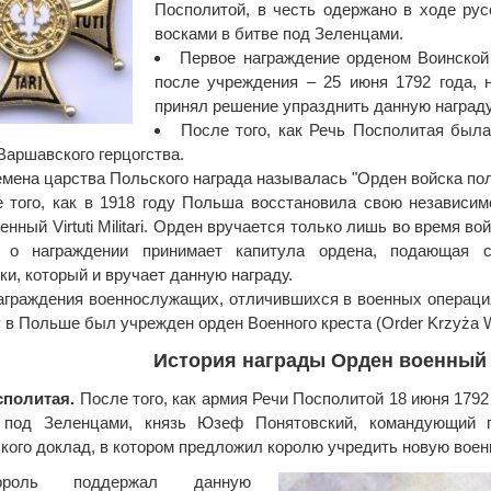
Посполитой, в честь одержано в ходе ру
восками в битве под Зеленцами.
Первое награждение орденом Воинской
после учреждения – 25 июня 1792 года, 
принял решение упразднить данную награду
После того, как Речь Посполитая был
Варшавского герцогства.
емена царства Польского награда называлась "Орден войска пол
 того, как в 1918 году Польша восстановила свою независим
нный Virtuti Militari. Орден вручается только лишь во время во
 о награждении принимает капитула ордена, подающая с
ки, который и вручает данную награду.
аграждения военнослужащих, отличившихся в военных операция
у в Польше был учрежден орден Военного креста (Order Krzyża 
История награды Орден военный Vir
сполитая.
После того, как армия Речи Посполитой 18 июня 1792
 под Зеленцами, князь Юзеф Понятовский, командующий п
кого доклад, в котором предложил королю учредить новую воен
ороль поддержал данную