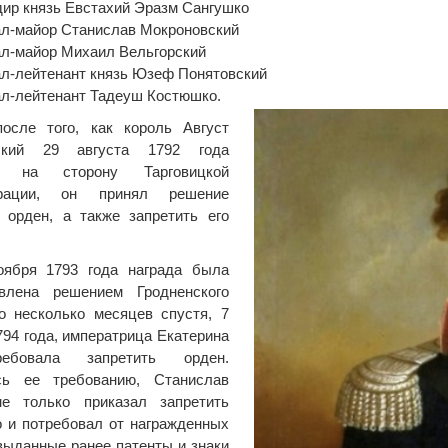
дир князь Евстахий Эразм Сангушко
ал-майор Станислав Мокроновский
ал-майор Михаил Вельгорский
ал-лейтенант князь Юзеф Понятовский
ал-лейтенант Тадеуш Костюшко.
после того, как король Август
ский 29 августа 1792 года
л на сторону Тарговицкой
ерации, он принял решение
 орден, а также запретить его
оября 1793 года награда была
овлена решением Гродненского
о несколько месяцев спустя, 7
794 года, императрица Екатерина
ребовала запретить орден.
сь ее требованию, Станислав
не только приказал запретить
о и потребовал от награжденных
выданные ранее патенты и знаки