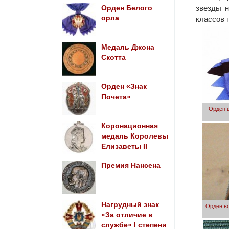
звезды н
Орден Белого
орла
классов 
Медаль Джона
Скотта
Орден «Знак
Почета»
Орден в
Коронационная
медаль Королевы
Елизаветы II
Премия Нансена
Нагрудный знак
Орден вое
«За отличие в
службе» I степени