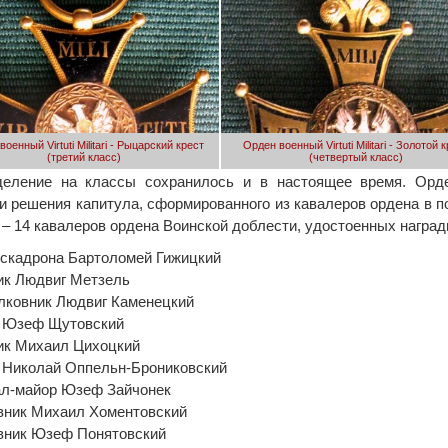
оенный Virtuti Militari - Рыцарский крест
Орден военный Virtuti Militari - Золотой 
(третий класс)
(четвертый класс)
деление на классы сохранилось и в настоящее время. Орде
и решения капитула, сформированного из кавалеров ордена в п
 – 14 кавалеров ордена Воинской доблести, удостоенных наград
скадрона Бартоломей Гижицкий
ик Людвиг Метзель
лковник Людвиг Каменецкий
 Юзеф Щутовский
ик Михаил Цихоцкий
 Николай Оппельн-Брониковский
ал-майор Юзеф Зайчонек
вник Михаил Хоментовский
вник Юзеф Понятовский