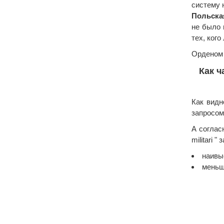
систему 
Польска
не было 
тех, кого
Орденом V
Как ч
Как видн
запросом "
А соглас
militari 
наивы
меньш