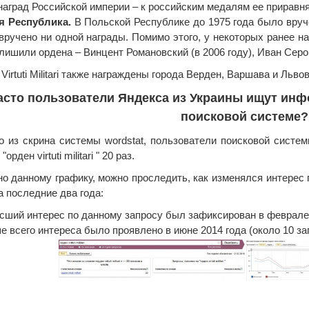
наград Российской империи – к российским медалям ее приравня
я Республика.
В Польской Республике до 1975 года было вручено
вручено ни одной награды. Помимо этого, у некоторых ранее н
 лишили ордена – Винцент Романовский (в 2006 году), Иван Серов
irtuti Militari также награждены города Верден, Варшава и Львов
асто пользователи Яндекса из Украины ищут инфор
поисковой системе?
о из скрина системы wordstat, пользователи поисковой систе
орден virtuti militari " 20 раз.
но данному графику, можно проследить, как изменялся интерес п
" за последние два года:
сший интерес по данному запросу был зафиксирован в феврале 2
е всего интереса было проявлено в июне 2014 года (около 10 за