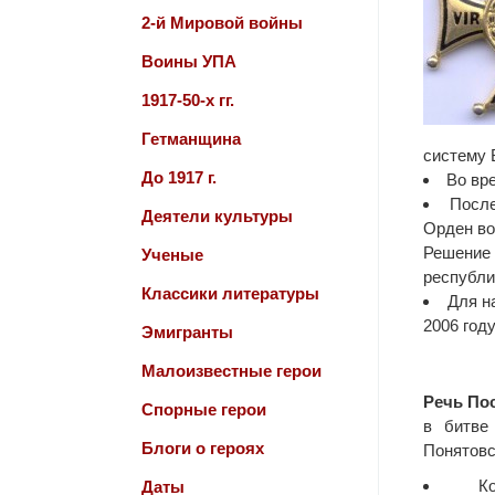
2-й Мировой войны
Воины УПА
1917-50-х гг.
Гетманщина
систему 
До 1917 г.
Во вр
После
Деятели культуры
Орден вое
Решение
Ученые
республи
Классики литературы
Для н
2006 год
Эмигранты
Малоизвестные герои
Речь По
Спорные герои
в битве
Блоги о героях
Понятовс
К
Даты