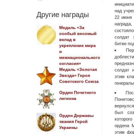
инициати
над учре
Другие награды
22 июня
награда
Медаль «За
состоял
особый весомый
солдат 
вклад в
битве по
укрепление мира
Пе
и
доблести
межнационального
предна
согласия»
Медаль «Золотая
солдат 
Звезда» Героя
этим кл
Советского Союза
генералы
По
Орден Почетного
легиона
Понятовс
вернулся
был соз
Орден Державы
которог
звания Герой
ордена 
Украины
этим фо