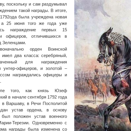
ву, поскольку и сам раздумывал
ждением такой награды. В итоге,
 1792ода была учреждена новая
, а 25 июня того же года уже
ось награждение первых 15
и офицеров, отличившихся в
д Зеленцами.
рвоначально орден Воинской
 имел два класса: серебряный,
значенный для награждения
и унтер-офицеров, и золотой –
ассом награждались офицеры и
.
сле того, как князь Юзеф
кий в начале сентября 1792 года
 в Варшаву, в Речи Посполитой
дан устав ордена, в основу
о был положен устав военного
Марии-Терезии. Одновременно с
рма награды была изменена со