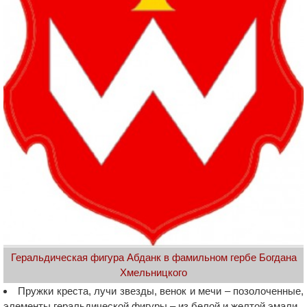
Геральдическая фигура Абданк в фамильном гербе Богдана
Хмельницкого
Пружки креста, лучи звезды, венок и мечи – позолоченные,
элементы геральдической фигуры – из белой и желтой эмали.