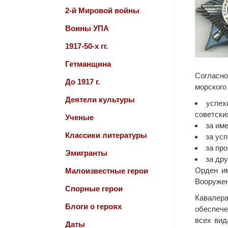
2-й Мировой войны
Воины УПА
1917-50-х гг.
Гетманщина
Согласн
До 1917 г.
морского
Деятели культуры
успех
советски
Ученые
за им
Классики литературы
за ус
за пр
Эмигранты
за др
Орден им
Малоизвестные герои
Вооружен
Спорные герои
Кавалера
Блоги о героях
обеспече
всех вид
Даты