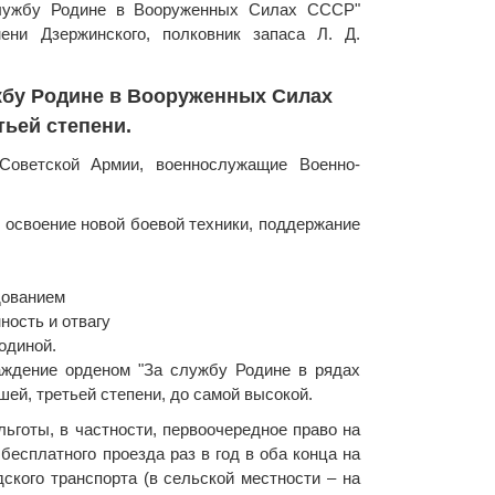
службу Родине в Вооруженных Силах СССР"
ени Дзержинского, полковник запаса Л. Д.
жбу Родине в Вооруженных Силах
ьей степени.
 Советской Армии, военнослужащие Военно-
е освоение новой боевой техники, поддержание
дованием
ность и отвагу
одиной.
аждение орденом "За службу Родине в рядах
й, третьей степени, до самой высокой.
ьготы, в частности, первоочередное право на
есплатного проезда раз в год в оба конца на
дского транспорта (в сельской местности – на