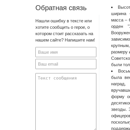
Обратная связь
Высот
ширина 
масса – 
Нашли ошибку в тексте или
орден 
хотите сообщить о герое, о
Воору
котором стоит рассказать на
зависим
нашем сайте? Напишите нам!
крупным
размеру 
Советск
были тол
Вось
была ве
наград,
вручавш
форму о
десяти
звезды. 
офицеров
поскольк
поддержи