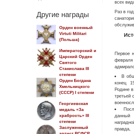
всех вид
Раз в го
Другие награды
санатор
обслужив
Орден военный
Virtuti Militari
Ист
(Польша)
Императорский и
Первое н
Царский Орден
февраля 
Святого
адмирало
Станислава III
степени
В общ
Орден Богдана
конец 1
Хмельницкого
Родине 
(СССР) I степени
третьей 
военнос
Георгиевская
Пос
медаль «За
данный
храбрость» III
степени
наградно
Заслуженный
правда
артист РСФСР