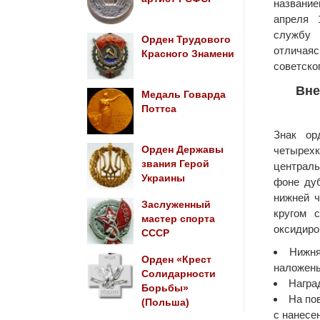
название
апреля 
службу
Орден Трудового
отличаяс
Красного Знамени
советског
Вне
Медаль Говарда
Поттса
Знак ор
Орден Державы
четырехк
звания Герой
централь
Украины
фоне дуб
нижней ч
Заслуженный
кругом 
мастер спорта
оксидиро
СССР
Нижня
Орден «Крест
наложены
Солидарности
Награ
Борьбы»
На по
(Польша)
с нанесе