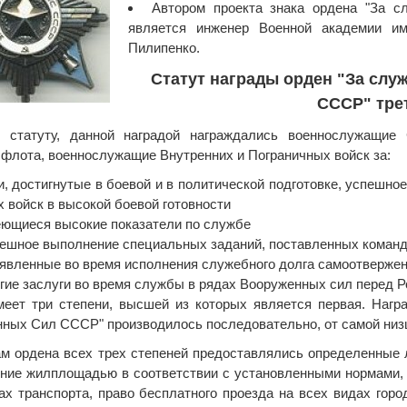
Автором проекта знака ордена "За 
является инженер Военной академии им
Пилипенко.
Статут награды орден "За слу
СССР" трет
о статуту, данной наградой награждались военнослужащие
 флота, военнослужащие Внутренних и Пограничных войск за:
и, достигнутые в боевой и в политической подготовке, успешно
х войск в высокой боевой готовности
еющиеся высокие показатели по службе
пешное выполнение специальных заданий, поставленных коман
оявленные во время исполнения служебного долга самоотвержен
угие заслуги во время службы в рядах Вооруженных сил перед Р
еет три степени, высшей из которых является первая. Нагр
ных Сил СССР" производилось последовательно, от самой низше
м ордена всех трех степеней предоставлялись определенные л
ние жилплощадью в соответствии с установленными нормами, б
ах транспорта, право бесплатного проезда на всех видах горо