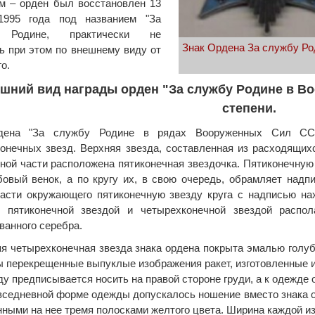
м – орден был восстановлен 13
1995 года под названием "За
 Родине, практически не
Знак Ордена За службу Ро
ь при этом по внешнему виду от
о.
шний вид награды орден "За службу Родине в В
степени.
дена "За службу Родине в рядах Вооруженных Сил СС
онечных звезд. Верхняя звезда, составленная из расходящихс
ной части расположена пятиконечная звездочка. Пятиконечную
овый венок, а по кругу их, в свою очередь, обрамляет над
асти окружающего пятиконечную звезду круга с надписью на
с пятиконечной звездой и четырехконечной звездой распол
ванного серебра.
я четырехконечная звезда знака ордена покрыта эмалью голубо
 перекрещенные выпуклые изображения ракет, изготовленные и
ду предписывается носить на правой стороне груди, а к одежде 
вседневной форме одежды допускалось ношение вместо знака 
нными на нее тремя полосками желтого цвета. Ширина каждой и