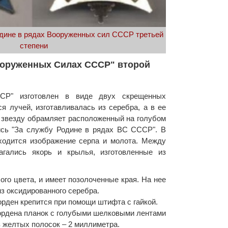
дине в рядах Вооруженных сил СССР третьей
степени
ооруженных Силах СССР" второй
СР" изготовлен в виде двух скрещенных
я лучей, изготавливалась из серебра, а в ее
 звезду обрамляет расположенный на голубом
пись "За службу Родине в рядах ВС СССР". В
ходится изображение серпа и молота. Между
агались якорь и крылья, изготовленные из
го цвета, и имеет позолоченные края. На нее
з оксидированного серебра.
орден крепится при помощи штифта с гайкой.
ордена планок с голубыми шелковыми лентами
з желтых полосок – 2 миллиметра.