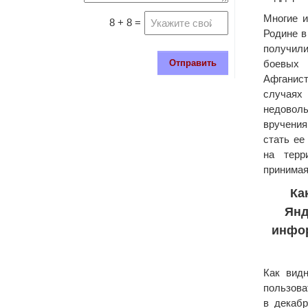
Многие и
8 + 8 =
Родине 
получил
Отправить
боевых
Афгани
случая
недовол
вручения
стать ее
на терр
принимая
Ка
Янд
инфор
Как видн
пользова
в декабр