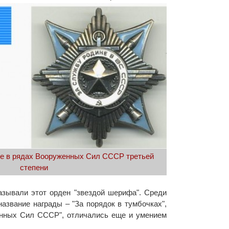
е в рядах Вооруженных Сил СССР третьей
степени
зывали этот орден "звездой шерифа". Среди
звание награды – "За порядок в тумбочках",
енных Сил СССР", отличались еще и умением