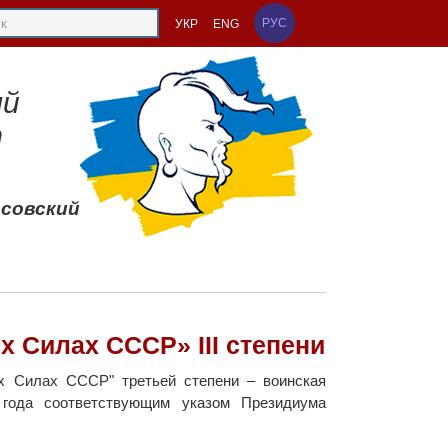
РУС
УКР
ENG
ый
т
ссовский
 Силах СССР» III степени
х Силах СССР" третьей степени – воинская
 года соответствующим указом Президиума