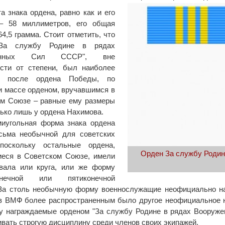
а знака ордена, равно как и его
– 58 миллиметров, его общая
64,5 грамма. Стоит отметить, что
"За службу Родине в рядах
женных Сил СССР", вне
ости от степени, был наиболее
, после ордена Победы, по
и массе орденом, вручавшимся в
ом Союзе – равные ему размеры
ько лишь у ордена Нахимова.
миугольная форма знака ордена
сьма необычной для советских
 поскольку остальные ордена,
Орден За службу Родин
иеся в Советском Союзе, имели
вала или круга, или же форму
конечной или пятиконечной
За столь необычную форму военнослужащие неофициально на
 ВМФ более распространенным было другое неофициальное на
у награждаемые орденом "За службу Родине в рядах Вооруж
вать строгую дисциплину среди членов своих экипажей.