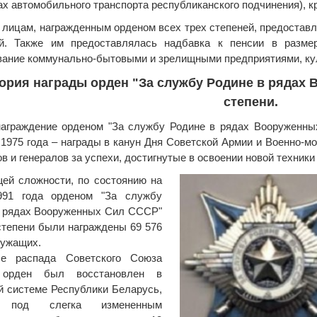
ах автомобильного транспорта республиканского подчинения), к
д лицам, награжденным орденом всех трех степеней, предостав
ий. Также им предоставлялась надбавка к пенсии в разме
ание коммунально-бытовыми и зрелищными предприятиями, ку
ория награды орден "За службу Родине в рядах
степени.
аграждение орденом "За службу Родине в рядах Вооруженны
1975 года – награды в канун Дня Советской Армии и Военно-м
в и генералов за успехи, достигнутые в освоении новой техники 
ей сложности, по состоянию на
991 года орденом "За службу
в рядах Вооруженных Сил СССР"
степени были награждены 69 576
лужащих.
ле распада Советского Союза
 орден был восстановлен в
й системе Республики Беларусь,
, под слегка измененным