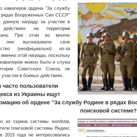
з кавалеров ордена "За службу
в рядах Вооруженных Сил СССР"
и данную награду за участие в
 действиях на территории
стана. При этом во многих
х они высказывали свое
ьство (неофициально) из-за
 именно этой награды, поскольку
 кавалером можно было и служа
итории Советского Союза, не
 участия в боевых действиях.
к часто пользователи
екса из Украины ищут
мацию об ордене "За службу Родине в рядах Воо
поисковой системе?
о из скрина системы wordstat,
тели поисковой системы Яндекс
е 2015 года не интересовались