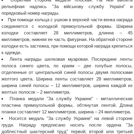
рельефная надпись "За військову службу Україні" и
порядковый номер награды.
При помощи кольца с ушком в верхней части венка награда
соединяется с колодкой прямоугольной формы. Ширина
колодки составляет 28 миллиметров, длинна – 45
миллиметров, нижняя ее часть фигурная. На обратной стороне
колодки есть застежка, при помощи которой награда крепиться
к одежде.
Лента награды шелковая муаровая. Посередине ленты
полоса синего цвета, по краям – две голубые полосы,
отделенные от центральной синей полосы двумя полосками
желтого цвета. Ширина ленты составляет 28 миллиметров,
ширина синей полосы – 12 миллиметров, ширина каждой из
желтых полосок – 2 миллиметра.
Планка медали "За службу Украине" - металлическая
пластина прямоугольной формы, обтянутая лентой. Длина
планки составляет 12 миллиметров, ширина – 24 миллиметра.
Носится медаль "За службу Украине" на левой стороне
груди. Награду предписано носить после ордена "За
доблестный шахтерский труд" первой, второй или третьей