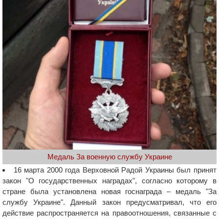
Медаль За военную службу Украине
16 марта 2000 года Верховной Радой Украины был принят
закон "О государственных наградах", согласно которому в
стране была установлена новая госнаграда – медаль "За
службу Украине". Данный закон предусматривал, что его
действие распространяется на правоотношения, связанные с