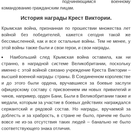
подчиняющимся военному
командованию гражданским лицам.
История награды Крест Виктории.
Крымская война, признанная по прошествии множества лет
войной без победителей, кажется сегодня такой же
бессмысленной, как и все остальные войны. Тем не менее, у
этой войны также были и свои герои, и свои награды.
Наибольший след Крымская война оставила, как ни
странно, в наградной системе Великобритании, поскольку
именно с этой войной связано учреждение Креста Виктории –
высшей военной награды страны. В Соединенном королевстве
и до этого были ордена, вручавшиеся за боевые заслуги
офицерскому составу с присвоением им новых привилегий и
чинов, например, орден Бани, Были в Великобритании также и
медали, которым за участие в боевых действиях награждался
сержантский и рядовой состав. Но награды, вручаемой за
доблесть и за храбрость, в стране не было, причем не было
вовсе не из-за отсутствия таких людей – банально не было
соответствующего знака отличия.