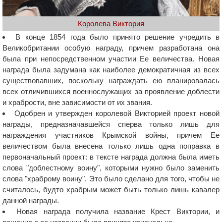
Королева Виктория
В конце 1854 года было принято решение учредить в
Великобритании особую награду, причем разработана она
была при непосредственном участии Ее величества. Новая
награда была задумана как наиболее демократичная из всех
существовавших, поскольку награждать ею планировалась
всех отличившихся военнослужащих за проявление доблести
и храбрости, вне зависимости от их звания.
Одобрен и утвержден королевой Викторией проект новой
награды, предназначавшейся сперва только лишь для
награждения участников Крымской войны, причем Ее
величеством была внесена только лишь одна поправка в
первоначальный проект: в тексте награда должна была иметь
слова "доблестному воину", которыми нужно было заменить
слова "храброму воину". Это было сделано для того, чтобы не
считалось, будто храбрым может быть только лишь кавалер
данной награды.
Новая награда получила название Крест Виктории, и