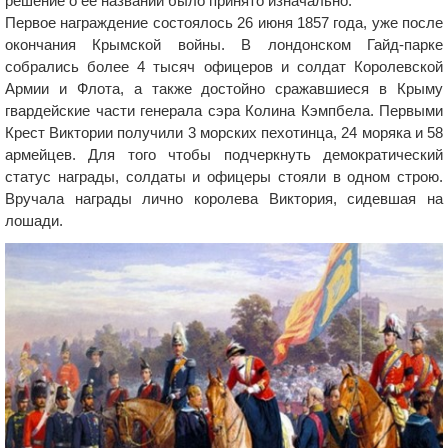
решение о ее названии было принято изначально.
Первое награждение состоялось 26 июня 1857 года, уже после
окончания Крымской войны. В лондонском Гайд-парке
собрались более 4 тысяч офицеров и солдат Королевской
Армии и Флота, а также достойно сражавшиеся в Крыму
гвардейские части генерала сэра Колина Кэмпбела. Первыми
Крест Виктории получили 3 морских пехотинца, 24 моряка и 58
армейцев. Для того чтобы подчеркнуть демократический
статус награды, солдаты и офицеры стояли в одном строю.
Вручала награды лично королева Виктория, сидевшая на
лошади.