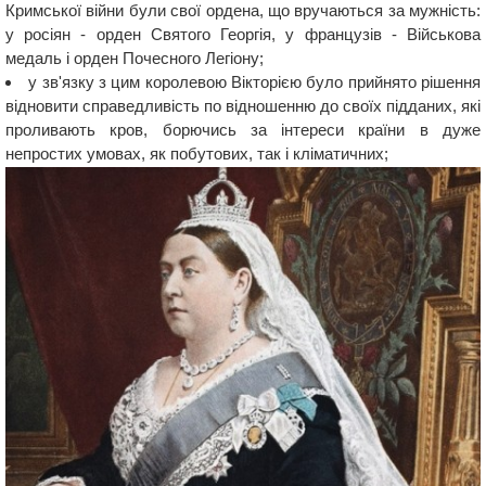
Кримської війни були свої ордена, що вручаються за мужність:
у росіян - орден Святого Георгія, у французів - Військова
медаль і орден Почесного Легіону;
у зв'язку з цим королевою Вікторією було прийнято рішення
відновити справедливість по відношенню до своїх підданих, які
проливають кров, борючись за інтереси країни в дуже
непростих умовах, як побутових, так і кліматичних;