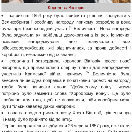
Королева Вікторія
наприкінці 1854 року було прийнято рішення заснувати у
Великобританії особливу нагороду, причому розроблена вона
була при безпосередній участі Її Величності. Нова нагорода
була задумана як найбільш демократична із всіх існуючих,
оскільки нагороджувати нею планувалося всіх
військовослужбовців, які відзначилися, за прояв доблесті і
хоробрості, незалежно від їх звання;
схвалила і затвердила королева Вікторія проект нової
нагороди, що призначалася спершу тільки для нагородження
учасників Кримської війни, причому Її Величністю була
внесена лише одна поправка в початковий проект: на нагороді
треба було написати слова "Доблесному воїну", якими
потрібно було замінити слова "Хороброму воїну". Це було
зроблено для того, щоб не вважалося, ніби хоробрим може
бути тільки кавалер даної нагороди;
нова нагорода отримала назву Хрест Вікторії, і рішення про
її назву було прийнято від початку.
Перше нагородження відбулося 26 червня 1857 року, вже після