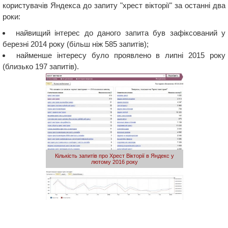
користувачів Яндекса до запиту "хрест вікторії" за останні два
роки:
найвищий інтерес до даного запита був зафіксований у
березні 2014 року (більш ніж 585 запитів);
найменше інтересу було проявлено в липні 2015 року
(близько 197 запитів).
Кількість запитів про Хрест Вікторії в Яндекс у
лютому 2016 року