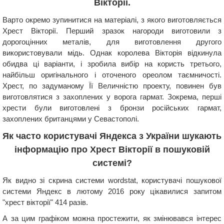
Вікторії.
Варто окремо зупинитися на матеріалі, з якого виготовляється
Хрест Вікторії. Перший зразок нагороди виготовили з
дорогоцінних металів, для виготовлення другого
використовували мідь. Однак королева Вікторія відкинула
обидва ці варіанти, і зробила вибір на користь третього,
найбільш оригінального і оточеного ореолом таємничості.
Хрест, по задуманому Її Величністю проекту, повинен був
виготовлятися з захоплених у ворога гармат. Зокрема, перші
хрести були виготовлені з бронзи російських гармат,
захоплених британцями у Севастополі.
Як часто користувачі Яндекса з України шукають
інформацію про Хрест Вікторії в пошуковій
системі?
Як видно зі скрина системи wordstat, користувачі пошукової
системи Яндекс в лютому 2016 року цікавилися запитом
"хрест вікторії" 414 разів.
А за цим графіком можна простежити, як змінювався інтерес