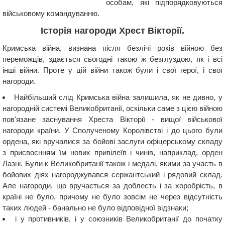
особам, які підпорядковуються
військовому командуванню.
Історія нагороди Хрест Вікторії.
Кримська війна, визнана після безлічі років війною без
переможців, здається сьогодні такою ж безглуздою, як і всі
інші війни. Проте у цій війни також були і свої герої, і свої
нагороди.
Найбільший слід Кримська війна залишила, як не дивно, у
нагородній системі Великобританії, оскільки саме з цією війною
пов'язане заснування Хреста Вікторії - вищої військової
нагороди країни. У Сполученому Королівстві і до цього були
ордена, які вручалися за бойові заслуги офіцерському складу
з присвоєнням їм нових привілеїв і чинів, наприклад, орден
Лазні. Були к Великобританії також і медалі, якими за участь в
бойових діях нагороджувався сержантський і рядовий склад.
Але нагороди, що вручається за доблесть і за хоробрість, в
країні не було, причому не було зовсім не через відсутність
таких людей - банально не було відповідної відзнаки;
і у противників, і у союзників Великобританії до початку