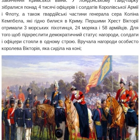
закінчення Кримської війни. У лондонському Гайд-парку
зібралися понад 4 тисячі офіцерів і солдатів Королівської Армії
і Флоту, а також гвардійські частини генерала сера Коліна
Кемпбела, які гідно билися в Криму. Першими Хрест Вікторії
отримали 3 морських піхотинця, 24 моряка і 58 армійців. Для
того щоб підкреслити демократичний статус нагороди, солдати
і офіцери стояли в одному строю. Вручала нагороди особисто
королева Вікторія, яка сиділа на коні;