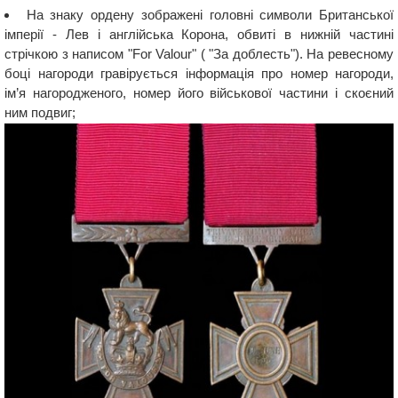
На знаку ордену зображені головні символи Британської
імперії - Лев і англійська Корона, обвиті в нижній частині
стрічкою з написом "For Valour" ( "За доблесть"). На ревесному
боці нагороди гравірується інформація про номер нагороди,
ім’я нагородженого, номер його військової частини і скоєний
ним подвиг;