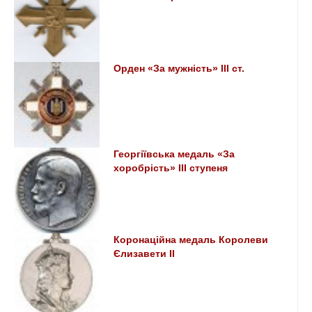
Орден «За мужність» III ст.
Георгіївська медаль «За
хоробрість» III ступеня
Коронаційна медаль Королеви
Єлизавети II