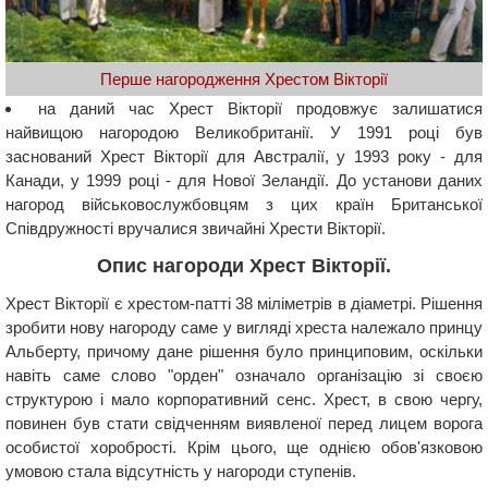
Перше нагородження Хрестом Вікторії
на даний час Хрест Вікторії продовжує залишатися
найвищою нагородою Великобританії. У 1991 році був
заснований Хрест Вікторії для Австралії, у 1993 року - для
Канади, у 1999 році - для Нової Зеландії. До установи даних
нагород військовослужбовцям з цих країн Британської
Співдружності вручалися звичайні Хрести Вікторії.
Опис нагороди Хрест Вікторії.
Хрест Вікторії є хрестом-патті 38 міліметрів в діаметрі. Рішення
зробити нову нагороду саме у вигляді хреста належало принцу
Альберту, причому дане рішення було принциповим, оскільки
навіть саме слово "орден" означало організацію зі своєю
структурою і мало корпоративний сенс. Хрест, в свою чергу,
повинен був стати свідченням виявленої перед лицем ворога
особистої хоробрості. Крім цього, ще однією обов'язковою
умовою стала відсутність у нагороди ступенів.