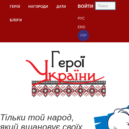
ВОЙТИ
ГЕРОЇ
НАГОРОДИ
ДАТИ
РУС
БЛОГИ
ENG
УКР
Тільки той народ,
який вшановує своїх