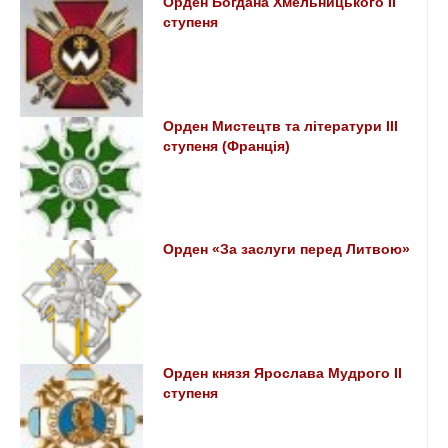
Орден Богдана Хмельницького ІІ
ступеня
Орден Мистецтв та літератури IІІ
ступеня (Франція)
Орден «За заслуги перед Литвою»
Орден князя Ярослава Мудрого ІІ
ступеня