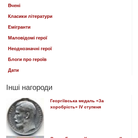
Вчені
Класики літератури
Емігранти
Маловідомі герої
Неоднозначні герої
Блоги про героїв
Дати
Інші нагороди
Георгіївська медаль «За
хоробрість» IV ступеня