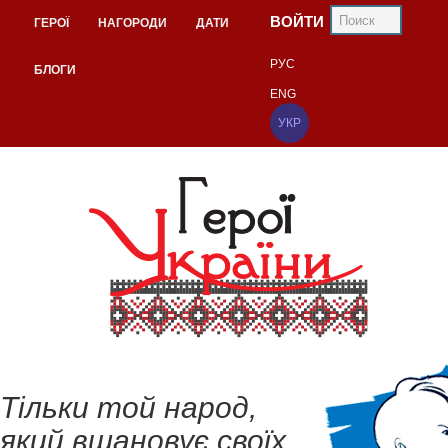
ВОЙТИ
ГЕРОЇ
НАГОРОДИ
ДАТИ
РУС
БЛОГИ
ENG
УКР
Тільки той народ,
який вшановує своїх