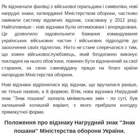
Як відзначали фахівці з військової геральдики і символіки, нові
нагрудні знаки, затверджені Міністерством оборони, частково
замінили систему відомчих відзнак, скасовану у 2012 році.
Найголовніше - нові відзнаки були оптимізовані і впорядковані.
Це дозволило задовольнити бажання командування
українських військових частин і військових підрозділів до
заохочення своїх підлеглих. Ніхто не стане сперечатися з тим,
що кожен військовослужбовець, який бездоганно виконує
покладені на нього обов'язки, повинен бути відзначений за свої
старання, за свою самовіддану працю на благо країни
нагородою Міністерства оборони.
Нові відзнаки відрізнялися від відзнак, що вручалися раніше,
не тільки назвою, а й формою. Втім, нова відзнака Нагрудний
знак "Знак пошани" зазнала мінімальних змін - по суті, був
залишений колишній варіант, з якого прибрали колодку
прямокутної форми.
Положення про відзнаку Нагрудний знак "Знак
пошани" Міністерства оборони України.