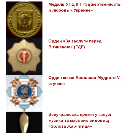
Медаль УПЦ КП «За жертвенность
и любовь к Украине»
Орден «За заслуги перед
Вітчизною» (ГДР)
Орден князя Ярослава Мудрого V
ступеня
Всеукраїнська премія у галузі
музики та масових видовищ
«Золота Жар-птиця»