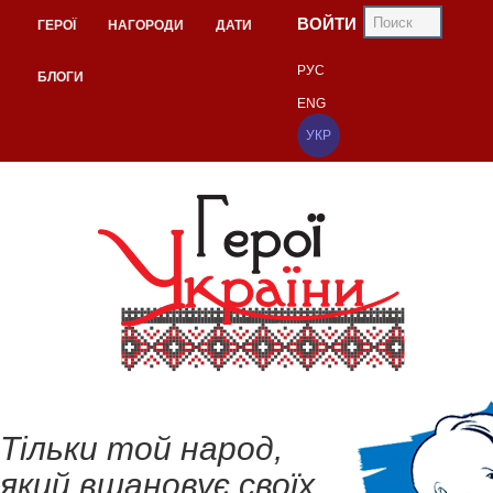
ВОЙТИ
ГЕРОЇ
НАГОРОДИ
ДАТИ
РУС
БЛОГИ
ENG
УКР
Тільки той народ,
який вшановує своїх