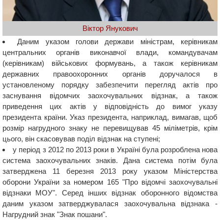
Віктор Янукович
Даним указом голови держави міністрам, керівникам
центральних органів виконавчої влади, командувачам
(керівникам) військових формувань, а також керівникам
державних правоохоронних органів доручалося в
установленому порядку забезпечити перегляд актів про
заснування відомчих заохочувальних відзнак, а також
приведення цих актів у відповідність до вимог указу
президента країни. Указ президента, наприклад, вимагав, щоб
розмір нагрудного знаку не перевищував 45 міліметрів, крім
цього, він скасовував поділ відзнак на ступені;
у період з 2012 по 2013 роки в Україні була розроблена нова
система заохочувальних знаків. Дана система потім була
затверджена 11 березня 2013 року указом Міністерства
оборони України за номером 165 "Про відомчі заохочувальні
відзнаки МОУ". Серед інших відзнак оборонного відомства
даним указом затверджувалася заохочувальна відзнака -
Нагрудний знак "Знак пошани".