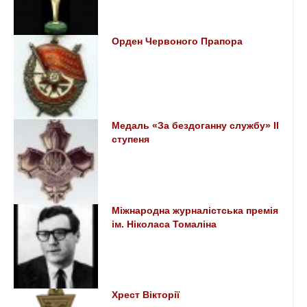
Орден Червоного Прапора
Медаль «За бездоганну службу» II
ступеня
Міжнародна журналістська премія
ім. Ніколаса Томаліна
Хрест Вікторії