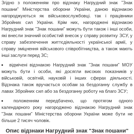
Згідно з положенням про відзнаку Нагрудний знак "Знак
пошани" Міністерства оборони України, даною відзнакою
нагороджуються як військовослужбовці. так і працівники
Збройних сил України. Крім них, нагороджені відзнакою
Нагрудний знак "Знак пошани" можуть бути також і інші особи,
які внесли значний особистий внесок у справу розвитку ЗСУ, у
справу забезпечення життєдіяльності української армії, у
справу зміцнення військового співробітництва, а також мають
інші заслуги перед ЗС;
відмічені відзнакою Нагрудний знак "Знак пошани" МОУ
можуть бути і особи, які досягли високих показників у
військовій, освітній, науковій і інших сферах діяльності.
Відзнака також вручається особам за бездоганну службу в
лавах Збройних сил або за бездоганну роботу на благо ЗСУ;
положенням передбачено, що протягом одного
календарного року нагороджено відзнакою Нагрудний знак
"Знак пошани" Міністерства оборони України може бути не
більше 2 тисяч чоловік.
Опис відзнаки Нагрудний знак "Знак пошани"