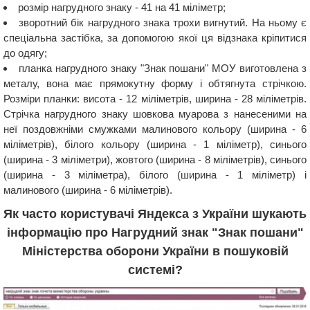
розмір нагрудного знаку - 41 на 41 міліметр;
зворотний бік нагрудного знака трохи вигнутий. На ньому є
спеціальна застібка, за допомогою якої ця відзнака кріпитися
до одягу;
планка нагрудного знаку "Знак пошани" МОУ виготовлена ​​з
металу, вона має прямокутну форму і обтягнута стрічкою.
Розміри планки: висота - 12 міліметрів, ширина - 28 міліметрів.
Стрічка нагрудного знаку шовкова муарова з нанесеними на
неї поздовжніми смужками малинового кольору (ширина - 6
міліметрів), білого кольору (ширина - 1 міліметр), синього
(ширина - 3 міліметри), жовтого (ширина - 8 міліметрів), синього
(ширина - 3 міліметра), білого (ширина - 1 міліметр) і
малинового (ширина - 6 міліметрів).
Як часто користувачі Яндекса з України шукають
інформацію про Нагрудний знак "Знак пошани"
Міністерства оборони України в пошуковій
системі?