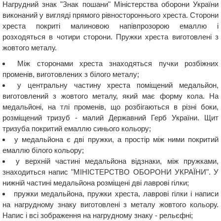
Нагрудний знак "Знак пошани" Міністерства оборони України
виконаний у вигляді прямого рівностороннього хреста. Сторони
хреста покриті малиновою напівпрозорою емаллю і
розходяться в чотири сторони. Пружки хреста виготовлені з
жовтого металу.
Між сторонами хреста знаходяться пучки розбіжних
променів, виготовлених з білого металу;
у центральну частину хреста поміщений медальйон,
виготовлений з жовтого металу, який має форму кола. На
медальйоні, на тлі променів, що розбігаються в різні боки,
розміщений тризуб - малий Державний Герб України. Щит
тризуба покритий емаллю синього кольору;
у медальйона є дві пружки, а простір між ними покритий
емаллю білого кольору;
у верхній частині медальйона відзнаки, між пружками,
знаходиться напис "МІНІСТЕРСТВО ОБОРОНИ УКРАЇНИ". У
нижній частині медальйона розміщені дві лаврові гілки;
пружки медальйона, пружки хреста, лаврові гілки і написи
на нагрудному знаку виготовлені з металу жовтого кольору.
Напис і всі зображення на нагрудному знаку - рельєфні;