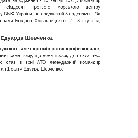
дата народження - 19 квітня 1977), командир
ни сімдесят третього морського центру
гу ВМФ України, нагороджений 5 орденами - ”За
денами Богдана Хмельницького 2 і 3 ступеня,
 Едуарда Шевченка.
і мужність, але і протиборство професіоналів,
ійні
саме тому, що вони профі, для яких це...
ю став в зоні АТО легендарний командир
ітан 1 рангу Едуард Шевченко.