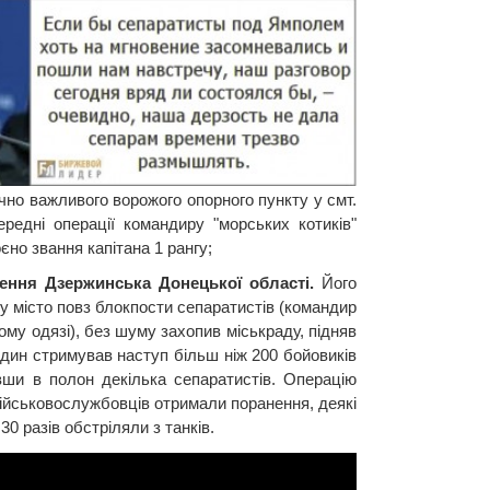
чно важливого ворожого опорного пункту у смт.
редні операції командиру "морських котиків"
но звання капітана 1 рангу;
нення Дзержинська Донецької області.
Його
к у місто повз блокпости сепаратистів (командир
ому одязі), без шуму захопив міськраду, підняв
один стримував наступ більш ніж 200 бойовиків
вши в полон декілька сепаратистів. Операцію
військовослужбовців отримали поранення, деякі
30 разів обстріляли з танків.