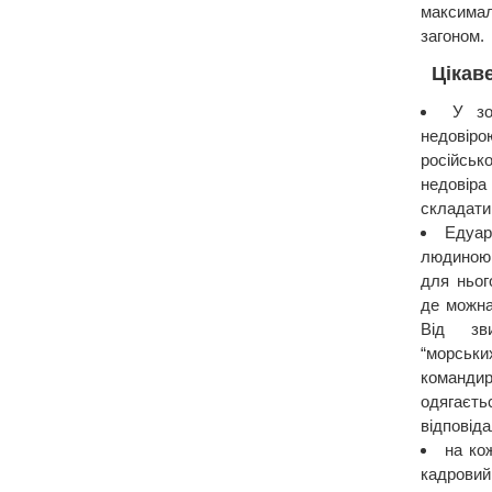
максима
загоном.
Цікав
У зо
недовір
російськ
недовіра
складати
Едуар
людиною 
для ньог
де можна
Від зв
“морськ
командир
одягаєть
відповіда
на ко
кадровий