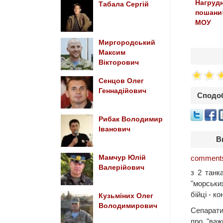
Нагрудн
Табала Сергій
пошани»
МОУ
Миргородський
Максим
Вікторович
Сенцов Олег
Геннадійович
Сподоб
Рибак Володимир
Іванович
В
Мамчур Юлій
comments
Валерійович
з 2 танк
"морськи
бійці - к
Кузьміних Олег
Володимирович
Сепарати
про "важ