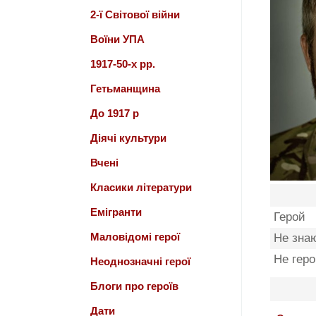
2-ї Світової війни
Воїни УПА
1917-50-х рр.
Гетьманщина
До 1917 р
Діячі культури
Вчені
Класики літератури
Емігранти
Герой
Маловідомі герої
Не зна
Не гер
Неоднозначні герої
Блоги про героїв
Дати