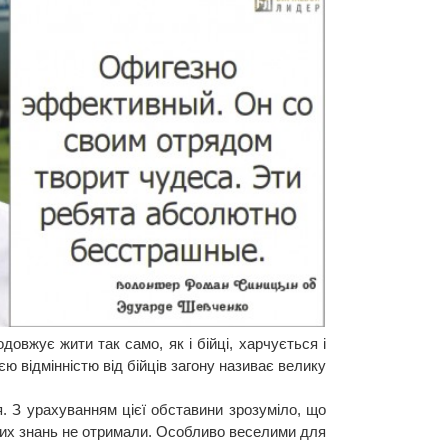
довжує жити так само, як і бійці, харчується і
ю відмінністю від бійців загону називає велику
. З урахуванням цієї обставини зрозуміло, що
чних знань не отримали. Особливо веселими для