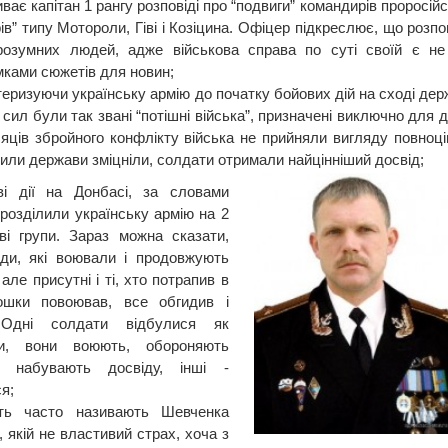
ває капітан 1 рангу розповіді про “подвиги” командирів проросій
в” типу Мотороли, Гіві і Козіцина. Офіцер підкреслює, що розпо
озумних людей, адже військова справа по суті своїй є не 
мками сюжетів для новин;
еризуючи українську армію до початку бойових дій на сході дер
сил були так звані “потішні війська”, призначені виключно для д
сяців збройного конфлікту війська не прийняли вигляду повноцін
сили держави зміцніли, солдати отримали найцінніший досвід;
ві дії на Донбасі, за словами
 розділили українську армію на 2
ві групи. Зараз можна сказати,
ди, які воювали і продовжують
але присутні і ті, хто потрапив в
ошки повоював, все обгидив і
 Одні солдати відбулися як
ки, вони воюють, обороняють
і набувають досвіду, інші -
я;
ть часто називають Шевченка
 якій не властивий страх, хоча з