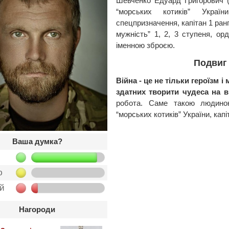
Шевченко Едуард Григорович (
“морських котиків” Украї
спецпризначення, капітан 1 ран
мужність” 1, 2, 3 ступеня, ор
іменною зброєю.
Подвиг
Війна - це не тільки героїзм 
здатних творити чудеса на в
робота. Саме такою людино
“морських котиків” України, кап
Ваша думка?
ю
ой
Нагороди