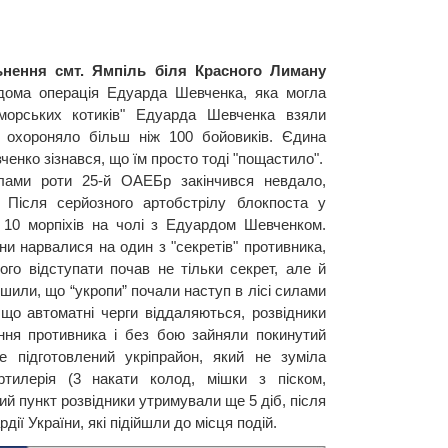
льнення смт. Ямпіль біля Красного Лиману
ома операція Едуарда Шевченка, яка могла
 "морських котиків" Едуарда Шевченка взяли
й охороняло більш ніж 100 бойовиків. Єдина
ченко зізнався, що їм просто тоді "пощастило".
ами роти 25-й ОАЕБр закінчився невдало,
Після серйозного артобстрілу блокпоста у
з 10 морпіхів на чолі з Едуардом Шевченком.
ни нарвалися на один з "секретів" противника,
кого відступати почав не тільки секрет, але й
ішили, що “укропи” почали наступ в лісі силами
що автоматні черги віддаляються, розвідники
ння противника і без бою зайняли покинутий
е підготовлений укріпрайон, який не зуміла
ртилерія (3 накати колод, мішки з піском,
й пункт розвідники утримували ще 5 діб, після
ії України, які підійшли до місця подій.