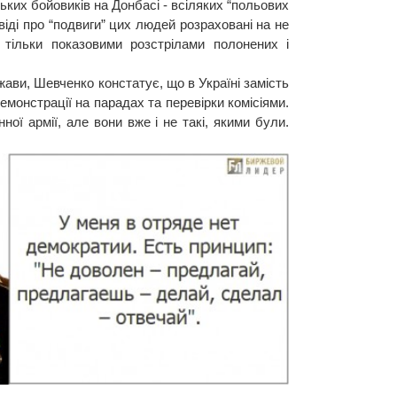
ських бойовиків на Донбасі - всіляких “польових
віді про “подвиги” цих людей розраховані на не
тільки показовими розстрілами полонених і
жави, Шевченко констатує, що в Україні замість
емонстрації на парадах та перевірки комісіями.
ної армії, але вони вже і не такі, якими були.