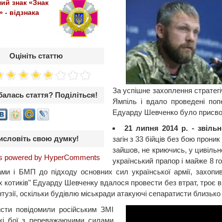
ий знак «Знак
 - відзнака
Оцініть статтю
За успішне захоплення стратегі
алась стаття? Поділіться!
Ямпіль і вдало проведені попе
Едуарду Шевченко було присвоє
21 липня 2014 р. - звіль
исловіть свою думку!
загін з 33 бійців без бою прони
зайшов, не криючись, у цивільн
 powered by HyperComments
український прапор і майже 8 г
ами і БМП до підходу основних сил української армії, захопи
х котиків" Едуарду Шевченку вдалося провести без втрат, троє 
онтузії, оскільки будівлю міськради атакуючі сепаратисти близько 
сти повідомили російським ЗМІ
кі бої з переважаючими силами