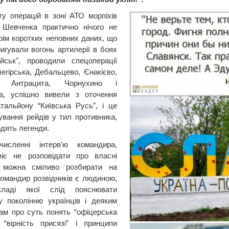
у операцій в зоні АТО морпіхів
 Шевченка практично нічого не
крім коротких неповних даних, що
ригували вогонь артилерії в боях
йськ", проводили спецоперації
легірська, Дебальцево, Єнакієво,
и, Антрацита, Чорнухино і
ба, успішно вивели з оточення
атальйону “Київська Русь”, і це
ування рейдів у тил противника,
одять легенди.
очисленні інтерв'ю командира,
ліє не розповідати про власні
, можна сміливо розбирати на
Командир розвідників є людиною,
ладі якої слід пояснювати
 поколінню українців і деяким
ам про суть понять “офіцерська
”, “вірність присязі” і принципи