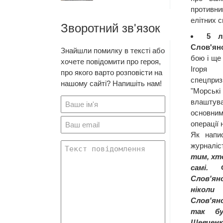
противн
елітних с
Зворотний зв'язок
5 л
Слов'ян
Знайшли помилку в тексті або
бою і ще 
хочете повідомити про героя,
Ігоря 
про якого варто розповісти на
спецпри
нашому сайті? Напишіть нам!
"Морські
влаштува
основним
операції 
Як напи
журналі
тим, хт
самі.
Слов'ян
ніколи
Слов'янс
так бу
Шевченку