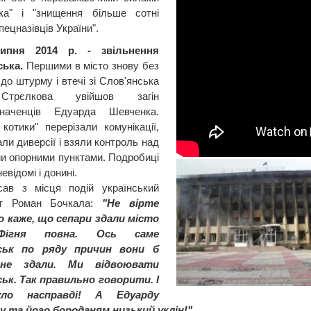
ика" і "знищення більше сотні
пецназівців України".
ипня 2014 р. - звільнення
ська.
Першими в місто знову без
до штурму і втечі зі Слов'янська
Стрєлкова увійшов загін
значенців Едуарда Шевченка.
 котики" перерізали комунікації,
ли диверсії і взяли контроль над
и опорними пунктами. Подробиці
невідомі і донині.
сав з місця подій український
ст Роман Бочкала:
"Не вірте
о каже, що сепари здали місто
 Фігня повна. Ось саме
ськ по ряду причин вони б
 не здали. Ми відвоювати
ьк. Так правильно говорити. І
ло насправді! А Едуарду
 та його бороданям низький уклін!".