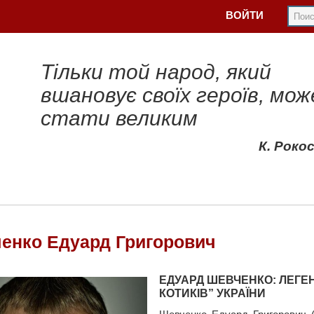
ВОЙТИ
Тільки той народ, який
вшановує своїх героїв, мож
стати великим
К. Роко
енко Едуард Григорович
ЕДУАРД ШЕВЧЕНКО: ЛЕГ
КОТИКІВ” УКРАЇНИ