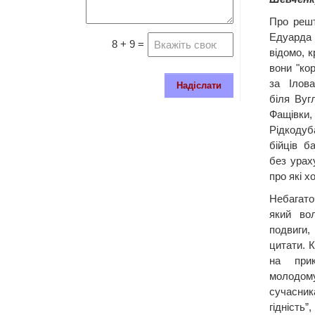
Про решт
Едуарда
8 + 9 =
відомо, 
вони "ко
за Ілова
Надіслати
біля Вуг
Фащівк
Рідкоду
бійців б
без урах
про які х
Небагат
який во
подвиги
цитати. 
на прик
молодому
сучасник
гідність