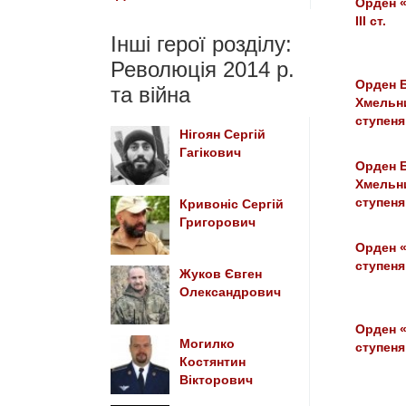
Орден «
III ст.
Інші герої розділу:
Революція 2014 р.
Орден 
та війна
Хмельни
ступеня
Нігоян Сергій
Гагікович
Орден 
Хмельни
ступеня
Кривоніс Сергій
Григорович
Орден «
ступеня
Жуков Євген
Олександрович
Орден «
Могилко
ступеня
Костянтин
Вікторович