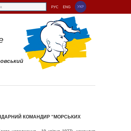
УКР
РУС
ENG
е
совський
ЕНДАРНИЙ КОМАНДИР “МОРСЬКИХ