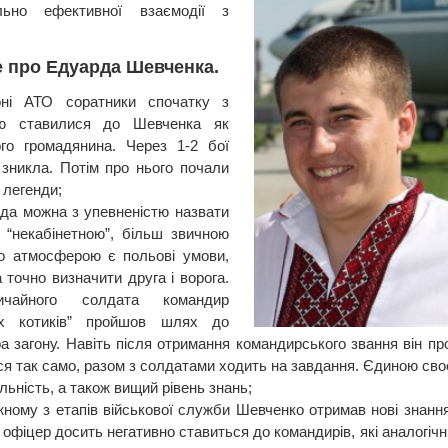
льно ефективної взаємодії з
е про Едуарда Шевченка.
ні АТО соратники спочатку з
ою ставилися до Шевченка як
ого громадянина. Через 1-2 бої
 зникла. Потім про нього почали
 легенди;
да можна з упевненістю назвати
“некабінетною”, більш звичною
о атмосферою є польові умови,
 точно визначити друга і ворога.
ичайного солдата командир
их котиків” пройшов шлях до
а загону. Навіть після отримання командирського звання він про
ся так само, разом з солдатами ходить на завдання. Єдиною своє
льність, а також вищий рівень знань;
жному з етапів військової служби Шевченко отримав нові знання
 офіцер досить негативно ставиться до командирів, які аналогі