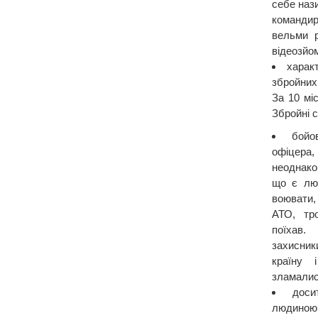
себе нази
командирі
вельми р
відеозйо
характ
збройних 
За 10 мі
Збройні 
бойо
офіцера,
неоднако
що є лю
воювати, 
АТО, тр
поїхав.
захисни
країну 
зламалис
доси
людиною,