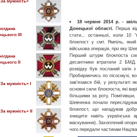
За мужність»
18 червня 2014 р. - зві
Донецької області.
Перша від
Богдана
цького III
стати... останньої, коли 10
блокпост у смт. Ямпіль, яки
військова операція, про яку Шев
Перший штурм блокпоста сил
Богдана
десантники втратили 2 БМД. 
цького ІІ
розвідку був посланий загін 
Пробираючись по лісосмузі, во
зав'язався бій, у результаті я
За мужність» I
основні сили блокпоста, які вир
більшими за роту. Помітивши, 
Шевченка почали переслідува
блокпост, що нагадував добр
За мужність» II
знищити навіть українська а
маскування). Захоплений опорни
чого передали частинам Нацгвард