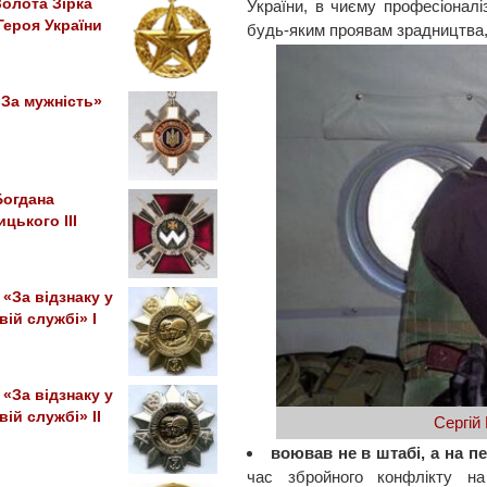
олота Зірка
України, в чиєму професіоналіз
Героя України
будь-яким проявам зрадництва,
За мужність»
Богдана
цького III
«За відзнаку у
вій службі» I
«За відзнаку у
вій службі» II
Сергій
воював не в штабі, а на п
час збройного конфлікту на