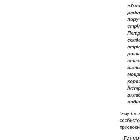
«Уяв
рядо
поруч
стрі
Петр
солд
стрі
розв
став
валяв
мокр
хоро
інст
вклад
видно
1-му бат
особист
присвоєно
Генер