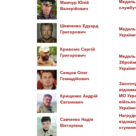
Медаль 
Мамчур Юлій
службу»
Валерійович
Шевченко Едуард
Медаль 
Григорович
України
Кривоніс Сергій
Григорович
Медаль 
Збройн
України
Сенцов Олег
Геннадійович
Заохоч
відзнак
МО Укра
Крищенко Андрій
військо
Євгенович
України
Нагрудн
Савченко Надія
відзнак
Вікторівна
ступеня