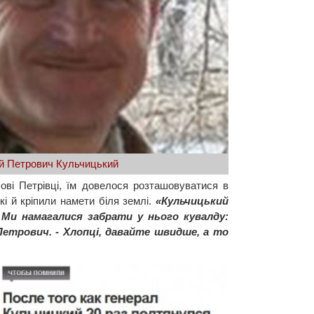
ій Петрович Кульчицький
Нові Петрівці, їм довелося розташовуватися в
кі й кріпили намети біля землі.
«Кульчицький
 Ми намагалися забрати у нього кувалду:
 Петрович. - Хлопці, давайте швидше, а то