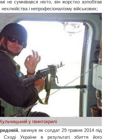
мі не сумнівався ніхто, він жорстко азпобігав
 нехлюйства і непрофесіоналізму військових;
 Кульчицький у гвинтокрилі
ередовій
, загинув як солдат 29 травня 2014 під
 Сході України в результаті збиття його