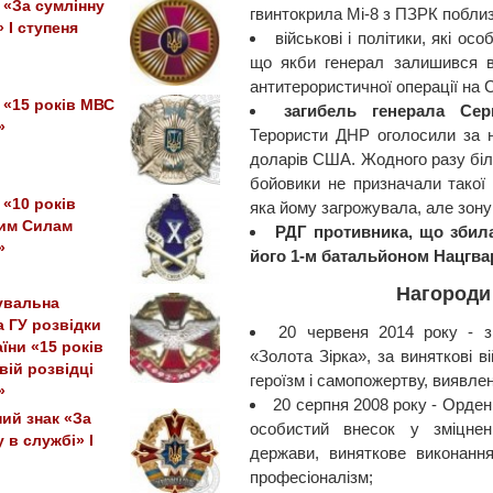
«За сумлінну
гвинтокрила Мі-8 з ПЗРК поблиз
 I ступеня
військові і політики, які о
що якби генерал залишився в 
антитерористичної операції на С
«15 років МВС
загибель генерала Се
»
Терористи ДНР оголосили за н
доларів США. Жодного разу біль
бойовики не призначали такої 
«10 років
яка йому загрожувала, але зону
им Силам
РДГ противника, що збил
»
його 1-м батальйоном Нацгва
Нагороди 
увальна
а ГУ розвідки
20 червеня 2014 року - з
їни «15 років
«Золота Зірка», за виняткові 
вій розвідці
героїзм і самопожертву, виявлен
»
20 серпня 2008 року - Орден
ий знак «За
особистий внесок у зміцненн
у в службі» І
держави, виняткове виконання
професіоналізм;