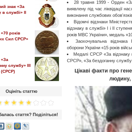
28 травня 1999 - Орден «За
ий знак «За
виявлену під час ліквідації нас
 в службі» IІ
виконання службових обов'язків
Відомчі відзнаки Міністерст
відзнаку в службі» I і II ступе
«70 років
років МВС України», медаль «10
их Сил СРСР»
Заохочувальна відзнака Г
оборони України «15 років військ
Медалі СРСР «За відзнаку н
 «За
СРСР», «За бездоганну службу» 
нну службу» III
Цікаві факти про ген
 (СРСР)
людину, 
Оцініть статтю
алась стаття? Поділіться!