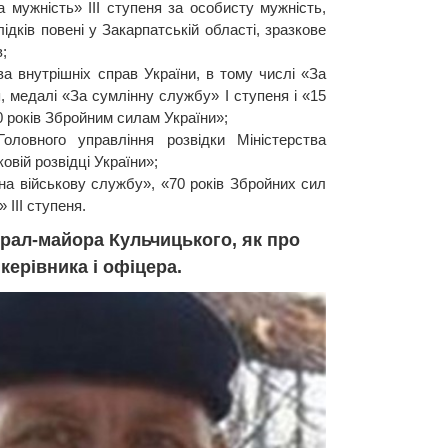
 мужність» ІІІ ступеня за особисту мужність,
лідків повені у Закарпатській області, зразкове
;
ва внутрішніх справ України, в тому числі «За
ня, медалі «За сумлінну службу» I ступеня і «15
 років Збройним силам України»;
оловного управління розвідки Міністерства
овій розвідці України»;
а військову службу», «70 років Збройних сил
III ступеня.
ерал-майора Кульчицького, як про
керівника і офіцера.