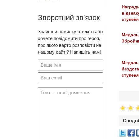
Нагрудн
відзнаку
Зворотний зв'язок
ступеня
Знайшли помилку в тексті або
Медаль 
хочете повідомити про героя,
Збройн
про якого варто розповісти на
нашому сайті? Напишіть нам!
Медаль
бездога
ступеня
Сподоб