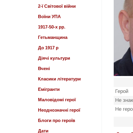
2-ї Світової війни
Воїни УПА
1917-50-х рр.
Гетьманщина
До 1917 р
Діячі культури
Вчені
Класики літератури
Емігранти
Герой
Маловідомі герої
Не зна
Не гер
Неоднозначні герої
Блоги про героїв
Дати