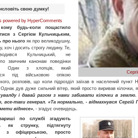
исловіть свою думку!
 powered by HyperComments
 кому будь-коли пощастило
атися з Сергієм Кульчицьким,
 про нього
як про великодушну,
, хоч і досить строгу людину. Те,
одився Кульчицький, не
ало звичним канонам поведінки
ла. Один з хлопців, який
Серг
вся під військовою опікою
кого, розповів, що коли підрозділ заїхав в населений пункт 
 Однак дув дуже сильний вітер, який просто виривав кілочки, я
кувалду і давай разом з нами забивати кілочки в землю.
, все-таки генерал. «Та нормально, - відмахнувся Сергій
амети віднесе»
, - згадує очевидець.
вариші по службі згадують
ла як струнку, підтягнуту
, з офіцерською, просто