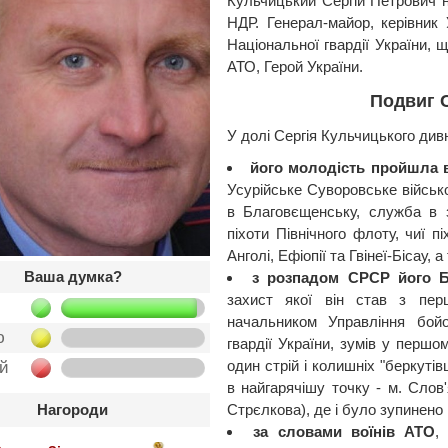
Кульчицький Сергій Петрович н
НДР. Генерал-майор, керівник 
Національної гвардії України, 
АТО, Герой України.
Подвиг С
У долі Сергія Кульчицького див
його молодість пройшла 
Усурійське Суворовське військ
в Благовєщенську, служба в зн
піхоти Північного флоту, чиї пі
Анголі, Ефіопії та Гвінеї-Бісау, 
Ваша думка?
з розпадом СРСР його Б
захист якої він став з перш
начальником Управління бойо
ю
гвардії України, зумів у перш
один стрій і колишніх "беркутівц
ой
в найгарячішу точку - м. Слов'
Стрєлкова), де і було зупинено
Нагороди
за словами воїнів АТО
,