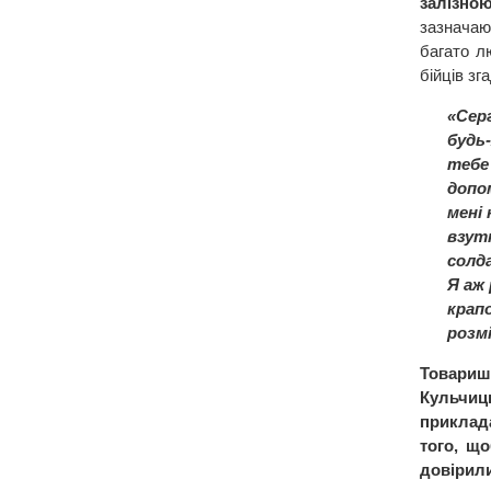
залізно
зазнача
багато л
бійців зг
«Серг
будь-
тебе
допо
мені 
взут
солд
Я аж 
крапо
розм
Товар
Кульчиц
приклад
того, щ
довірили