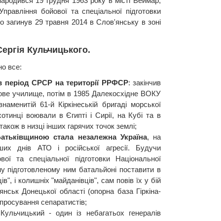
ародився 19 грудня 1963 року в місті Веймар,
Управління бойової та спеціальної підготовки
що загинув 29 травня 2014 в Слов'янську в зоні
ергія Кульчицького.
но все:
в період СРСР на території РРФСР
: закінчив
ове училище, потім в 1985 Далекосхідне ВОКУ
аменитій 61-й Кіркінеській бригаді морської
хотинці воювали в Єгипті і Сирії, на Кубі та в
а також в низці інших гарячих точок землі;
атьківщиною стала незалежна Україна
, на
их днів АТО і російської агресії. Будучи
вої та спеціальної підготовки Національної
ому підготовленому ним батальйоні поставити в
ів", і колишніх "майданівців", сам повів їх у бій
янськ Донецької області (опорна база Гіркіна-
 просування сепаратистів;
 Кульчицький - один із небагатьох генералів