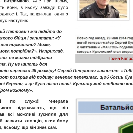
ю витримкою.
Але при цьому,
ють вони, в ньому завжди було
юдяності. Так, наприклад, один з
адує наступне:
ій Петрович міг підійти до
якого бійця і запитати: «У
 все нормально? Може,
мога потрібна?». Наприклад,
ніяк не могли підібрати
Ірина Капр
тя. Ну не шиють для
атів черевики 49 розміру! Сергій Петрович заспокоїв: «То
рот розкрив від подиву: генерал переживає, щоб боєць був
ві берети, а це було пізно вночі, Кульчицький особисто к
іром кожному».
иші по службі генерала
ького відзначають, що він
ав всі можливі зусилля для
об навчити хлопців, яких йому
, всьому, що він знає сам
.