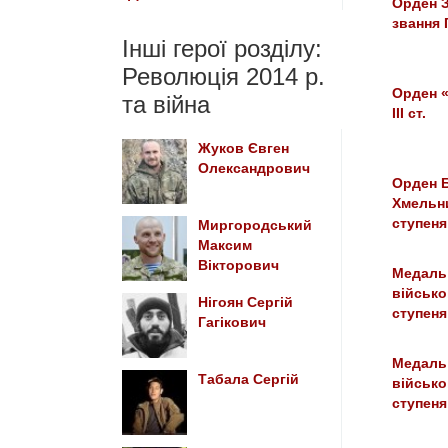
Орден З
звання 
Інші герої розділу:
Революція 2014 р.
Орден «
та війна
III ст.
Жуков Євген
Олександрович
Орден 
Хмельни
ступеня
Миргородський
Максим
Вікторович
Медаль 
військо
Нігоян Сергій
ступеня
Гагікович
Медаль 
Табала Сергій
військо
ступеня