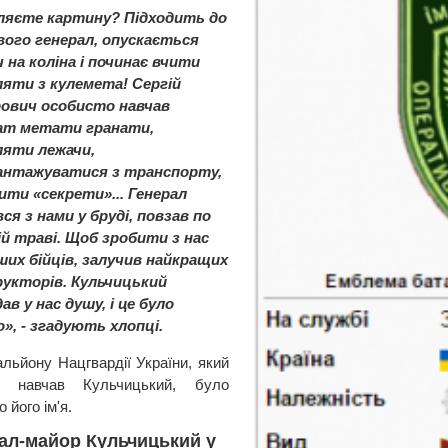
ляєте картину? Підходить до
вого генерал, опускається
 на коліна і починає вчити
ляти з кулемета! Сергій
ович особисто навчав
ат метати гранати,
ляти лежачи,
антажуватися з транспорту,
ити «секрети»... Генерал
ся з нами у бруді, повзав по
ій траві. Щоб зробити з нас
ших бійців, залучив найкращих
рукторів. Кульчицький
ав у нас душу, і це було
», - згадують хлопці.
альйону Нацгвардії України, який
о навчав Кульчицький, було
 його ім'я.
ал-майор Кульчицький у