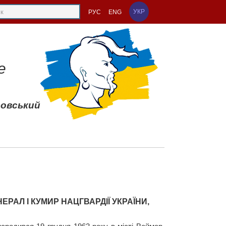
УКР
РУС
ENG
е
совський
ЕРАЛ І КУМИР НАЦГВАРДІЇ УКРАЇНИ,