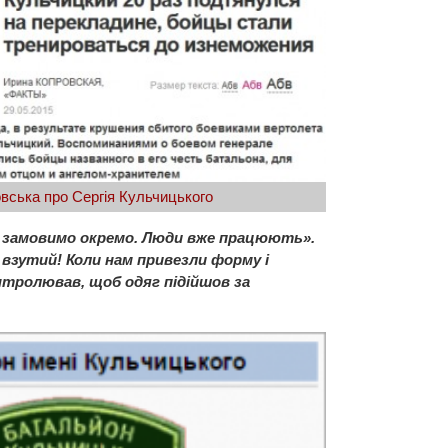
овська про Сергія Кульчицького
бі замовимо окремо. Люди вже працюють».
 взутий! Коли нам привезли форму і
онтролював, щоб одяг підійшов за