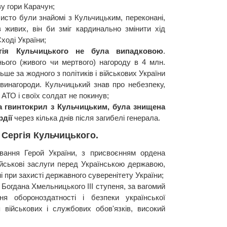
у гори Карачун;
собисто були знайомі з Кульчицьким, переконані,
живих, він би зміг кардинально змінити хід
ході України;
ргія Кульчицького не була випадковою
.
ього (живого чи мертвого) нагороду в 4 млн.
ше за жодного з політиків і військових України
винагороди. Кульчицький знав про небезпеку,
 АТО і своїх солдат не покинув;
а гвинтокрил з Кульчицьким, була знищена
рдії
через кілька днів після загибелі генерала.
Сергія Кульчицького.
вання Герой України, з присвоєнням ордена
військові заслуги перед Українською державою,
і при захисті державного суверенітету України;
 Богдана Хмельницького III ступеня, за вагомий
я обороноздатності і безпеки української
 військових і службових обов'язків, високий