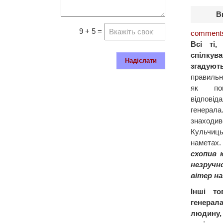
В
9 + 5 =
comments
Всі ті,
спілкув
Надіслати
згадують
правильну
як пов
відповід
генера
знаходи
Кульчиць
наметах.
схопив 
незручно
вітер н
Інші то
генера
людину