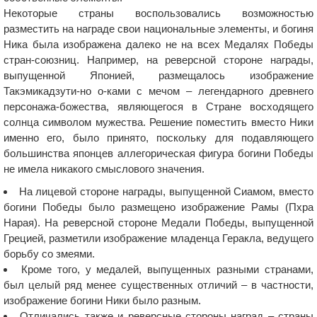
Некоторые страны воспользовались возможностью
разместить на награде свои национальные элементы, и богиня
Ника была изображена далеко не на всех Медалях Победы
стран-союзниц. Например, на реверсной стороне награды,
выпущенной Японией, размещалось изображение
Такэмикадзути-но о-ками с мечом – легендарного древнего
персонажа-божества, являющегося в Стране восходящего
солнца символом мужества. Решение поместить вместо Ники
именно его, было принято, поскольку для подавляющего
большинства японцев аллегорическая фигура богини Победы
не имела никакого смыслового значения.
На лицевой стороне награды, выпущенной Сиамом, вместо
богини Победы было размещено изображение Рамы (Пхра
Нарая). На реверсной стороне Медали Победы, выпущенной
Грецией, разметили изображение младенца Геракла, ведущего
борьбу со змеями.
Кроме того, у медалей, выпущенных разными странами,
был целый ряд менее существенных отличий – в частности,
изображение богини Ники было разным.
Отличались также и реверсные стороны наград – страны